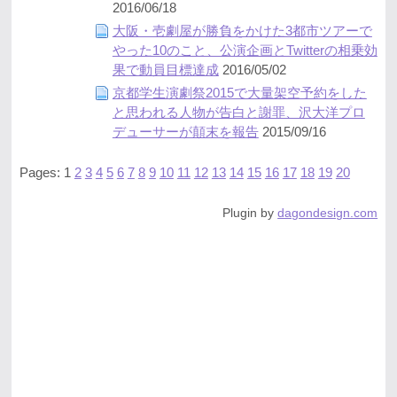
2016/06/18
大阪・壱劇屋が勝負をかけた3都市ツアーで
やった10のこと、公演企画とTwitterの相乗効
果で動員目標達成
2016/05/02
京都学生演劇祭2015で大量架空予約をした
と思われる人物が告白と謝罪、沢大洋プロ
デューサーが顛末を報告
2015/09/16
Pages: 1
2
3
4
5
6
7
8
9
10
11
12
13
14
15
16
17
18
19
20
Plugin by
dagondesign.com