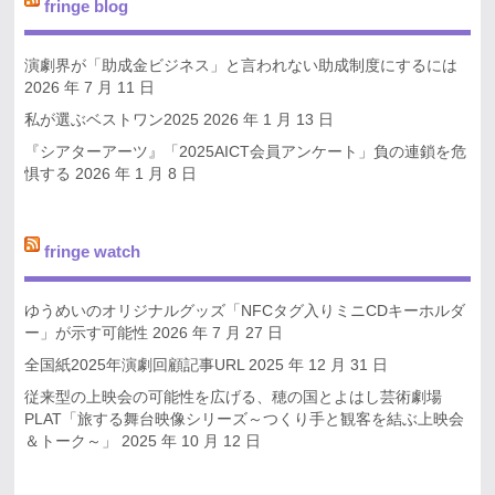
fringe blog
演劇界が「助成金ビジネス」と言われない助成制度にするには
2026 年 7 月 11 日
私が選ぶベストワン2025
2026 年 1 月 13 日
『シアターアーツ』「2025AICT会員アンケート」負の連鎖を危
惧する
2026 年 1 月 8 日
fringe watch
ゆうめいのオリジナルグッズ「NFCタグ入りミニCDキーホルダ
ー」が示す可能性
2026 年 7 月 27 日
全国紙2025年演劇回顧記事URL
2025 年 12 月 31 日
従来型の上映会の可能性を広げる、穂の国とよはし芸術劇場
PLAT「旅する舞台映像シリーズ～つくり手と観客を結ぶ上映会
＆トーク～」
2025 年 10 月 12 日