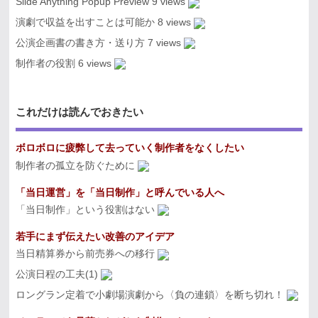
Slide Anything Popup Preview
9 views
演劇で収益を出すことは可能か
8 views
公演企画書の書き方・送り方
7 views
制作者の役割
6 views
これだけは読んでおきたい
ボロボロに疲弊して去っていく制作者をなくしたい
制作者の孤立を防ぐために
「当日運営」を「当日制作」と呼んでいる人へ
「当日制作」という役割はない
若手にまず伝えたい改善のアイデア
当日精算券から前売券への移行
公演日程の工夫(1)
ロングラン定着で小劇場演劇から〈負の連鎖〉を断ち切れ！