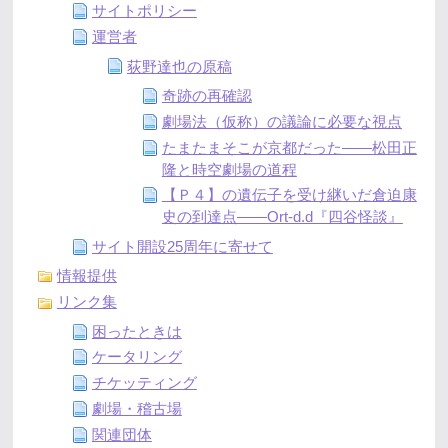
サイトポリシー
運営者
荻野達也の原稿
奇跡の再確認
劇場法（仮称）の議論に必要な視点
たまたまそこが京都だった――松田正
隆と時空劇場の道程
【Ｐ４】の遺伝子を受け継いだ倉迫康
史の到達点――Ort-d.d『四谷怪談』
サイト開設25周年に寄せて
情報提供
リンク集
困ったときは
ケータリング
チケッティング
劇場・稽古場
関連団体