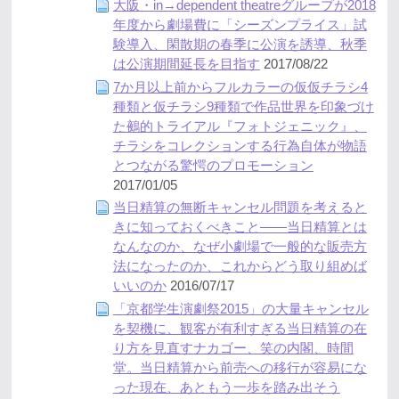
大阪・in→dependent theatreグループが2018
年度から劇場費に「シーズンプライス」試
験導入、閑散期の春季に公演を誘導、秋季
は公演期間延長を目指す
2017/08/22
7か月以上前からフルカラーの仮仮チラシ4
種類と仮チラシ9種類で作品世界を印象づけ
た鵺的トライアル『フォトジェニック』、
チラシをコレクションする行為自体が物語
とつながる驚愕のプロモーション
2017/01/05
当日精算の無断キャンセル問題を考えると
きに知っておくべきこと――当日精算とは
なんなのか、なぜ小劇場で一般的な販売方
法になったのか、これからどう取り組めば
いいのか
2016/07/17
「京都学生演劇祭2015」の大量キャンセル
を契機に、観客が有利すぎる当日精算の在
り方を見直すナカゴー、笑の内閣、時間
堂。当日精算から前売への移行が容易にな
った現在、あともう一歩を踏み出そう