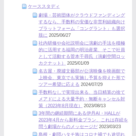
ケーススタディ
劇場・芸術団体がクラウドファンディング
するなら、手数料の安価な非営利組織向け
プラットフォーム「コングラント」も選択
肢に
2025/06/27
社内研修や会社説明会に演劇の手法を積極
的に活用する福岡の明治産業、そこで社員
として活動する菅本千尋氏（演劇空間ロッ
カクナット）
2025/01/09
名古屋・廃墟文藝部が公演映像を映画館で
上映会、東京でも実施し予算を抑えた形で
ツアー希望に応える
2024/07/29
手数料なしで実現出来る、当日精算の捨て
メアドによる大量予約・無断キャンセル対
策（2023年8月現在）
2023/08/13
3年間の継続期間にある伊丹AI・HALLが
2023年4月から新料金プラン、これは存続を
問う劇場からのメッセージだ
2023/03/23
島根・劇団ハタチ族はコロナ禍でも途切れ