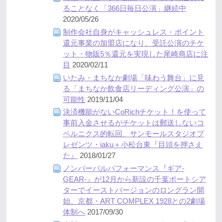
ることなく「366日毎日公演」継続中
2020/05/26
制作会社自身がキャッシュレス・ポイント
還元事業の加盟店になり、受託公演のチケ
ット・物販5％還元を実現した尾崎商店に注
目
2020/02/11
いたみ・まちなか劇場「味わう舞台」に見
る「まちなか飲食店リーディング公演」の
可能性
2019/11/04
決済機能がないCoRichチケット！を使って
事前入金させるがチケットは郵送しないコ
ペルニクス的転回、サンモールスタジオプ
レゼンツ・iaku＋小松台東『目頭を押さえ
た』
2018/01/27
ノンバーバルパフォーマンス『ギア-
GEAR-』が12月から新設の千葉ポートシア
ターでイーストバージョンのロングラン開
始、京都・ART COMPLEX 1928との2劇場
体制へ
2017/09/30