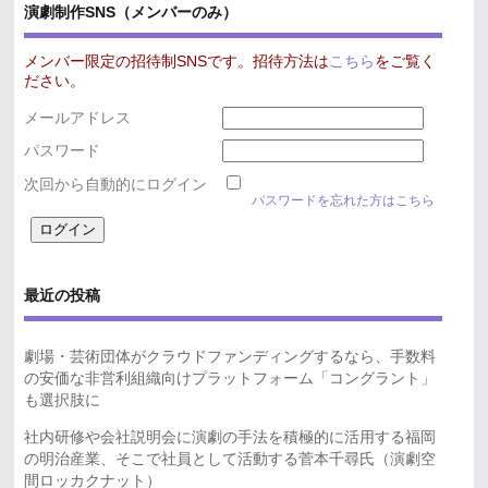
演劇制作SNS（メンバーのみ）
メンバー限定の招待制SNSです。招待方法は
こちら
をご覧く
ださい。
メールアドレス
パスワード
次回から自動的にログイン
パスワードを忘れた方はこちら
最近の投稿
劇場・芸術団体がクラウドファンディングするなら、手数料
の安価な非営利組織向けプラットフォーム「コングラント」
も選択肢に
社内研修や会社説明会に演劇の手法を積極的に活用する福岡
の明治産業、そこで社員として活動する菅本千尋氏（演劇空
間ロッカクナット）