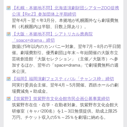
【札幌・本拠地不問】北海道演劇財団シアターZOO提携
公演【Re:Z】参加団体上半期締切
翌年4月～翌々年3月分。本拠地が札幌圏外なら劇場費無
料（札幌圏内は半額、日数上限あり）。
【大阪・本拠地不問】シアトリカル應典院
「space×drama」締切
旗揚げ5年以内のカンパニー対象。翌年7月～8月の平日開
催。劇場費割引。優秀劇団は年末～年始開催の大阪市立
芸術創造館「大阪セレクション」（主催／大阪市）へ参
加するほか、翌年の「space×drama」で劇場費無料の週
末公演。
【福岡】福岡演劇フェスティバル「チャンス枠」締切
同実行委員会主催。翌年4月～5月開催。西鉄ホールの劇
場費減免＋助成金。
【筑紫野】筑紫野市文化会館市民企画公募事業締切
筑紫野市在住・在学・在勤者対象。筑紫野市文化会館大
研修室（キャパ200名）を1～3日無償提供。助成上限25
万円。チケット収入の5％～25％を劇場に納める。