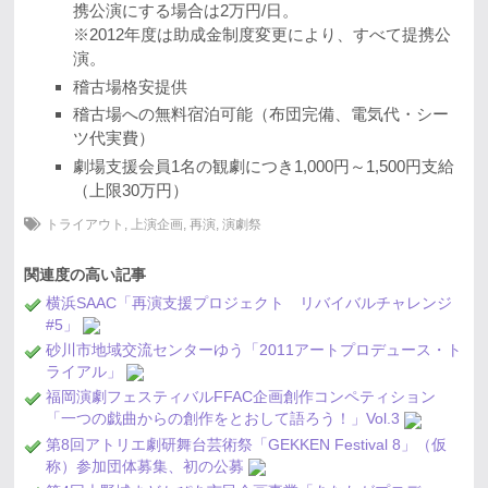
携公演にする場合は2万円/日。
※2012年度は助成金制度変更により、すべて提携公
演。
稽古場格安提供
稽古場への無料宿泊可能（布団完備、電気代・シー
ツ代実費）
劇場支援会員1名の観劇につき1,000円～1,500円支給
（上限30万円）
トライアウト
,
上演企画
,
再演
,
演劇祭
関連度の高い記事
横浜SAAC「再演支援プロジェクト リバイバルチャレンジ
#5」
砂川市地域交流センターゆう「2011アートプロデュース・ト
ライアル」
福岡演劇フェスティバルFFAC企画創作コンペティション
「一つの戯曲からの創作をとおして語ろう！」Vol.3
第8回アトリエ劇研舞台芸術祭「GEKKEN Festival 8」（仮
称）参加団体募集、初の公募