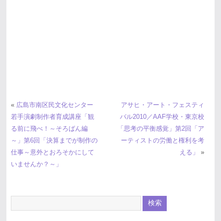
«
広島市南区民文化センター
アサヒ・アート・フェスティ
若手演劇制作者育成講座「観
バル2010／AAF学校・東京校
る前に飛べ！～そろばん編
「思考の平衡感覚」第2回「ア
～」第6回「決算までが制作の
ーティストの労働と権利を考
仕事～意外とおろそかにして
える」
»
いませんか？～」