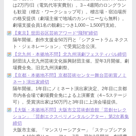
は2万円/日（電気代等実費別）。3～4週間のロングラン
も歓迎（稽古・ワークショップ可）。稽古場・宿泊場所
の格安提供（劇場主催で地域のカンパニーなら無料）。
劇場支援会員1名の観劇につき1,000～1,500円支給。
【東京】世田谷区芸術アワード“飛翔”締切
隔年開催。創作支援金50万円と「シアタートラム ネクス
ト・ジェネレーション」で受賞記念公演。
【北九州・本拠地不問】北九州演劇フェスティバル締切
財団法人北九州芸術文化振興財団主催。翌年3月開催。劇
場費全免。旧北九州演劇祭。
【京都・本拠地不問】京都芸術センター舞台芸術賞ノミ
ネート演出家締切
隔年開催。1年目にノミネート演出家決定、2年目に京都
市内各会場で劇場費全免による上演審査（4～5ステージ
可）。受賞演出家は50万円と3年目に上演会場提供。
【大阪・本拠地不問】大阪市立芸術創造館「芸創セレク
ション」「芸創エクスペリメンタルシアター」第2次募集
締切
大阪市主催。「マンスリーシアター」「ステップシアタ