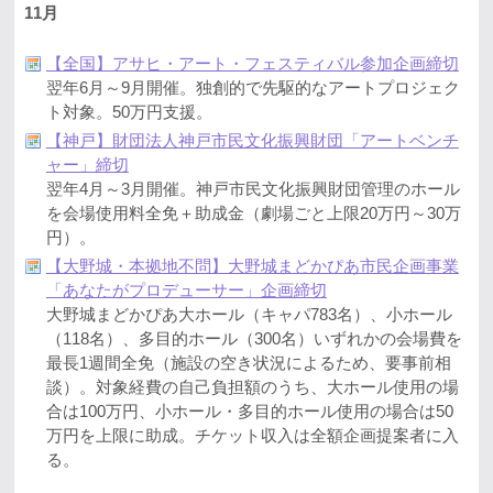
11月
【全国】アサヒ・アート・フェスティバル参加企画締切
翌年6月～9月開催。独創的で先駆的なアートプロジェク
ト対象。50万円支援。
【神戸】財団法人神戸市民文化振興財団「アートベンチ
ャー」締切
翌年4月～3月開催。神戸市民文化振興財団管理のホール
を会場使用料全免＋助成金（劇場ごと上限20万円～30万
円）。
【大野城・本拠地不問】大野城まどかぴあ市民企画事業
「あなたがプロデューサー」企画締切
大野城まどかぴあ大ホール（キャパ783名）、小ホール
（118名）、多目的ホール（300名）いずれかの会場費を
最長1週間全免（施設の空き状況によるため、要事前相
談）。対象経費の自己負担額のうち、大ホール使用の場
合は100万円、小ホール・多目的ホール使用の場合は50
万円を上限に助成。チケット収入は全額企画提案者に入
る。