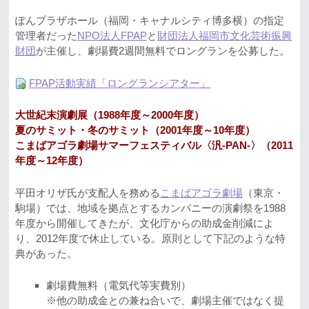
ぽんプラザホール（福岡・キャナルシティ博多横）の指定
管理者だった
NPO法人FPAP
と
財団法人福岡市文化芸術振興
財団
が主催し、劇場費2週間無料でロングランを公募した。
FPAP活動実績「ロングランシアター」
大世紀末演劇展（1988年度～2000年度）
夏のサミット・冬のサミット（2001年度～10年度）
こまばアゴラ劇場サマーフェスティバル〈汎-PAN-〉（2011
年度～12年度）
平田オリザ氏が支配人を務める
こまばアゴラ劇場
（東京・
駒場）では、地域を拠点とするカンパニーの演劇祭を1988
年度から開催してきたが、文化庁からの助成金削減によ
り、2012年度で休止している。原則として下記のような特
典があった。
劇場費無料（電気代等実費別）
※他の助成金との兼ね合いで、劇場主催ではなく提