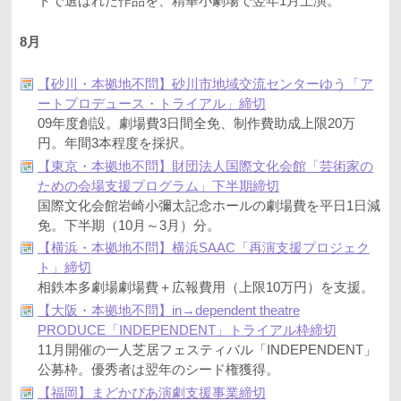
トで選ばれた作品を、精華小劇場で翌年1月上演。
8月
【砂川・本拠地不問】砂川市地域交流センターゆう「ア
ートプロデュース・トライアル」締切
09年度創設。劇場費3日間全免、制作費助成上限20万
円。年間3本程度を採択。
【東京・本拠地不問】財団法人国際文化会館「芸術家の
ための会場支援プログラム」下半期締切
国際文化会館岩崎小彌太記念ホールの劇場費を平日1日減
免。下半期（10月～3月）分。
【横浜・本拠地不問】横浜SAAC「再演支援プロジェク
ト」締切
相鉄本多劇場劇場費＋広報費用（上限10万円）を支援。
【大阪・本拠地不問】in→dependent theatre
PRODUCE「INDEPENDENT」トライアル枠締切
11月開催の一人芝居フェスティバル「INDEPENDENT」
公募枠。優秀者は翌年のシード権獲得。
【福岡】まどかぴあ演劇支援事業締切