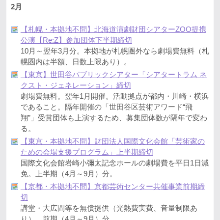
2月
【札幌・本拠地不問】北海道演劇財団シアターZOO提携
公演【Re:Z】参加団体下半期締切
10月～翌年3月分。本拠地が札幌圏外なら劇場費無料（札
幌圏内は半額、日数上限あり）。
【東京】世田谷パブリックシアター「シアタートラム ネ
クスト・ジェネレーション」締切
劇場費無料。翌年1月開催。活動拠点が都内・川崎・横浜
であること。隔年開催の「世田谷区芸術アワード“飛
翔”」受賞団体も上演するため、募集団体数が隔年で変わ
る。
【東京・本拠地不問】財団法人国際文化会館「芸術家の
ための会場支援プログラム」上半期締切
国際文化会館岩崎小彌太記念ホールの劇場費を平日1日減
免。上半期（4月～9月）分。
【京都・本拠地不問】京都芸術センター共催事業前期締
切
講堂・大広間等を無償提供（光熱費実費、音量制限あ
り）。前期（4月～9月）分。