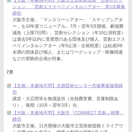
【大阪・本拠地不問】大阪市立芸術創造館「芸創セレク
ション」「芸創エクスペリメンタルシアター」第1次募集
締切
大阪市主催。「マンスリーシアター」「ステップシアタ
ー」を10年度リニューアル。7月～翌年3月開催。劇場費
減免（上限7日間）。芸創セレクション（年10公演程度）
は過去5年以内に受賞歴のある団体及び個人、芸創エクス
ペリメンタルシアター（年5公演・企画程度）は結成5年
未満の団体及び個人、またはワークショップ・映像関連
などの実験的企画が対象。
7月
【京都・本拠地不問】京都芸術センター共催事業後期締
切
講堂・大広間等を無償提供（光熱費実費、音量制限あ
り）。後期（10月～翌年3月）分。
【大阪・本拠地不問】大阪市「CONNECT 芸創→精華」
締切
大阪市主催。11月開催の大阪市立芸術創造館トライアウ