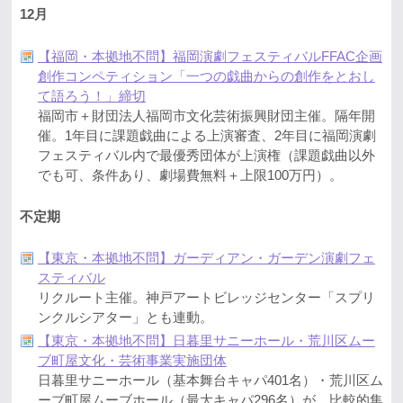
12月
【福岡・本拠地不問】福岡演劇フェスティバルFFAC企画
創作コンペティション「一つの戯曲からの創作をとおし
て語ろう！」締切
福岡市＋財団法人福岡市文化芸術振興財団主催。隔年開
催。1年目に課題戯曲による上演審査、2年目に福岡演劇
フェスティバル内で最優秀団体が上演権（課題戯曲以外
でも可、条件あり、劇場費無料＋上限100万円）。
不定期
【東京・本拠地不問】ガーディアン・ガーデン演劇フェ
スティバル
リクルート主催。神戸アートビレッジセンター「スプリ
ンクルシアター」とも連動。
【東京・本拠地不問】日暮里サニーホール・荒川区ムー
ブ町屋文化・芸術事業実施団体
日暮里サニーホール（基本舞台キャパ401名）・荒川区ム
ーブ町屋ムーブホール（最大キャパ296名）が、比較的集