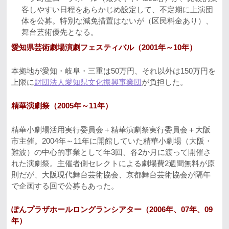
客しやすい日程をあらかじめ設定して、不定期に上演団
体を公募。特別な減免措置はないが（区民料金あり）、
舞台芸術優先となる。
愛知県芸術劇場演劇フェスティバル（2001年～10年）
本拠地が愛知・岐阜・三重は50万円、それ以外は150万円を
上限に
財団法人愛知県文化振興事業団
が負担した。
精華演劇祭（2005年～11年）
精華小劇場活用実行委員会＋精華演劇祭実行委員会＋大阪
市主催。2004年～11年に開館していた精華小劇場（大阪・
難波）の中心的事業として年3回、各2か月に渡って開催さ
れた演劇祭。主催者側セレクトによる劇場費2週間無料が原
則だが、大阪現代舞台芸術協会、京都舞台芸術協会が隔年
で企画する回で公募もあった。
ぽんプラザホールロングランシアター（2006年、07年、09
年）