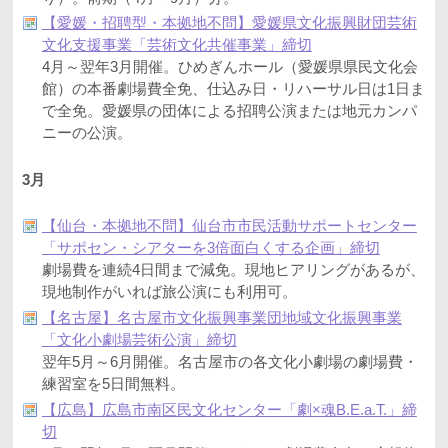
【愛媛・招聘型・本拠地不問】愛媛県文化振興財団芸術
文化支援事業「芸術文化共催事業」締切
4月～翌年3月開催。ひめぎんホール（愛媛県県民文化会
館）の本番劇場費全免、仕込み日・リハーサル日は1日ま
で全免。愛媛県の団体による招聘公演または地元カンパ
ニーの公演。
3月
【仙台・本拠地不問】仙台市市民活動サポートセンター
「サポセン・シアターを3倍面白くする企画」締切
劇場費を連続4日間まで減免。現地ヒアリングがあるが、
現地制作がいれば旅公演にも利用可。
【名古屋】名古屋市文化振興事業団地域文化振興事業
「文化小劇場芸術公演」締切
翌年5月～6月開催。名古屋市の各文化小劇場の劇場費・
練習室を5日間無料。
【広島】広島市南区民文化センター「劇×魂B.E.a.T.」締
切