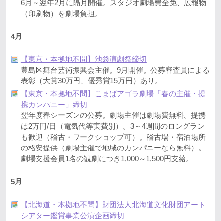
6月～翌年2月に隔月開催。スタジオ劇場費全免、広報物
（印刷物）を劇場負担。
4月
【東京・本拠地不問】池袋演劇祭締切
豊島区舞台芸術振興会主催。9月開催。公募審査員による
表彰（大賞30万円、優秀賞15万円）あり。
【東京・本拠地不問】こまばアゴラ劇場「春の主催・提
携カンパニー」締切
翌年度春シーズンの公募。劇場主催は劇場費無料、提携
は2万円/日（電気代等実費別）。3～4週間のロングラン
も歓迎（稽古・ワークショップ可）。稽古場・宿泊場所
の格安提供（劇場主催で地域のカンパニーなら無料）。
劇場支援会員1名の観劇につき1,000～1,500円支給。
5月
【北海道・本拠地不問】財団法人北海道文化財団アート
シアター鑑賞事業公演企画締切