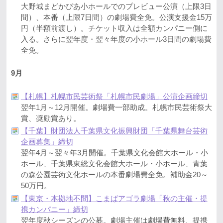
大野城まどかぴあ小ホールでのプレビュー公演（上限3日
間）、本番（上限7日間）の劇場費全免。公演支援金15万
円（半額前渡し）。チケット収入は全額カンパニー側に
入る。さらに翌年度・翌々年度の小ホール3日間の劇場費
全免。
9月
【札幌】札幌市民芸術祭「札幌市民劇場」公演企画締切
翌年1月～12月開催。劇場費一部助成。札幌市民芸術祭大
賞、奨励賞あり。
【千葉】財団法人千葉県文化振興財団「千葉県舞台芸術
企画募集」締切
翌年4月～翌々年3月開催。千葉県文化会館大ホール・小
ホール、千葉県東総文化会館大ホール・小ホール、青葉
の森公園芸術文化ホールの本番劇場費全免。補助金20～
50万円。
【東京・本拠地不問】こまばアゴラ劇場「秋の主催・提
携カンパニー」締切
翌年度秋シーズンの公募。劇場主催は劇場費無料、提携