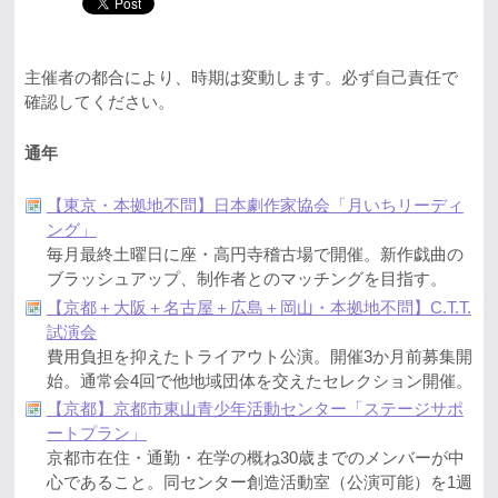
主催者の都合により、時期は変動します。必ず自己責任で
確認してください。
通年
【東京・本拠地不問】日本劇作家協会「月いちリーディ
ング」
毎月最終土曜日に座・高円寺稽古場で開催。新作戯曲の
ブラッシュアップ、制作者とのマッチングを目指す。
【京都＋大阪＋名古屋＋広島＋岡山・本拠地不問】C.T.T.
試演会
費用負担を抑えたトライアウト公演。開催3か月前募集開
始。通常会4回で他地域団体を交えたセレクション開催。
【京都】京都市東山青少年活動センター「ステージサポ
ートプラン」
京都市在住・通勤・在学の概ね30歳までのメンバーが中
心であること。同センター創造活動室（公演可能）を1週