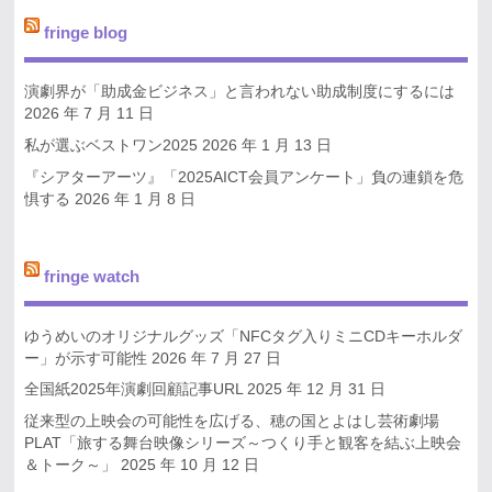
fringe blog
演劇界が「助成金ビジネス」と言われない助成制度にするには
2026 年 7 月 11 日
私が選ぶベストワン2025
2026 年 1 月 13 日
『シアターアーツ』「2025AICT会員アンケート」負の連鎖を危
惧する
2026 年 1 月 8 日
fringe watch
ゆうめいのオリジナルグッズ「NFCタグ入りミニCDキーホルダ
ー」が示す可能性
2026 年 7 月 27 日
全国紙2025年演劇回顧記事URL
2025 年 12 月 31 日
従来型の上映会の可能性を広げる、穂の国とよはし芸術劇場
PLAT「旅する舞台映像シリーズ～つくり手と観客を結ぶ上映会
＆トーク～」
2025 年 10 月 12 日