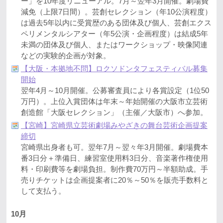
ー」を10年度リニューアル。7月～翌年3月開催。劇場費
減免（上限7日間）。芸創セレクション（年10公演程度）
は過去5年以内に受賞歴のある団体及び個人、芸創エクス
ペリメンタルシアター（年5公演・企画程度）は結成5年
未満の団体及び個人、またはワークショップ・映像関連
などの実験的企画が対象。
【大阪・本拠地不問】ロクソドンタフェスティバル募集
開始
翌年4月～10月開催。公募審査員により各賞設定（1位50
万円）。上位入賞団体は年末～年始開催の大阪市立芸術
創造館「大阪セレクション」（主催／大阪市）へ参加。
【宮崎】宮崎県立芸術劇場みやざきの舞台芸術企画提案
締切
宮崎県出身者も可。翌年7月～翌々年3月開催。劇場費本
番3日分＋準備日、練習室使用料3日分、音楽著作権使用
料・印刷費等を劇場負担。制作費70万円～半額助成。手
売りチケットは企画提案者に20％～50％を販売手数料と
して支払う。
10月