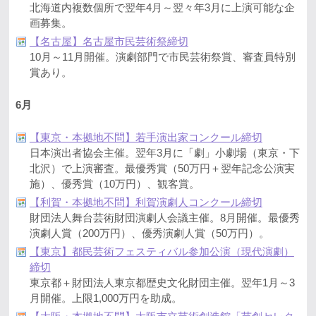
北海道内複数個所で翌年4月～翌々年3月に上演可能な企
画募集。
【名古屋】名古屋市民芸術祭締切
10月～11月開催。演劇部門で市民芸術祭賞、審査員特別
賞あり。
6月
【東京・本拠地不問】若手演出家コンクール締切
日本演出者協会主催。翌年3月に「劇」小劇場（東京・下
北沢）で上演審査。最優秀賞（50万円＋翌年記念公演実
施）、優秀賞（10万円）、観客賞。
【利賀・本拠地不問】利賀演劇人コンクール締切
財団法人舞台芸術財団演劇人会議主催。8月開催。最優秀
演劇人賞（200万円）、優秀演劇人賞（50万円）。
【東京】都民芸術フェスティバル参加公演（現代演劇）
締切
東京都＋財団法人東京都歴史文化財団主催。翌年1月～3
月開催。上限1,000万円を助成。