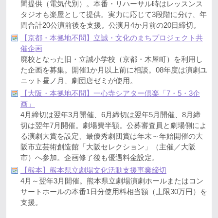
間提供（電気代別）。本番・リハーサル時はレッスンス
タジオも楽屋として提供。実力に応じて3段階に分け、年
間合計20公演前後を支援。公演月4か月前の20日締切。
【京都・本拠地不問】立誠・文化のまちプロジェクト共
催企画
廃校となった旧・立誠小学校（京都・木屋町）を利用し
た企画を募集。開催1か月以上前に相談。08年度は演劇ユ
ニット昼ノ月、劇団唐ゼミが使用。
【大阪・本拠地不問】一心寺シアター倶楽「7・5・3企
画」
4月締切は翌年3月開催、6月締切は翌年5月開催、8月締
切は翌年7月開催。劇場費半額。公募審査員と劇場側によ
る演劇大賞を設定、最優秀劇団賞は年末～年始開催の大
阪市立芸術創造館「大阪セレクション」（主催／大阪
市）へ参加。企画修了後も優遇料金設定。
【熊本】熊本県立劇場文化活動支援事業締切
4月～翌年3月開催。熊本県立劇場演劇ホールまたはコン
サートホールの本番1日分使用料相当額（上限30万円）を
支援。