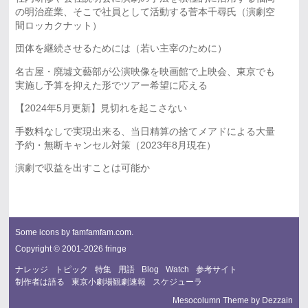
の明治産業、そこで社員として活動する菅本千尋氏（演劇空
間ロッカクナット）
団体を継続させるためには（若い主宰のために）
名古屋・廃墟文藝部が公演映像を映画館で上映会、東京でも
実施し予算を抑えた形でツアー希望に応える
【2024年5月更新】見切れを起こさない
手数料なしで実現出来る、当日精算の捨てメアドによる大量
予約・無断キャンセル対策（2023年8月現在）
演劇で収益を出すことは可能か
Some icons by
famfamfam.com
.
Copyright © 2001-2026 fringe
ナレッジ
トピック
特集
用語
Blog
Watch
参考サイト
制作者は語る
東京小劇場観劇速報
スケジューラ
Mesocolumn Theme by Dezzain