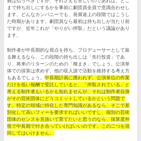
費は払うべきですが、それさえも苦しいのであれば、どこ
まで持ち出しにするかを事前に劇団員全員で意識合わせし
ます。どんなカンパニーでも、発展途上の段階ではこうし
た時期があります。劇団員なら最初は持ち出しが当たり前
ですが、近年これが「やりがい搾取」だという議論があり
ます。
制作者が中長期的な視点を持ち、プロデューサーとして振
る舞えるなら、この段階の持ち出しは「先行投資」であ
り、将来のリターンのための「種まき」でしょう。公演単
体での採算は求めず、他の収入源で活動を維持する考え方
もあるでしょう。
中長期計画に携われず、公演単位の作業
だけを低い報酬で受託していると、「搾取されている」と
考える制作者もいるかも知れませんが、それは制作者自身
がその芸術団体にどうコミットしているかという問題で
す。特定の領域に特化した専門知識があるなら、そこで差
別化して高いフィーを要求すればいいですし、個別の芸術
団体のセンスを見抜いて育てたいと思うのなら、採算度外
視で中長期で付き合っていけばいいのです。この二つを混
同してはいけません。