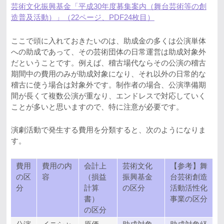
芸術文化振興基金「平成30年度募集案内（舞台芸術等の創
造普及活動）」（22ページ、PDF24枚目）
ここで頭に入れておきたいのは、助成金の多くは公演単体
への助成であって、その芸術団体の日常運営は助成対象外
だということです。例えば、稽古場代ならその公演の稽古
期間中の費用のみが助成対象になり、それ以外の日常的な
稽古に使う場合は対象外です。制作者の場合、公演準備期
間が長くて複数公演が重なり、エンドレスで対応していく
ことが多いと思いますので、特に注意が必要です。
演劇活動で発生する費用を分類すると、次のようになりま
す。
費用
費用の内
会計上
芸術文化
【参考】舞
の区
容
（損益
振興基金
台芸術創造
分
計算
の区分
活動活性化
書）
事業の区分
の区分