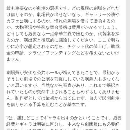
最も重要なのが劇場の選択です。どの規模の劇場をどれだ
け借りるのか。劇場費が出せないなら、ギャラリー公演や
カフェ公演にするのか。憧れの劇場を借りて勝負するの
か。大物客演や特殊な舞台美術は費用がかかるでしょう。
どうしても必要なら一点豪華主義で臨むのか、代替案を探
るのか。演出家と徹底的に議論してください。ここで明ら
かに赤字が想定されるのなら、チケット代の値上げ、助成
金の申請、クラウドファンディングなどを考えないといけ
ません。
劇場費が安価な公共ホールが増えてきたことで、最初から
そうした劇場での公演を前提にしている演劇人も少なくな
いと思いますが、当然ながら審査があり、これまで採択さ
れていたものが突然中止されることもめずらしくありませ
ん。制作者としては最初から当てにせず、自力で民間劇場
を借りられる予算を組むことが基本です。
2は、誰にどこまでギャラを出すのかということです。必要
経費とギャラは明確に区分し、本来なら劇団員にも必要経