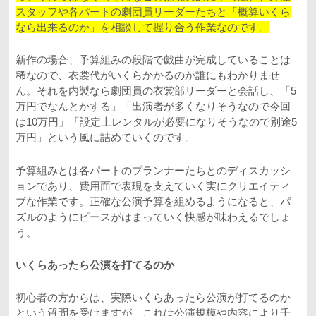
スタッフや各パートの劇団員リーダーたちと「概算いくら
なら出来るのか」を相談して握り合う作業なのです。
新作の場合、予算組みの段階で戯曲が完成していることは
稀なので、衣裳代がいくらかかるのか誰にもわかりませ
ん。それを内製なら劇団員の衣裳部リーダーと会話し、「5
万円でなんとかする」「出演者が多くなりそうなので今回
は10万円」「設定上レンタルが必要になりそうなので別途5
万円」という風に詰めていくのです。
予算組みとは各パートのプランナーたちとのディスカッシ
ョンであり、費用面で表現を支えていく実にクリエイティ
ブな作業です。正確な公演予算を組めるようになると、パ
ズルのようにピースがはまっていく快感が味わえるでしょ
う。
いくらあったら公演を打てるのか
初心者の方からは、実際いくらあったら公演が打てるのか
という質問を受けますが、これは公演規模や内容により千