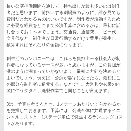
長い公演準備期間を通して、持ち出しが最も多いのは制作
者だと思います。前払いする劇場費のように、誰が見ても
費用だとわかるものはいいですが、制作者が活動するため
に必要な経費をどこまで公演予算に含めるかは、最初に話
し合っておくべきでしょう。交通費、通信費、コピー代、
文具代など、制作者が日常行動するだけで費用が発生し、
積算すればそれなりの金額になります。
創生期のカンパニーでは、これらを負担出来る社会人が制
作者になっているケースが多いと思いますが、この負担が
澱のように溜まっていかないよう、最初に方針を決めると
よいでしょう。例えば「公演が黒字になったら、最初にこ
の部分を制作者に還元する」などです。大道具や衣裳の内
製に伴うタタキ、縫製作業でも同じことが言えます。
3は、予算を考えるとき、1ステージあたりいくらかかるか
を把握しておきます。予算には、公演全体に共通するイニ
シャルコストと、1ステージ単位で発生するランニングコス
トがあります。