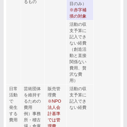
るもの
目のみ）
※赤字補
填の対象
活動の収
支予算に
記入でき
ない経費
（創造活
動と直接
関係ない
費用、贅
沢な費
用）
日常
芸術団体
販売管
活動の収
活動
を維持す
理費
支予算に
で
るための
※NPO
記入でき
発生
費用
法人会
ない経費
する
例）事務
計基準
費用
所・稽古
では管
場・倉庫
理費