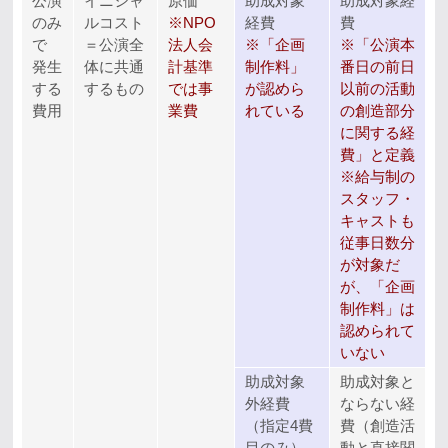
公演
イニシャ
原価
助成対象
助成対象経
のみ
ルコスト
※NPO
経費
費
で
＝公演全
法人会
※「企画
※「公演本
発生
体に共通
計基準
制作料」
番日の前日
する
するもの
では事
が認めら
以前の活動
費用
業費
れている
の創造部分
に関する経
費」と定義
※給与制の
スタッフ・
キャストも
従事日数分
が対象だ
が、「企画
制作料」は
認められて
いない
助成対象
助成対象と
外経費
ならない経
（指定4費
費（創造活
目のみ）
動と直接関