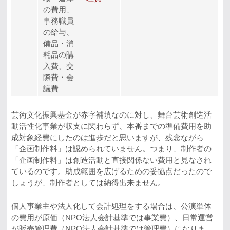
の費用、
事務職員
の給与、
備品・消
耗品の購
入費、交
際費・会
議費
芸術文化振興基金が赤字補填なのに対し、舞台芸術創造活
動活性化事業が収支に関わらず、本番までの準備費用を助
成対象経費にしたのは進歩だと思いますが、残念ながら
「企画制作料」は認められていません。つまり、制作者の
「企画制作料」は創造活動と直接関係ない費用と見なされ
ているのです。助成範囲を広げるための妥協点だったので
しょうが、制作者としては納得出来ません。
個人事業主や法人化して会計処理をする場合は、公演単体
の費用が原価（NPO法人会計基準では事業費）、日常運営
が販売管理費（NPO法人会計基準では管理費）になりま