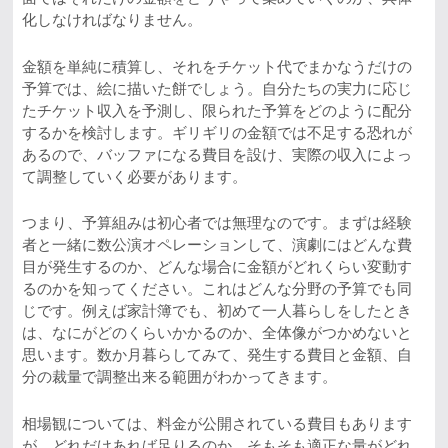
化しなければなりません。
金額を単純に積算し、それをチケット代でまかなうだけの
予算では、絵に描いた餅でしょう。自分たちの実力に応じ
たチケット収入を予測し、限られた予算をどのように配分
するかを検討します。ギリギリの金額では不足する恐れが
あるので、バッファになる費目を設け、実際の収入によっ
て調整していく必要があります。
つまり、予算組みは初心者では無理なのです。まずは経験
者と一緒に数公演オペレーションして、演劇にはどんな費
目が発生するのか、どんな場合に金額がどれくらい変動す
るのかを知ってください。これはどんな分野の予算でも同
じです。例えば家計簿でも、初めて一人暮らしをしたとき
は、なにがどのくらいかかるのか、全体像がつかめないと
思います。数か月暮らしてみて、発生する費目と金額、自
分の裁量で調整出来る範囲がわかってきます。
相場観については、料金が公開されている費目もあります
が、どれだけあれば足りるのか、そもそも適正な量がどれ