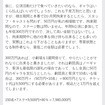
仮に、公演活動だけで食べていきたいのなら、ギャラはい
くら払えばいいのでしょうか。これも千差万別だと思いま
すが、稽古期間と本番で2か月間拘束するとしたら、スタッ
フ・キャストを問わず、50万円が私の相場観です。拘束期
間なので、ステージ数は問いません。年間6公演に参加して
も年収300万円ですので、決して高い金額ではないでしょ
う。拘束期間中に他の仕事を掛け持ち出来ることも多いの
で、実際はこれより下がることもありますが、専業状態と
なる制作者なら、最低この金額は必要でしょう。
300万円あれば、小劇場を1週間借りて、やりたいことがそ
れなりに出来ると書きましたが、それは劇団員はノーギャ
ラ、客演も最低限の謝礼の場合であって、もし全員に50万
円のギャラを支払うとしたら、劇団員と客演で10名いる場
合は、300万円＋（50万円×10名）＝800万円となり、チケッ
ト代は9,500円にする必要があります。税込だと1万円を超え
てしまいます。
150名×7ステ×9,500円×80％＝7,980,000円