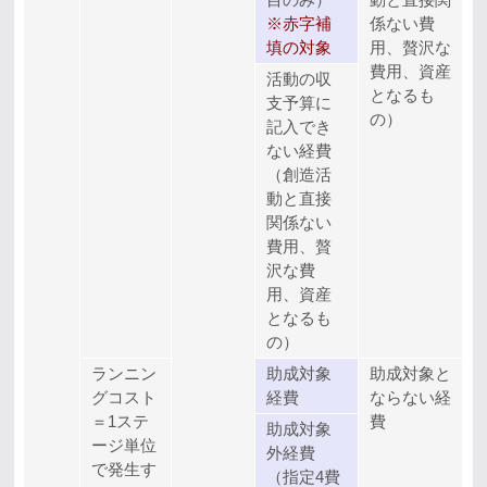
※赤字補
係ない費
填の対象
用、贅沢な
費用、資産
活動の収
となるも
支予算に
の）
記入でき
ない経費
（創造活
動と直接
関係ない
費用、贅
沢な費
用、資産
となるも
の）
ランニン
助成対象
助成対象と
グコスト
経費
ならない経
＝1ステ
費
助成対象
ージ単位
外経費
で発生す
（指定4費