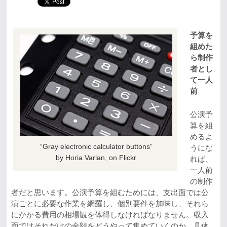
予算を
組めた
ら制作
者とし
て一人
前
公演予
算を組
めるよ
“Gray electronic calculator buttons”
うにな
by Horia Varlan, on Flickr
れば、
一人前
の制作
者だと思います。公演予算を組むためには、支出面では公
演ごとに必要な作業を網羅し、個別要件を加味し、それら
にかかる費用の相場観を体得しなければなりません。収入
面ではそれだけの金額をどうやって集めていくのか、具体