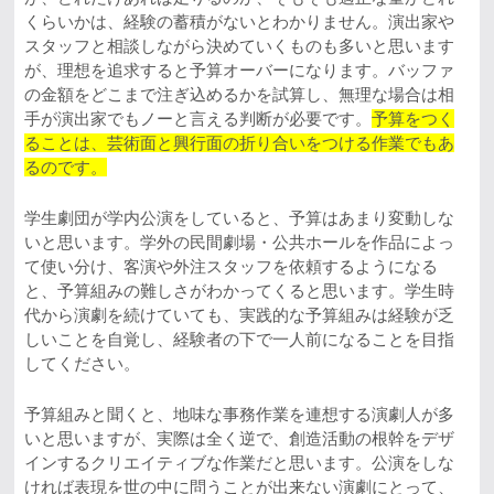
くらいかは、経験の蓄積がないとわかりません。演出家や
スタッフと相談しながら決めていくものも多いと思います
が、理想を追求すると予算オーバーになります。バッファ
の金額をどこまで注ぎ込めるかを試算し、無理な場合は相
手が演出家でもノーと言える判断が必要です。
予算をつく
ることは、芸術面と興行面の折り合いをつける作業でもあ
るのです。
学生劇団が学内公演をしていると、予算はあまり変動しな
いと思います。学外の民間劇場・公共ホールを作品によっ
て使い分け、客演や外注スタッフを依頼するようになる
と、予算組みの難しさがわかってくると思います。学生時
代から演劇を続けていても、実践的な予算組みは経験が乏
しいことを自覚し、経験者の下で一人前になることを目指
してください。
予算組みと聞くと、地味な事務作業を連想する演劇人が多
いと思いますが、実際は全く逆で、創造活動の根幹をデザ
インするクリエイティブな作業だと思います。公演をしな
ければ表現を世の中に問うことが出来ない演劇にとって、