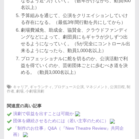
なるよう近づけていく。（数年かけながら、動員500
名以上）
予算組みを通じて、公演をクリエイションしていけ
る存在になる。（最低3年間行動を共にしてから）
劇場費減免、助成金、協賛金、クラウドファンディ
ングなどによって、劇団員にもギャラが少しずつ出
せるようになっていく。（5が完全にコントロール出
来るようになったら、動員1,000名以上）
プロフェッショナルに舵を切るのか、公演活動で利
益を得ていくのか、芸術団体ごとに歩むべき道を決
める。（動員3,000名以上）
キャリア
,
ギャランティ
,
プロデュース公演
,
マネジメント
,
公演日程
,
制
作者
,
劇場
,
小劇場演劇
関連度の高い記事
演劇で収益を出すことは可能か
団体を継続させるためには（若い主宰のために）
「制作のお仕事」Q&A（『New Theatre Review』共同企
画）