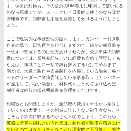
す。例えば封筒も、その公演のDM専用に印刷して使い切る
のなら原価ですが、ストックして日常的に使うのなら販売
管理費です。領収書も用途を意識して分けるようにしまし
ょう。
ここで現実的な事務処理の話をします。カンパニー付き制
作者の場合、日常運営も担当しますので、細かい領収書を
一枚ずつ管理するのは仕方ありませんが、公演単体の領収
書については、業務委託先ごとに経費も含めて管理しても
らえば、領域ごとに一括で銀行振込するだけで済みます。
例えば、大道具製作や衣裳製作を内製している場合、各パ
ートのリーダーに業務委託している形を取り（カンパニー
が雇用していない場合）、材料代をまとめて振り込めば、
制作者は銀行の振込明細書を管理するだけです。
相場観とも関係しますが、全領域の費用を単価から積算し
ていくのは大変で、その領域に詳しくない制作者なら、そ
もそも予算内に収まるのかさえ不明でしょう。このため、
実際に予算を組むという作業は、制作者が単価を積み上げ
ていくのではなく（そんなことは現実的に不可能）、外注