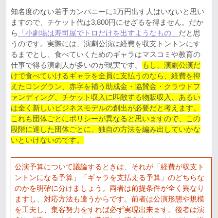
知名度のない若手カンパニーに1万円出す人はいないと思い
ますので、チケット代は3,800円にせざるを得ません。だか
ら
「小劇場は寿司屋でトロだけを出すようなもの」
だと思
うのです。実際には、演劇公演は経費を収支トントンにす
るまでとし、食べていくためのギャラはマスコミや教育の
仕事で得る演劇人が多いのが現実です。
もし、演劇公演だ
けで食べていけるギャラを全員に支払うのなら、経費を抑
えたロングラン、赤字を補う助成金・協賛金・クラウドフ
ァンディング、チケット収入に匹敵する物販収入、あるい
は全く新しいビジネスモデルの創出が必要だと考えます。
これも団体ごとにポリシーが異なると思いますので、この
段階に達した団体ごとに、独自の方法を編み出していかな
いといけないのです。
公演予算について議論するときは、それが「経費が収支ト
ントンになる予算」「ギャラを支払える予算」のどちらな
のかを明確に分けましょう。両者は前提条件が全く異なり
ますし、対応方法も違うからです。前者は公演形態や規模
を工夫し、集客努力をすれば必ず実現出来ます。後者は演