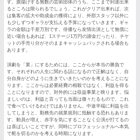
す。旗揚げする無数の芸術団体のうち、ここまで到達出来
るところは限られるでしょう。これがクリア出来れば、次
は集客の拡大や助成金の獲得により、外部スタッフ以外に
も少しずつギャラが支払える予算になっていきます。ギャ
ラの金額は千差万別です。俳優なら友情出演として無償に
近い場合もあれば、1ステージ1万円の謝金だったり、チケ
ットの手売り分がそのままキャッシュバックされる場合も
あります。
演劇を「業」にするためには、ここからが本当の勝負で
す。それぞれの人生に関わる話になるので正解はなく、自
分自身がどのように生きていきたいのかを考えることにな
ります。ここからは必要経費の相殺ではなく、利益を得る
ことになりますので、対外的には収益事業と映ります。悩
ましいのは、利益と言っても当面は微々たるもので、これ
で食べていけるわけではありません。中途半端に利益を出
してしまうと、勤務先の就業規則に抵触する恐れもありま
す。動員が増え、赤字を気にすることなく公演が打てるの
は喜ばしいことですが、同時にプロフェッショナルへ本気
で舵を切るのかを考える時期になります。