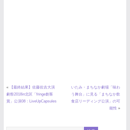
«
【最終結果】佐藤佐吉大演
いたみ・まちなか劇場「味わ
劇祭2018in北区「fringe創客
う舞台」に見る「まちなか飲
賞」公演08：LiveUpCapsules
食店リーディング公演」の可
能性
»