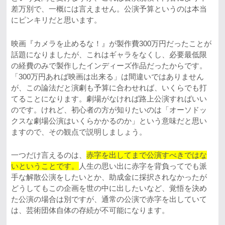
差万別で、一概には言えません。公演予算というのは本当
にピンキリだと思います。
映画『カメラを止めるな！』が製作費300万円だったことが
話題になりましたが、これはギャラをなくし、必要最低限
の経費のみで製作したインディーズ作品だったからです。
「300万円あれば映画は出来る」は間違いではありません
が、この論法だと演劇も予算に合わせれば、いくらでも打
てることになります。劇場がなければ路上公演すればいい
のです。けれど、初心者の方が知りたいのは「オーソドッ
クスな劇場公演はいくらかかるのか」という意味だと思い
ますので、その観点で説明しましょう。
一つだけ言えるのは、
赤字を出してまで公演すべきではな
いということです。
人生の思い出に赤字を背負ってでも派
手な解散公演をしたいとか、助成金に採択されなかったが
どうしてもこの企画を世の中に出したいなど、覚悟を決め
た公演の場合は別ですが、通常の公演で赤字を出していて
は、芸術団体自体の存続が不可能になります。