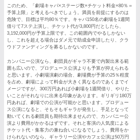
このため、「劇場キャパ×ステージ数×チケット料金×80％＝
予算上限」と考えるべきでしょう。満員を前提にするのは
危険で、目標は平均80％です。キャパ150名の劇場を1週間
借りて7ステ上演し、チケット代が3,800円だとしたら、
3,192,000円が予算上限です。この範囲内でやるしかない
し、これを超える場合はダメ元で助成金申請したり、クラ
ウドファンディングを募るしかないのです。
カンパニー公演なら、劇団員がギャラ不要で内製出来る範
囲も広いので、プロデュース公演よりも予算が抑えられる
と思います。小劇場演劇の場合、劇場費が予算の25％程度
を占め、劇場によって料金が大きく異なるのであくまでイ
メージですが、300万円あれば小劇場を1週間借り、やりた
いことがそれなりに出来る印象があります。ギリギリ180万
円あれば、劇場での公演が可能かと思います。プロデュー
ス公演になると、そもそもギャラが発生し、手足となって
動いてくれる劇団員も期待出来ませんので、カンパニー公
演より費用がかかるはずです。それと客演の人気度による
チケット代・集客力の兼ね合いになるでしょう。費用をか
けられないのなら、ギャラリー公演やカフェ公演は50万円