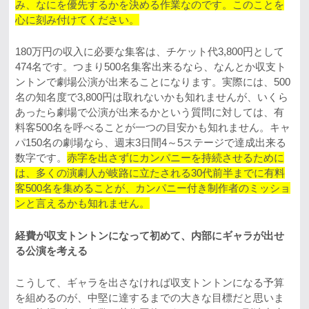
み、なにを優先するかを決める作業なのです。このことを
心に刻み付けてください。
180万円の収入に必要な集客は、チケット代3,800円として
474名です。つまり500名集客出来るなら、なんとか収支ト
ントンで劇場公演が出来ることになります。実際には、500
名の知名度で3,800円は取れないかも知れませんが、いくら
あったら劇場で公演が出来るかという質問に対しては、有
料客500名を呼べることが一つの目安かも知れません。キャ
パ150名の劇場なら、週末3日間4～5ステージで達成出来る
数字です。
赤字を出さずにカンパニーを持続させるために
は、多くの演劇人が岐路に立たされる30代前半までに有料
客500名を集めることが、カンパニー付き制作者のミッショ
ンと言えるかも知れません。
経費が収支トントンになって初めて、内部にギャラが出せ
る公演を考える
こうして、ギャラを出さなければ収支トントンになる予算
を組めるのが、中堅に達するまでの大きな目標だと思いま