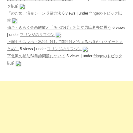
ク以前
「のだめ」演奏シーン収録方法
6 views
|
under
fringeのトピック以
前
仙台・きらく企画解散と「あべひげ」阿部立男氏逝去に思う
6 views
|
under
フリンジのリフジン
上演中のスマホ・私語に対して前説はどうあるべきか（ツイートま
とめ）
5 views
|
under
フリンジのリフジン
下北沢の補助54号線問題について
5 views
|
under
fringeのトピック
以前