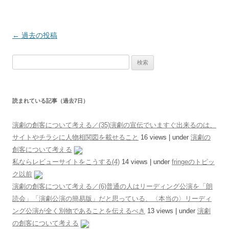
投稿ナビゲーション
←
過去の投稿
検索:
読まれている記事（過去7日）
演劇の創客について考える／(35)演劇の宣伝でいますぐ出来るのは、
サイトやチラシに人物相関図を載せること
16 views
|
under
演劇の
創客について考える
私ならレビューサイトをこうする(4)
14 views
|
under
fringeのトピッ
ク以前
演劇の創客について考える／(6)普通の人はリーディング公演を「朗
読会」「演劇公演の簡易版」だと思っている、〈本当の〉リーディ
ング公演が全く別物であることを伝えるべき
13 views
|
under
演劇
の創客について考える