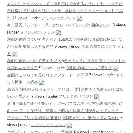
カンパニーを法人化して「演劇だけで食えるようにする」にはどれ
だけ稼いで動員すればいいのか、具体的にシミュレーションしてみ
た
11 views
|
under
フリンジのリフジン
有川浩氏『シアター！2』はなぜロングランに消極的なのか
10 views
|
under
フリンジのリフジン
演劇の創客について考える／(16)2015年の演劇公演回数は横ばいな
がら市場規模は大きな伸び
9 views
|
under
演劇の創客について考え
る
演劇の創客について考える／(39)映画のようにスタッフ・キャストの
代表作を紹介する
9 views
|
under
演劇の創客について考える
全国どこからでも見られるアフタートーク3/12
7 views
|
under
さく
てき博多一本締め
1990年前後のプロジェクト・ナビは、傑作が何本でも続くのではな
いかと思えた
7 views
|
under
フリンジのリフジン
新刊『都市の舞台俳優たち―アーバニズムの下位文化理論の検証に
向かって―』が検証、東京は小劇場の観劇人口が多いのではなく、
チケットノルマを抱えた俳優15,000名が互いに観合っているだけ
6
views
|
under
フリンジのリフジン
京都ブライトンホテルのリレー音楽祭
6 views
|
under
fringeのトピッ