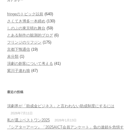
カテゴリー
fringeのトピック以前
(640)
さくてき博多一本締め
(130)
しのぶの東京晴れ舞台
(59)
とある制作の観測的ブログ
(6)
フリンジのリフジン
(175)
京都下鴨通信
(19)
未分類
(1)
演劇の創客について考える
(41)
紫川子連れ狼
(47)
最近の投稿
演劇界が「助成金ビジネス」と言われない助成制度にするには
2026年7月11日
私が選ぶベストワン2025
2026年1月13日
『シアターアーツ』「2025AICT会員アンケート」負の連鎖を危惧す