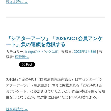
続きを読む
→
『シアターアーツ』「2025AICT会員アンケ
ート」負の連鎖を危惧する
カテゴリー:
fringeのトピック以前
| 投稿日:
2026年1月8日
|
投
稿者:
荻野達也
3月発行予定のAICT（国際演劇評論家協会）日本センター『シ
アターアーツ』（晩成書房）70号に掲載される「2025AICT会
員アンケート」に参加させていただいた。作品5本は今回から順
位なしになったが、私の順位は書いたとおりの順番である。
続きを読む
→