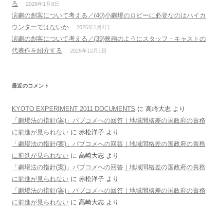
る
2026年1月8日
演劇の創客について考える／(40)小劇場のロビーに必要なのはハイカ
ウンターではないか
2026年1月4日
演劇の創客について考える／(39)映画のようにスタッフ・キャストの
代表作を紹介する
2025年12月1日
最近のコメント
KYOTO EXPERIMENT 2011 DOCUMENTS
に
高崎大志
より
「劇場法の指針(案)」パブコメへの回答｜地域間格差の国政府の責務
に前進が見られない
に
赤松洋子
より
「劇場法の指針(案)」パブコメへの回答｜地域間格差の国政府の責務
に前進が見られない
に
高崎大志
より
「劇場法の指針(案)」パブコメへの回答｜地域間格差の国政府の責務
に前進が見られない
に
赤松洋子
より
「劇場法の指針(案)」パブコメへの回答｜地域間格差の国政府の責務
に前進が見られない
に
高崎大志
より