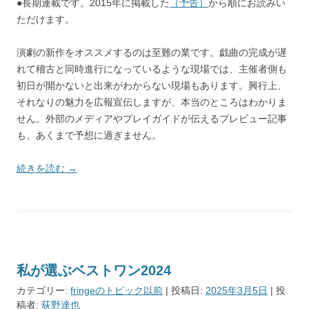
●長期連載です。2015年に掲載した
（予告）
から順にお読みい
ただけます。
演劇の新作をオススメするのは至難の業です。戯曲の完成が遅
れて稽古と同時進行になっているような現場では、主催者側も
初日が開かないと出来がわからない現場もあります。興行上、
それなりの魅力を広報宣伝しますが、本当のところはわかりま
せん。外部のメディアやプレイガイドが伝えるプレビュー記事
も、あくまで予想に過ぎません。
続きを読む
→
私が選ぶベストワン2024
カテゴリー:
fringeのトピック以前
| 投稿日:
2025年3月5日
|
投
稿者:
荻野達也