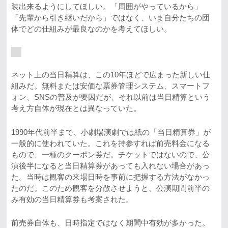
装出来るようにしてほしい。「周囲がやっているから」
「先輩から引き継いだから」ではなく、いま自分たちの団
体でどの仕組みが最良なのかを考えてほしい。
ネット上の当日精算は、この10年ほどで広まった新しい仕
組みだ。無料または安価な票券管理システム、スマートフ
ォン、SNSの普及が要因だが、それ以前は当日精算という
考え方自体が現在とは異なっていた。
1990年代前半まで、小劇場演劇では紙の「当日精算券」が
一般的に使われていた。これを持参すれば前売料金になる
もので、一種のクーポン券だ。チケットではないので、公
演後半になると当日精算券があっても入れない場合があっ
た。当時は観客の来場日時を事前に把握する方法がなかっ
たのだ。このため観客を分散させようと、公演期間前半の
み有効の当日精算券も考案された。
前売券自体も、日時指定ではなく期間中有効が多かった。