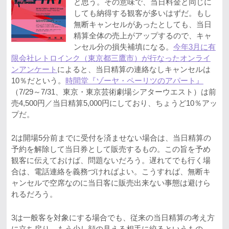
と思う。その意味で、当日料金と同じに
しても納得する観客が多いはずだ。もし
無断キャンセルがあったとしても、当日
精算全体の売上がアップするので、キャ
ンセル分の損失補填になる。
今年3月に有
限会社レトロインク（東京都三鷹市）が行なったオンライ
ンアンケート
によると、当日精算の連絡なしキャンセルは
10％だという。
時間堂『ゾーヤ・ペーリツのアパート』
（7/29～7/31、東京・東京芸術劇場シアターウエスト）は前
売4,500円／当日精算5,000円にしており、ちょうど10％アッ
プだ。
2は開場5分前までに受付を済ませない場合は、当日精算の
予約を解除して当日券として販売するもの。この旨を予め
観客に伝えておけば、問題ないだろう。遅れてでも行く場
合は、電話連絡を義務づければよい。こうすれば、無断キ
ャンセルで空席なのに当日客に販売出来ない事態は避けら
れるだろう。
3は一般客を対象にする場合でも、従来の当日精算の考え方
に立ち戻り、もう少し顔の見える相手に絞るというもの。