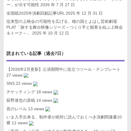
ー」が示す可能性
2026 年 7 月 27 日
全国紙2025年演劇回顧記事URL
2025 年 12 月 31 日
従来型の上映会の可能性を広げる、穂の国とよはし芸術劇場
PLAT「旅する舞台映像シリーズ～つくり手と観客を結ぶ上映会
＆トーク～」
2025 年 10 月 12 日
読まれている記事（過去7日）
【2026年2月更新】公演期間中に役立つツール・テンプレート
27 views
SNS
22 views
チケッティング
18 views
荻野達也の原稿
14 views
音のレベル
13 views
いま入手出来る、制作者が絶対に読んでおくべき演劇関連書10
冊
11 views