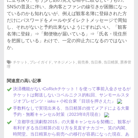
SNSの普及に伴い、身内客とファンの線引きが困難になっ
ているのかも知れないが、例えば観客名簿に登録された方
だけにパスワードをメールやダイレクトメッセージで周知
し、それがないと予約出来ないようにすればいい。「観客
名簿に登録」⇒「郵便物が届いている」⇒「氏名・現住所
を把握している」わけで、一定の抑止力になるのではない
か。
チケット
,
プレイガイド
,
マネジメント
,
前売券
,
当日券
,
当日精算
,
票券管
理
関連度の高い記事
決済機能がないCoRichチケット！を使って事前入金させるが
チケットは郵送しないコペルニクス的転回、サンモールスタ
ジオプレゼンツ・iaku＋小松台東『目頭を押さえた』
手数料なしで実現出来る、当日精算の捨てメアドによる大量
予約・無断キャンセル対策（2023年8月現在）
「京都学生演劇祭2015」の大量キャンセルを契機に、観客が
有利すぎる当日精算の在り方を見直すナカゴー、笑の内閣、
時間堂。当日精算から前売への移行が容易になった現在、あ