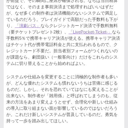
が前提で、その瞬間に座席が確保される。ならば当日精算
ではなく、そのまま事前決済まで処理すればいいはずだ
が、なぜ多くの制作者は決済機能のないシステムで満足し
ているのだろう。プレイガイドで高額だった手数料も下が
り、
「演劇パス」
ならクレジットカード決済で手数料無料
（要チケットプレゼント2枚）、
「LivePocket-Ticket-」
なら
手数料5％で携帯キャリア決済が使える。携帯キャリア決済
はチケット代が携帯電話料金と共に支払われるもので、ク
レジットカード不要だ。担当者別フォームがつくれないの
が課題なら、劇団扱い（一般客向け）だけをこれらのシス
テムに切り替えることから始めればよい。
システムや仕組みを変更することに消極的な制作者も多い
が、どんな優れたシステムも慣れないうちは苦痛に感じる
ものだ。しかし、それを恐れていてはなにも変えることが
出来ない。制作者が「雑用係」と呼ばれてしまうのも、従
来の方法をあまり変えようとせず、合理化や新しい仕組み
の導入に取り組まない面が影響しているのではないだろう
か。これだけ新しいシステムが普及しているのだ。勇気を
持って一歩を踏み出してほしい。