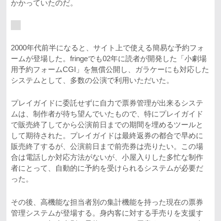
かかっていたのだ。
2000年代前半になると、サイト上で使える簡易な予約フォ
ームが登場した。fringeでも02年に読者が開発した「小劇場
用予約フォームCGI」を無償公開し、ガラケーにも対応した
システムとして、多数の公演で利用いただいた。
プレイガイドに委託せずに自力で票券管理が出来るシステ
ムは、制作者が待ち望んでいたもので、特にプレイガイド
で販売終了してから公演前日までの期間を埋めるツールと
して期待された。プレイガイドは最終返券の都合で早めに
販売終了するが、公演前日まで前売券は売りたい。この場
合は電話しか対応方法がないが、小屋入りした多忙な制作
者にとって、自動的に予約を受けられるシステムが必要だ
った。
その後、高機能な担当者別の集計機能を持った現在の票券
管理システムが登場する。身内客に対する手売りを支援す