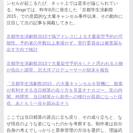
ンセルが起こるたび、ネット上では是非が論じられてい
る。fringeでは、昨年8月に発生した「京都学生演劇祭
2015」での意図的な大量キャンセル事件以来、その動向に
注目して次の記事を掲載してきた。
京都学生演劇祭2015で偽アドレスによる大量架空予約の可
能性、予約者の半数以上来場せず。実行委員会は被害届を
出す方向で検討
京都学生演劇祭2015で大量架空予約をしたと思われる人物
が告白と謝罪、沢大洋プロデューサーが顛末を報告
「京都学生演劇祭2015」の大量キャンセルを契機に、観客
が有利すぎる当日精算の在り方を見直すナカゴー、笑の内
閣、時間堂。当日精算から前売への移行が容易になった現
在、あともう一歩を踏み出そう
ここでは当日精算の原点に立ち戻り、その成り立ちと、な
ぜ現在のような姿になったのかを考察する。制作者は自分
自身の考えでしっかりと票券管理の方法を選択し、理論武