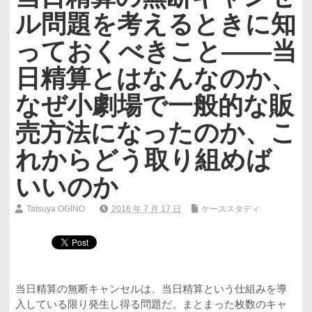
ル問題を考えるときに知
っておくべきこと――当
日精算とはなんなのか、
なぜ小劇場で一般的な販
売方法になったのか、こ
れからどう取り組めば
いいのか
Tatsuya OGINO
2016 年 7 月 17 日
ケーススタディ
当日精算の無断キャンセルは、当日精算という仕組みを導
入している限り発生し得る問題だ。まとまった枚数のキャ