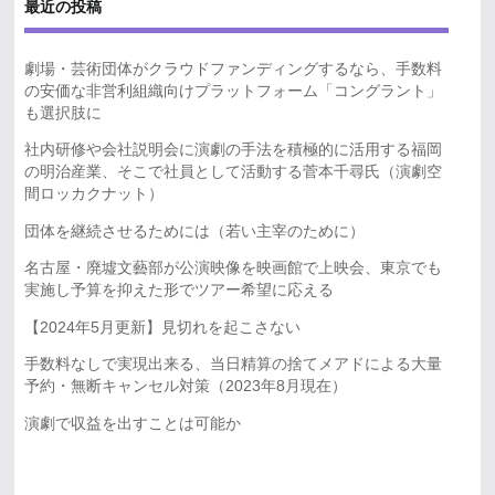
最近の投稿
劇場・芸術団体がクラウドファンディングするなら、手数料
の安価な非営利組織向けプラットフォーム「コングラント」
も選択肢に
社内研修や会社説明会に演劇の手法を積極的に活用する福岡
の明治産業、そこで社員として活動する菅本千尋氏（演劇空
間ロッカクナット）
団体を継続させるためには（若い主宰のために）
名古屋・廃墟文藝部が公演映像を映画館で上映会、東京でも
実施し予算を抑えた形でツアー希望に応える
【2024年5月更新】見切れを起こさない
手数料なしで実現出来る、当日精算の捨てメアドによる大量
予約・無断キャンセル対策（2023年8月現在）
演劇で収益を出すことは可能か