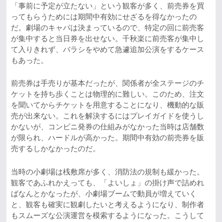
「事前に予定が立たない」という観客が多く、前売券を買
ってもらうためには期間中有効にせざるを得なかったの
だ。劇場のキャパは決まっているので、特定の回に前売客
が集中すると当日券を出せない。千秋楽に前売客が集中し
て入りきれず、バラシをやめて急遽追加公演をするケース
もあった。
前売券は手売りが基本だったが、関係者が全ステージのチ
ケットを持ち歩くことは物理的に難しい。このため、注文
を聞いてからチケットを用意することになり、機動的な販
売が出来ない。これを解決するにはプレイガイドを使うし
かないが、コンビニ発券の仕組みがなかった当時は店舗数
が限られ、ハードルが高かった。期間中有効の前売券を販
売するしかなかったのだ。
当時の小劇場は桟敷席が多く、消防法の規制も緩かった。
観客であふれかえっても、「よいしょ」の掛け声で詰めれ
ばなんとかなったが、小劇場ブームで動員が増えていく
と、観客も確実に観劇したいと考えるようになり、制作者
もスムーズな公演運営を模索するようになった。こうして