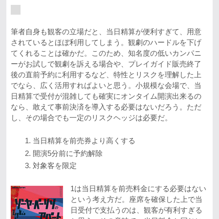
筆者自身も観客の立場だと、当日精算が便利すぎて、用意
されているとほぼ利用してしまう。観劇のハードルを下げ
てくれることは確かだ。このため、知名度の低いカンパニ
ーがお試しで観劇を訴える場合や、プレイガイド販売終了
後の直前予約に利用するなど、特性とリスクを理解した上
でなら、広く活用すればよいと思う。小規模な会場で、当
日精算で受付が混雑しても確実にオンタイム開演出来るの
なら、敢えて事前決済を導入する必要はないだろう。ただ
し、その場合でも一定のリスクヘッジは必要だ。
当日精算を前売券より高くする
開演5分前に予約解除
対象客を限定
1は当日精算を前売料金にする必要はない
という考え方だ。座席を確保した上で当
日受付で支払うのは、観客が有利すぎる