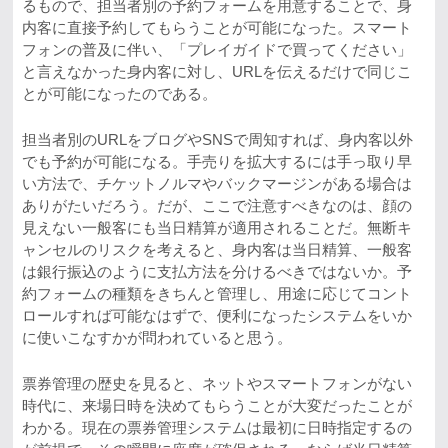
るもので、担当者別の予約フォームを用意することで、身
内客に直接予約してもらうことが可能になった。スマート
フォンの普及に伴い、「プレイガイドで買ってください」
と言えなかった身内客に対し、URLを伝えるだけで同じこ
とが可能になったのである。
担当者別のURLをブログやSNSで周知すれば、身内客以外
でも予約が可能になる。手売りを拡大するには手っ取り早
い方法で、チケットノルマやバックマージンがある場合は
ありがたいだろう。だが、ここで注意すべきなのは、顔の
見えない一般客にも当日精算が適用されることだ。無断キ
ャンセルのリスクを考えると、身内客は当日精算、一般客
は銀行振込のように支払方法を分けるべきではないか。予
約フォームの種類をきちんと管理し、用途に応じてコント
ロールすれば可能なはずで、便利になったシステムをいか
に使いこなすかが問われていると思う。
票券管理の歴史を見ると、ネットやスマートフォンがない
時代に、来場日時を決めてもらうことが大変だったことが
わかる。現在の票券管理システムは最初に日時指定するの