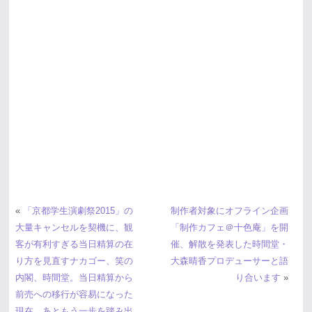
«
「京都学生演劇祭2015」の
制作者対象にオフライン企画
大量キャンセルを契機に、観
「制作カフェ＠十色庵」を開
客が有利すぎる当日精算の在
催、解散を発表した時間堂・
り方を見直すナカゴー、笑の
大森晴香プロデューサーと語
内閣、時間堂。当日精算から
り合います
»
前売への移行が容易になった
現在、あともう一歩を踏み出