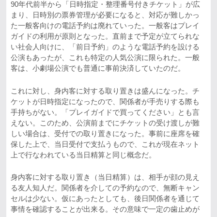
90年代前半から「日時指定・整理番号付きチケット」が広
まり、日時別の票券管理が必要になると、対応が難しかっ
た一般客向けの電話予約は廃れていった。一般客はプレイ
ガイドの利用が原則となった。直前まで予定が立てられな
い社会人向けに、「前日予約」のような電話予約を設ける
公演もあったが、これも特定の人気公演に限られた。一般
客は、小劇場公演でも普通に事前決済していたのだ。
これに対し、身内客に対する取り置きは盛んになった。チ
ケットが日時指定になったので、関係者が手売りする際も
手持ちがない。「プレイガイドで買ってください」とも言
えない。このため、公演前までにチケットの受け渡しが難
しい場合は、受付での取り置きになった。事前に座席を確
保した上で、当日受付で支払うもので、これが現在ネット
上で行なわれている当日精算と同じ概念だ。
身内客に対する取り置き（当日精算）は、相手が顔の見え
る友人知人だ。関係者を介しての予約なので、無断キャン
セルは少ない。仮にあったとしても、後日関係者を通じて
事情を確認することが出来る。その意味で一定の歯止めが