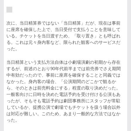
次に、当日精算券ではない「当日精算」だが、現在は事前
に座席を確保した上で、当日受付で支払うことを意味して
いる。チケットを当日渡すため、「取り置き」とも呼ばれ
る。これは元々身内客など、限られた観客へのサービスだ
った。
当日精算という支払方法自体は小劇場演劇の初期から存在
するが、前述のとおり90年代前半までは前売券でさえ期間
中有効だったので、事前に座席を確保することと同義では
なかった。身内客の場合、「公演期間のどこかで観るか
ら、そのときは前売料金にする」程度の取り決めだった。
一般客向けに日時を決めた電話予約を受け付ける公演もあ
ったが、そもそも電話予約は劇団事務所にスタッフが常駐
しているか、提携公演で劇場でもチケットを扱う場合以外
は対応が難しい。このため、あまり一般的な方法ではなか
った。