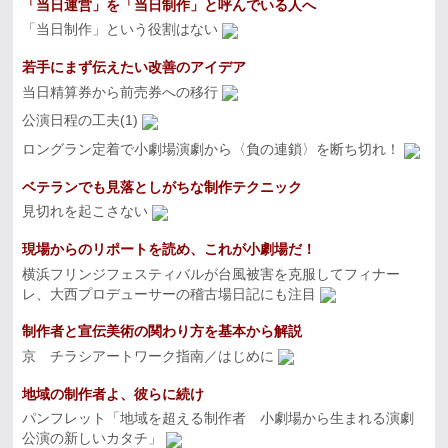
「当日運営」を「当日制作」と呼んでいる人へ
「当日制作」という役割はない
若手にまず伝えたい改善のアイデア
当日精算券から前売券への移行
公演日程の工夫(1)
ロングラン定着で小劇場演劇から〈負の連鎖〉を断ち切れ！
ベテランでも見落としがちな制作テクニック
見切れを起こさない
現場からのリポートを読め、これが小劇場だ！
横浜フリンジフェスティバルが台風被害を克服してフィナー
レ、大西プロデューサーの稽古場日記にも注目
制作者と宣伝美術の関わり方を基本から解説
京 チラシアートワーク指南／はじめに
地域の制作者よ、彼らに続け
パンフレット「地域を超える制作者 小劇場から生まれる演劇
公演の新しいカタチ」