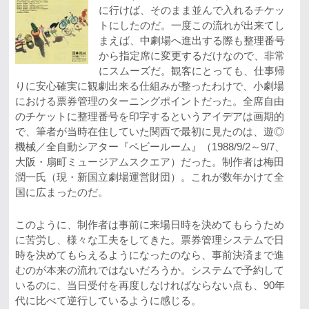
に行けば、そのまま並んで入れるチケッ
トにしたのだ。一度この流れが出来てし
まえば、中劇場へ進出する際も整理番号
から指定席に変更するだけなので、非常
にスムーズだ。観客にとっても、仕事帰
りに安心確実に観劇出来る仕組みが整ったわけで、小劇場
における票券管理のターニングポイントだった。全席自由
のチケットに整理番号を印字するというアイデアは画期的
で、筆者が当時在住していた関西で最初に見たのは、遊◎
機械／全自動シアター『ベビールーム』（1988/9/2～9/7、
大阪・扇町ミュージアムスクエア）だった。制作者は梅田
潤一氏（現・新国立劇場運営財団）。これが数年かけて全
国に広まったのだ。
このように、制作者は事前に来場日時を決めてもらうため
に苦労し、様々な工夫をしてきた。票券管理システムで日
時を決めてもらえるようになったのなら、事前決済まで進
むのが本来の流れではないだろうか。システムで予約して
いるのに、当日受付を再度しなければならない点も、90年
代に比べて逆行しているように感じる。