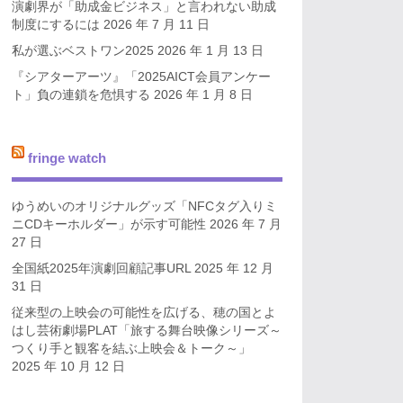
演劇界が「助成金ビジネス」と言われない助成
制度にするには
2026 年 7 月 11 日
私が選ぶベストワン2025
2026 年 1 月 13 日
『シアターアーツ』「2025AICT会員アンケー
ト」負の連鎖を危惧する
2026 年 1 月 8 日
fringe watch
ゆうめいのオリジナルグッズ「NFCタグ入りミ
ニCDキーホルダー」が示す可能性
2026 年 7 月
27 日
全国紙2025年演劇回顧記事URL
2025 年 12 月
31 日
従来型の上映会の可能性を広げる、穂の国とよ
はし芸術劇場PLAT「旅する舞台映像シリーズ～
つくり手と観客を結ぶ上映会＆トーク～」
2025 年 10 月 12 日