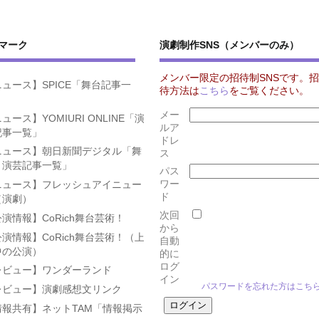
マーク
演劇制作SNS（メンバーのみ）
メンバー限定の招待制SNSです。招
ュース】SPICE「舞台記事一
待方法は
こちら
をご覧ください。
」
メー
ュース】YOMIURI ONLINE「演
ルア
記事一覧」
ドレ
ニュース】朝日新聞デジタル「舞
ス
・演芸記事一覧」
パス
ワー
ニュース】フレッシュアイニュー
ド
（演劇）
次回
演情報】CoRich舞台芸術！
から
演情報】CoRich舞台芸術！（上
自動
中の公演）
的に
ログ
レビュー】ワンダーランド
イン
パスワードを忘れた方はこち
レビュー】演劇感想文リンク
情報共有】ネットTAM「情報掲示