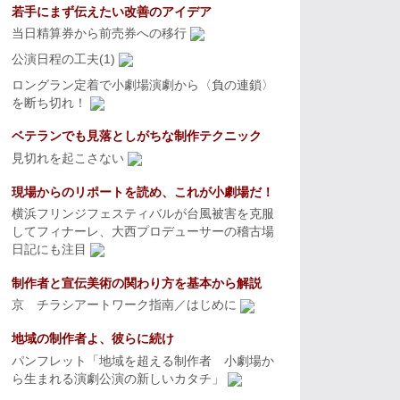
若手にまず伝えたい改善のアイデア
当日精算券から前売券への移行
公演日程の工夫(1)
ロングラン定着で小劇場演劇から〈負の連鎖〉
を断ち切れ！
ベテランでも見落としがちな制作テクニック
見切れを起こさない
現場からのリポートを読め、これが小劇場だ！
横浜フリンジフェスティバルが台風被害を克服
してフィナーレ、大西プロデューサーの稽古場
日記にも注目
制作者と宣伝美術の関わり方を基本から解説
京 チラシアートワーク指南／はじめに
地域の制作者よ、彼らに続け
パンフレット「地域を超える制作者 小劇場か
ら生まれる演劇公演の新しいカタチ」