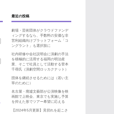
最近の投稿
劇場・芸術団体がクラウドファンデ
ィングするなら、手数料の安価な非
営利組織向けプラットフォーム「コ
ングラント」も選択肢に
社内研修や会社説明会に演劇の手法
を積極的に活用する福岡の明治産
業、そこで社員として活動する菅本
千尋氏（演劇空間ロッカクナット）
団体を継続させるためには（若い主
宰のために）
名古屋・廃墟文藝部が公演映像を映
画館で上映会、東京でも実施し予算
を抑えた形でツアー希望に応える
ら
【2024年5月更新】見切れを起こさ