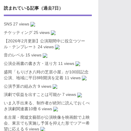
読まれている記事（過去7日）
SNS
27 views
チケッティング
25 views
【2026年2月更新】公演期間中に役立つツー
ル・テンプレート
24 views
音のレベル
15 views
公演企画書の書き方・送り方
11 views
盛岡「もりげき八時の芝居小屋」が100回記念
公演、地域に平日8時開演を定着
11 views
公演予算の組み方
9 views
演劇で収益を出すことは可能か
7 views
いま入手出来る、制作者が絶対に読んでおくべ
き演劇関連書10冊
6 views
名古屋・廃墟文藝部が公演映像を映画館で上映
会、東京でも実施し予算を抑えた形でツアー希
望に応える
6 views