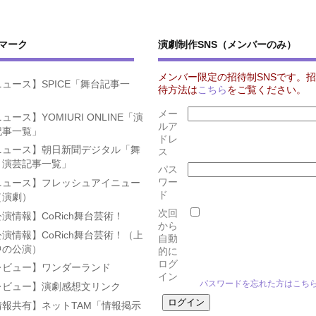
マーク
演劇制作SNS（メンバーのみ）
メンバー限定の招待制SNSです。招
ュース】SPICE「舞台記事一
待方法は
こちら
をご覧ください。
」
メー
ュース】YOMIURI ONLINE「演
ルア
記事一覧」
ドレ
ニュース】朝日新聞デジタル「舞
ス
・演芸記事一覧」
パス
ワー
ニュース】フレッシュアイニュー
ド
（演劇）
次回
演情報】CoRich舞台芸術！
から
演情報】CoRich舞台芸術！（上
自動
中の公演）
的に
ログ
レビュー】ワンダーランド
イン
パスワードを忘れた方はこち
レビュー】演劇感想文リンク
情報共有】ネットTAM「情報掲示