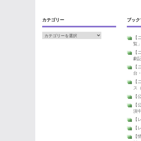
カテゴリー
ブック
【ニ
覧
【ニ
劇
【
台
【
ス
【公
【公
演
【
【
【