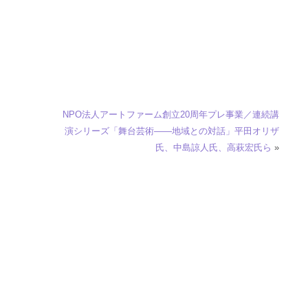
NPO法人アートファーム創立20周年プレ事業／連続講
演シリーズ「舞台芸術――地域との対話」平田オリザ
氏、中島諒人氏、高萩宏氏ら
»