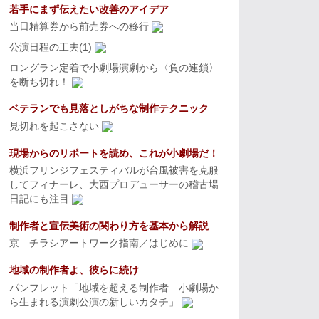
若手にまず伝えたい改善のアイデア
当日精算券から前売券への移行
公演日程の工夫(1)
ロングラン定着で小劇場演劇から〈負の連鎖〉
を断ち切れ！
ベテランでも見落としがちな制作テクニック
見切れを起こさない
現場からのリポートを読め、これが小劇場だ！
横浜フリンジフェスティバルが台風被害を克服
してフィナーレ、大西プロデューサーの稽古場
日記にも注目
制作者と宣伝美術の関わり方を基本から解説
京 チラシアートワーク指南／はじめに
地域の制作者よ、彼らに続け
パンフレット「地域を超える制作者 小劇場か
ら生まれる演劇公演の新しいカタチ」