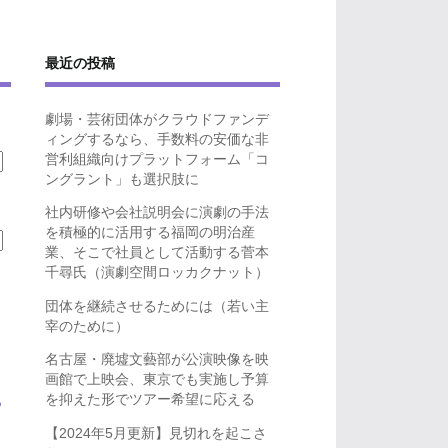
最近の投稿
劇場・芸術団体がクラウドファンデ
ィングするなら、手数料の安価な非
営利組織向けプラットフォーム「コ
ングラント」も選択肢に
社内研修や会社説明会に演劇の手法
を積極的に活用する福岡の明治産
業、そこで社員として活動する菅本
千尋氏（演劇空間ロッカクナット）
団体を継続させるためには（若い主
宰のために）
名古屋・廃墟文藝部が公演映像を映
画館で上映会、東京でも実施し予算
を抑えた形でツアー希望に応える
ら
【2024年5月更新】見切れを起こさ