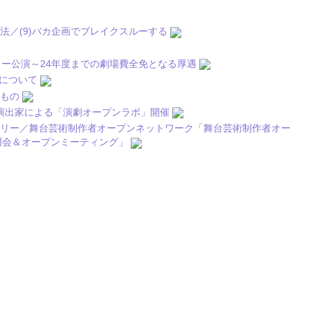
法／(9)バカ企画でブレイクスルーする
ュー公演～24年度までの劇場費全免となる厚遇
トについて
なもの
動、4演出家による「演劇オープンラボ」開催
トリー／舞台芸術制作者オープンネットワーク「舞台芸術制作者オー
説明会＆オープンミーティング」