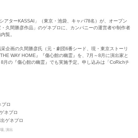
「シアターKASSAI」（東京・池袋、キャパ78名）が、オープン
家・久間勝彦作品」のゲネプロに、カンパニーの運営者や制作者
備内覧。
喝采企画の久間勝彦氏（元・劇団6番シード、現・東京ストーリ
THE WAY HOME』『傷心館の幽霊』を、7月～8月に演出家と
8月の『傷心館の幽霊』でも実施予定。申し込みは「CoRichチ
。
ゲネプロ
出ゲネプロ
）演出ゲネプロ
劇場
,
演出