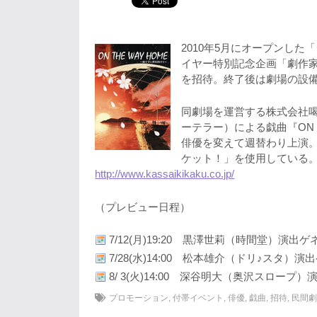
2010年5月にオープンした
イヤー特別記念企画「劇作
を招待。終了後は劇場の設
同劇場を運営する株式会社
ーテラー）による戯曲『ON 
俳優を変えて週替わり上演。
ケット！」を使用している
http://www.kassaikikaku.co.jp/
（プレビュー日程）
7/12(月)19:20 黒澤世莉（時間堂）演出
7/28(水)14:00 松本雄介（ドリ♪スタ）演
8/ 3(火)14:00 深谷明大（奥沢スロープ
プロモーション
,
付帯イベント
,
俳優
,
戯曲
,
招待
,
民間