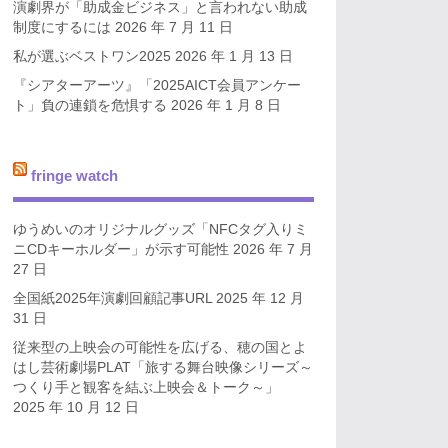
演劇界が「助成金ビジネス」と言われない助成
制度にするには
2026 年 7 月 11 日
私が選ぶベストワン2025
2026 年 1 月 13 日
『シアターアーツ』「2025AICT会員アンケー
ト」負の連鎖を危惧する
2026 年 1 月 8 日
fringe watch
ゆうめいのオリジナルグッズ「NFCタグ入りミ
ニCDキーホルダー」が示す可能性
2026 年 7 月
27 日
全国紙2025年演劇回顧記事URL
2025 年 12 月
31 日
従来型の上映会の可能性を広げる、穂の国とよ
はし芸術劇場PLAT「旅する舞台映像シリーズ～
つくり手と観客を結ぶ上映会＆トーク～」
2025 年 10 月 12 日