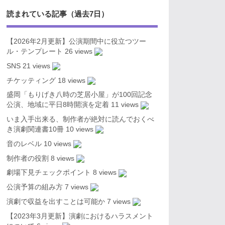
読まれている記事（過去7日）
【2026年2月更新】公演期間中に役立つツー
ル・テンプレート
26 views
SNS
21 views
チケッティング
18 views
盛岡「もりげき八時の芝居小屋」が100回記念
公演、地域に平日8時開演を定着
11 views
いま入手出来る、制作者が絶対に読んでおくべ
き演劇関連書10冊
10 views
音のレベル
10 views
制作者の役割
8 views
劇場下見チェックポイント
8 views
公演予算の組み方
7 views
演劇で収益を出すことは可能か
7 views
【2023年3月更新】演劇におけるハラスメント