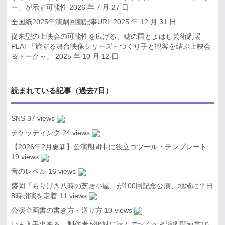
ー」が示す可能性
2026 年 7 月 27 日
全国紙2025年演劇回顧記事URL
2025 年 12 月 31 日
従来型の上映会の可能性を広げる、穂の国とよはし芸術劇場
PLAT「旅する舞台映像シリーズ～つくり手と観客を結ぶ上映会
＆トーク～」
2025 年 10 月 12 日
読まれている記事（過去7日）
SNS
37 views
チケッティング
24 views
【2026年2月更新】公演期間中に役立つツール・テンプレート
19 views
音のレベル
16 views
盛岡「もりげき八時の芝居小屋」が100回記念公演、地域に平日
8時開演を定着
11 views
公演企画書の書き方・送り方
10 views
いま入手出来る、制作者が絶対に読んでおくべき演劇関連書10