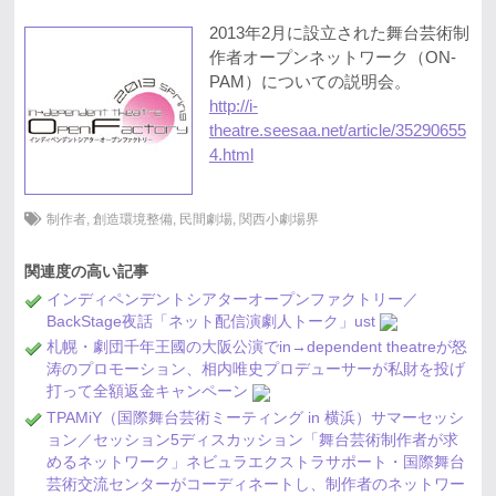
2013年2月に設立された舞台芸術制
作者オープンネットワーク（ON-
PAM）についての説明会。
http://i-
theatre.seesaa.net/article/35290655
4.html
制作者
,
創造環境整備
,
民間劇場
,
関西小劇場界
関連度の高い記事
インディペンデントシアターオープンファクトリー／
BackStage夜話「ネット配信演劇人トーク」ust
札幌・劇団千年王國の大阪公演でin→dependent theatreが怒
涛のプロモーション、相内唯史プロデューサーが私財を投げ
打って全額返金キャンペーン
TPAMiY（国際舞台芸術ミーティング in 横浜）サマーセッシ
ョン／セッション5ディスカッション「舞台芸術制作者が求
めるネットワーク」ネビュラエクストラサポート・国際舞台
芸術交流センターがコーディネートし、制作者のネットワー