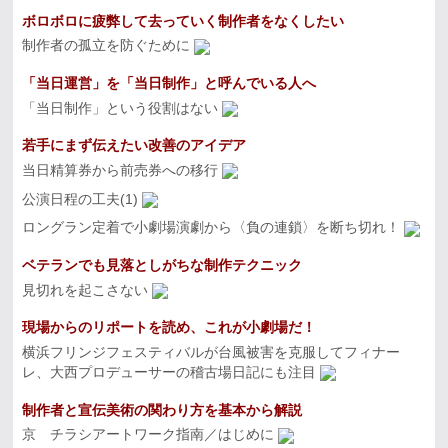
ボロボロに疲弊して去っていく制作者をなくしたい
制作者の孤立を防ぐために
「当日運営」を「当日制作」と呼んでいる人へ
「当日制作」という役割はない
若手にまず伝えたい改善のアイデア
当日精算券から前売券への移行
公演日程の工夫(1)
ロングラン定着で小劇場演劇から〈負の連鎖〉を断ち切れ！
ベテランでも見落としがちな制作テクニック
見切れを起こさない
現場からのリポートを読め、これが小劇場だ！
横浜フリンジフェスティバルが台風被害を克服してフィナー
レ、大西プロデューサーの稽古場日記にも注目
制作者と宣伝美術の関わり方を基本から解説
京 チラシアートワーク指南／はじめに