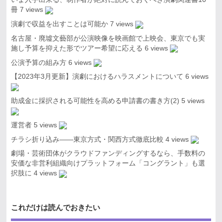
冊
7 views
演劇で収益を出すことは可能か
7 views
名古屋・廃墟文藝部が公演映像を映画館で上映会、東京でも実
施し予算を抑えた形でツアー希望に応える
6 views
公演予算の組み方
6 views
【2023年3月更新】演劇におけるハラスメントについて
6 views
助成金に採択される可能性を高める申請書の書き方(2)
5 views
運営者
5 views
チラシ折り込み――東京方式・関西方式徹底比較
4 views
劇場・芸術団体がクラウドファンディングするなら、手数料の
安価な非営利組織向けプラットフォーム「コングラント」も選
択肢に
4 views
これだけは読んでおきたい