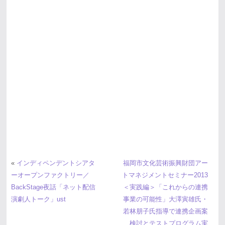
«
インディペンデントシアタ
福岡市文化芸術振興財団アー
ーオープンファクトリー／
トマネジメントセミナー2013
BackStage夜話「ネット配信
＜実践編＞「これからの連携
演劇人トーク」ust
事業の可能性」大澤寅雄氏・
若林朋子氏指導で連携企画案
検討とテストプログラム実