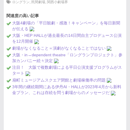
ロングラン
,
民間劇場
,
関西小劇場界
関連度の高い記事
大阪4劇場の「平日観劇・感激！キャンペーン」を毎日新聞
が伝える
大阪・HEP HALLが過去最長の14日間自主プロデュース公演
を12月開催
劇場がなくなること＝演劇がなくなることではない
大阪・in→dependent theatre「ロングランプロジェクト」参
加カンパニー続々決定
注目！ 大阪で複数劇場による平日公演支援プログラムがス
タート
扇町ミュージアムスクエア閉館と劇場稼働率の問題
3年間の継続期間にある伊丹AI・HALLが2023年4月から新料
金プラン、これは存続を問う劇場からのメッセージだ