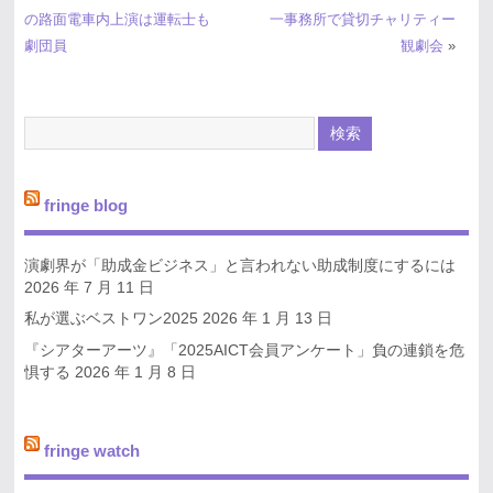
の路面電車内上演は運転士も
一事務所で貸切チャリティー
劇団員
観劇会
»
fringe blog
演劇界が「助成金ビジネス」と言われない助成制度にするには
2026 年 7 月 11 日
私が選ぶベストワン2025
2026 年 1 月 13 日
『シアターアーツ』「2025AICT会員アンケート」負の連鎖を危
惧する
2026 年 1 月 8 日
fringe watch