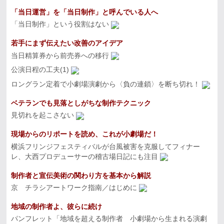
「当日運営」を「当日制作」と呼んでいる人へ
「当日制作」という役割はない
若手にまず伝えたい改善のアイデア
当日精算券から前売券への移行
公演日程の工夫(1)
ロングラン定着で小劇場演劇から〈負の連鎖〉を断ち切れ！
ベテランでも見落としがちな制作テクニック
見切れを起こさない
現場からのリポートを読め、これが小劇場だ！
横浜フリンジフェスティバルが台風被害を克服してフィナー
レ、大西プロデューサーの稽古場日記にも注目
制作者と宣伝美術の関わり方を基本から解説
京 チラシアートワーク指南／はじめに
地域の制作者よ、彼らに続け
パンフレット「地域を超える制作者 小劇場から生まれる演劇