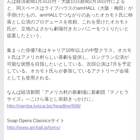
んば経済新聞1月31日付・大阪日日新聞2月16日付による
と、同スペースはライブハウスのamHALL（大阪・梅田）が
手掛けたもの。amHALLでつながりのあったオカモト氏に柿
落とし公演のプロデュースを依頼。これを受けたオカモト
氏が、立地のよさから劇場付きカンパニーをつくりたいと
提案したという。
集まった俳優7名はキャリア10年以上の中堅クラス。オカモ
ト氏はアメリカ村らしい喜劇を提供し、ロングラン公演が
可能な状態を目指したいとしている。次回公演は7月を予定
している。オカモト氏らが参加しているアクトリーグ会場
としても使用される。
なんば経済新聞「アメリカ村の新劇場に新劇団『テノヒラ
サイズ』―こけら落とし依頼きっかけに」
http://namba.keizai.biz/headline/668/
Soap Opera Classicsサイト
http://www.amhall.jp/toms/