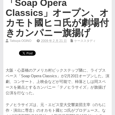
「Soap Opera
Classics」オープン、オ
カモト國ヒコ氏が劇場付
きカンパニー旗揚げ
Tatsuya OGINO
2009 年 2 月 21 日
ケーススタディ
大阪・心斎橋のアメリカ村ビックステップ隣に、ライブス
ペース「Soap Opera Classics」が2月20日オープンした。演
劇、コンサート、上映会などが可能で、柿落としは同スペ
ースを拠点とするカンパニー「テノヒラサイズ」が旗揚げ
公演を行なった。
テノヒラサイズは、元・エビス堂大交響楽団主宰（のちに
作・演出に専念）のオカモト國ヒコ氏がプロデュース。な