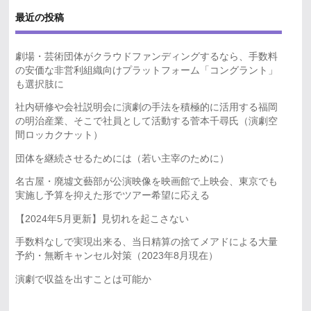
最近の投稿
劇場・芸術団体がクラウドファンディングするなら、手数料
の安価な非営利組織向けプラットフォーム「コングラント」
も選択肢に
社内研修や会社説明会に演劇の手法を積極的に活用する福岡
の明治産業、そこで社員として活動する菅本千尋氏（演劇空
間ロッカクナット）
団体を継続させるためには（若い主宰のために）
名古屋・廃墟文藝部が公演映像を映画館で上映会、東京でも
実施し予算を抑えた形でツアー希望に応える
【2024年5月更新】見切れを起こさない
手数料なしで実現出来る、当日精算の捨てメアドによる大量
予約・無断キャンセル対策（2023年8月現在）
演劇で収益を出すことは可能か