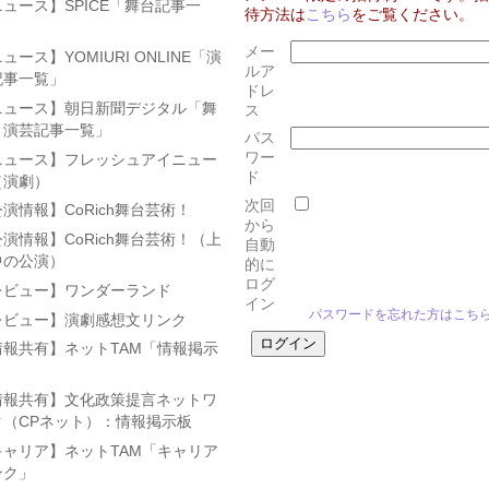
ュース】SPICE「舞台記事一
待方法は
こちら
をご覧ください。
」
メー
ュース】YOMIURI ONLINE「演
ルア
記事一覧」
ドレ
ニュース】朝日新聞デジタル「舞
ス
・演芸記事一覧」
パス
ワー
ニュース】フレッシュアイニュー
ド
（演劇）
次回
演情報】CoRich舞台芸術！
から
演情報】CoRich舞台芸術！（上
自動
中の公演）
的に
ログ
レビュー】ワンダーランド
イン
パスワードを忘れた方はこち
レビュー】演劇感想文リンク
情報共有】ネットTAM「情報掲示
」
情報共有】文化政策提言ネットワ
ク（CPネット）：情報掲示板
キャリア】ネットTAM「キャリア
ンク」