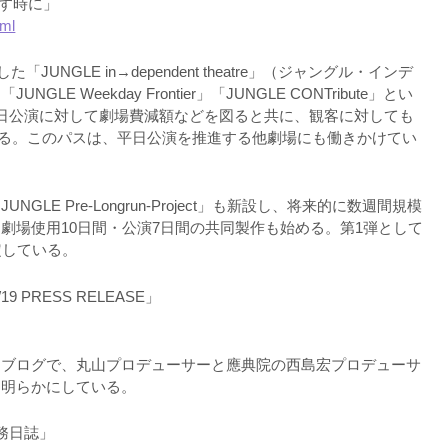
す時に」
tml
UNGLE in→dependent theatre」（ジャングル・インデ
 Weekday Frontier」「JUNGLE CONTribute」とい
日公演に対して劇場費減額などを図ると共に、観客に対しても
計画している。このパスは、平日公演を推進する他劇場にも働きかけてい
E Pre-Longrun-Project」も新設し、将来的に数週間規模
劇場使用10日間・公演7日間の共同製作も始める。第1弾として
決定している。
1/19 PRESS RELEASE」
ェブログで、丸山プロデューサーと應典院の西島宏プロデューサ
を明らかにしている。
業務日誌」