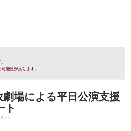
す。
る可能性があります。
数劇場による平日公演支援
ート
スタディ