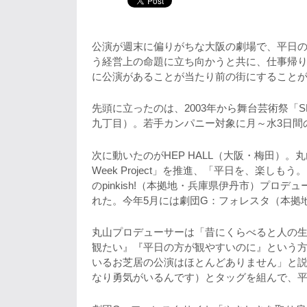
公演が週末に偏りがちな大阪の劇場で、平日
う経営上の命題に立ち向かうと共に、仕事帰
に公演があることが当たり前の街にすること
先頭に立ったのは、2003年から舞台芸術祭「S
九丁目）。若手カンパニー対象に月～水3日間
次に動いたのがHEP HALL（大阪・梅田）。丸山
Week Project」を推進、「平日を、楽し
のpinkish!（本拠地・兵庫県伊丹市）プロ
れた。今年5月には劇団G：フォレスタ（本拠
丸山プロデューサーは「昔にくらべると人の
観たい』『平日の方が観やすいのに』という
いるお芝居の公演はほとんどありません」と
なり勇気がいるんです）とタッグを組んで、