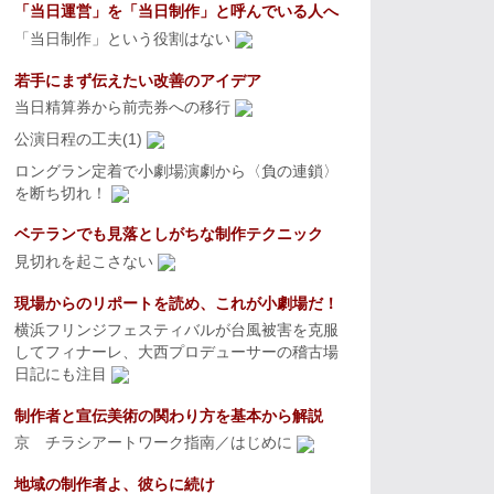
「当日運営」を「当日制作」と呼んでいる人へ
「当日制作」という役割はない
若手にまず伝えたい改善のアイデア
当日精算券から前売券への移行
公演日程の工夫(1)
ロングラン定着で小劇場演劇から〈負の連鎖〉
を断ち切れ！
ベテランでも見落としがちな制作テクニック
見切れを起こさない
現場からのリポートを読め、これが小劇場だ！
横浜フリンジフェスティバルが台風被害を克服
してフィナーレ、大西プロデューサーの稽古場
日記にも注目
制作者と宣伝美術の関わり方を基本から解説
京 チラシアートワーク指南／はじめに
地域の制作者よ、彼らに続け