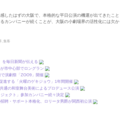
痛感したはずの大阪で、本格的な平日公演の機運が出てきたこと
えるカンパニーが続くことが、大阪の小劇場界の活性化には欠か
界
,
集客
」を毎日新聞が伝える
らく企画が市中心部でロングラン
で演劇祭「ZOO9」開催
で平日観劇を促進する「火曜のゲキジョウ」1年間開催
treが9集団共通の和室舞台美術によるプロデュース公演
グランプロジェクト」参加カンパニー続々決定
他地域からの招聘・サポート本格化、ロリータ男爵が関西初公演