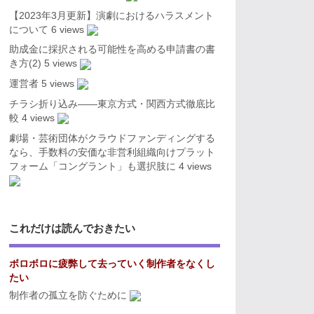
【2023年3月更新】演劇におけるハラスメント
について
6 views
助成金に採択される可能性を高める申請書の書
き方(2)
5 views
運営者
5 views
チラシ折り込み――東京方式・関西方式徹底比
較
4 views
劇場・芸術団体がクラウドファンディングする
なら、手数料の安価な非営利組織向けプラット
フォーム「コングラント」も選択肢に
4 views
これだけは読んでおきたい
ボロボロに疲弊して去っていく制作者をなくし
たい
制作者の孤立を防ぐために