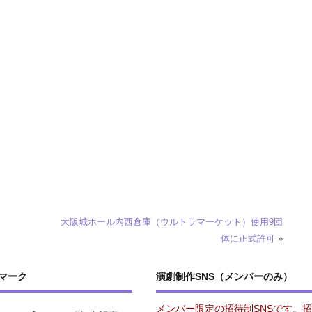
共
大阪城ホール内西倉庫（ウルトラマーケット）使用9団
体に正式許可
»
マーク
演劇制作SNS（メンバーのみ）
メンバー限定の招待制SNSです。招