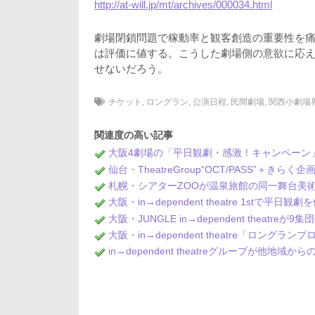
http://at-will.jp/mt/archives/000034.html
劇場閉鎖問題で稼動率と観客創造の重要性を
は評価に値する。こうした劇場側の意欲に応
せないだろう。
チケット
,
ロングラン
,
公演日程
,
民間劇場
,
関西小劇場
関連度の高い記事
大阪4劇場の「平日観劇・感激！キャンペーン
仙台・TheatreGroup“OCT/PASS”＋き
札幌・シアターZOOが温泉旅館の同一舞台美術
大阪・in→dependent theatre 1st
大阪・JUNGLE in→dependent thea
大阪・in→dependent theatre「ロン
in→dependent theatreグループが