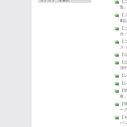
【ニ
覧
【ニ
劇
【
台
【
ス
【公
【公
演
【
【
【
板
【
ー
【
バ