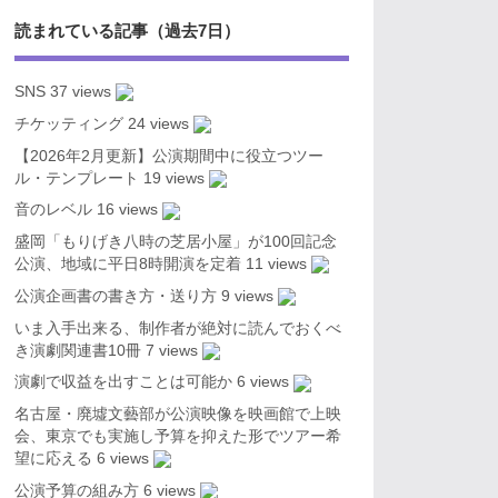
読まれている記事（過去7日）
SNS
37 views
チケッティング
24 views
【2026年2月更新】公演期間中に役立つツー
ル・テンプレート
19 views
音のレベル
16 views
盛岡「もりげき八時の芝居小屋」が100回記念
公演、地域に平日8時開演を定着
11 views
公演企画書の書き方・送り方
9 views
いま入手出来る、制作者が絶対に読んでおくべ
き演劇関連書10冊
7 views
演劇で収益を出すことは可能か
6 views
名古屋・廃墟文藝部が公演映像を映画館で上映
会、東京でも実施し予算を抑えた形でツアー希
望に応える
6 views
公演予算の組み方
6 views