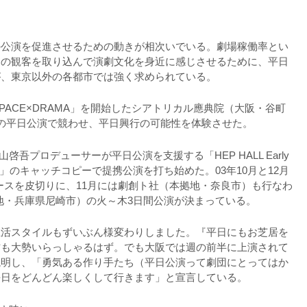
の公演を促進させるための動きが相次いでいる。劇場稼働率とい
りの観客を取り込んで演劇文化を身近に感じさせるために、平日
が、東京以外の各都市では強く求められている。
PACE×DRAMA」を開始したシアトリカル應典院（大阪・谷町
の平日公演で競わせ、平日興行の可能性を体験させた。
啓吾プロデューサーが平日公演を支援する「HEP HALL Early
もう。」のキャッチコピーで提携公演を打ち始めた。03年10月と12月
デュースを皮切りに、11月には劇創ト社（本拠地・奈良市）も行なわ
地・兵庫県尼崎市）の火～木3日間公演が決まっている。
生活スタイルもずいぶん様変わりしました。『平日にもお芝居を
方も大勢いらっしゃるはず。でも大阪では週の前半に上演されて
説明し、「勇気ある作り手たち（平日公演って劇団にとってはか
平日をどんどん楽しくして行きます」と宣言している。