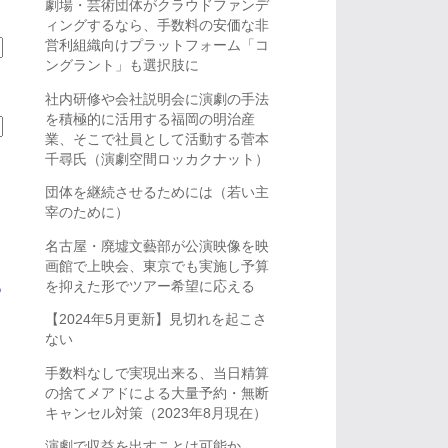
劇場・芸術団体がクラウドファンデ
ィングするなら、手数料の安価な非
営利組織向けプラットフォーム「コ
ングラント」も選択肢に
社内研修や会社説明会に演劇の手法
を積極的に活用する福岡の明治産
業、そこで社員として活動する菅本
千尋氏（演劇空間ロッカクナット）
団体を継続させるためには（若い主
宰のために）
名古屋・廃墟文藝部が公演映像を映
画館で上映会、東京でも実施し予算
を抑えた形でツアー希望に応える
ら
【2024年5月更新】見切れを起こさ
ない
手数料なしで実現出来る、当日精算
の捨てメアドによる大量予約・無断
キャンセル対策（2023年8月現在）
演劇で収益を出すことは可能か