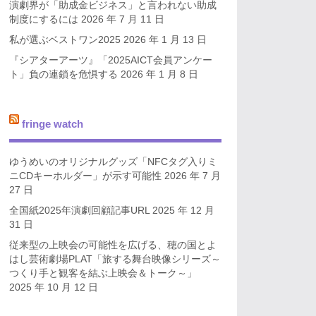
演劇界が「助成金ビジネス」と言われない助成
制度にするには
2026 年 7 月 11 日
私が選ぶベストワン2025
2026 年 1 月 13 日
『シアターアーツ』「2025AICT会員アンケー
ト」負の連鎖を危惧する
2026 年 1 月 8 日
fringe watch
ゆうめいのオリジナルグッズ「NFCタグ入りミ
ニCDキーホルダー」が示す可能性
2026 年 7 月
27 日
全国紙2025年演劇回顧記事URL
2025 年 12 月
31 日
従来型の上映会の可能性を広げる、穂の国とよ
はし芸術劇場PLAT「旅する舞台映像シリーズ～
つくり手と観客を結ぶ上映会＆トーク～」
2025 年 10 月 12 日