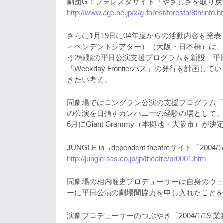
劇団G：フォレスタサイト「やさしさを取り戻
http://www.age.ne.jp/x/g-forest/foresta/8th/info.h
さらに1月19日に04年度からの活動内容を発表した「J
ィペンデントシアター）（大阪・日本橋）は、「JUNGLE
う2種類の平日公演支援プログラムを新設、平
「Weekday Frontierパス」の発行を
きたい考え。
同劇場ではロングラン公演の支援プログラム「JUNGL
の公演を目指すカンパニーの経験の場として、
6月にGiant Grammy（本拠地・大阪市）が
JUNGLE in→dependent theatreサイト「2004/
http://jungle-scs.co.jp/jp/theatre/pr0001.htm
同劇場の相内唯史プロデューサーは自身のウ
ーに平日公演の劇場間協力を申し入れたこと
演劇プロデューサーのつぶやき「2004/1/19 