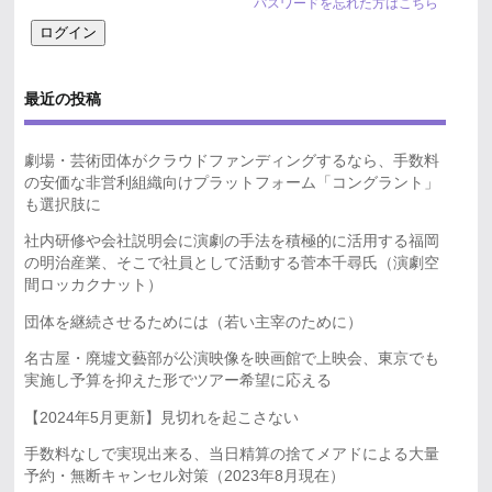
パスワードを忘れた方はこちら
最近の投稿
劇場・芸術団体がクラウドファンディングするなら、手数料
の安価な非営利組織向けプラットフォーム「コングラント」
も選択肢に
社内研修や会社説明会に演劇の手法を積極的に活用する福岡
の明治産業、そこで社員として活動する菅本千尋氏（演劇空
間ロッカクナット）
団体を継続させるためには（若い主宰のために）
名古屋・廃墟文藝部が公演映像を映画館で上映会、東京でも
実施し予算を抑えた形でツアー希望に応える
【2024年5月更新】見切れを起こさない
手数料なしで実現出来る、当日精算の捨てメアドによる大量
予約・無断キャンセル対策（2023年8月現在）