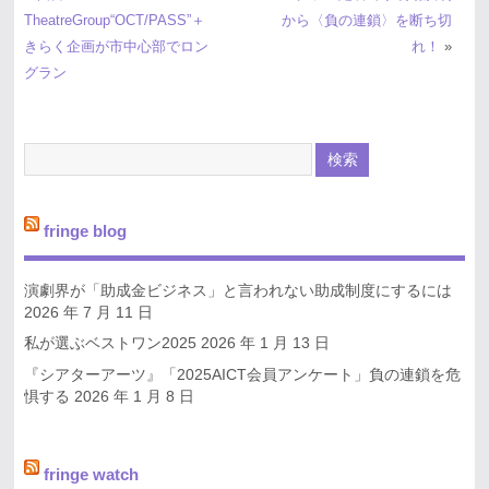
TheatreGroup“OCT/PASS”＋
から〈負の連鎖〉を断ち切
きらく企画が市中心部でロン
れ！
»
グラン
fringe blog
演劇界が「助成金ビジネス」と言われない助成制度にするには
2026 年 7 月 11 日
私が選ぶベストワン2025
2026 年 1 月 13 日
『シアターアーツ』「2025AICT会員アンケート」負の連鎖を危
惧する
2026 年 1 月 8 日
fringe watch