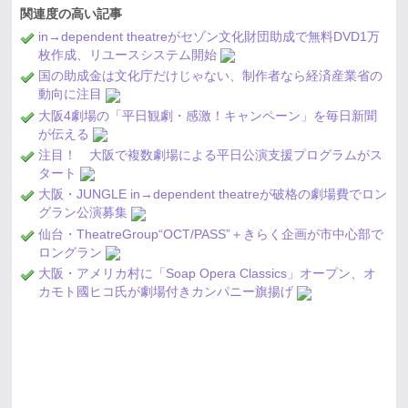
関連度の高い記事
in→dependent theatreがセゾン文化財団助成で無料DVD1万
枚作成、リユースシステム開始
国の助成金は文化庁だけじゃない、制作者なら経済産業省の
動向に注目
大阪4劇場の「平日観劇・感激！キャンペーン」を毎日新聞
が伝える
注目！ 大阪で複数劇場による平日公演支援プログラムがス
タート
大阪・JUNGLE in→dependent theatreが破格の劇場費でロン
グラン公演募集
仙台・TheatreGroup“OCT/PASS”＋きらく企画が市中心部で
ロングラン
大阪・アメリカ村に「Soap Opera Classics」オープン、オ
カモト國ヒコ氏が劇場付きカンパニー旗揚げ