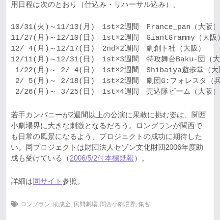
用日程は次のとおり（仕込み・リハーサル込み）。
10/31(火)～11/13(月)　1st×2週間　France_pan（大阪）

11/27(月)～12/10(日)　1st×2週間　GiantGrammy（大阪）
12/ 4(月)～12/17(日)　2nd×2週間　劇創ト社（大阪）

12/11(月)～12/31(日)　1st×3週間　特攻舞台Baku-団（大
 1/22(月)～ 2/ 4(日)　1st×2週間　Shibaiya遊歩堂（大
 2/ 5(月)～ 2/18(日)　1st×2週間　劇団G:フォレスタ（兵
若手カンパニーが2週間以上の公演に果敢に挑む姿は、関西
小劇場界に大きな刺激となるだろう。ロングランが関西で
も日常の風景になるよう、プロジェクトの成功に期待した
い。同プロジェクトは財団法人セゾン文化財団2006年度助
成も受けている（
2006/5/2付本欄既報
）。
詳細は
同サイト
参照。
ロングラン
,
助成金
,
民間劇場
,
関西小劇場界
,
集客