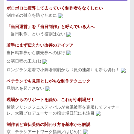
ボロボロに疲弊して去っていく制作者をなくしたい
制作者の孤立を防ぐために
「当日運営」を「当日制作」と呼んでいる人へ
「当日制作」という役割はない
若手にまず伝えたい改善のアイデア
当日精算券から前売券への移行
公演日程の工夫(1)
ロングラン定着で小劇場演劇から〈負の連鎖〉を断ち切れ！
ベテランでも見落としがちな制作テクニック
見切れを起こさない
現場からのリポートを読め、これが小劇場だ！
横浜フリンジフェスティバルが台風被害を克服してフィナー
レ、大西プロデューサーの稽古場日記にも注目
制作者と宣伝美術の関わり方を基本から解説
京 チラシアートワーク指南／はじめに