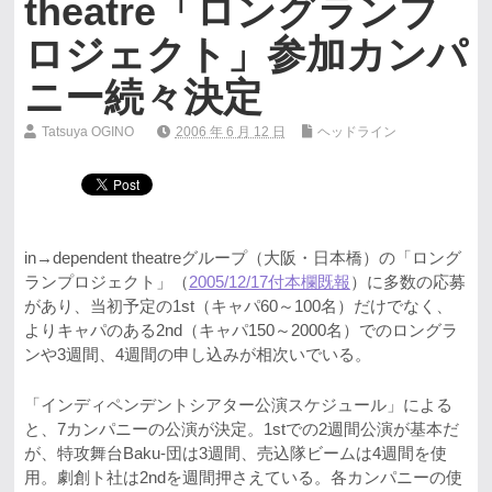
theatre「ロングランプ
ロジェクト」参加カンパ
ニー続々決定
Tatsuya OGINO
2006 年 6 月 12 日
ヘッドライン
in→dependent theatreグループ（大阪・日本橋）の「ロング
ランプロジェクト」（
2005/12/17付本欄既報
）に多数の応募
があり、当初予定の1st（キャパ60～100名）だけでなく、
よりキャパのある2nd（キャパ150～2000名）でのロングラ
ンや3週間、4週間の申し込みが相次いでいる。
「インディペンデントシアター公演スケジュール」による
と、7カンパニーの公演が決定。1stでの2週間公演が基本だ
が、特攻舞台Baku-団は3週間、売込隊ビームは4週間を使
用。劇創ト社は2ndを週間押さえている。各カンパニーの使