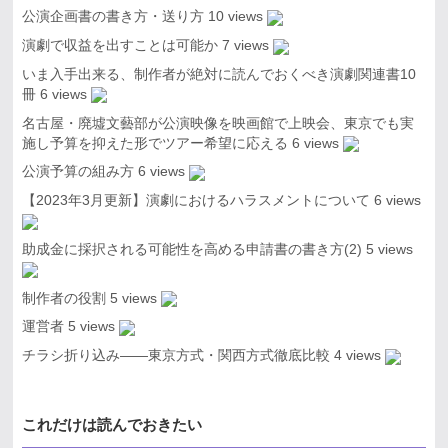
公演企画書の書き方・送り方
10 views
演劇で収益を出すことは可能か
7 views
いま入手出来る、制作者が絶対に読んでおくべき演劇関連書10
冊
6 views
名古屋・廃墟文藝部が公演映像を映画館で上映会、東京でも実
施し予算を抑えた形でツアー希望に応える
6 views
公演予算の組み方
6 views
【2023年3月更新】演劇におけるハラスメントについて
6 views
助成金に採択される可能性を高める申請書の書き方(2)
5 views
制作者の役割
5 views
運営者
5 views
チラシ折り込み――東京方式・関西方式徹底比較
4 views
これだけは読んでおきたい