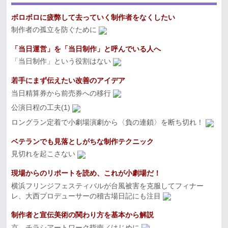
ボロボロに疲弊して去っていく制作者をなくしたい
制作者の孤立を防ぐために
「当日運営」を「当日制作」と呼んでいる人へ
「当日制作」という役割はない
若手にまず伝えたい改善のアイデア
当日精算券から前売券への移行
公演日程の工夫(1)
ロングラン定着で小劇場演劇から〈負の連鎖〉を断ち切れ！
ベテランでも見落としがちな制作テクニック
見切れを起こさない
現場からのリポートを読め、これが小劇場だ！
横浜フリンジフェスティバルが台風被害を克服してフィナー
レ、大西プロデューサーの稽古場日記にも注目
制作者と宣伝美術の関わり方を基本から解説
京 チラシアートワーク指南／はじめに