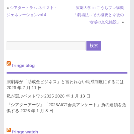
«
シアタートラム ネクスト・
演劇大学 in こうちプレ講義
ジェネレーションvol.4
「劇場法～その概要と今後の
地域の文化施設」
»
fringe blog
演劇界が「助成金ビジネス」と言われない助成制度にするには
2026 年 7 月 11 日
私が選ぶベストワン2025
2026 年 1 月 13 日
『シアターアーツ』「2025AICT会員アンケート」負の連鎖を危
惧する
2026 年 1 月 8 日
fringe watch