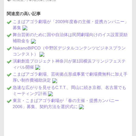
関連度の高い記事
こまばアゴラ劇場が「2009年度春の主催・提携カンパニー」
募集
舞台芸術のために国や自治体は民間劇場向けのイス設置奨励
補助金を
NakanoBIPCO（中野区デジタルコンテンツビジネスプラン
コンテスト）
演劇創造プロジェクト神奈川が第1回横浜フリンジフェステ
ィバル開催
こまばアゴラ劇場、芸術拠点形成事業で劇場費無料に加え手
厚い制作費補助決定
急速な広がりを見せるC.T.T.、岡山に続き京都、名古屋でも
ミーティング計画
東京・こまばアゴラ劇場が「春の主催・提携カンパニー
2006」募集、契約方法を選択式に