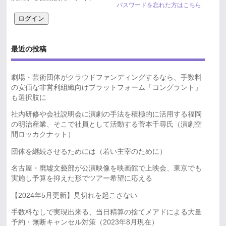
パスワードを忘れた方はこちら
最近の投稿
劇場・芸術団体がクラウドファンディングするなら、手数料
の安価な非営利組織向けプラットフォーム「コングラント」
も選択肢に
社内研修や会社説明会に演劇の手法を積極的に活用する福岡
の明治産業、そこで社員として活動する菅本千尋氏（演劇空
間ロッカクナット）
団体を継続させるためには（若い主宰のために）
名古屋・廃墟文藝部が公演映像を映画館で上映会、東京でも
実施し予算を抑えた形でツアー希望に応える
【2024年5月更新】見切れを起こさない
手数料なしで実現出来る、当日精算の捨てメアドによる大量
予約・無断キャンセル対策（2023年8月現在）