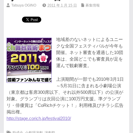
Tatsuya OGINO
2011 年 1 月 15 日
募集情報
地域差のないネットによるユニー
クな全国フェスティバルが今年も
開催。ネット審査を通過した10団
体は、全国どこでも審査員が足を
運んで観劇審査。
上演期間が一部でも2010年3月1日
～5月31日に含まれる小劇場公演
（東京都は客席300席以下、それ以外500席以下）の公演が
対象。グランプリは次回公演に100万円支援。準グランプ
リ・俳優賞は「CoRichチケット！」利用権及びチラシ広告
掲出権。
http://stage.corich.jp/festival2010/
助成金
,
小劇場演劇
,
演劇祭