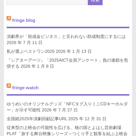
fringe blog
演劇界が「助成金ビジネス」と言われない助成制度にするには
2026 年 7 月 11 日
私が選ぶベストワン2025
2026 年 1 月 13 日
『シアターアーツ』「2025AICT会員アンケート」負の連鎖を危
惧する
2026 年 1 月 8 日
fringe watch
ゆうめいのオリジナルグッズ「NFCタグ入りミニCDキーホルダ
ー」が示す可能性
2026 年 7 月 27 日
全国紙2025年演劇回顧記事URL
2025 年 12 月 31 日
従来型の上映会の可能性を広げる、穂の国とよはし芸術劇場
PLAT「旅する舞台映像シリーズ～つくり手と観客を結ぶ上映会