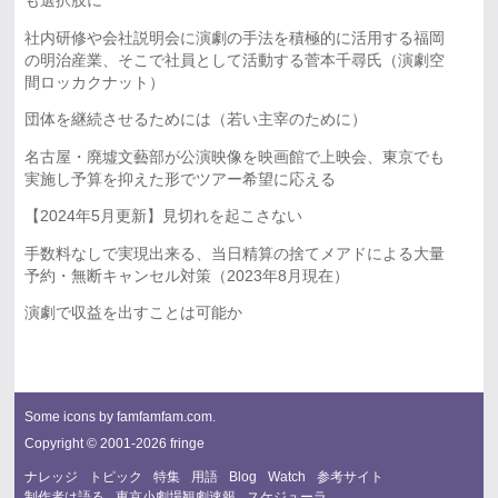
も選択肢に
社内研修や会社説明会に演劇の手法を積極的に活用する福岡
の明治産業、そこで社員として活動する菅本千尋氏（演劇空
間ロッカクナット）
団体を継続させるためには（若い主宰のために）
名古屋・廃墟文藝部が公演映像を映画館で上映会、東京でも
実施し予算を抑えた形でツアー希望に応える
【2024年5月更新】見切れを起こさない
手数料なしで実現出来る、当日精算の捨てメアドによる大量
予約・無断キャンセル対策（2023年8月現在）
演劇で収益を出すことは可能か
Some icons by
famfamfam.com
.
Copyright © 2001-2026 fringe
ナレッジ
トピック
特集
用語
Blog
Watch
参考サイト
制作者は語る
東京小劇場観劇速報
スケジューラ