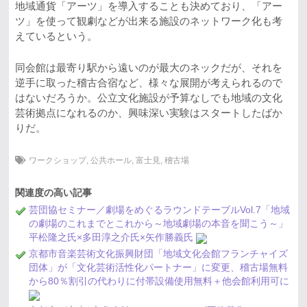
地域通貨「アーツ」を導入することも決めており、「アー
ツ」を使って観劇などが出来る施設のネットワーク化も考
えているという。
同会館は最寄り駅から遠いのが最大のネックだが、それを
逆手に取った稽古合宿など、様々な展開が考えられるので
はないだろうか。公立文化施設が予算なしでも地域の文化
芸術拠点になれるのか、興味深い実験はスタートしたばか
りだ。
ワークショップ
,
公共ホール
,
富士見
,
稽古場
関連度の高い記事
芸団協セミナー／劇場をめぐるラウンドテーブルVol.7「地域
の劇場のこれまでとこれから～地域劇場の本音を聞こう～」
平松隆之氏×多田淳之介氏×矢作勝義氏
京都市音楽芸術文化振興財団「地域文化会館フランチャイズ
団体」が「文化芸術活性化パートナー」に変更、稽古場無料
から80％割引の代わりに付帯設備使用無料＋他会館利用可に