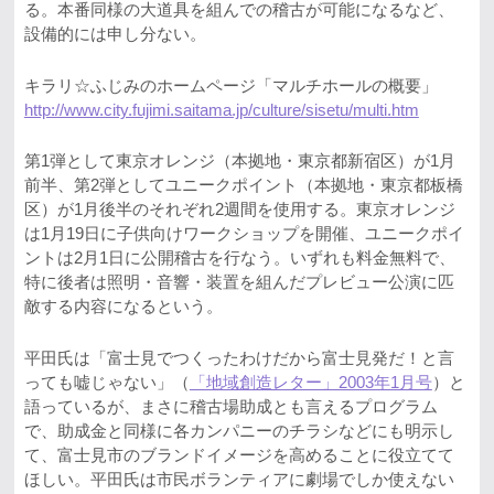
る。本番同様の大道具を組んでの稽古が可能になるなど、
設備的には申し分ない。
キラリ☆ふじみのホームページ「マルチホールの概要」
http://www.city.fujimi.saitama.jp/culture/sisetu/multi.htm
第1弾として東京オレンジ（本拠地・東京都新宿区）が1月
前半、第2弾としてユニークポイント（本拠地・東京都板橋
区）が1月後半のそれぞれ2週間を使用する。東京オレンジ
は1月19日に子供向けワークショップを開催、ユニークポイ
ントは2月1日に公開稽古を行なう。いずれも料金無料で、
特に後者は照明・音響・装置を組んだプレビュー公演に匹
敵する内容になるという。
平田氏は「富士見でつくったわけだから富士見発だ！と言
っても嘘じゃない」（
「地域創造レター」2003年1月号
）と
語っているが、まさに稽古場助成とも言えるプログラム
で、助成金と同様に各カンパニーのチラシなどにも明示し
て、富士見市のブランドイメージを高めることに役立てて
ほしい。平田氏は市民ボランティアに劇場でしか使えない