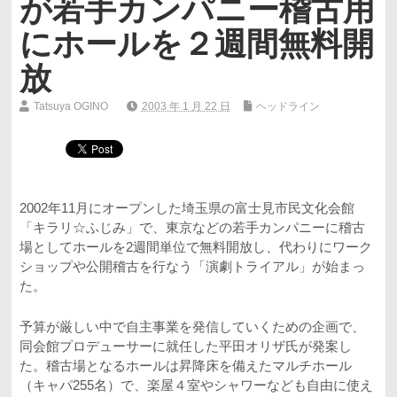
が若手カンパニー稽古用
にホールを２週間無料開
放
Tatsuya OGINO
2003 年 1 月 22 日
ヘッドライン
2002年11月にオープンした埼玉県の富士見市民文化会館
「キラリ☆ふじみ」で、東京などの若手カンパニーに稽古
場としてホールを2週間単位で無料開放し、代わりにワーク
ショップや公開稽古を行なう「演劇トライアル」が始まっ
た。
予算が厳しい中で自主事業を発信していくための企画で、
同会館プロデューサーに就任した平田オリザ氏が発案し
た。稽古場となるホールは昇降床を備えたマルチホール
（キャパ255名）で、楽屋４室やシャワーなども自由に使え