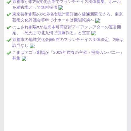
京都市が市内5文化会館でフランチャイズ団体募集、ホール
を稽古場として無料提供
東京芸術劇場の大規模改修計画詳細を建通新聞伝える、東京
芸術文化評議会答申で小ホールは機能転換へ
のこされ劇場≡が枝光本町商店街アイアンシアターの運営開
始、「死ぬまで北九州で演劇作る」と宣言
京都市の地域文化会館5館のフランチャイズ団体決定、2館は
該当なし
こまばアゴラ劇場が「2009年度春の主催・提携カンパニー」
募集