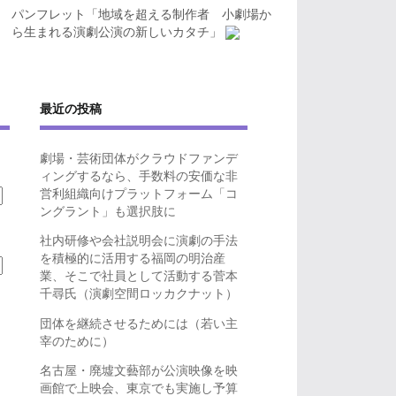
パンフレット「地域を超える制作者 小劇場か
ら生まれる演劇公演の新しいカタチ」
最近の投稿
劇場・芸術団体がクラウドファンデ
ィングするなら、手数料の安価な非
営利組織向けプラットフォーム「コ
ングラント」も選択肢に
社内研修や会社説明会に演劇の手法
を積極的に活用する福岡の明治産
業、そこで社員として活動する菅本
千尋氏（演劇空間ロッカクナット）
団体を継続させるためには（若い主
宰のために）
名古屋・廃墟文藝部が公演映像を映
画館で上映会、東京でも実施し予算