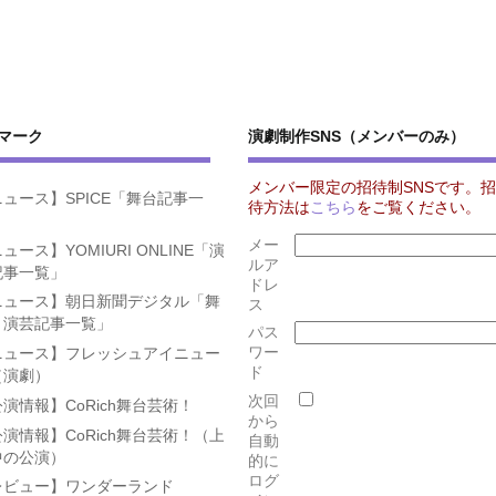
マーク
演劇制作SNS（メンバーのみ）
メンバー限定の招待制SNSです。招
ュース】SPICE「舞台記事一
待方法は
こちら
をご覧ください。
」
メー
ュース】YOMIURI ONLINE「演
ルア
記事一覧」
ドレ
ニュース】朝日新聞デジタル「舞
ス
・演芸記事一覧」
パス
ワー
ニュース】フレッシュアイニュー
ド
（演劇）
次回
演情報】CoRich舞台芸術！
から
演情報】CoRich舞台芸術！（上
自動
中の公演）
的に
ログ
レビュー】ワンダーランド