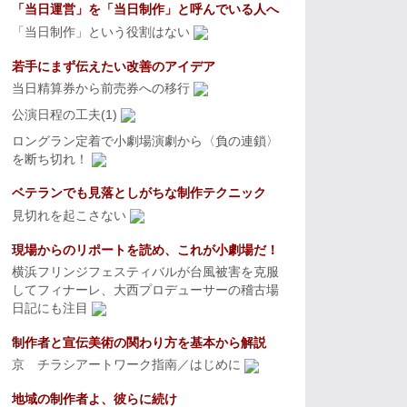
「当日運営」を「当日制作」と呼んでいる人へ
「当日制作」という役割はない
若手にまず伝えたい改善のアイデア
当日精算券から前売券への移行
公演日程の工夫(1)
ロングラン定着で小劇場演劇から〈負の連鎖〉
を断ち切れ！
ベテランでも見落としがちな制作テクニック
見切れを起こさない
現場からのリポートを読め、これが小劇場だ！
横浜フリンジフェスティバルが台風被害を克服
してフィナーレ、大西プロデューサーの稽古場
日記にも注目
制作者と宣伝美術の関わり方を基本から解説
京 チラシアートワーク指南／はじめに
地域の制作者よ、彼らに続け