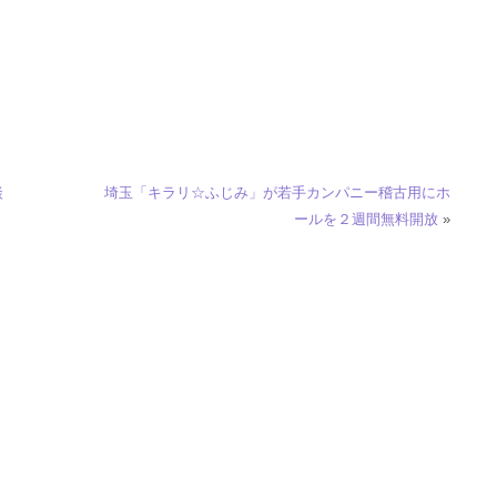
談
埼玉「キラリ☆ふじみ」が若手カンパニー稽古用にホ
ールを２週間無料開放
»