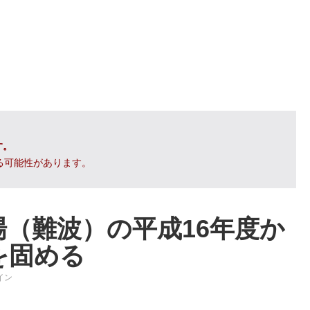
す。
る可能性があります。
（難波）の平成16年度か
を固める
イン