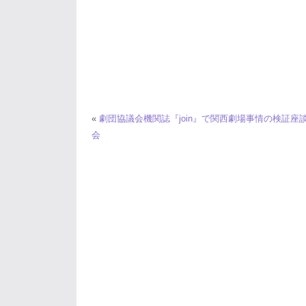
«
劇団協議会機関誌『join』で関西劇場事情の検証座
会