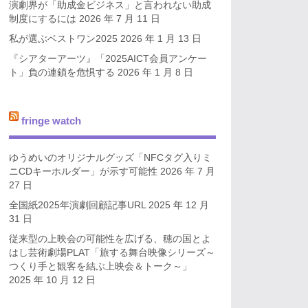
演劇界が「助成金ビジネス」と言われない助成
制度にするには
2026 年 7 月 11 日
私が選ぶベストワン2025
2026 年 1 月 13 日
『シアターアーツ』「2025AICT会員アンケー
ト」負の連鎖を危惧する
2026 年 1 月 8 日
fringe watch
ゆうめいのオリジナルグッズ「NFCタグ入りミ
ニCDキーホルダー」が示す可能性
2026 年 7 月
27 日
全国紙2025年演劇回顧記事URL
2025 年 12 月
31 日
従来型の上映会の可能性を広げる、穂の国とよ
はし芸術劇場PLAT「旅する舞台映像シリーズ～
つくり手と観客を結ぶ上映会＆トーク～」
2025 年 10 月 12 日