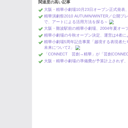
関連度の高い記事
大阪・精華小劇場10月23日オープン正式発表
精華演劇祭2010 AUTUMN/WINTER
で、アートによる活用方法を探る～
大阪・難波駅前の精華小劇場、2004年夏オー
精華小劇場の今秋オープン決定、運営は4者に
精華小劇場5周年記念事業「越境する表現者た
未来について2」
「CONNECT 芸創→精華」が「芸創CONN
大阪・精華小劇場の準備費が予算計上されず