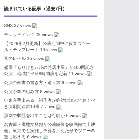
読まれている記事（過去7日）
SNS
37 views
チケッティング
29 views
【2026年2月更新】公演期間中に役立つツー
ル・テンプレート
19 views
音のレベル
16 views
盛岡「もりげき八時の芝居小屋」が100回記念
公演、地域に平日8時開演を定着
11 views
公演企画書の書き方・送り方
9 views
公演予算の組み方
8 views
いま入手出来る、制作者が絶対に読んでおくべ
き演劇関連書10冊
7 views
演劇で収益を出すことは可能か
6 views
名古屋・廃墟文藝部が公演映像を映画館で上映
会、東京でも実施し予算を抑えた形でツアー希
望に応える
6 views