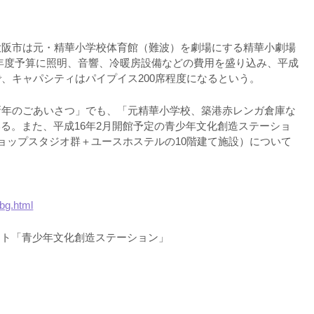
大阪市は元・精華小学校体育館（難波）を劇場にする精華小劇場
5年度予算に照明、音響、冷暖房設備などの費用を盛り込み、平成
で、キャパシティはパイプイス200席程度になるという。
新年のごあいさつ」でも、「元精華小学校、築港赤レンガ倉庫な
る。また、平成16年2月開館予定の青少年文化創造ステーショ
ショップスタジオ群＋ユースホステルの10階建て施設）について
bg.html
クト「青少年文化創造ステーション」