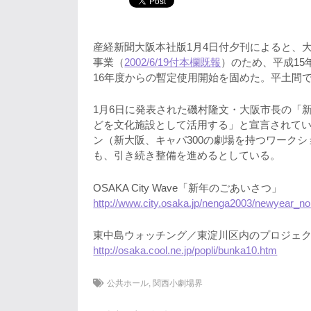
産経新聞大阪本社版1月4日付夕刊によると、
事業（
2002/6/19付本欄既報
）のため、平成1
16年度からの暫定使用開始を固めた。平土間
1月6日に発表された磯村隆文・大阪市長の「
どを文化施設として活用する」と宣言されてい
ン（新大阪、キャパ300の劇場を持つワーク
も、引き続き整備を進めるとしている。
OSAKA City Wave「新年のごあいさつ」
http://www.city.osaka.jp/nenga2003/newyear_no
東中島ウォッチング／東淀川区内のプロジェ
http://osaka.cool.ne.jp/popli/bunka10.htm
公共ホール
,
関西小劇場界