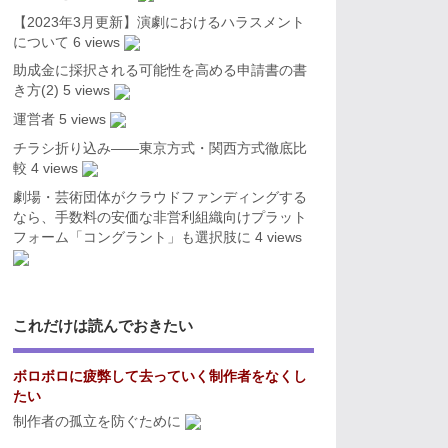
【2023年3月更新】演劇におけるハラスメント
について
6 views
助成金に採択される可能性を高める申請書の書
き方(2)
5 views
運営者
5 views
チラシ折り込み――東京方式・関西方式徹底比
較
4 views
劇場・芸術団体がクラウドファンディングする
なら、手数料の安価な非営利組織向けプラット
フォーム「コングラント」も選択肢に
4 views
これだけは読んでおきたい
ボロボロに疲弊して去っていく制作者をなくし
たい
制作者の孤立を防ぐために