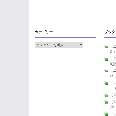
カテゴリー
ブック
【ニ
覧
【ニ
劇
【
台
【
ス
【公
【公
演
【