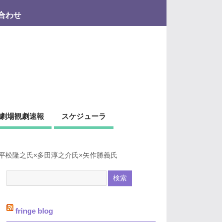
合わせ
劇場観劇速報
スケジューラ
平松隆之氏×多田淳之介氏×矢作勝義氏
fringe blog