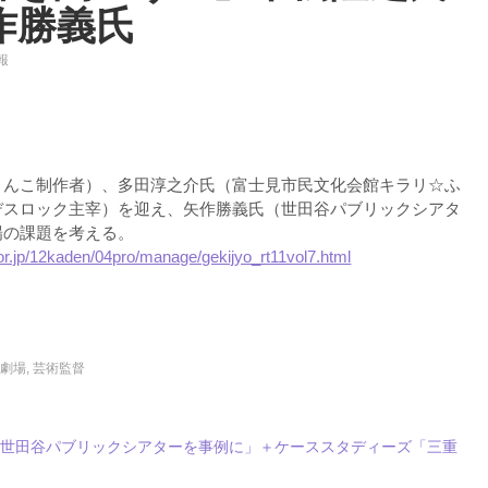
作勝義氏
報
りんこ制作者）、多田淳之介氏（富士見市民文化会館キラリ☆ふ
デスロック主宰）を迎え、矢作勝義氏（世田谷パブリックシアタ
場の課題を考える。
or.jp/12kaden/04pro/manage/gekijyo_rt11vol7.html
間劇場
,
芸術監督
―世田谷パブリックシアターを事例に」＋ケーススタディーズ「三重