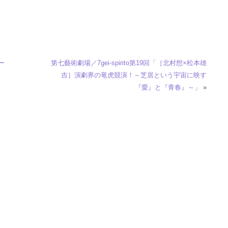
ー
第七藝術劇場／7gei-spirito第19回「［北村想×松本雄
と
吉］演劇界の竜虎競演！～芝居という宇宙に映す
『愛』と『青春』～」
»