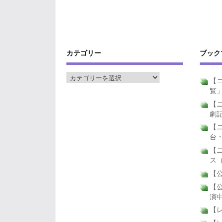
カテゴリー
ブック
【ニ
覧
【ニ
劇
【
台
【
ス
【公
【公
演
【