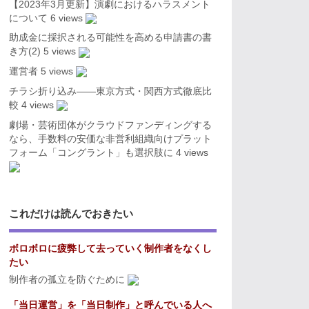
【2023年3月更新】演劇におけるハラスメント
について
6 views
助成金に採択される可能性を高める申請書の書
き方(2)
5 views
運営者
5 views
チラシ折り込み――東京方式・関西方式徹底比
較
4 views
劇場・芸術団体がクラウドファンディングする
なら、手数料の安価な非営利組織向けプラット
フォーム「コングラント」も選択肢に
4 views
これだけは読んでおきたい
ボロボロに疲弊して去っていく制作者をなくし
たい
制作者の孤立を防ぐために
「当日運営」を「当日制作」と呼んでいる人へ