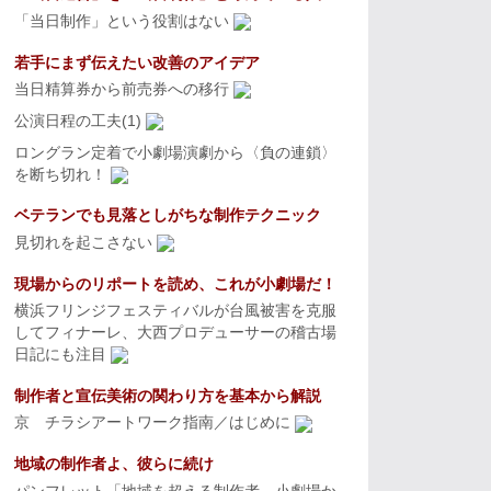
「当日制作」という役割はない
若手にまず伝えたい改善のアイデア
当日精算券から前売券への移行
公演日程の工夫(1)
ロングラン定着で小劇場演劇から〈負の連鎖〉
を断ち切れ！
ベテランでも見落としがちな制作テクニック
見切れを起こさない
現場からのリポートを読め、これが小劇場だ！
横浜フリンジフェスティバルが台風被害を克服
してフィナーレ、大西プロデューサーの稽古場
日記にも注目
制作者と宣伝美術の関わり方を基本から解説
京 チラシアートワーク指南／はじめに
地域の制作者よ、彼らに続け