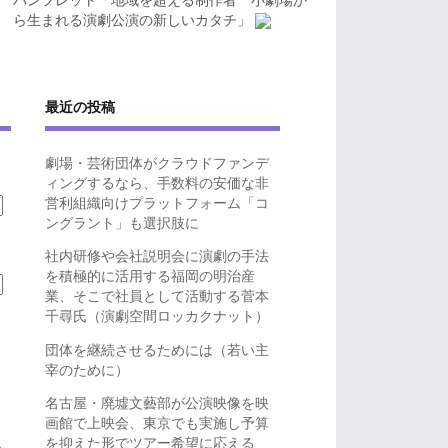
パンフレット「地域を超える制作者 小劇場か
ら生まれる演劇公演の新しいカタチ」
最近の投稿
劇場・芸術団体がクラウドファンデ
ィングするなら、手数料の安価な非
営利組織向けプラットフォーム「コ
ングラント」も選択肢に
社内研修や会社説明会に演劇の手法
を積極的に活用する福岡の明治産
業、そこで社員として活動する菅本
千尋氏（演劇空間ロッカクナット）
団体を継続させるためには（若い主
宰のために）
名古屋・廃墟文藝部が公演映像を映
画館で上映会、東京でも実施し予算
を抑えた形でツアー希望に応える
ら