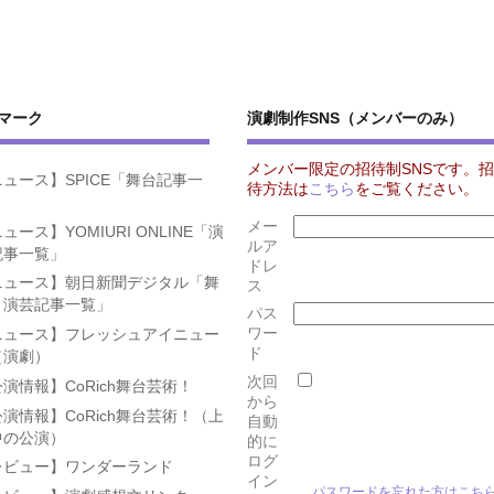
マーク
演劇制作SNS（メンバーのみ）
メンバー限定の招待制SNSです。招
ュース】SPICE「舞台記事一
待方法は
こちら
をご覧ください。
」
メー
ュース】YOMIURI ONLINE「演
ルア
記事一覧」
ドレ
ニュース】朝日新聞デジタル「舞
ス
・演芸記事一覧」
パス
ワー
ニュース】フレッシュアイニュー
ド
（演劇）
次回
演情報】CoRich舞台芸術！
から
演情報】CoRich舞台芸術！（上
自動
中の公演）
的に
ログ
レビュー】ワンダーランド
イン
パスワードを忘れた方はこち