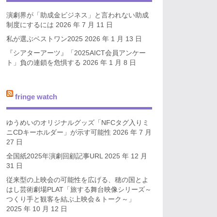
演劇界が「助成金ビジネス」と言われない助成
制度にするには
2026 年 7 月 11 日
私が選ぶベストワン2025
2026 年 1 月 13 日
『シアターアーツ』「2025AICT会員アンケー
ト」負の連鎖を危惧する
2026 年 1 月 8 日
fringe watch
ゆうめいのオリジナルグッズ「NFCタグ入りミ
ニCDキーホルダー」が示す可能性
2026 年 7 月
27 日
全国紙2025年演劇回顧記事URL
2025 年 12 月
31 日
従来型の上映会の可能性を広げる、穂の国とよ
はし芸術劇場PLAT「旅する舞台映像シリーズ～
つくり手と観客を結ぶ上映会＆トーク～」
2025 年 10 月 12 日