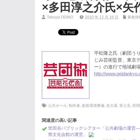
×多田淳之介氏×矢
Tatsuya OGINO
2010 年 12 月 16 日
募集情
平松隆之氏（劇団う
じみ芸術監督、東京
ー）の進行で地域劇
http://www.geidankyo.
公共ホール
,
制作者
,
創造環境整備
,
名古屋
,
富士見
,
民
関連度の高い記事
世田谷パブリックシアター「公共劇場の運営
県文化会館の運営」