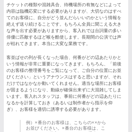
チケットの種類や混雑具合、待機場所の有無などによって
内容は臨機応変にする必要がありますが、大切なのはすべ
てのお客様に、自分がどう並んだらいいのかという情報を
絶えず送り続けることです。もちろん全員に聞こえる大き
な声を出す必要がありますから、客入れでは台詞量の多い
俳優に匹敵するほど喉を酷使します。長期間の公演では声
が枯れてきます。本当に大変な業務です。
客並ばせの列が長くなった場合、何番がどの辺あたりかと
いう情報が非常に重要になってきます。もちろん、「前後
のお客様の整理番号をご覧になって、ご自分の位置にお並
びください」というアナウンスはすると思いますが、それ
だけではなかなか動いてくれません。適当な場所にお客様
が固まるようになり、動線が確保出来ずに大混雑してしま
います。客入れスタッフは、事前に何番がどの辺あたりに
なるかを計算しておき（あるいは制作者から指示を仰
ぎ）、お客様を適切に誘導する必要があります。
例）×番台のお客様は、こちらの××から
お並びください。×番台のお客様は、こ