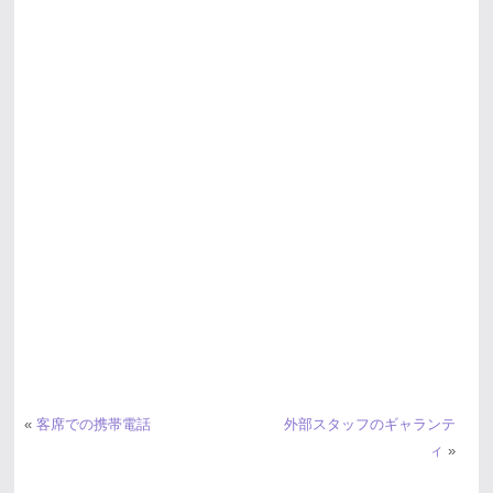
«
客席での携帯電話
外部スタッフのギャランテ
ィ
»