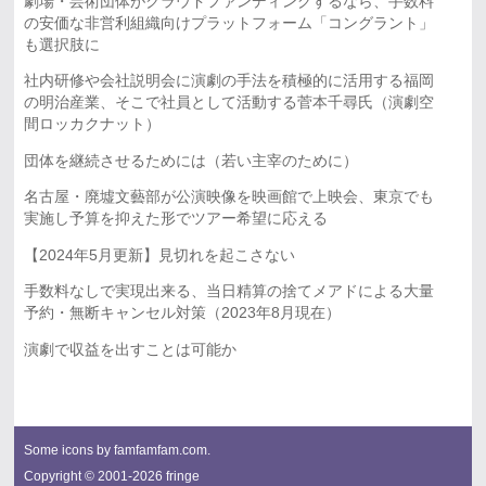
劇場・芸術団体がクラウドファンディングするなら、手数料
の安価な非営利組織向けプラットフォーム「コングラント」
も選択肢に
社内研修や会社説明会に演劇の手法を積極的に活用する福岡
の明治産業、そこで社員として活動する菅本千尋氏（演劇空
間ロッカクナット）
団体を継続させるためには（若い主宰のために）
名古屋・廃墟文藝部が公演映像を映画館で上映会、東京でも
実施し予算を抑えた形でツアー希望に応える
【2024年5月更新】見切れを起こさない
手数料なしで実現出来る、当日精算の捨てメアドによる大量
予約・無断キャンセル対策（2023年8月現在）
演劇で収益を出すことは可能か
Some icons by
famfamfam.com
.
Copyright © 2001-2026 fringe