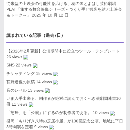
従来型の上映会の可能性を広げる、穂の国とよはし芸術劇場
PLAT「旅する舞台映像シリーズ～つくり手と観客を結ぶ上映会
＆トーク～」
2025 年 10 月 12 日
読まれている記事（過去7日）
【2026年2月更新】公演期間中に役立つツール・テンプレート
26 views
SNS
22 views
チケッティング
18 views
荻野達也の原稿
14 views
音のレベル
13 views
いま入手出来る、制作者が絶対に読んでおくべき演劇関連書10
冊
11 views
「芝居」を「公演」にするのが制作者である。
10 views
盛岡「もりげき八時の芝居小屋」が100回記念公演、地域に平日
8時開演を定着
9 views