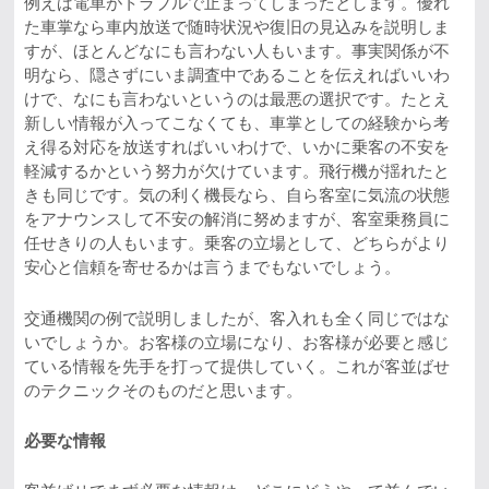
例えば電車がトラブルで止まってしまったとします。優れ
た車掌なら車内放送で随時状況や復旧の見込みを説明しま
すが、ほとんどなにも言わない人もいます。事実関係が不
明なら、隠さずにいま調査中であることを伝えればいいわ
けで、なにも言わないというのは最悪の選択です。たとえ
新しい情報が入ってこなくても、車掌としての経験から考
え得る対応を放送すればいいわけで、いかに乗客の不安を
軽減するかという努力が欠けています。飛行機が揺れたと
きも同じです。気の利く機長なら、自ら客室に気流の状態
をアナウンスして不安の解消に努めますが、客室乗務員に
任せきりの人もいます。乗客の立場として、どちらがより
安心と信頼を寄せるかは言うまでもないでしょう。
交通機関の例で説明しましたが、客入れも全く同じではな
いでしょうか。お客様の立場になり、お客様が必要と感じ
ている情報を先手を打って提供していく。これが客並ばせ
のテクニックそのものだと思います。
必要な情報