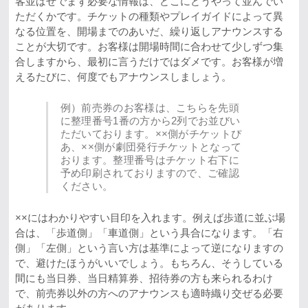
客並ばせでまず必要な情報は、どこにどうやって並んでい
ただくかです。チケットの種類やプレイガイドによって異
なる位置を、開場までのあいだ、繰り返しアナウンスする
ことが大切です。お客様は開場時間に合わせて少しずつ集
合しますから、最初に言うだけではダメです。お客様が増
えるたびに、何度でもアナウンスしましょう。
例）前売券のお客様は、こちらを先頭
に整理番号1番の方から2列でお並びい
ただいております。××側がチケットぴ
あ、××側が劇団発行チケットとなって
おります。整理番号はチケット右下に
予め印刷されておりますので、ご確認
ください。
××にはわかりやすい目印を入れます。例えば歩道に並ぶ場
合は、「歩道側」「車道側」という具合になります。「右
側」「左側」という言い方は基準によって逆になりますの
で、避けたほうがいいでしょう。もちろん、そうしている
間にも当日券、当日精算券、招待券の方も来られるわけ
で、前売券以外の方へのアナウンスも適時織り交ぜる必要