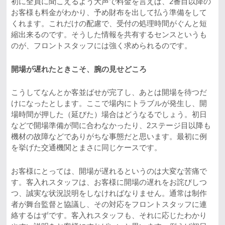
初に全員に聞こえるよう大声で料金を言えば、2番目以降の
お客様も料金がわかり、予め財布を出して払う準備をして
くれます。これだけの配慮で、受付の処理時間がぐんと短
縮出来るのです。そうした情報を共有するセンスというも
のが、フロントスタッフには強く求められるのです。
開場が遅れたときこそ、腕の見せどころ
こうしてなんとか客並ばせが完了し、あとは開場を待つだ
けになったとします。ここで場内にトラブルが発生し、開
場時間が押した（延びた）場合はどうなるでしょう。初日
などで開場準備が間に合わなかったり、2ステージ目以降も
機材の故障などでありがちな事態だと思います。最初に例
を挙げた交通機関とまさに同じケースです。
お客様にとっては、開場が遅れるというのは大変な苦痛で
す。客入れスタッフは、お客様に開場の遅れをお詫びしつ
つ、誠実な状況説明をしなければなりません。通常は制作
者が舞台監督と協議し、その対応をフロントスタッフに連
絡するはずです。客入れスタッフも、それに応じたわかり