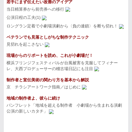
若手にまず伝えたい改善のアイデア
当日精算券から前売券への移行
公演日程の工夫(1)
ロングラン定着で小劇場演劇から〈負の連鎖〉を断ち切れ！
ベテランでも見落としがちな制作テクニック
見切れを起こさない
現場からのリポートを読め、これが小劇場だ！
横浜フリンジフェスティバルが台風被害を克服してフィナー
レ、大西プロデューサーの稽古場日記にも注目
制作者と宣伝美術の関わり方を基本から解説
京 チラシアートワーク指南／はじめに
地域の制作者よ、彼らに続け
パンフレット「地域を超える制作者 小劇場から生まれる演劇
公演の新しいカタチ」