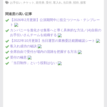
お手伝い
,
チケット
,
前売券
,
受付
,
客入れ
,
当日券
,
招待
,
接客
関連度の高い記事
【2026年2月更新】公演期間中に役立つツール・テンプレー
ト
カンパニーを進化させ集客へと導く具体的な方法／(4)自前の
お手伝いさんチームを組織する
【2022年10月更新】当日運営の業務委託範囲確認シート
客入れ成功の秘訣
全席自由で受付が場内の混雑を把握する方法
受付の極意
「当日制作」という役割はない