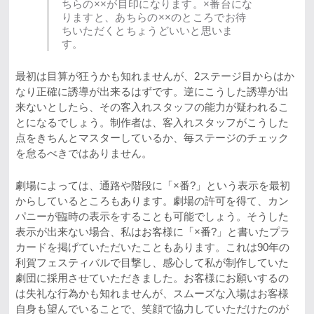
ちらの××が目印になります。×番台にな
りますと、あちらの××のところでお待
ちいただくとちょうどいいと思いま
す。
最初は目算が狂うかも知れませんが、2ステージ目からはか
なり正確に誘導が出来るはずです。逆にこうした誘導が出
来ないとしたら、その客入れスタッフの能力が疑われるこ
とになるでしょう。制作者は、客入れスタッフがこうした
点をきちんとマスターしているか、毎ステージのチェック
を怠るべきではありません。
劇場によっては、通路や階段に「×番?」という表示を最初
からしているところもあります。劇場の許可を得て、カン
パニーが臨時の表示をすることも可能でしょう。そうした
表示が出来ない場合、私はお客様に「×番?」と書いたプラ
カードを掲げていただいたこともあります。これは90年の
利賀フェスティバルで目撃し、感心して私が制作していた
劇団に採用させていただきました。お客様にお願いするの
は失礼な行為かも知れませんが、スムーズな入場はお客様
自身も望んでいることで、笑顔で協力していただけたのが