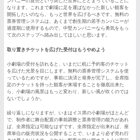
ンパニーの直売という閉じた世界にとどまっていることに
なります。これまで劇場に足を運ばなかった新しい観客を
開拓したいのなら、もっと世界を広げるべきです。無料の
票券管理システムは、あくまで創生期の若手カンパニーが
過渡期に使用するもので、中堅カンパニーなら勇気をもっ
て次のステップへ踏み出してほしいと思います。
取り置きチケットを広げた受付はもうやめよう
小劇場の受付を訪れると、いまだに机に予約客のチケット
を広げた光景を目にします。無料の票券管理システムを使
っているためですが、事前に決済と発券が完了し、全席指
定のチケットを持った観客が来場することを徹底出来た
ら、小劇場の風景はもっと変わり、新しい風が吹くのでは
ないでしょうか。
繰り返しになりますが、いまはイス席の小劇場がほとんど
で、制作者に舞台配置の事前調整と票券管理の能力があれ
ば、全席指定は可能なはずです。全席指定が出来れば、座
席単位の販売状況を公開することで、いまより必ず売れ行