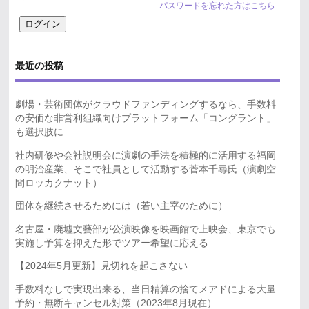
パスワードを忘れた方はこちら
最近の投稿
劇場・芸術団体がクラウドファンディングするなら、手数料
の安価な非営利組織向けプラットフォーム「コングラント」
も選択肢に
社内研修や会社説明会に演劇の手法を積極的に活用する福岡
の明治産業、そこで社員として活動する菅本千尋氏（演劇空
間ロッカクナット）
団体を継続させるためには（若い主宰のために）
名古屋・廃墟文藝部が公演映像を映画館で上映会、東京でも
実施し予算を抑えた形でツアー希望に応える
【2024年5月更新】見切れを起こさない
手数料なしで実現出来る、当日精算の捨てメアドによる大量
予約・無断キャンセル対策（2023年8月現在）