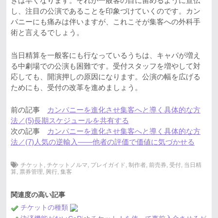
きは早くなります。それが一般客の目に留めるように宣伝
し、注目の公演であることを印象づけていくのです。カン
パニーにも痛みは伴いますが、これこそが集客への外科手
術と言えるでしょう。
当日精算を一般客にも行なっているうちは、キャパが増え
る中劇場での公演も困難です。受付スタッフを増やして対
応しても、開演押しの原因になります。公演の幅を広げる
ためにも、受付の改革を進めましょう。
前の記事
カンパニーを進化させ集客へと導く具体的な方
法／(5)長期スケジュールを共有する
次の記事
カンパニーを進化させ集客へと導く具体的な方
法／(7)人気の逆輸入――他者の評価で価値に気づかせる
チケット
,
チケットノルマ
,
プレイガイド
,
制作者
,
前売券
,
受付
,
当日精
算
,
票券管理
,
興行
,
集客
関連度の高い記事
チケットの種類