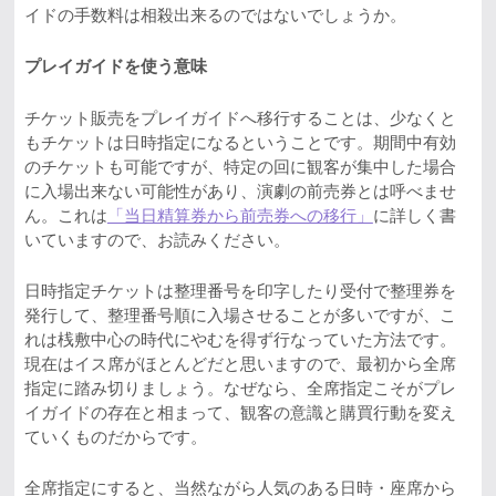
イドの手数料は相殺出来るのではないでしょうか。
プレイガイドを使う意味
チケット販売をプレイガイドへ移行することは、少なくと
もチケットは日時指定になるということです。期間中有効
のチケットも可能ですが、特定の回に観客が集中した場合
に入場出来ない可能性があり、演劇の前売券とは呼べませ
ん。これは
「当日精算券から前売券への移行」
に詳しく書
いていますので、お読みください。
日時指定チケットは整理番号を印字したり受付で整理券を
発行して、整理番号順に入場させることが多いですが、こ
れは桟敷中心の時代にやむを得ず行なっていた方法です。
現在はイス席がほとんどだと思いますので、最初から全席
指定に踏み切りましょう。なぜなら、全席指定こそがプレ
イガイドの存在と相まって、観客の意識と購買行動を変え
ていくものだからです。
全席指定にすると、当然ながら人気のある日時・座席から