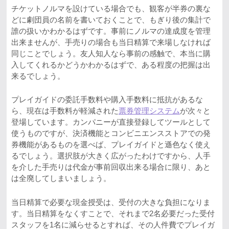
チケットノルマを設けている場合でも、観客が半券の裏な
どに劇団員の名前を書いておくことで、もぎり後の集計で
誰の扱いかわかるはずです。事前にノルマの達成度を管理
出来ませんが、手売りの場合も当日精算で来場しなければ
同じことでしょう。友人知人なら事前の感触で、本当に購
入してくれるかどうかわかるはずで、ある程度の把握は出
来るでしょう。
プレイガイドの委託手数料や購入手数料に抵抗があるな
ら、現在は手数料が軽減された
票券管理システム
が次々と
登場しています。カンパニーが直接登録してツールとして
使うものですが、決済機能とコンビニエンスストアでの発
券機能があるものを選べば、プレイガイドと遜色なく使え
るでしょう。選択肢が大きく広がったわけですから、人手
を介した手売りは代金が事前回収出来る場合に限り、あと
は全廃してしまいましょう。
当日精算で必要な現金授受は、受付の大きな負担になりま
す。当日精算をなくすことで、それまで2名必要だった受付
スタッフを1名に減らせるとすれば、その人件費でプレイガ