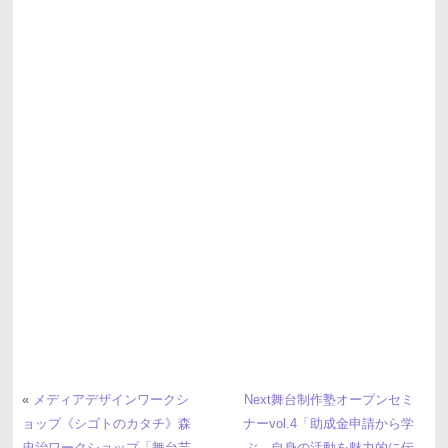
«
メディアデザインワークシ
Next舞台制作塾オープンセミ
ョップ《シゴトのカタチ》森
ナーvol.4「助成金申請から学
忠治ワークショップ「舞台芸
ぶ、自身の活動を魅力的に伝