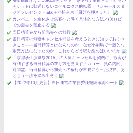
決済機能がないCoRichチケット！を使って事前入金させるが
チケットは郵送しないコペルニクス的転回、サンモールスタ
ジオプレゼンツ・iaku＋小松台東『目頭を押さえた』
カンパニーを進化させ集客へと導く具体的な方法／(3)ロビー
での面会を禁止する
当日精算券から前売券への移行
当日精算の無断キャンセル問題を考えるときに知っておくべ
きこと――当日精算とはなんなのか、なぜ小劇場で一般的な
販売方法になったのか、これからどう取り組めばいいのか
「京都学生演劇祭2015」の大量キャンセルを契機に、観客が
有利すぎる当日精算の在り方を見直すナカゴー、笑の内閣、
時間堂。当日精算から前売への移行が容易になった現在、あ
ともう一歩を踏み出そう
【2022年10月更新】当日運営の業務委託範囲確認シート