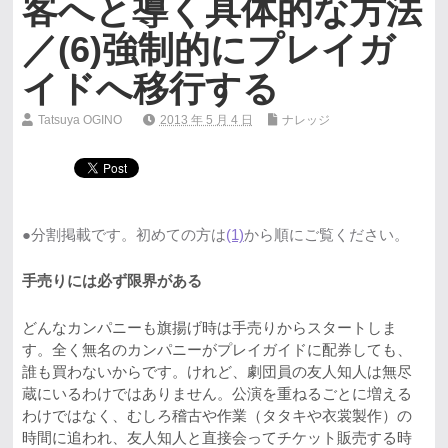
客へと導く具体的な方法
／(6)強制的にプレイガ
イドへ移行する
Tatsuya OGINO
2013 年 5 月 4 日
ナレッジ
●分割掲載です。初めての方は
(1)
から順にご覧ください。
手売りには必ず限界がある
どんなカンパニーも旗揚げ時は手売りからスタートしま
す。全く無名のカンパニーがプレイガイドに配券しても、
誰も買わないからです。けれど、劇団員の友人知人は無尽
蔵にいるわけではありません。公演を重ねるごとに増える
わけではなく、むしろ稽古や作業（タタキや衣裳製作）の
時間に追われ、友人知人と直接会ってチケット販売する時