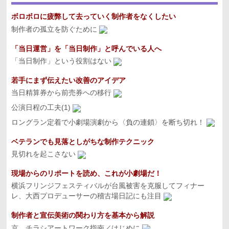
ボロボロに疲弊して去っていく制作者をなくしたい
制作者の孤立を防ぐために
「当日運営」を「当日制作」と呼んでいる人へ
「当日制作」という役割はない
若手にまず伝えたい改善のアイデア
当日精算券から前売券への移行
公演日程の工夫(1)
ロングラン定着で小劇場演劇から〈負の連鎖〉を断ち切れ！
ベテランでも見落としがちな制作テクニック
見切れを起こさない
現場からのリポートを読め、これが小劇場だ！
横浜フリンジフェスティバルが台風被害を克服してフィナー
レ、大西プロデューサーの稽古場日記にも注目
制作者と宣伝美術の関わり方を基本から解説
京 チラシアートワーク指南／はじめに