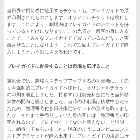
当日券や招待券に使用するチケットも、プレイガイドで原
券印刷されたものにします。オリジナルチケットは廃止し
ます。これにより、劇場内はプレイガイドのチケットを持
っている人だけになります。この光景が一般客の目に入る
ことで、「みんなプレイガイドで買っているんだな」と実
感させることになります。これで次回もプレイガイドで購
入しようという気にさせるわけです。
プレイガイドに配券することは市場を広げること
遊気舎では、劇場をステップアップするのを契機に、手売
りを強制的にプレイガイドへ移行し、オリジナルチケット
の印刷を廃止しました。持参すれば前売料金になる当日精
算券の配布も廃止しました。当時の小劇場は桟敷中心だっ
たため、整理番号付き日時指定チケットの形式を取りまし
たが、それまで手売りしていた身内客には「整理番号が印
字されるので、プレイガイドでないと買えない」と説明
し、納得してもらいました。現在のようにコンビニエンス
ストアでチケットが購入出来ず、プレイガイドの店舗に行