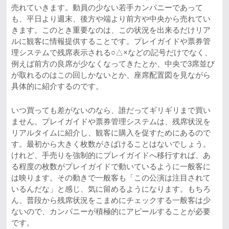
売れていきます。動員の少ない若手カンパニーであって
も、平日より週末、後方や端より前方や中央から売れてい
きます。このとき重要なのは、この状況を出来るだけリア
ルに観客に情報提供することです。プレイガイドや票券管
理システムで残席表示される○△×などの記号だけでなく、
例えば前方の良席が少なくなってきたとか、中央で3席並び
が取れるのはこの回しかないとか、座席配置図を見ながら
具体的に紹介するのです。
いつ買っても差がないのなら、誰だってギリギリまで買い
ません。プレイガイドや票券管理システムは、残席状況を
リアルタイムに紹介し、観客に購入を促すためにあるので
す。最初から大きく枚数がさばけることはないでしょう。
けれど、手売りを強制的にプレイガイドへ移行すれば、あ
る程度の枚数がプレイガイドで動いているように一般客に
は映ります。その動きで一般客も「この公演は注目されて
いるんだな」と感じ、気に留めるようになります。もちろ
ん、普段から残席状況をこまめにチェックする一般客は少
ないので、カンパニーが積極的にアピールすることが必要
です。