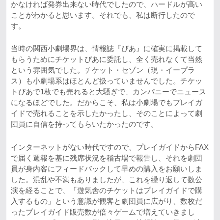
かなければ発券出来ない時代でしたので、ハードルが高い
ことがわかると思います。それでも、私は断行したので
す。
当時の関西小劇場界は、情報誌『ぴあ』に確実に掲載して
もらうためにチケットぴあに委託し、全く売れなくて当然
という雰囲気でした。チケット・セゾン（現・イープラ
ス）も小劇場系はほとんど扱っていませんでした。チケッ
トぴあで1枚でも売れると大騒ぎで、カンパニーでニュース
になるほどでした。だからこそ、私は小劇場でもプレイガ
イドで売れることを示したかったし、そのことによって劇
団員に自信を持ってもらいたかったのです。
インターネットがない時代ですので、プレイガイドからFAX
で届く週報を基に残席状況を稽古場で報告し、それを劇団
員が身内客にフィードバックして早めの購入をお願いしま
した。混乱や不満もありましたが、これを繰り返して数公
演を経ることで、「遊気舎のチケットはプレイガイドで購
入するもの」という意識が観客と劇団員に広がり、数枚だ
ったプレイガイド販売数が倍々ゲームで増えていきまし