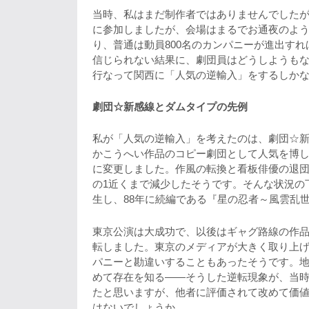
当時、私はまだ制作者ではありませんでした
に参加しましたが、会場はまるでお通夜のよ
り、普通は動員800名のカンパニーが進出す
信じられない結果に、劇団員はどうしようも
行なって関西に「人気の逆輸入」をするしか
劇団☆新感線とダムタイプの先例
私が「人気の逆輸入」を考えたのは、劇団☆新
かこうへい作品のコピー劇団として人気を博し
に変更しました。作風の転換と看板俳優の退団
の1近くまで減少したそうです。そんな状況の
生し、88年に続編である『星の忍者～風雲乱
東京公演は大成功で、以後はギャグ路線の作品
転しました。東京のメディアが大きく取り上
パニーと勘違いすることもあったそうです。
めて存在を知る――そうした逆転現象が、当
たと思いますが、他者に評価されて改めて価
はないでしょうか。