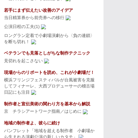
若手にまず伝えたい改善のアイデア
当日精算券から前売券への移行
公演日程の工夫(1)
ロングラン定着で小劇場演劇から〈負の連鎖〉
を断ち切れ！
ベテランでも見落としがちな制作テクニック
見切れを起こさない
現場からのリポートを読め、これが小劇場だ！
横浜フリンジフェスティバルが台風被害を克服
してフィナーレ、大西プロデューサーの稽古場
日記にも注目
制作者と宣伝美術の関わり方を基本から解説
京 チラシアートワーク指南／はじめに
地域の制作者よ、彼らに続け
パンフレット「地域を超える制作者 小劇場か
ら生まれる演劇公演の新しいカタチ」