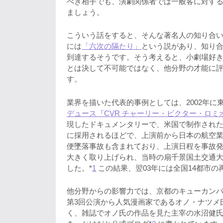
べき相手でも、演劇関係者では一般客に対す
ましょう。
こういう話をすると、そんな著名人の知り合
には
「六次の隔たり」
という説があり、知り合
到達するそうです。そう考えると、小劇場好
とは決して不可能ではなく、他分野の才能に
す。
業界を描いた代表的事例としては、2002年に
デュース『CVR チャーリー・ビクター・ロミ
現したドキュメンタリーで、米国で制作され
に採用されるほどで、上演前から日本の航空業
便墜落事故も含まれており、上演日程を事故
大きく取り上げられ、当時の扇千景国土交通
した。*
1
この結果、翌03年には全国14都市
他分野からの影響力では、京都のキューカン
第3回公演から人気漫画家であるオノ・ナツメ
く、雑誌でオノ氏の作品を見た主宰の水沼健