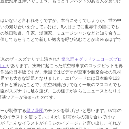
る宣伝効果は薄いでしょう。もっとインパクトのある人を見つけ
いはいないと言われそうですが、本当にそうでしょうか。世の中
いの知り合いを介していけば、6人目までに世界中の誰にでも
きの映画監督、作家、漫画家、ミュージシャンなどと知り合うこ
評価してもらうことで新しい観客を呼び込むことが出来るはずで
東京のザ・スズナリで上演された
燐光群＋グッドフェローズプロ
オ』
があります。実際に起こった航空機事故のコックピットを再
た作品の日本版ですが、米国ではビデオが空軍や航空会社の教材
界でも大きな話題となりました。エピソードには日本航空123
発生日と重ねたことで、航空雑誌だけでなく一般のマスコミでも
大臣がスズナリに足を運び、この様子がさらにニュースとなりま
の再演ツアーが決まったのです。
バーが制作する
壁ノ花団
のチラシを挙げたいと思います。07年の
氏のイラストを使っていますが、以前からの知り合いではな
氏が「こんなイラストがチラシのイメージ」と言い出し、それが