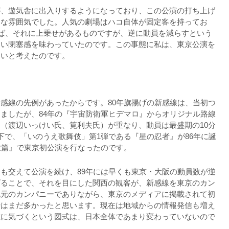
が、遊気舎に出入りするようになっており、この公演の打ち上げ
うな雰囲気でした。人気の劇場はハコ自体が固定客を持ってお
れば、それに上乗せがあるものですが、逆に動員を減らすという
ない閉塞感を味わっていたのです。この事態に私は、東京公演を
ないと考えたのです。
感線の先例があったからです。80年旗揚げの新感線は、当初つ
ましたが、84年の『宇宙防衛軍ヒデマロ』からオリジナル路線
（渡辺いっけい氏、筧利夫氏）が重なり、動員は最盛期の10分
下で、「いのうえ歌舞伎」第1弾である『星の忍者』が86年に誕
世篇』で東京初公演を行なったのです。
も交えて公演を続け、89年には早くも東京・大阪の動員数が逆
げることで、それを目にした関西の観客が、新感線を東京のカン
地元のカンパニーでありながら、東京のメディアに掲載されて初
時はまだ多かったと思います。現在は地域からの情報発信も増え
値に気づくという図式は、日本全体であまり変わっていないので