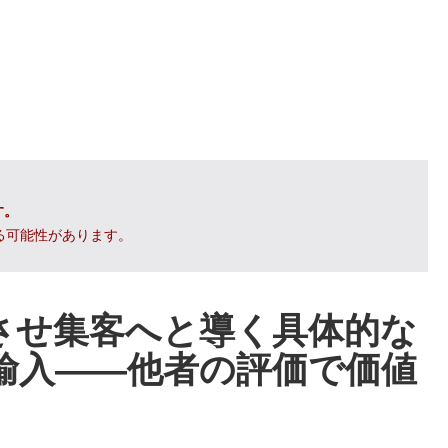
す。
る可能性があります。
させ集客へと導く具体的な
逆輸入――他者の評価で価値
ジ