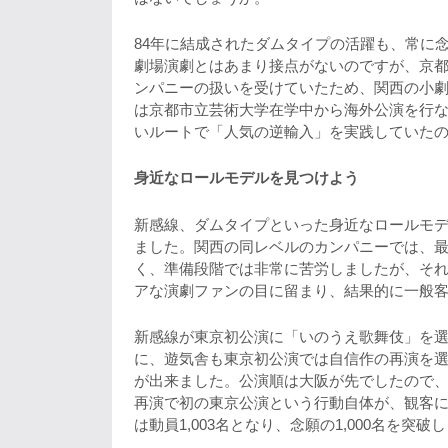
84年に結成されたダムタイプの活躍も、常に
劇場演劇とはあまり接点がないのですが、京
ンパニーの扱いを受けていたため、関西の小
は京都市立芸術大学在学中から海外公演を行
いルートで「人気の逆輸入」を実践していた
身近なロールモデルを見つけよう
新感線、ダムタイプといった身近なロールモデ
ました。関西の同レベルのカンパニーでは、
く、準備段階では非常に苦労しましたが、そ
アな演劇ファンの目に留まり、結果的に一般客
新感線が東京初公演に「いのうえ歌舞伎」を
に、遊気舎も東京初公演では自信作の再演を
が出来ました。公演順は大阪が先でしたので
再演で初の東京公演という行動自体が、観客
は動員1,003名となり、念願の1,000名を突破