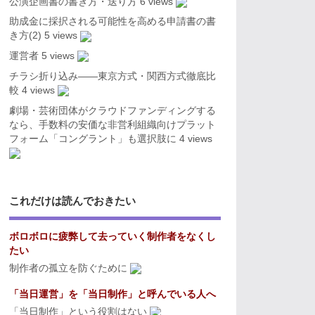
公演企画書の書き方・送り方
6 views
助成金に採択される可能性を高める申請書の書
き方(2)
5 views
運営者
5 views
チラシ折り込み――東京方式・関西方式徹底比
較
4 views
劇場・芸術団体がクラウドファンディングする
なら、手数料の安価な非営利組織向けプラット
フォーム「コングラント」も選択肢に
4 views
これだけは読んでおきたい
ボロボロに疲弊して去っていく制作者をなくし
たい
制作者の孤立を防ぐために
「当日運営」を「当日制作」と呼んでいる人へ
「当日制作」という役割はない