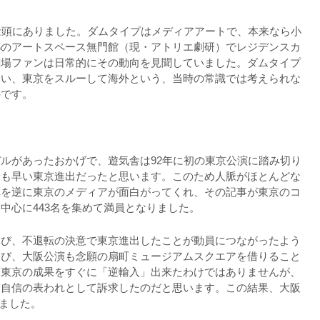
念頭にありました。ダムタイプはメディアアートで、本来なら小
都のアートスペース無門館（現・アトリエ劇研）でレジデンスカ
劇場ファンは日常的にその動向を見聞していました。ダムタイプ
ない、東京をスルーして海外という、当時の常識では考えられな
のです。
ルがあったおかげで、遊気舎は92年に初の東京公演に踏み切り
最も早い東京進出だったと思います。このため人脈がほとんどな
れを逆に東京のメディアが面白がってくれ、その記事が東京のコ
中心に443名を集めて満員となりました。
選び、不退転の決意で東京進出したことが動員につながったよう
選び、大阪公演も念願の扇町ミュージアムスクエアを借りること
、東京の成果をすぐに「逆輸入」出来たわけではありませんが、
に自信の表われとして訴求したのだと思います。この結果、大阪
しました。