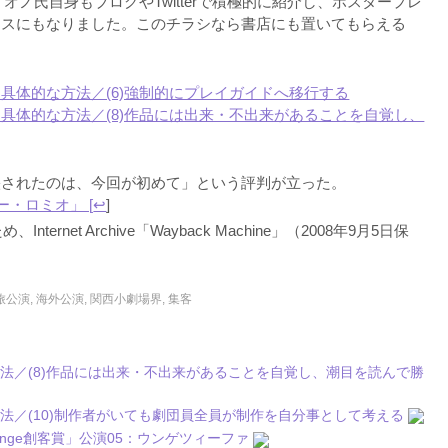
オノ氏自身もブログやTwitterで積極的に紹介し、ポスタープレ
ースにもなりました。このチラシなら書店にも置いてもらえる
具体的な方法／(6)強制的にプレイガイドへ移行する
具体的な方法／(8)作品には出来・不出来があることを自覚し、
映されたのは、今回が初めて」という評判が立った。
ター・ロミオ」 [
↩
]
nternet Archive「Wayback Machine」（2008年9月5日保
旅公演
,
海外公演
,
関西小劇場界
,
集客
法／(8)作品には出来・不出来があることを自覚し、潮目を読んで勝
法／(10)制作者がいても劇団員全員が制作を自分事として考える
ringe創客賞」公演05：ウンゲツィーファ