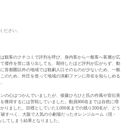
ください。
来は観客のクチコミで評判を呼び、身内客から一般客へ客層が広
して傑作を世に送り出しても、期待したほど評判が広がらず、動
特に首都圏以外の地域では観劇人口そのものが少ないため、一般
。このため、外圧を使って地域の演劇ファンに存在を知らしめる
す。
ァンの心はつかんでいましたが、後藤ひろひと氏の作風や宣伝美
を獲得するには苦戦していました。動員800名までは自然に増
りました。目標としていた1,000名までの残り200名が、どう
を打破すべく、大阪で人気の小劇場だったオレンジルーム（現・
に減らしてしまう結果となりました。