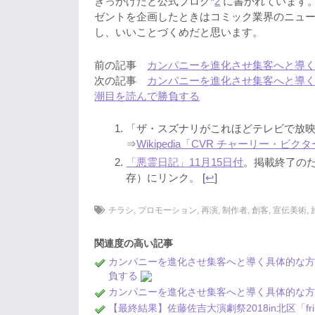
きっかけだと公式ブログ*
2
に書かれています。
ゼントを企画したときはコミック業界のニュ
し、いいことづくめだと思います。
前の記事
カンパニーを進化させ集客へと導く
次の記事
カンパニーを進化させ集客へと導く
潮目を読んで勝負する
「ザ・スズナリがこれほどテレビで放
⇒
Wikipedia「CVR チャーリー・ビク
「悪霊日記」11月15日付
。掲載終了のため、I
存）にリンク。 [
↩
]
チラシ
,
プロモーション
,
再演
,
制作者
,
創客
,
宣伝美術
,
関連度の高い記事
カンパニーを進化させ集客へと導く具体的な方
負する
カンパニーを進化させ集客へと導く具体的な方
【最終結果】佐藤佐吉大演劇祭2018in北区「f