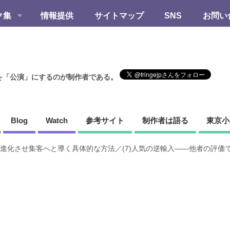
ク集
情報提供
サイトマップ
SNS
お問い
を「公演」にするのが制作者である。
Blog
Watch
参考サイト
制作者は語る
東京小
進化させ集客へと導く具体的な方法／(7)人気の逆輸入――他者の評価