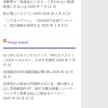
演劇界が「助成金ビジネス」と言われない助成
制度にするには
2026 年 7 月 11 日
私が選ぶベストワン2025
2026 年 1 月 13 日
『シアターアーツ』「2025AICT会員アンケー
ト」負の連鎖を危惧する
2026 年 1 月 8 日
fringe watch
ゆうめいのオリジナルグッズ「NFCタグ入りミ
ニCDキーホルダー」が示す可能性
2026 年 7 月
27 日
全国紙2025年演劇回顧記事URL
2025 年 12 月
31 日
従来型の上映会の可能性を広げる、穂の国とよ
はし芸術劇場PLAT「旅する舞台映像シリーズ～
つくり手と観客を結ぶ上映会＆トーク～」
2025 年 10 月 12 日