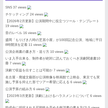
SNS
37 views
チケッティング
24 views
【2026年2月更新】公演期間中に役立つツール・テンプレート
19 views
音のレベル
16 views
盛岡「もりげき八時の芝居小屋」が100回記念公演、地域に平日
8時開演を定着
11 views
公演企画書の書き方・送り方
10 views
いま入手出来る、制作者が絶対に読んでおくべき演劇関連書10
冊
7 views
演劇で収益を出すことは可能か
7 views
名古屋・廃墟文藝部が公演映像を映画館で上映会、東京でも実
施し予算を抑えた形でツアー希望に応える
6 views
公演予算の組み方
6 views
【2023年3月更新】演劇におけるハラスメントについて
6 views
助成金に採択される可能性を高める申請書の書き方(2)
5 views