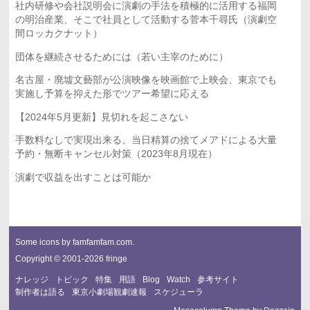
社内研修や会社説明会に演劇の手法を積極的に活用する福岡
の明治産業、そこで社員として活動する菅本千尋氏（演劇空
間ロッカクナット）
団体を継続させるためには（若い主宰のために）
名古屋・廃墟文藝部が公演映像を映画館で上映会、東京でも
実施し予算を抑えた形でツアー希望に応える
【2024年5月更新】見切れを起こさない
手数料なしで実現出来る、当日精算の捨てメアドによる大量
予約・無断キャンセル対策（2023年8月現在）
演劇で収益を出すことは可能か
Some icons by
famfamfam.com
.
Copyright © 2001-2026 fringe
ナレッジ
トピック
特集
用語
Blog
Watch
参考サイト
制作者は語る
東京小劇場観劇速報
スケジューラ