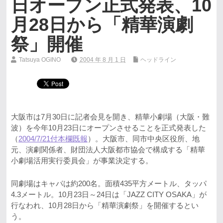
日オープン正式発表、10
月28日から「精華演劇
祭」開催
Tatsuya OGINO
2004 年 8 月 1 日
ヘッドライン
大阪市は7月30日に記者会見を開き、精華小劇場（大阪・難
波）を今年10月23日にオープンさせることを正式発表した
（
2004/7/21付本欄既報
）。大阪市、同市中央区役所、地
元、演劇関係者、財団法人大阪都市協会で構成する「精華
小劇場活用実行委員会」が事業決定する。
同劇場はキャパは約200名。面積435平方メートル、タッパ
4.3メートル。10月23日～24日は「JAZZ CITY OSAKA」が
行なわれ、10月28日から「精華演劇祭」を開催するとい
う。