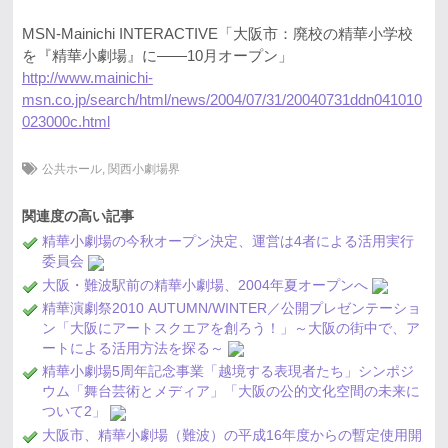
MSN-Mainichi INTERACTIVE「大阪市：廃校の精華小学校
を『精華小劇場』に――10月オープン」
http://www.mainichi-
msn.co.jp/search/html/news/2004/07/31/20040731ddn041010
023000c.html
公共ホール
,
関西小劇場界
関連度の高い記事
精華小劇場の今秋オープン決定、運営は4者による活用実行
委員会
大阪・難波駅前の精華小劇場、2004年夏オープンへ
精華演劇祭2010 AUTUMN/WINTER／公開プレゼンテーショ
ン「大阪にアートスクエアを創ろう！」～大阪の街中で、ア
ートによる活用方法を探る～
精華小劇場5周年記念事業「越境する表現者たち」シンポジ
ウム「舞台芸術とメディア」「大阪の公的文化空間の未来に
ついて2」
大阪市、精華小劇場（難波）の平成16年度からの暫定使用開