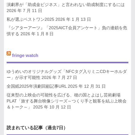
演劇界が「助成金ビジネス」と言われない助成制度にするには
2026 年 7 月 11 日
私が選ぶベストワン2025
2026 年 1 月 13 日
『シアターアーツ』「2025AICT会員アンケート」負の連鎖を危
惧する
2026 年 1 月 8 日
fringe watch
ゆうめいのオリジナルグッズ「NFCタグ入りミニCDキーホルダ
ー」が示す可能性
2026 年 7 月 27 日
全国紙2025年演劇回顧記事URL
2025 年 12 月 31 日
従来型の上映会の可能性を広げる、穂の国とよはし芸術劇場
PLAT「旅する舞台映像シリーズ～つくり手と観客を結ぶ上映会
＆トーク～」
2025 年 10 月 12 日
読まれている記事（過去7日）