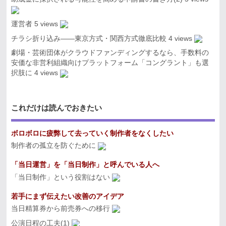
運営者
5 views
チラシ折り込み――東京方式・関西方式徹底比較
4 views
劇場・芸術団体がクラウドファンディングするなら、手数料の
安価な非営利組織向けプラットフォーム「コングラント」も選
択肢に
4 views
これだけは読んでおきたい
ボロボロに疲弊して去っていく制作者をなくしたい
制作者の孤立を防ぐために
「当日運営」を「当日制作」と呼んでいる人へ
「当日制作」という役割はない
若手にまず伝えたい改善のアイデア
当日精算券から前売券への移行
公演日程の工夫(1)