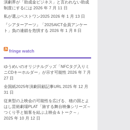
演劇界が「助成金ビジネス」と言われない助成
制度にするには
2026 年 7 月 11 日
私が選ぶベストワン2025
2026 年 1 月 13 日
『シアターアーツ』「2025AICT会員アンケー
ト」負の連鎖を危惧する
2026 年 1 月 8 日
fringe watch
ゆうめいのオリジナルグッズ「NFCタグ入りミ
ニCDキーホルダー」が示す可能性
2026 年 7 月
27 日
全国紙2025年演劇回顧記事URL
2025 年 12 月
31 日
従来型の上映会の可能性を広げる、穂の国とよ
はし芸術劇場PLAT「旅する舞台映像シリーズ～
つくり手と観客を結ぶ上映会＆トーク～」
2025 年 10 月 12 日