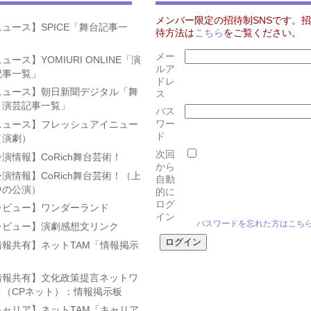
メンバー限定の招待制SNSです。招
ュース】SPICE「舞台記事一
待方法は
こちら
をご覧ください。
」
メー
ュース】YOMIURI ONLINE「演
ルア
記事一覧」
ドレ
ニュース】朝日新聞デジタル「舞
ス
・演芸記事一覧」
パス
ワー
ニュース】フレッシュアイニュー
ド
（演劇）
次回
演情報】CoRich舞台芸術！
から
演情報】CoRich舞台芸術！（上
自動
中の公演）
的に
ログ
レビュー】ワンダーランド
イン
パスワードを忘れた方はこち
レビュー】演劇感想文リンク
情報共有】ネットTAM「情報掲示
」
情報共有】文化政策提言ネットワ
ク（CPネット）：情報掲示板
キャリア】ネットTAM「キャリア