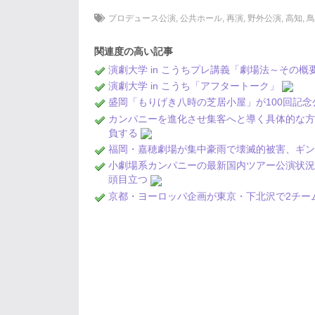
プロデュース公演
,
公共ホール
,
再演
,
野外公演
,
高知
,
関連度の高い記事
演劇大学 in こうちプレ講義「劇場法～その
演劇大学 in こうち「アフタートーク」
盛岡「もりげき八時の芝居小屋」が100回記
カンパニーを進化させ集客へと導く具体的な方
負する
福岡・嘉穂劇場が集中豪雨で壊滅的被害、ギン
小劇場系カンパニーの最新国内ツアー公演状況分
頭目立つ
京都・ヨーロッパ企画が東京・下北沢で2チー