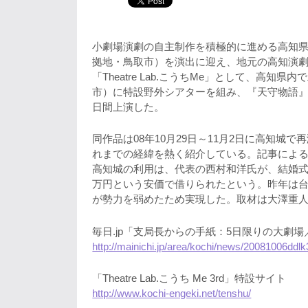
小劇場演劇の自主制作を積極的に進める高知県
拠地・鳥取市）を演出に迎え、地元の高知演劇
「Theatre Lab.こうちMe」として、高
市）に特設野外シアターを組み、『天守物語』
日間上演した。
同作品は08年10月29日～11月2日に高知城
れまでの経緯を熱く紹介している。記事による
高知城の利用は、代表の西村和洋氏が、結婚式
万円という安価で借りられたという。昨年は台
が勢力を弱めたため実現した。取材は大澤重人
毎日.jp「支局長からの手紙：5日限りの大劇場
http://mainichi.jp/area/kochi/news/20081006dd
「Theatre Lab.こうち Me 3rd」特設サイト
http://www.kochi-engeki.net/tenshu/