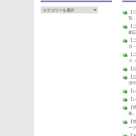
【ニ
覧
【ニ
劇
【
台
【
ス
【公
【公
演
【
【
【
板
【
ー
【