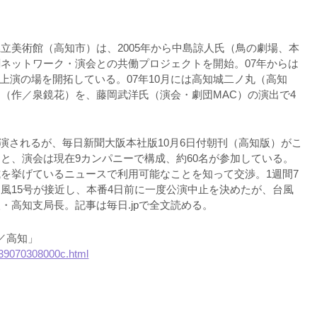
立美術館（高知市）は、2005年から中島諒人氏（鳥の劇場、本
ネットワーク・演会との共働プロジェクトを開始。07年からは
知県内で上演の場を開拓している。07年10月には高知城二ノ丸（高知
（作／泉鏡花）を、藤岡武洋氏（演会・劇団MAC）の演出で4
で再演されるが、毎日新聞大阪本社版10月6日付朝刊（高知版）がこ
と、演会は現在9カンパニーで構成、約60名が参加している。
を挙げているニュースで利用可能なことを知って交渉。1週間7
風15号が接近し、本番4日前に一度公演中止を決めたが、台風
・高知支局長。記事は毎日.jpで全文読める。
／高知」
lk39070308000c.html