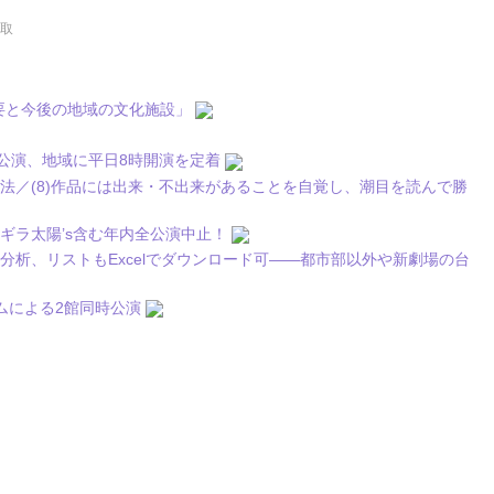
鳥取
概要と今後の地域の文化施設」
念公演、地域に平日8時開演を定着
法／(8)作品には出来・不出来があることを自覚し、潮目を読んで勝
ギラ太陽’s含む年内全公演中止！
析、リストもExcelでダウンロード可――都市部以外や新劇場の台
ムによる2館同時公演