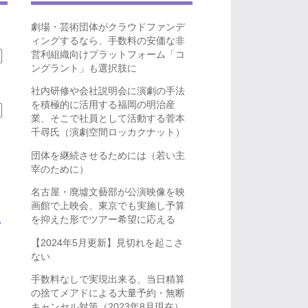
劇場・芸術団体がクラウドファンデ
ィングするなら、手数料の安価な非
営利組織向けプラットフォーム「コ
ングラント」も選択肢に
社内研修や会社説明会に演劇の手法
を積極的に活用する福岡の明治産
業、そこで社員として活動する菅本
千尋氏（演劇空間ロッカクナット）
団体を継続させるためには（若い主
宰のために）
名古屋・廃墟文藝部が公演映像を映
画館で上映会、東京でも実施し予算
を抑えた形でツアー希望に応える
ら
【2024年5月更新】見切れを起こさ
ない
手数料なしで実現出来る、当日精算
の捨てメアドによる大量予約・無断
キャンセル対策（2023年8月現在）