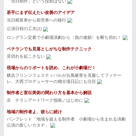
「当日制作」という役割はない
若手にまず伝えたい改善のアイデア
当日精算券から前売券への移行
公演日程の工夫(1)
ロングラン定着で小劇場演劇から〈負の連鎖〉を断ち切れ！
ベテランでも見落としがちな制作テクニック
見切れを起こさない
現場からのリポートを読め、これが小劇場だ！
横浜フリンジフェスティバルが台風被害を克服してフィナー
レ、大西プロデューサーの稽古場日記にも注目
制作者と宣伝美術の関わり方を基本から解説
京 チラシアートワーク指南／はじめに
地域の制作者よ、彼らに続け
パンフレット「地域を超える制作者 小劇場から生まれる演劇
公演の新しいカタチ」