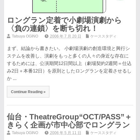
ロングラン定着で小劇場演劇から
〈負の連鎖〉を断ち切れ！
Tatsuya OGINO
2006 年 7 月 20 日
ケーススタディ
まず、結論から書きたい。 小劇場演劇の創造環境と興行シ
ステムを改善し、演劇をもっと多くの人々の身近な存在に
するためには、公演期間12日間以上（劇場契約2週間＝仕込
み2日＋本番12日）を原則としたロングランを定着させるし
か ...
Continue Reading »
仙台・TheatreGroup“OCT/PASS”＋
きらく企画が市中心部でロングラン
Tatsuya OGINO
2006 年 5 月 11 日
ケーススタディ