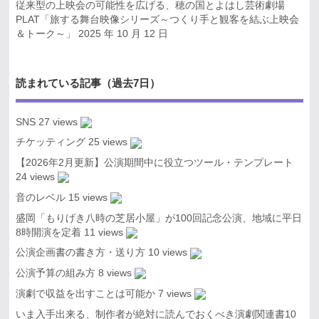
従来型の上映会の可能性を広げる、穂の国とよはし芸術劇場
PLAT「旅する舞台映像シリーズ～つくり手と観客を結ぶ上映会
＆トーク～」
2025 年 10 月 12 日
読まれている記事（過去7日）
SNS
27 views
チケッティング
25 views
【2026年2月更新】公演期間中に役立つツール・テンプレート
24 views
音のレベル
15 views
盛岡「もりげき八時の芝居小屋」が100回記念公演、地域に平日
8時開演を定着
11 views
公演企画書の書き方・送り方
10 views
公演予算の組み方
8 views
演劇で収益を出すことは可能か
7 views
いま入手出来る、制作者が絶対に読んでおくべき演劇関連書10