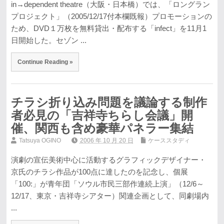
in→dependent theatre（大阪・日本橋）では、「ロングラン
プロジェクト」（2005/12/17付本欄既報）プロモーションの
ため、DVD１万枚を無料貸出・配布する「infect」を11月1
日開始した。セゾン ...
Continue Reading »
チラシ折り込み問題を議論する制作
者必見の「吉祥寺ちらし会議」開
催、関西も含め豪華パネラー集結
Tatsuya OGINO
2006 年 10 月 20 日
ケーススタディ
演劇の宣伝美術中心に活動するグラフィックデザイナー・
京氏のチラシ作品が100点に達したのを記念し、個展
「100:」が青年団「ソウル市民三部作連続上演」（12/6～
12/17、東京・吉祥寺シアター）関連企画として、同劇場内
...