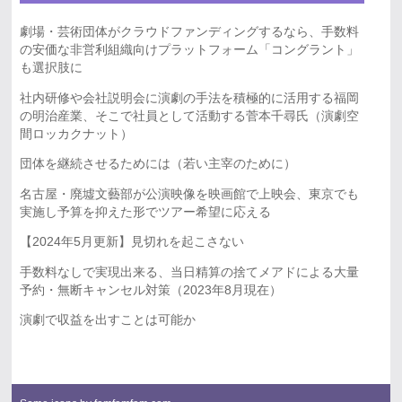
劇場・芸術団体がクラウドファンディングするなら、手数料
の安価な非営利組織向けプラットフォーム「コングラント」
も選択肢に
社内研修や会社説明会に演劇の手法を積極的に活用する福岡
の明治産業、そこで社員として活動する菅本千尋氏（演劇空
間ロッカクナット）
団体を継続させるためには（若い主宰のために）
名古屋・廃墟文藝部が公演映像を映画館で上映会、東京でも
実施し予算を抑えた形でツアー希望に応える
【2024年5月更新】見切れを起こさない
手数料なしで実現出来る、当日精算の捨てメアドによる大量
予約・無断キャンセル対策（2023年8月現在）
演劇で収益を出すことは可能か