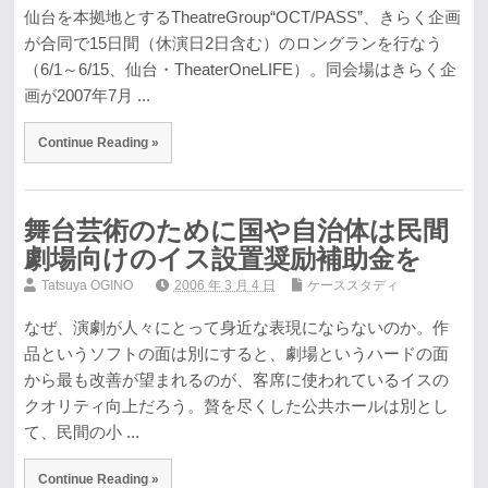
仙台を本拠地とするTheatreGroup“OCT/PASS”、きらく企画
が合同で15日間（休演日2日含む）のロングランを行なう
（6/1～6/15、仙台・TheaterOneLIFE）。同会場はきらく企
画が2007年7月 ...
Continue Reading »
舞台芸術のために国や自治体は民間
劇場向けのイス設置奨励補助金を
Tatsuya OGINO
2006 年 3 月 4 日
ケーススタディ
なぜ、演劇が人々にとって身近な表現にならないのか。作
品というソフトの面は別にすると、劇場というハードの面
から最も改善が望まれるのが、客席に使われているイスの
クオリティ向上だろう。贅を尽くした公共ホールは別とし
て、民間の小 ...
Continue Reading »