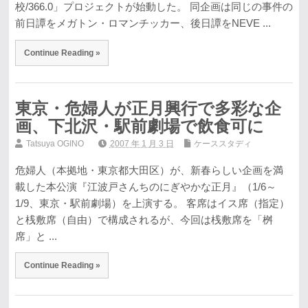
校/366.0」プロジェクトが始動した。 同企画は同じの事件の
前日譚をメガトン・ロマンチッカー、後日譚をNEVE ...
Continue Reading »
東京・危婦人が正月興行で多彩な企
画、下北沢・駅前劇場で飲食可に
Tatsuya OGINO
2007 年 1 月 3 日
ケーススタディ
危婦人（本拠地・東京都大田区）が、新春らしい企画を満
載した本公演『江波戸さんちのにぎやかな正月』（1/6～
1/9、東京・駅前劇場）を上演する。 客席はイス席（指定）
と桟敷席（自由）で構成されるが、今回は桟敷席を「桝
席」と ...
Continue Reading »