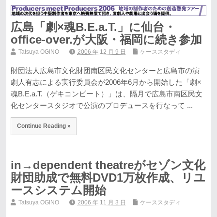
広島「劇×魂B.E.a.T.」に仙台・
office-over.が大阪・福岡に続き参加
Tatsuya OGINO
2006 年 12 月 9 日
ケーススタディ
財団法人広島市文化財団南区民文化センターと広島市の演
劇人有志による実行委員会が2006年6月から開始した「劇×
魂B.E.a.T.（ゲキコンビート）」は、隔月で広島市南区民文
化センタースタジオで公演のプロデュースを行なって ...
Continue Reading »
in→dependent theatreがセゾン文化
財団助成で無料DVD1万枚作成、リユ
ースシステム開始
Tatsuya OGINO
2006 年 11 月 3 日
ケーススタディ