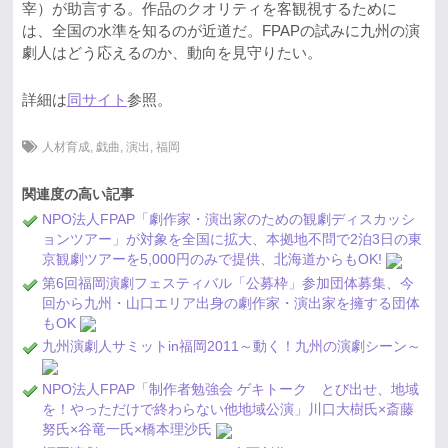
宰）が助言する。作品のクオリティを客観視するために
は、全国の水準を知るのが近道だ。FPAPの試みに九州の演
劇人はどう応えるのか、動向を見守りたい。
詳細は
同サイト
参照。
人材育成
,
戯曲
,
演出
,
福岡
関連度の高い記事
NPO法人FPAP「劇作家・演出家のための観劇ディスカッシ
ョンツアー」が対象を全国に拡大、本拠地不問で2泊3日の東
京観劇ツアーを5,000円のみで提供、北海道からもOK!
第6回福岡演劇フェスティバル「公募枠」参加団体募集、今
回から九州・山口エリア出身の劇作家・演出家を擁する団体
もOK
九州演劇人サミットin福岡2011～動く！九州の演劇シーン～
NPO法人FPAP「制作者勉強会 ゲキトーク とび出せ、地域
を！やっただけで終わらない他地域公演」川口大樹氏×斎藤
努氏×谷竜一氏×橋本理沙氏