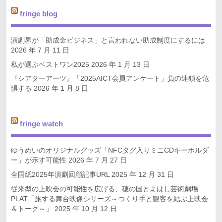
fringe blog
演劇界が「助成金ビジネス」と言われない助成制度にするには
2026 年 7 月 11 日
私が選ぶベストワン2025
2026 年 1 月 13 日
『シアターアーツ』「2025AICT会員アンケート」負の連鎖を危
惧する
2026 年 1 月 8 日
fringe watch
ゆうめいのオリジナルグッズ「NFCタグ入りミニCDキーホルダ
ー」が示す可能性
2026 年 7 月 27 日
全国紙2025年演劇回顧記事URL
2025 年 12 月 31 日
従来型の上映会の可能性を広げる、穂の国とよはし芸術劇場
PLAT「旅する舞台映像シリーズ～つくり手と観客を結ぶ上映会
＆トーク～」
2025 年 10 月 12 日