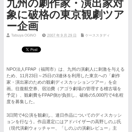
九州の劇作家・演出家対
象に破格の東京観劇ツア
ー企画
Tatsuya OGINO
2007 年 9 月 29 日
ケーススタディ
NPO法人FPAP（福岡市）は、九州の演劇人に刺激を与える
ため、11月23日～25日の3連休を利用した東京への「劇作
家・演出家のための観劇ディスカッションツアー」を企
画。往復航空券、宿泊費（アゴラ劇場の管理する稽古場を
予定）、観劇費をFPAP側が負担し、破格の5,000円で4名程
度を募集した。
3日間で4公演を観劇し、連日作品についてのディスカッシ
ョンを行なう。作品選定にはアドバイザーの高野しのぶ氏
（現代演劇ウォッチャー、「しのぶの演劇レビュー」主