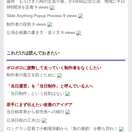
盛岡「もりげき八時の芝居小屋」が100回記念公演、地域に平日
8時開演を定着
9 views
Slide Anything Popup Preview
9 views
制作者の役割
8 views
公演企画書の書き方・送り方
8 views
これだけは読んでおきたい
ボロボロに疲弊して去っていく制作者をなくしたい
制作者の孤立を防ぐために
「当日運営」を「当日制作」と呼んでいる人へ
「当日制作」という役割はない
若手にまず伝えたい改善のアイデア
当日精算券から前売券への移行
公演日程の工夫(1)
ロングラン定着で小劇場演劇から〈負の連鎖〉を断ち切れ！