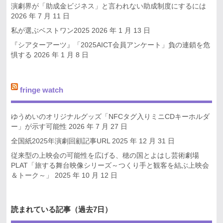
演劇界が「助成金ビジネス」と言われない助成制度にするには
2026 年 7 月 11 日
私が選ぶベストワン2025
2026 年 1 月 13 日
『シアターアーツ』「2025AICT会員アンケート」負の連鎖を危
惧する
2026 年 1 月 8 日
fringe watch
ゆうめいのオリジナルグッズ「NFCタグ入りミニCDキーホルダ
ー」が示す可能性
2026 年 7 月 27 日
全国紙2025年演劇回顧記事URL
2025 年 12 月 31 日
従来型の上映会の可能性を広げる、穂の国とよはし芸術劇場
PLAT「旅する舞台映像シリーズ～つくり手と観客を結ぶ上映会
＆トーク～」
2025 年 10 月 12 日
読まれている記事（過去7日）