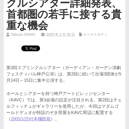
クルシアター詳細発表、
首都圏の若手に接する貴
重な機会
Tatsuya OGINO
2005 年 3 月 30 日
ケーススタディ
第3回スプリンクルシアター（ガーディアン・ガーデン演劇
フェスティバル神戸公演）は、第2回に続いて出場3団体が5
月14日～15日に集中公演する。
ホールとシアターを持つ神戸アートビレッジセンター
（KAVC）では、第3会場の設定が注目される。第2回はチェ
ルフィッチュがギャラリーを使用したが、今回はマダムゴ
ールドデュオが特設のぞき部屋をKAVC周辺に配置する
（
2005/1/25付本欄既報
）。