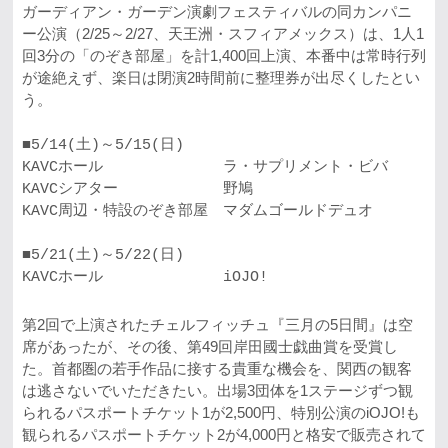
ガーディアン・ガーデン演劇フェスティバルの同カンパニ
ー公演（2/25～2/27、天王洲・スフィアメックス）は、1人1
回3分の「のぞき部屋」を計1,400回上演、本番中は常時行列
が途絶えず、楽日は閉演2時間前に整理券が出尽くしたとい
う。
■5/14(土)～5/15(日)

KAVCホール　　　　　　　　ラ・サプリメント・ビバ

KAVCシアター　　　　　　　野鳩

KAVC周辺・特設のぞき部屋　マダムゴールドデュオ

■5/21(土)～5/22(日)

第2回で上演されたチェルフィッチュ『三月の5日間』は空
席があったが、その後、第49回岸田國士戯曲賞を受賞し
た。首都圏の若手作品に接する貴重な機会を、関西の観客
は逃さないでいただきたい。出場3団体を1ステージずつ観
られるパスポートチケット1が2,500円、特別公演のiOJO!も
観られるパスポートチケット2が4,000円と格安で販売されて