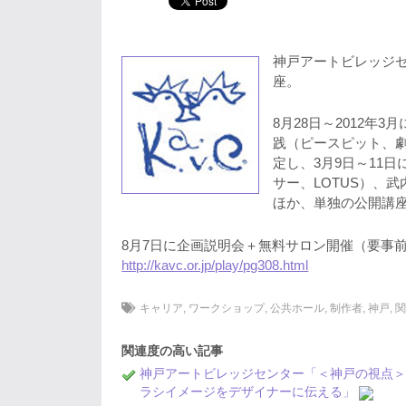
神戸アートビレッジ
座。
8月28日～2012
践（ピースピット、劇
定し、3月9日～11日
サー、LOTUS）、武
ほか、単独の公開講
8月7日に企画説明会＋無料サロン開催（要事
http://kavc.or.jp/play/pg308.html
キャリア
,
ワークショップ
,
公共ホール
,
制作者
,
神戸
,
関連度の高い記事
神戸アートビレッジセンター「＜神戸の視点
ラシイメージをデザイナーに伝える」