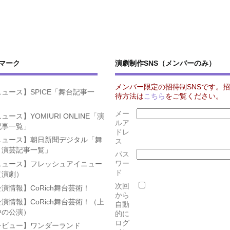
マーク
演劇制作SNS（メンバーのみ）
メンバー限定の招待制SNSです。招
ュース】SPICE「舞台記事一
待方法は
こちら
をご覧ください。
」
メー
ュース】YOMIURI ONLINE「演
ルア
記事一覧」
ドレ
ニュース】朝日新聞デジタル「舞
ス
・演芸記事一覧」
パス
ワー
ニュース】フレッシュアイニュー
ド
（演劇）
次回
演情報】CoRich舞台芸術！
から
演情報】CoRich舞台芸術！（上
自動
中の公演）
的に
ログ
レビュー】ワンダーランド