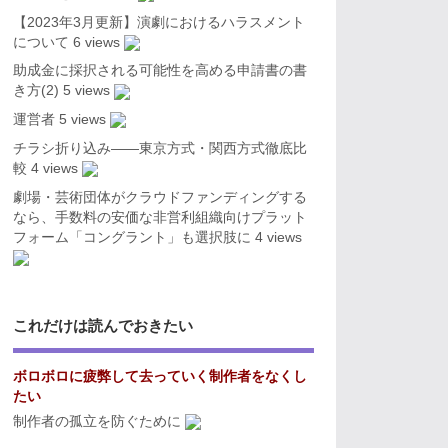
【2023年3月更新】演劇におけるハラスメント
について
6 views
助成金に採択される可能性を高める申請書の書
き方(2)
5 views
運営者
5 views
チラシ折り込み――東京方式・関西方式徹底比
較
4 views
劇場・芸術団体がクラウドファンディングする
なら、手数料の安価な非営利組織向けプラット
フォーム「コングラント」も選択肢に
4 views
これだけは読んでおきたい
ボロボロに疲弊して去っていく制作者をなくし
たい
制作者の孤立を防ぐために