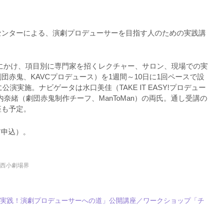
センターによる、演劇プロデューサーを目指す人のための実践講
年3月にかけ、項目別に専門家を招くレクチャー、サロン、現場での実
団赤鬼、KAVCプロデュース）を1週間～10日に1回ペースで設
に公演実施。ナビゲータは水口美佳（TAKE IT EASY!プロデュー
内奈緒（劇団赤鬼制作チーフ、ManToMan）の両氏。通し受講の
座も予定。
前申込）。
関西小劇場界
＞実践！演劇プロデューサーへの道」公開講座／ワークショップ「チ