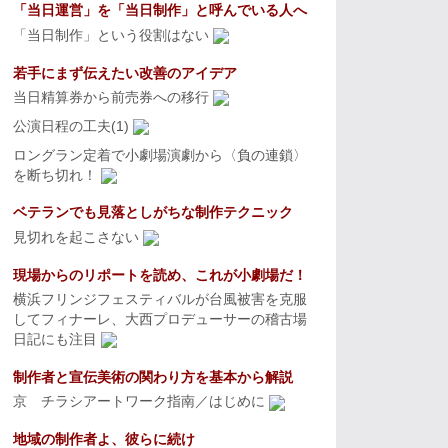
「当日運営」を「当日制作」と呼んでいる人へ
「当日制作」という役割はない
若手にまず伝えたい改善のアイデア
当日精算券から前売券への移行
公演日程の工夫(1)
ロングラン定着で小劇場演劇から〈負の連鎖〉
を断ち切れ！
ベテランでも見落としがちな制作テクニック
見切れを起こさない
現場からのリポートを読め、これが小劇場だ！
横浜フリンジフェスティバルが台風被害を克服
してフィナーレ、大西プロデューサーの稽古場
日記にも注目
制作者と宣伝美術の関わり方を基本から解説
京 チラシアートワーク指南／はじめに
地域の制作者よ、彼らに続け