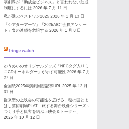
演劇界が「助成金ビジネス」と言われない助成
制度にするには
2026 年 7 月 11 日
私が選ぶベストワン2025
2026 年 1 月 13 日
『シアターアーツ』「2025AICT会員アンケー
ト」負の連鎖を危惧する
2026 年 1 月 8 日
fringe watch
ゆうめいのオリジナルグッズ「NFCタグ入りミ
ニCDキーホルダー」が示す可能性
2026 年 7 月
27 日
全国紙2025年演劇回顧記事URL
2025 年 12 月
31 日
従来型の上映会の可能性を広げる、穂の国とよ
はし芸術劇場PLAT「旅する舞台映像シリーズ～
つくり手と観客を結ぶ上映会＆トーク～」
2025 年 10 月 12 日