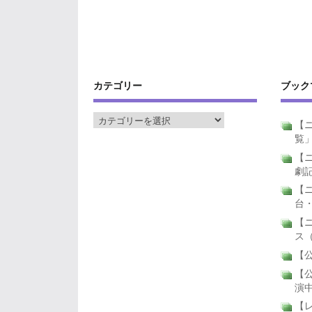
カテゴリー
ブック
【ニ
覧
【ニ
劇
【
台
【
ス
【公
【公
演
【