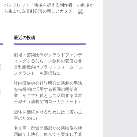
パンフレット「地域を超える制作者 小劇場か
ら生まれる演劇公演の新しいカタチ」
最近の投稿
劇場・芸術団体がクラウドファンデ
ィングするなら、手数料の安価な非
営利組織向けプラットフォーム「コ
ングラント」も選択肢に
社内研修や会社説明会に演劇の手法
を積極的に活用する福岡の明治産
業、そこで社員として活動する菅本
千尋氏（演劇空間ロッカクナット）
団体を継続させるためには（若い主
宰のために）
名古屋・廃墟文藝部が公演映像を映
画館で上映会、東京でも実施し予算