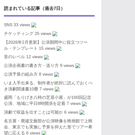
読まれている記事（過去7日）
SNS
33 views
チケッティング
25 views
【2026年2月更新】公演期間中に役立つツー
ル・テンプレート
15 views
音のレベル
12 views
公演企画書の書き方・送り方
9 views
公演予算の組み方
8 views
いま入手出来る、制作者が絶対に読んでおくべ
き演劇関連書10冊
7 views
盛岡「もりげき八時の芝居小屋」が100回記念
公演、地域に平日8時開演を定着
7 views
演劇で収益を出すことは可能か
6 views
名古屋・廃墟文藝部が公演映像を映画館で上映
会、東京でも実施し予算を抑えた形でツアー希
望に応える
6 views