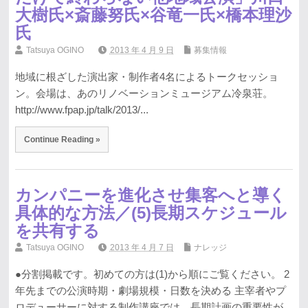
大樹氏×斎藤努氏×谷竜一氏×橋本理沙
氏
Tatsuya OGINO
2013 年 4 月 9 日
募集情報
地域に根ざした演出家・制作者4名によるトークセッショ
ン。会場は、あのリノベーションミュージアム冷泉荘。
http://www.fpap.jp/talk/2013/...
Continue Reading »
カンパニーを進化させ集客へと導く
具体的な方法／(5)長期スケジュール
を共有する
Tatsuya OGINO
2013 年 4 月 7 日
ナレッジ
●分割掲載です。初めての方は(1)から順にご覧ください。 2
年先までの公演時期・劇場規模・日数を決める 主宰者やプ
ロデューサーに対する制作講座では、長期計画の重要性が