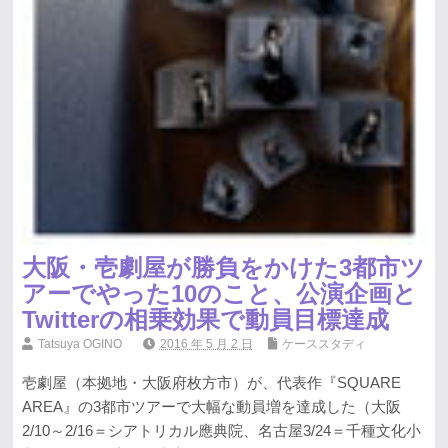
大阪・壱劇屋が勝負をかけた3都市ツ
アーでやった10のこと、公演企画と
Twitterの相乗効果で動員目標達成
Tatsuya OGINO
2016 年 5 月 2 日
ケーススタディ
壱劇屋（本拠地・大阪府枚方市）が、代表作『SQUARE
AREA』の3都市ツアーで大幅な動員増を達成した（大阪
2/10～2/16＝シアトリカル應典院、名古屋3/24＝千種文化小