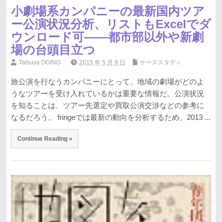
小劇場系カンパニーの最新国内ツア
ー公演状況分析、リストもExcelでダ
ウンロード可――都市部以外や新劇
場の台頭目立つ
Tatsuya OGINO
2015 年 5 月 9 日
ケーススタディ
旅公演を行なうカンパニーにとって、地域の劇場がどのよ
うなツアーを受け入れているかは重要な情報だ。公演状況
を知ることは、ツアー先選定や買取公演交渉などの参考に
なるだろう。 fringeでは最新の動向を分析するため、2013 ...
Continue Reading »