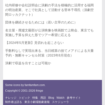
社内研修や会社説明会に演劇の手法を積極的に活用する福岡
の明治産業、そこで社員として活動する菅本千尋氏（演劇空
間ロッカクナット）
団体を継続させるためには（若い主宰のために）
名古屋・廃墟文藝部が公演映像を映画館で上映会、東京でも
実施し予算を抑えた形でツアー希望に応える
【2024年5月更新】見切れを起こさない
手数料なしで実現出来る、当日精算の捨てメアドによる大量
予約・無断キャンセル対策（2023年8月現在）
演劇で収益を出すことは可能か
Some icons by
famfamfam.com
.
Copyright © 2001-2026 fringe
ナレッジ
トピック
特集
用語
Blog
Watch
参考サイト
制作者は語る
東京小劇場観劇速報
スケジューラ