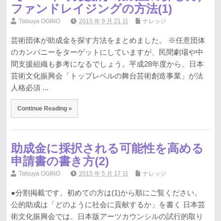
ファンドレイジングの方法(1)
Tatsuya OGINO
2015 年 9 月 21 日
ナレッジ
芸術団体が助成金を探す方法をまとめました。 ※任意団体
のカンパニーをターゲットにしていますが、民間劇場や中
間支援組織も参考になるでしょう。平成28年度から、日本
芸術文化振興会「トップレベルの舞台芸術創造事業」が法
人格必須 ...
Continue Reading »
助成金に採択される可能性を高める
申請書の書き方(2)
Tatsuya OGINO
2015 年 5 月 17 日
ナレッジ
●分割掲載です。初めての方は(1)から順にご覧ください。
公的助成は「どのように社会に貢献するか」を書く 日本芸
術文化振興会では、日本版アーツカウンシルの試行的取り