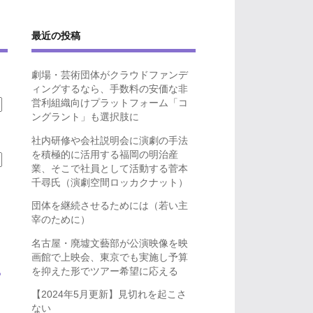
最近の投稿
劇場・芸術団体がクラウドファンデ
ィングするなら、手数料の安価な非
営利組織向けプラットフォーム「コ
ングラント」も選択肢に
社内研修や会社説明会に演劇の手法
を積極的に活用する福岡の明治産
業、そこで社員として活動する菅本
千尋氏（演劇空間ロッカクナット）
団体を継続させるためには（若い主
宰のために）
名古屋・廃墟文藝部が公演映像を映
画館で上映会、東京でも実施し予算
を抑えた形でツアー希望に応える
ら
【2024年5月更新】見切れを起こさ
ない