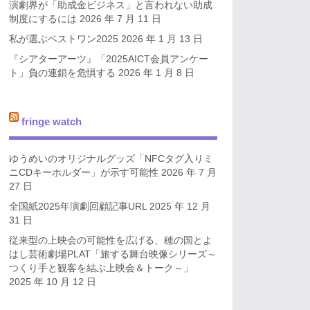
演劇界が「助成金ビジネス」と言われない助成
制度にするには
2026 年 7 月 11 日
私が選ぶベストワン2025
2026 年 1 月 13 日
『シアターアーツ』「2025AICT会員アンケー
ト」負の連鎖を危惧する
2026 年 1 月 8 日
fringe watch
ゆうめいのオリジナルグッズ「NFCタグ入りミ
ニCDキーホルダー」が示す可能性
2026 年 7 月
27 日
全国紙2025年演劇回顧記事URL
2025 年 12 月
31 日
従来型の上映会の可能性を広げる、穂の国とよ
はし芸術劇場PLAT「旅する舞台映像シリーズ～
つくり手と観客を結ぶ上映会＆トーク～」
2025 年 10 月 12 日