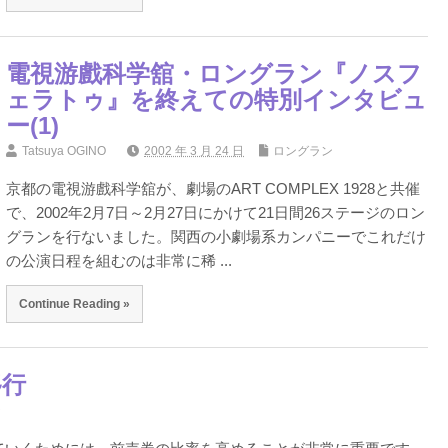
電視游戲科学舘・ロングラン『ノスフ
ェラトゥ』を終えての特別インタビュ
ー(1)
Tatsuya OGINO
2002 年 3 月 24 日
ロングラン
京都の電視游戲科学舘が、劇場のART COMPLEX 1928と共催
で、2002年2月7日～2月27日にかけて21日間26ステージのロン
グランを行ないました。関西の小劇場系カンパニーでこれだけ
の公演日程を組むのは非常に稀 ...
Continue Reading »
移行
ジ