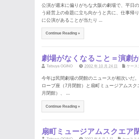
公演が週末に偏りがちな大阪の劇場で、平日
う経営上の命題に立ち向かうと共に、仕事帰
に公演があることが当たり ...
Continue Reading »
劇場がなくなること＝演劇
Tatsuya OGINO
2002 年 10 月 24 日
ケース
今年は民間劇場の閉館のニュースが相次いだ。
ローブ座（7月閉館）と扇町ミュージアムスクエア
月閉館）、 ...
Continue Reading »
扇町ミュージアムスクエア