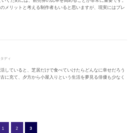
ていくためには、前売券の比率を高めることが非常に重要です。
大のメリットと考える制作者もいると思いますが、現実にはプレ
スタディ
生活していると、芝居だけで食べていけたらどんなに幸せだろう
稽古に充て、夕方から小屋入りという生活を夢見る俳優も少なく
1
2
3