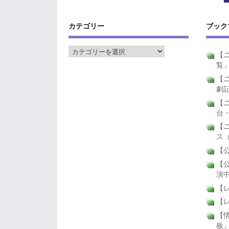
カテゴリー
ブック
【ニ
覧
【ニ
劇
【
台
【
ス
【公
【公
演
【
【
【
板