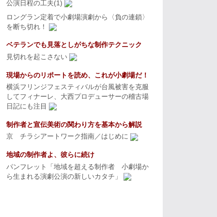
公演日程の工夫(1)
ロングラン定着で小劇場演劇から〈負の連鎖〉
を断ち切れ！
ベテランでも見落としがちな制作テクニック
見切れを起こさない
現場からのリポートを読め、これが小劇場だ！
横浜フリンジフェスティバルが台風被害を克服
してフィナーレ、大西プロデューサーの稽古場
日記にも注目
制作者と宣伝美術の関わり方を基本から解説
京 チラシアートワーク指南／はじめに
地域の制作者よ、彼らに続け
パンフレット「地域を超える制作者 小劇場か
ら生まれる演劇公演の新しいカタチ」