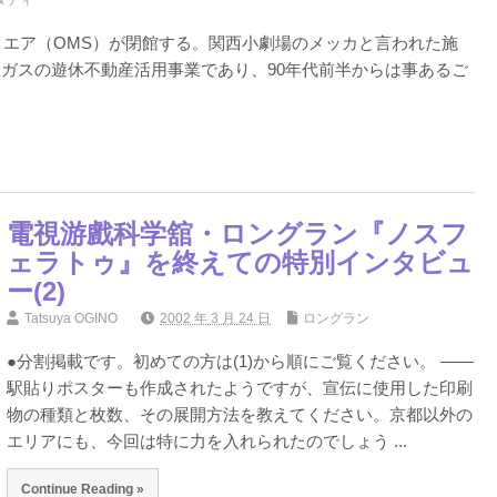
タディ
クエア（OMS）が閉館する。関西小劇場のメッカと言われた施
ガスの遊休不動産活用事業であり、90年代前半からは事あるご
電視游戲科学舘・ロングラン『ノスフ
ェラトゥ』を終えての特別インタビュ
ー(2)
Tatsuya OGINO
2002 年 3 月 24 日
ロングラン
●分割掲載です。初めての方は(1)から順にご覧ください。 ――
駅貼りポスターも作成されたようですが、宣伝に使用した印刷
物の種類と枚数、その展開方法を教えてください。京都以外の
エリアにも、今回は特に力を入れられたのでしょう ...
Continue Reading »