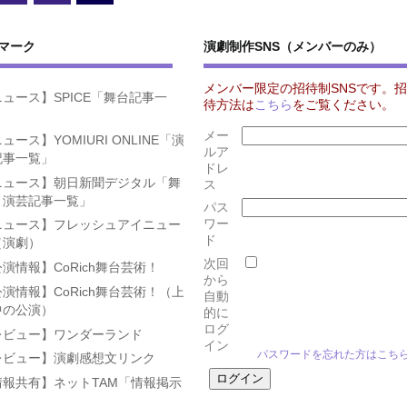
マーク
演劇制作SNS（メンバーのみ）
メンバー限定の招待制SNSです。招
ュース】SPICE「舞台記事一
待方法は
こちら
をご覧ください。
」
メー
ュース】YOMIURI ONLINE「演
ルア
記事一覧」
ドレ
ニュース】朝日新聞デジタル「舞
ス
・演芸記事一覧」
パス
ワー
ニュース】フレッシュアイニュー
ド
（演劇）
次回
演情報】CoRich舞台芸術！
から
演情報】CoRich舞台芸術！（上
自動
中の公演）
的に
ログ
レビュー】ワンダーランド
イン
パスワードを忘れた方はこち
レビュー】演劇感想文リンク
情報共有】ネットTAM「情報掲示
」