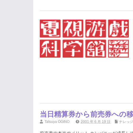
当日精算券から前売券への
Tatsuya OGINO
2001 年 6 月 19 日
ナレッ