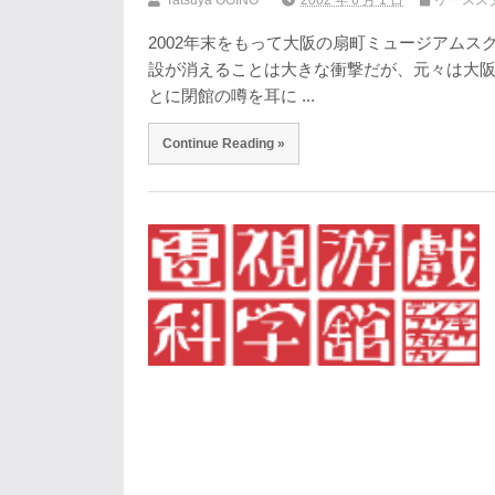
Tatsuya OGINO
2002 年 6 月 1 日
ケースス
2002年末をもって大阪の扇町ミュージアムス
設が消えることは大きな衝撃だが、元々は大阪
とに閉館の噂を耳に ...
Continue Reading »