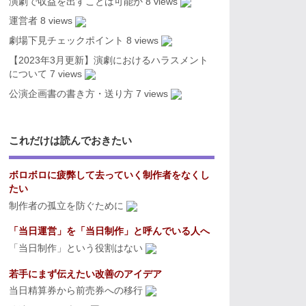
演劇で収益を出すことは可能か
8 views
運営者
8 views
劇場下見チェックポイント
8 views
【2023年3月更新】演劇におけるハラスメント
について
7 views
公演企画書の書き方・送り方
7 views
これだけは読んでおきたい
ボロボロに疲弊して去っていく制作者をなくし
たい
制作者の孤立を防ぐために
「当日運営」を「当日制作」と呼んでいる人へ
「当日制作」という役割はない
若手にまず伝えたい改善のアイデア
当日精算券から前売券への移行