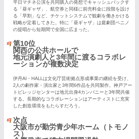
平日マチネ公演を共同購入の発想でキャッシュバックす
る「昼ギャザ」、航空券と同様に前売料金に段階を設け
る「早割」など、チケットシステムで観劇を働きかける
戦略が定着してきた。特に「昼ギャザ」は庭劇団ペニノ
の提唱から短期間で全国に広まった。
第10位
関西の公共ホールで
地元演劇人と3年間に渡るコラボレ
ーションが複数決定
伊丹AI・HALLは文化庁芸術拠点形成事業の継続を受け、
2人の劇作家・演出家と3年間6作品を共同製作。神戸アー
トビレッジセンターは地元出身4カンパニーと3年間共催
する。長期的なコラボレーションはアーティストに充実
した創造環境をもたらすだろう。
次点
大阪市が勤労青少年ホーム（トモノ
ス）