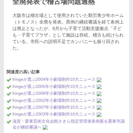
全廃発表で稽古場問題過熱
大阪市は稽古場として使用されていた勤労青少年ホーム
（トモノス）全廃を発表。異例の継続審議を経て条例上
は廃止となったが、6月から子育て活動支援拠点「子ど
も・子育てプラザ」として施設は存続、稽古も続けられ
ている。市民への説明不足でカンパニーも振り回され
た。
関連度の高い記事
fringeが選ぶ2004年小劇場制作10大ニュース
fringeが選ぶ2005年小劇場制作10大ニュース
fringeが選ぶ2008年小劇場制作10大ニュース
fringeが選ぶ2002年小劇場制作10大ニュース
fringeが選ぶ2007年小劇場制作10大ニュース
fringeが選ぶ2003年小劇場制作10大ニュース
滋賀・栗東芸術文化会館さきら指定管理者条例案を栗東市議
会が継続審議へ