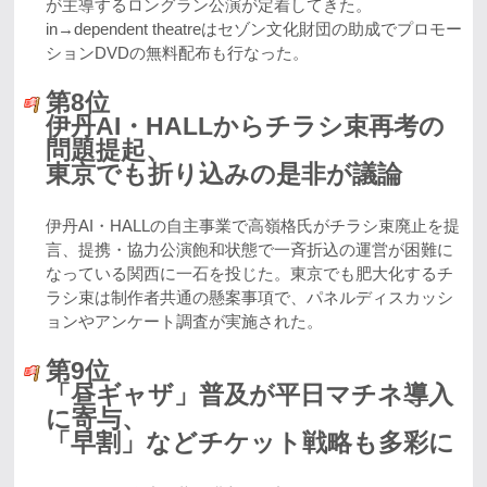
が主導するロングラン公演が定着してきた。
in→dependent theatreはセゾン文化財団の助成でプロモー
ションDVDの無料配布も行なった。
第8位
伊丹AI・HALLからチラシ束再考の
問題提起、
東京でも折り込みの是非が議論
伊丹AI・HALLの自主事業で高嶺格氏がチラシ束廃止を提
言、提携・協力公演飽和状態で一斉折込の運営が困難に
なっている関西に一石を投じた。東京でも肥大化するチ
ラシ束は制作者共通の懸案事項で、パネルディスカッシ
ョンやアンケート調査が実施された。
第9位
「昼ギャザ」普及が平日マチネ導入
に寄与、
「早割」などチケット戦略も多彩に