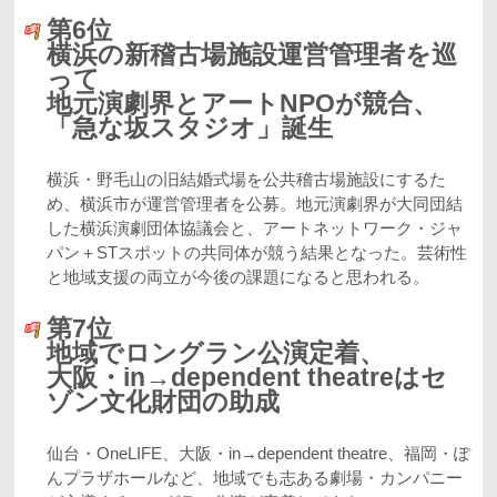
第6位
横浜の新稽古場施設運営管理者を巡
って
地元演劇界とアートNPOが競合、
「急な坂スタジオ」誕生
横浜・野毛山の旧結婚式場を公共稽古場施設にするた
め、横浜市が運営管理者を公募。地元演劇界が大同団結
した横浜演劇団体協議会と、アートネットワーク・ジャ
パン＋STスポットの共同体が競う結果となった。芸術性
と地域支援の両立が今後の課題になると思われる。
第7位
地域でロングラン公演定着、
大阪・in→dependent theatreはセ
ゾン文化財団の助成
仙台・OneLIFE、大阪・in→dependent theatre、福岡・ぽ
んプラザホールなど、地域でも志ある劇場・カンパニー