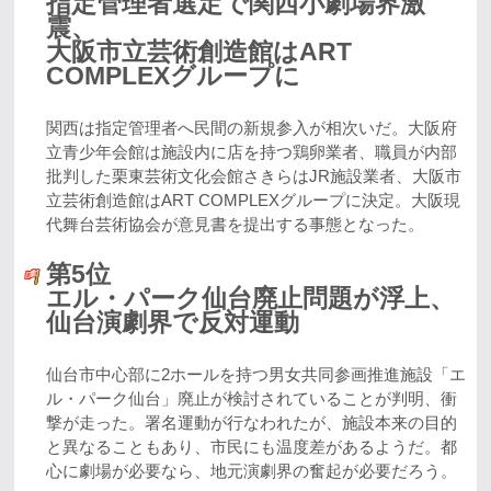
指定管理者選定で関西小劇場界激
震、
大阪市立芸術創造館はART
COMPLEXグループに
関西は指定管理者へ民間の新規参入が相次いだ。大阪府
立青少年会館は施設内に店を持つ鶏卵業者、職員が内部
批判した栗東芸術文化会館さきらはJR施設業者、大阪市
立芸術創造館はART COMPLEXグループに決定。大阪現
代舞台芸術協会が意見書を提出する事態となった。
第5位
エル・パーク仙台廃止問題が浮上、
仙台演劇界で反対運動
仙台市中心部に2ホールを持つ男女共同参画推進施設「エ
ル・パーク仙台」廃止が検討されていることが判明、衝
撃が走った。署名運動が行なわれたが、施設本来の目的
と異なることもあり、市民にも温度差があるようだ。都
心に劇場が必要なら、地元演劇界の奮起が必要だろう。