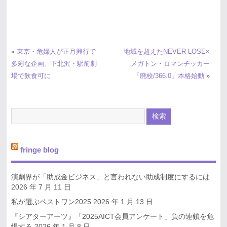
«
東京・危婦人が正月興行で
地域を超えたNEVER LOSE×
多彩な企画、下北沢・駅前劇
メガトン・ロマンチッカー
場で飲食可に
「廃校/366.0」本格始動
»
fringe blog
演劇界が「助成金ビジネス」と言われない助成制度にするには
2026 年 7 月 11 日
私が選ぶベストワン2025
2026 年 1 月 13 日
『シアターアーツ』「2025AICT会員アンケート」負の連鎖を危
惧する
2026 年 1 月 8 日