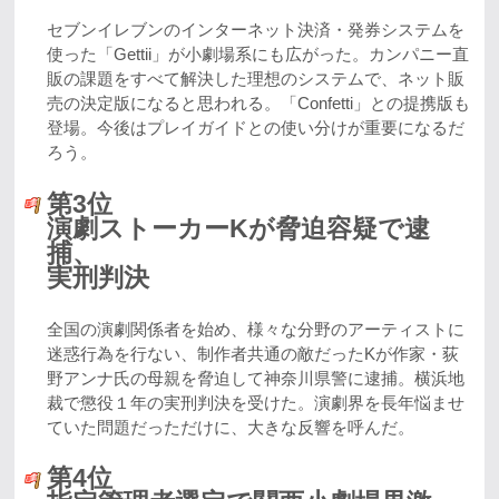
セブンイレブンのインターネット決済・発券システムを
使った「Gettii」が小劇場系にも広がった。カンパニー直
販の課題をすべて解決した理想のシステムで、ネット販
売の決定版になると思われる。「Confetti」との提携版も
登場。今後はプレイガイドとの使い分けが重要になるだ
ろう。
第3位
演劇ストーカーKが脅迫容疑で逮
捕、
実刑判決
全国の演劇関係者を始め、様々な分野のアーティストに
迷惑行為を行ない、制作者共通の敵だったKが作家・荻
野アンナ氏の母親を脅迫して神奈川県警に逮捕。横浜地
裁で懲役１年の実刑判決を受けた。演劇界を長年悩ませ
ていた問題だっただけに、大きな反響を呼んだ。
第4位