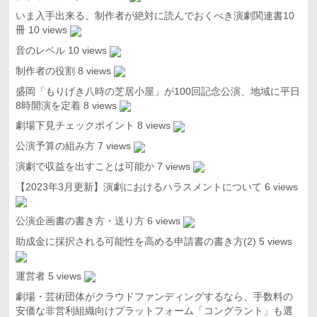
いま入手出来る、制作者が絶対に読んでおくべき演劇関連書10
冊
10 views
音のレベル
10 views
制作者の役割
8 views
盛岡「もりげき八時の芝居小屋」が100回記念公演、地域に平日
8時開演を定着
8 views
劇場下見チェックポイント
8 views
公演予算の組み方
7 views
演劇で収益を出すことは可能か
7 views
【2023年3月更新】演劇におけるハラスメントについて
6 views
公演企画書の書き方・送り方
6 views
助成金に採択される可能性を高める申請書の書き方(2)
5 views
運営者
5 views
劇場・芸術団体がクラウドファンディングするなら、手数料の
安価な非営利組織向けプラットフォーム「コングラント」も選