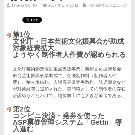
Tatsuya OGINO
2007 年 1 月 13 日
小劇場制作10大ニュース
第1位
文化庁・日本芸術文化振興会が助成
対象経費拡大、
ようやく制作者人件費が認められる
文化庁芸術創造活動重点支援事業、芸術文化振興基金、
舞台芸術振興事業助成で、企画制作料（制作者人件
費）、稽古場借料、入場券等販売手数料、託児謝金など
が対象経費に追加された。専門職としての制作者の存在
が認められたわけで、地位向上にも大きな前進である。
第2位
コンビニ決済・発券を使った
ASP票券管理システム「Gettii」導
入進む