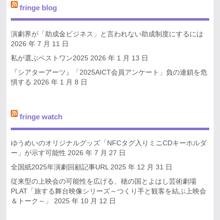
fringe blog
演劇界が「助成金ビジネス」と言われない助成制度にするには
2026 年 7 月 11 日
私が選ぶベストワン2025
2026 年 1 月 13 日
『シアターアーツ』「2025AICT会員アンケート」負の連鎖を危
惧する
2026 年 1 月 8 日
fringe watch
ゆうめいのオリジナルグッズ「NFCタグ入りミニCDキーホルダ
ー」が示す可能性
2026 年 7 月 27 日
全国紙2025年演劇回顧記事URL
2025 年 12 月 31 日
従来型の上映会の可能性を広げる、穂の国とよはし芸術劇場
PLAT「旅する舞台映像シリーズ～つくり手と観客を結ぶ上映会
＆トーク～」
2025 年 10 月 12 日