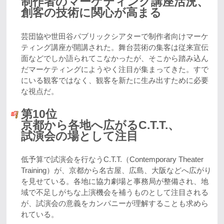
制作者のマーケティング講座活況、
創客の技術に関心が高まる
芸団協や世田谷パブリックシアターで制作者向けマーケ
ティング講座が開講された。舞台芸術の集客は従来宣伝
面などでしか語られてこなかったが、そこから踏み込ん
だマーケティングにようやく注目が集まってきた。すで
にいる観客ではなく、観客を新たに生み出すために必要
な視点だ。
第10位
京都から各地へ広がるC.T.T.、
試演会の場として注目
低予算で試演会を行なうC.T.T.（Contemporary Theater
Training）が、京都から名古屋、広島、大阪などへ広がり
を見せている。各地に協力劇場と事務局が整備され、地
域で不足しがちな上演機会を補うものとして注目される
が、試演会の意義をカンパニーが理解することも求めら
れている。