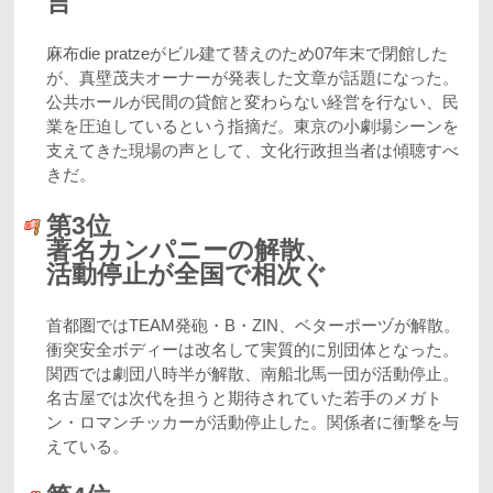
言
麻布die pratzeがビル建て替えのため07年末で閉館した
が、真壁茂夫オーナーが発表した文章が話題になった。
公共ホールが民間の貸館と変わらない経営を行ない、民
業を圧迫しているという指摘だ。東京の小劇場シーンを
支えてきた現場の声として、文化行政担当者は傾聴すべ
きだ。
第3位
著名カンパニーの解散、
活動停止が全国で相次ぐ
首都圏ではTEAM発砲・B・ZIN、ベターポーヅが解散。
衝突安全ボディーは改名して実質的に別団体となった。
関西では劇団八時半が解散、南船北馬一団が活動停止。
名古屋では次代を担うと期待されていた若手のメガト
ン・ロマンチッカーが活動停止した。関係者に衝撃を与
えている。