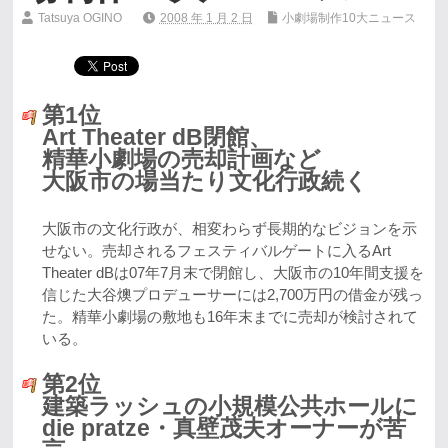
Tatsuya OGINO
2008 年 1 月 2 日
小劇場制作10大ニュース
第1位
Art Theater dB閉館、
精華小劇場の売却計画など
大阪市の場当たり文化行政続く
大阪市の文化行政が、相変わらず長期的なビジョンを示
せない。売却されるフェスティバルゲートに入るArt
Theater dBは07年7月末で閉館し、大阪市の10年間支援を
信じた大谷燠プロデューサーには2,700万円の借金が残っ
た。精華小劇場の敷地も16年末までに売却が検討されて
いる。
第2位
建築ラッシュの小規模公共ホールに
die pratze・真壁茂夫オーナーが苦