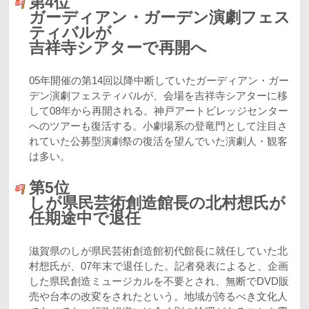
第4位
ガーディアン・ガーデン演劇フェス
ティバルが
吉祥寺シアターで再開へ
05年開催の第14回以降中断していたガーディアン・ガー
デン演劇フェスティバルが、会場を吉祥寺シアターに移
して08年から再開される。神戸アートビレッジセンター
へのツアーも復活する。小劇場系の登竜門として注目さ
れていた公募型演劇祭の復活を望んでいた演劇人・観客
は多い。
第5位
しが県民芸術創造館長の北村想氏が
任期途中で退任
滋賀県のしが県民芸術創造館初代館長に就任していた北
村想氏が、07年末で退任した。記者発表によると、企画
した県民創造ミュージカルを不要とされ、無断でDVD販
売や台本の改変をされたという。地域が誇るべき文化人