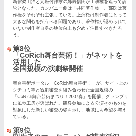
新宿梁山泊と元座付作家の鄭義信氏が上演権を巡って訴
訟となった。カンパニー側は「共同著作物」、鄭氏は著
作権をそれぞれ主張している。上演権は制作者にとって
大きな関心を払うべき問題であり、著作権が認められて
いない制作者自身の地位向上も含めて注目すべきだろ
う。
第8位
「CoRich舞台芸術！」がネットを
活用した
全国規模の演劇祭開催
舞台芸術ポータル「CoRich舞台芸術！」が、サイト上の
クチコミ等と観劇審査を組み合わせた全国規模の
「CoRich舞台芸術まつり！2007春」を開催。グランプリ
に風琴工房が選ばれた。観客参加による公演そのものを
対象にした新しい審査の姿を示し、地域にも希望を与え
ている。
第9位