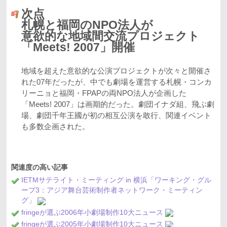
次点
札幌と福岡のNPO法人が
意欲的な地域間交流プロジェクト
「Meets! 2007」開催
地域を超えた意欲的な公演プロジェクトが次々と開催さ
れた07年だったが、中でも劇場を運営する札幌・コンカ
リーニョと福岡・FPAPの両NPO法人が企画した
「Meets! 2007」は画期的だった。劇団イナダ組、飛ぶ劇
場、劇団千年王國が初の相互公演を敢行、関連イベント
も多数企画された。
関連度の高い記事
IETMサテライト・ミーティング in 横浜「ワーキング・グル
ープ3：アジア舞台芸術制作者ネットワーク・ミーティン
グ」
fringeが選ぶ2006年小劇場制作10大ニュース
fringeが選ぶ2005年小劇場制作10大ニュース