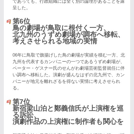
であっても、行政組織には全く別の論理があることを露
呈した。
第6位
鳥の劇場が鳥取に根付く一方、
北九州のうずめ劇場が調布へ移転、
考えさせられる地域の実情
06年に鳥取で旗揚げした鳥の劇場が実績を積む一方、北
九州を代表するカンパニーの一つであるうずめ劇場が、
ペーター・ゲスナー氏のせんがわ劇場芸術監督就任に伴
い調布へ移転した。演劇が盛んなはずの北九州で、カン
パニーが地元を離れざるを得ない実情に考えさせられ
る。
第7位
新宿梁山泊と鄭義信氏が上演権を巡
る訴訟、
演劇作品の上演権に制作者も関心を