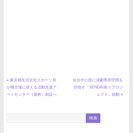
«
東京都生活文化スポーツ局
仙台中心部に演劇専用空間を
が稽古場に使える活動支援ア
目指す「SENDAI座☆プロジ
ートセンター（仮称）創設へ
ェクト」始動
»