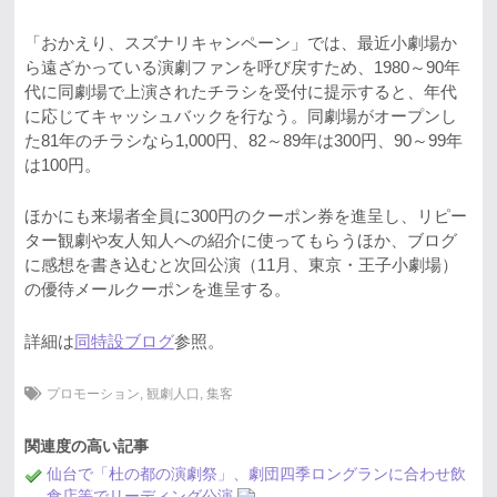
「おかえり、スズナリキャンペーン」では、最近小劇場か
ら遠ざかっている演劇ファンを呼び戻すため、1980～90年
代に同劇場で上演されたチラシを受付に提示すると、年代
に応じてキャッシュバックを行なう。同劇場がオープンし
た81年のチラシなら1,000円、82～89年は300円、90～99年
は100円。
ほかにも来場者全員に300円のクーポン券を進呈し、リピー
ター観劇や友人知人への紹介に使ってもらうほか、ブログ
に感想を書き込むと次回公演（11月、東京・王子小劇場）
の優待メールクーポンを進呈する。
詳細は
同特設ブログ
参照。
プロモーション
,
観劇人口
,
集客
関連度の高い記事
仙台で「杜の都の演劇祭」、劇団四季ロングランに合わせ飲
食店等でリーディング公演