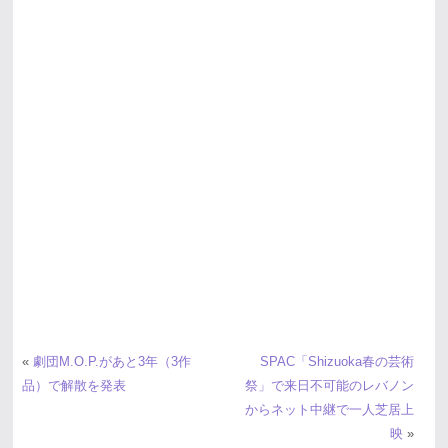
«
劇団M.O.P.があと3年（3作
SPAC「Shizuoka春の芸術
品）で解散を発表
祭」で来日不可能のレバノン
からネット中継で一人芝居上
映
»