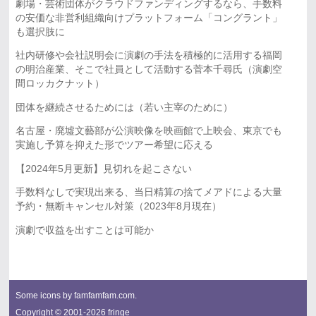
劇場・芸術団体がクラウドファンディングするなら、手数料
の安価な非営利組織向けプラットフォーム「コングラント」
も選択肢に
社内研修や会社説明会に演劇の手法を積極的に活用する福岡
の明治産業、そこで社員として活動する菅本千尋氏（演劇空
間ロッカクナット）
団体を継続させるためには（若い主宰のために）
名古屋・廃墟文藝部が公演映像を映画館で上映会、東京でも
実施し予算を抑えた形でツアー希望に応える
【2024年5月更新】見切れを起こさない
手数料なしで実現出来る、当日精算の捨てメアドによる大量
予約・無断キャンセル対策（2023年8月現在）
演劇で収益を出すことは可能か
Some icons by
famfamfam.com
.
Copyright © 2001-2026 fringe