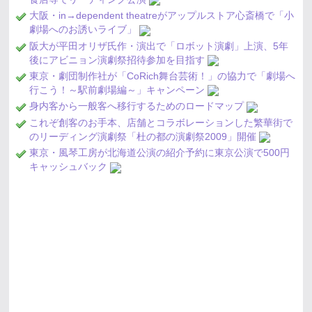
大阪・in→dependent theatreがアップルストア心斎橋で「小
劇場へのお誘いライブ」
阪大が平田オリザ氏作・演出で「ロボット演劇」上演、5年
後にアビニョン演劇祭招待参加を目指す
東京・劇団制作社が「CoRich舞台芸術！」の協力で「劇場へ
行こう！～駅前劇場編～」キャンペーン
身内客から一般客へ移行するためのロードマップ
これぞ創客のお手本、店舗とコラボレーションした繁華街で
のリーディング演劇祭「杜の都の演劇祭2009」開催
東京・風琴工房が北海道公演の紹介予約に東京公演で500円
キャッシュバック