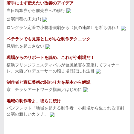
若手にまず伝えたい改善のアイデア
当日精算券から前売券への移行
公演日程の工夫(1)
ロングラン定着で小劇場演劇から〈負の連鎖〉を断ち切れ！
ベテランでも見落としがちな制作テクニック
見切れを起こさない
現場からのリポートを読め、これが小劇場だ！
横浜フリンジフェスティバルが台風被害を克服してフィナー
レ、大西プロデューサーの稽古場日記にも注目
制作者と宣伝美術の関わり方を基本から解説
京 チラシアートワーク指南／はじめに
地域の制作者よ、彼らに続け
パンフレット「地域を超える制作者 小劇場から生まれる演劇
公演の新しいカタチ」