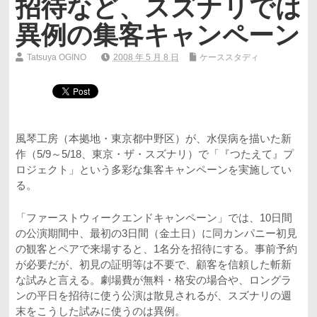
招待など、スズナリでは
異例の集客キャンペーン
Tatsuya OGINO
2008 年 5 月 8 日
ケーススタディ
風琴工房（本拠地・東京都中野区）が、水俣病を描いた新
作（5/9～5/18、東京・ザ・スズナリ）で「『つたえて』プ
ロジェクト」という多彩な集客キャンペーンを実施してい
る。
「ファーストウィークエンドキャンペーン」では、10日間
の公演期間中、最初の3日間（金土日）に同カンパニー初見
の観客とペアで来場すると、1名分を招待にする。事前予約
が必要だが、初見の証明等は不要で、顧客を信頼した斬新
な試みと言える。劇場費が無料・格安の場合や、ロングラ
ンの平日を招待に使う公演は散見されるが、スズナリの週
末をこうした試みに使うのは異例。