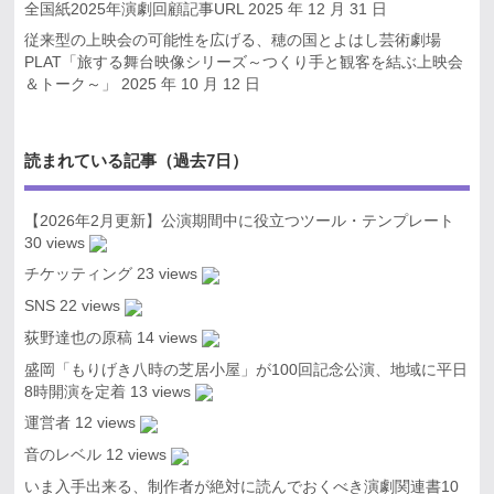
全国紙2025年演劇回顧記事URL
2025 年 12 月 31 日
従来型の上映会の可能性を広げる、穂の国とよはし芸術劇場
PLAT「旅する舞台映像シリーズ～つくり手と観客を結ぶ上映会
＆トーク～」
2025 年 10 月 12 日
読まれている記事（過去7日）
【2026年2月更新】公演期間中に役立つツール・テンプレート
30 views
チケッティング
23 views
SNS
22 views
荻野達也の原稿
14 views
盛岡「もりげき八時の芝居小屋」が100回記念公演、地域に平日
8時開演を定着
13 views
運営者
12 views
音のレベル
12 views
いま入手出来る、制作者が絶対に読んでおくべき演劇関連書10