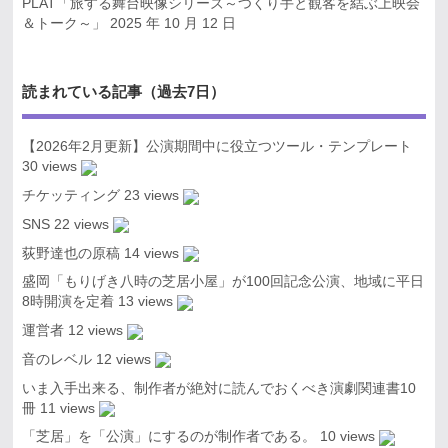
PLAT「旅する舞台映像シリーズ～つくり手と観客を結ぶ上映会
＆トーク～」
2025 年 10 月 12 日
読まれている記事（過去7日）
【2026年2月更新】公演期間中に役立つツール・テンプレート
30 views
チケッティング
23 views
SNS
22 views
荻野達也の原稿
14 views
盛岡「もりげき八時の芝居小屋」が100回記念公演、地域に平日
8時開演を定着
13 views
運営者
12 views
音のレベル
12 views
いま入手出来る、制作者が絶対に読んでおくべき演劇関連書10
冊
11 views
「芝居」を「公演」にするのが制作者である。
10 views