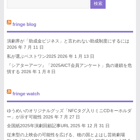
fringe blog
演劇界が「助成金ビジネス」と言われない助成制度にするには
2026 年 7 月 11 日
私が選ぶベストワン2025
2026 年 1 月 13 日
『シアターアーツ』「2025AICT会員アンケート」負の連鎖を危
惧する
2026 年 1 月 8 日
fringe watch
ゆうめいのオリジナルグッズ「NFCタグ入りミニCDキーホルダ
ー」が示す可能性
2026 年 7 月 27 日
全国紙2025年演劇回顧記事URL
2025 年 12 月 31 日
従来型の上映会の可能性を広げる、穂の国とよはし芸術劇場