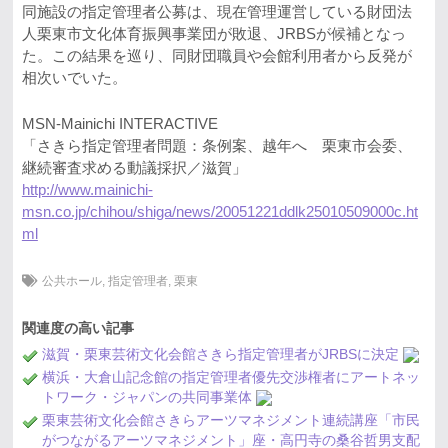
同施設の指定管理者公募は、現在管理運営している財団法
人栗東市文化体育振興事業団が敗退、JRBSが候補となっ
た。この結果を巡り、同財団職員や会館利用者から反発が
相次いでいた。
MSN-Mainichi INTERACTIVE
「さきら指定管理者問題：条例案、越年へ 栗東市会委、
継続審査求める動議採択／滋賀」
http://www.mainichi-
msn.co.jp/chihou/shiga/news/20051221ddlk25010509000c.ht
ml
公共ホール
,
指定管理者
,
栗東
関連度の高い記事
滋賀・栗東芸術文化会館さきら指定管理者がJRBSに決定
横浜・大倉山記念館の指定管理者優先交渉権者にアートネッ
トワーク・ジャパンの共同事業体
栗東芸術文化会館さきらアーツマネジメント連続講座「市民
がつながるアーツマネジメント」座・高円寺の桑谷哲男支配