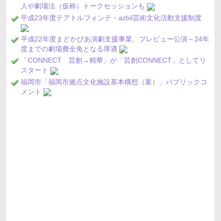
人や劇場法（仮称）トークセッションも
平成23年度テアトルフォンテ・azbil芸術文化活動支援制度
平成22年度まどかぴあ演劇支援事業、プレビュー公演～24年
度までの劇場費全免となる厚遇
「CONNECT 芸創→精華」が「芸創CONNECT」としてリ
スタート
福岡市「福岡市拠点文化施設基本構想（案）」パブリックコ
メント