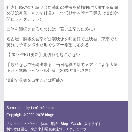
社内研修や会社説明会に演劇の手法を積極的に活用する福岡
の明治産業、そこで社員として活動する菅本千尋氏（演劇空
間ロッカクナット）
団体を継続させるためには（若い主宰のために）
名古屋・廃墟文藝部が公演映像を映画館で上映会、東京でも
実施し予算を抑えた形でツアー希望に応える
【2024年5月更新】見切れを起こさない
手数料なしで実現出来る、当日精算の捨てメアドによる大量
予約・無断キャンセル対策（2023年8月現在）
演劇で収益を出すことは可能か
Some icons by
famfamfam.com
.
Copyright © 2001-2026 fringe
ナレッジ
トピック
特集
用語
Blog
Watch
参考サイト
制作者は語る
東京小劇場観劇速報
スケジューラ