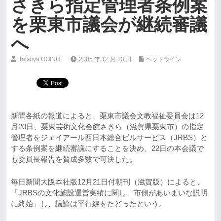
さきら指定管理者条例案
を栗東市議会が継続審議
へ
Tatsuya OGINO
2005 年 12 月 23 日
ヘッドライン
新聞各紙の報道によると、栗東市議会文教福祉委員会は12
月20日、栗東芸術文化会館さきら（滋賀県栗東市）の指定
管理者をジェイアール西日本総合ビルサービス（JRBS）と
する条例案を継続審議にすることを決め、22日の本会議で
も委員長報告を賛成多数で可決した。
毎日新聞大阪本社版12月21日付朝刊（滋賀版）によると、
「JRBSの文化施設運営実績に関し、市側があいまいな説明
に終始」し、議論は平行線をたどったという。