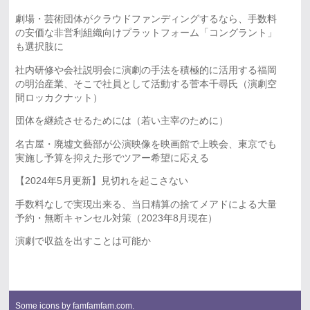
劇場・芸術団体がクラウドファンディングするなら、手数料
の安価な非営利組織向けプラットフォーム「コングラント」
も選択肢に
社内研修や会社説明会に演劇の手法を積極的に活用する福岡
の明治産業、そこで社員として活動する菅本千尋氏（演劇空
間ロッカクナット）
団体を継続させるためには（若い主宰のために）
名古屋・廃墟文藝部が公演映像を映画館で上映会、東京でも
実施し予算を抑えた形でツアー希望に応える
【2024年5月更新】見切れを起こさない
手数料なしで実現出来る、当日精算の捨てメアドによる大量
予約・無断キャンセル対策（2023年8月現在）
演劇で収益を出すことは可能か
Some icons by
famfamfam.com
.