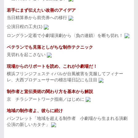
若手にまず伝えたい改善のアイデア
当日精算券から前売券への移行
公演日程の工夫(1)
ロングラン定着で小劇場演劇から〈負の連鎖〉を断ち切れ！
ベテランでも見落としがちな制作テクニック
見切れを起こさない
現場からのリポートを読め、これが小劇場だ！
横浜フリンジフェスティバルが台風被害を克服してフィナー
レ、大西プロデューサーの稽古場日記にも注目
制作者と宣伝美術の関わり方を基本から解説
京 チラシアートワーク指南／はじめに
地域の制作者よ、彼らに続け
パンフレット「地域を超える制作者 小劇場から生まれる演劇
公演の新しいカタチ」