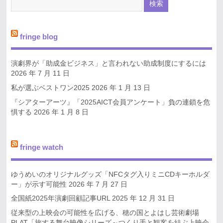
fringe blog
演劇界が「助成金ビジネス」と言われない助成制度にするには
2026 年 7 月 11 日
私が選ぶベストワン2025
2026 年 1 月 13 日
『シアターアーツ』「2025AICT会員アンケート」負の連鎖を危
惧する
2026 年 1 月 8 日
fringe watch
ゆうめいのオリジナルグッズ「NFCタグ入りミニCDキーホルダ
ー」が示す可能性
2026 年 7 月 27 日
全国紙2025年演劇回顧記事URL
2025 年 12 月 31 日
従来型の上映会の可能性を広げる、穂の国とよはし芸術劇場
PLAT「旅する舞台映像シリーズ～つくり手と観客を結ぶ上映会