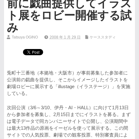
前に戯曲提供してイラス
ト展をロビー開催する試
み
Tatsuya OGINO
2008 年 1 月 29 日
ケーススタディ
兎町十三番地（本拠地・大阪市）が事前募集した参加者に
公演前の戯曲を提供し、そこからイメージしたイラストを
劇場ロビーに展示する「illustage（イラステージ）」を実施
している。
次回公演（3/6～3/10、伊丹・AI・HALL）に向けて1月13日
から参加者を募集し、2月15日までにイラストを募る。まず
は電子データで同カンパニーサイトで公開し、公演期間中
は最大13作品の原画をイーゼルを使って展示する。この間
サイトでの人気投票、劇場での観客投票、特別審査員によ