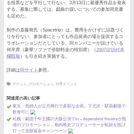
る投票などを平行して行ない、3月13日に最優秀作品を発表
する。募集に際しては、戯曲の扱いについての参加同意書
も定めた。
制作の斎藤努氏（Spacetrip）は、費用をかけずに話題づく
りを行ない、参加者にとっても作品発表の場を提供するコ
ラボレーションだとしている。同カンパニーが設けている
何卒席（豪華ソファで倍額料金の特別席）（
2007/2/15付本
欄既報
）も引き続き実施する。
詳細は
同サイト
参照。
チケット
,
プロモーション
,
付帯イベント
関連度の高い記事
東京・危婦人が正月興行で多彩な企画、下北沢・駅前劇場で
飲食可に
札幌・劇団千年王國の大阪公演でin→dependent theatreが怒
涛のプロモーション、相内唯史プロデューサーが私財を投げ
打って全額返金キャンペーン