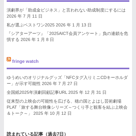
演劇界が「助成金ビジネス」と言われない助成制度にするには
2026 年 7 月 11 日
私が選ぶベストワン2025
2026 年 1 月 13 日
『シアターアーツ』「2025AICT会員アンケート」負の連鎖を危
惧する
2026 年 1 月 8 日
fringe watch
ゆうめいのオリジナルグッズ「NFCタグ入りミニCDキーホルダ
ー」が示す可能性
2026 年 7 月 27 日
全国紙2025年演劇回顧記事URL
2025 年 12 月 31 日
従来型の上映会の可能性を広げる、穂の国とよはし芸術劇場
PLAT「旅する舞台映像シリーズ～つくり手と観客を結ぶ上映会
＆トーク～」
2025 年 10 月 12 日
読まれている記事（過去7日）