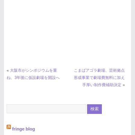
«
大阪市がシンポジウムを重
こまばアゴラ劇場、芸術拠点
ね、3年後に仮設劇場を開設へ
形成事業で劇場費無料に加え
手厚い制作費補助決定
»
fringe blog