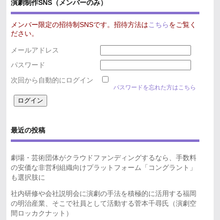
演劇制作SNS（メンバーのみ）
メンバー限定の招待制SNSです。招待方法は
こちら
をご覧く
ださい。
メールアドレス
パスワード
次回から自動的にログイン
パスワードを忘れた方はこちら
最近の投稿
劇場・芸術団体がクラウドファンディングするなら、手数料
の安価な非営利組織向けプラットフォーム「コングラント」
も選択肢に
社内研修や会社説明会に演劇の手法を積極的に活用する福岡
の明治産業、そこで社員として活動する菅本千尋氏（演劇空
間ロッカクナット）