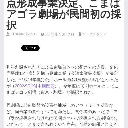
点形成事業決定、こまば
アゴラ劇場が民間初の採
択
Tatsuya OGINO
2003 年 4 月 12 日
ケーススタディ
昨年創設された国による劇場自体への初めての支援、文化
庁平成15年度芸術拠点形成事業（公演事業等支援）が決定
した。平成14年度は公共ホールのみ19施設の採択となった
が（
2002/9/11付本欄既報
）、今年度は民間ホールとしてこ
まばアゴラ劇場（東京・駒場）が採択された。
同劇場は芸術監督の設置や地域へのアウトリーチ活動な
ど、同事業の要件すべてを満たし、関係者のあいだで「ア
ゴラが採択されなければ民間ホールで採択される劇場はな
いだろう」とまで言われていた存在。当然の結果と言える