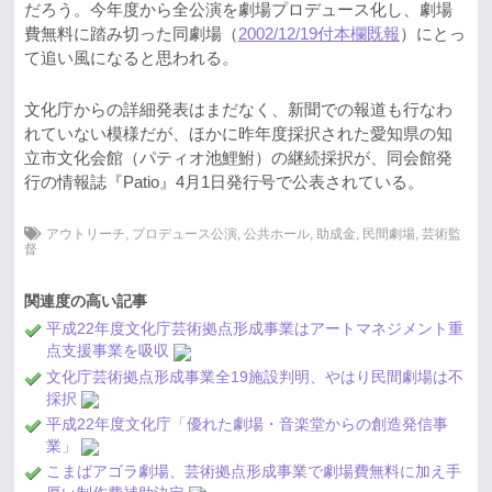
だろう。今年度から全公演を劇場プロデュース化し、劇場
費無料に踏み切った同劇場（
2002/12/19付本欄既報
）にとっ
て追い風になると思われる。
文化庁からの詳細発表はまだなく、新聞での報道も行なわ
れていない模様だが、ほかに昨年度採択された愛知県の知
立市文化会館（パティオ池鯉鮒）の継続採択が、同会館発
行の情報誌『Patio』4月1日発行号で公表されている。
アウトリーチ
,
プロデュース公演
,
公共ホール
,
助成金
,
民間劇場
,
芸術監
督
関連度の高い記事
平成22年度文化庁芸術拠点形成事業はアートマネジメント重
点支援事業を吸収
文化庁芸術拠点形成事業全19施設判明、やはり民間劇場は不
採択
平成22年度文化庁「優れた劇場・音楽堂からの創造発信事
業」
こまばアゴラ劇場、芸術拠点形成事業で劇場費無料に加え手