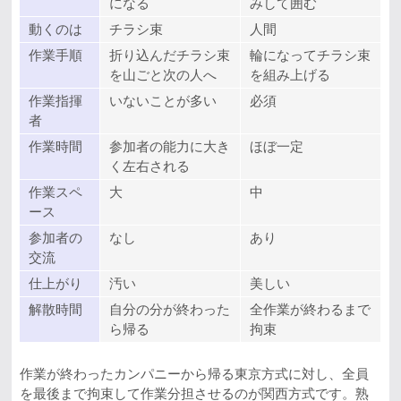
になる
みして囲む
動くのは
チラシ束
人間
作業手順
折り込んだチラシ束
輪になってチラシ束
を山ごと次の人へ
を組み上げる
作業指揮
いないことが多い
必須
者
作業時間
参加者の能力に大き
ほぼ一定
く左右される
作業スペ
大
中
ース
参加者の
なし
あり
交流
仕上がり
汚い
美しい
解散時間
自分の分が終わった
全作業が終わるまで
ら帰る
拘束
作業が終わったカンパニーから帰る東京方式に対し、全員
を最後まで拘束して作業分担させるのが関西方式です。熟