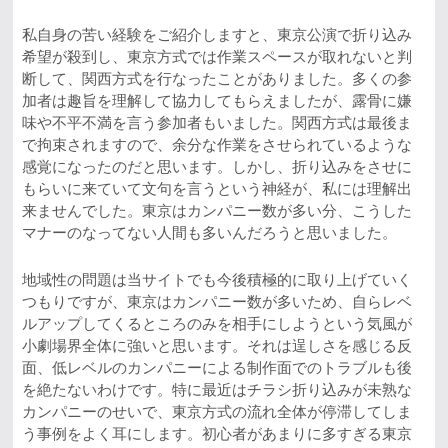
私自身の苦い経験をご紹介しますと、東京公演で折り込み
希望が殺到し、東京方式では作業スペースが取れないと判
断して、関西方式を行なったことがありました。多くの参
加者は趣旨を理解して協力してもらえましたが、露骨に嫌
味や不平不満を言う参加者もいました。関西方式は最後ま
で拘束されますので、余分な作業をさせられているような
感覚になったのだと思います。しかし、折り込みをさせに
もらいに来ていて文句を言うという神経が、私には理解出
来ませんでした。東京はカンパニー数が多い分、こうした
マナーのなってない人間も多いんだろうと思いました。
地域性の問題は当サイトでも今後積極的に取り上げていく
つもりですが、東京はカンパニー数が多いため、自らレベ
ルアップしてくるところのみを相手にしようという気風が
小劇場界全体に強いと思います。それは逞しさを感じる反
面、低レベルのカンパニーによる制作面でのトラブルも後
を絶たないわけです。特に最近はチラシ折り込みが未熟な
カンパニーのせいで、東京方式の流れ全体が停滞してしま
う事例をよく耳にします。初心者があまりに多すぎる東京