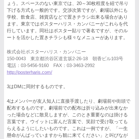
ょう。スペースのない東京では、20～30枚程度を紐で吊り
下げる方式も一般的です。交渉次第ですが、劇場以外にも
学校、飲食店、雑貨店などで置きチラシ出来る場合があり
ます。東京ではポスターハリス・カンパニーがこれらを代
行しています。同社はポスター貼りで著名ですが、そのル
ートを活かした置きチラシも様々なメニューがあります。
株式会社ポスターハリス・カンパニー
150-0043 東京都渋谷区道玄坂2-26-18 朝香ビル103号
電話：03-5456-9160 FAX：03-3463-2992
http://posterharis.com/
3はDMに同封するものです。
4はメンバーが友人知人に直接手渡したり、劇場前や街頭で
配布するものです。劇場前での配布は折り込みが出来なか
った場合などに散見しますが、このとき重要なのは掛ける
言葉です。ウイットに富んだ言葉で、笑顔で受け取っても
らえるようにしたいものです。これは一例ですが、「一生
懸命がんばっていますから観に来てください」と叫びなが