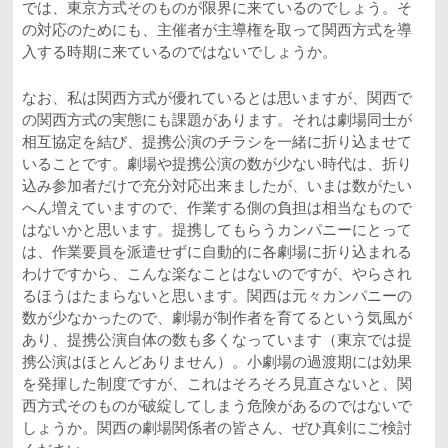
では、東京方式そのものが限界に来ているのでしょう。そ
の対応のためにも、主催者が主導権を取って関西方式を導
入する時期に来ているのではないでしょうか。
なお、私は関西方式が優れているとは思いますが、関西で
の関西方式の実態にも課題があります。それは劇場同士が
相互協定を結び、提携公演のチラシを一緒に折り込ませて
いることです。劇場や提携公演の数が少ない時代は、折り
込み参加者だけで充分対応出来ましたが、いまは数がたい
へん増えていますので、作業する側の負担は相当なもので
はないかと思います。提携してもらうカンパニーにとって
は、作業要員を派遣せずに自動的に各劇場に折り込まれる
わけですから、こんな楽なことはないのですが、やらされ
るほうはたまらないと思います。関西は元々カンパニーの
数が少なかったので、劇場が制作者を育てるという気風が
あり、提携公演自体の数も多くなっています（東京では提
携公演はほとんどありません）。小劇場の過渡期には効果
を発揮した制度ですが、これはそろそろ見直さないと、関
西方式そのものが破綻してしまう危険があるのではないで
しょうか。関西の劇場関係者の皆さん、ぜひ真剣にご検討