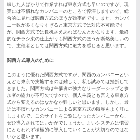
練した人ばかりで作業すれば東京方式も早いのですが、現
実には不慣れなカンパニーのところで停滞しますので、総
合的に見れば関西方式のほうが効率的です。また、カンパ
ニー数が多くなりすぎると東京方式では対応不可能です
が、関西方式では長机さえあればなんとかなります。最終
的なチラシ束の仕上がりも関西方式のほうが断然美しいの
で、主催者としては関西方式に魅力を感じると思います。
関西方式導入のために
このように優れた関西方式ですが、関西のカンパニーとい
えども東京で実施するのは難しく、私も試みては挫折して
きました。関西方式は主催者の強力なリーダーシップと参
加者の協力が不可欠ですので、個人主義とも言える東京方
式から変えるのはなかなか難しいと思います。しかし、最
近は不慣れなカンパニーによる東京方式の限界もよく耳に
しますので、このサイトをご覧になったカンパニーから、
ぜひ導入されてはいかがでしょうか。よいシステムは慣習
にとらわれず積極的に導入していくことが大切なのではな
いかと思います。