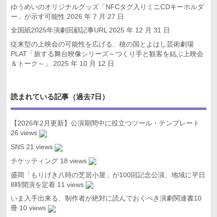
ゆうめいのオリジナルグッズ「NFCタグ入りミニCDキーホルダ
ー」が示す可能性
2026 年 7 月 27 日
全国紙2025年演劇回顧記事URL
2025 年 12 月 31 日
従来型の上映会の可能性を広げる、穂の国とよはし芸術劇場
PLAT「旅する舞台映像シリーズ～つくり手と観客を結ぶ上映会
＆トーク～」
2025 年 10 月 12 日
読まれている記事（過去7日）
【2026年2月更新】公演期間中に役立つツール・テンプレート
26 views
SNS
21 views
チケッティング
18 views
盛岡「もりげき八時の芝居小屋」が100回記念公演、地域に平日
8時開演を定着
11 views
いま入手出来る、制作者が絶対に読んでおくべき演劇関連書10
冊
10 views