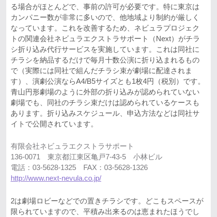
る場合がほとんどで、事前の許可が必要です。特に東京は
カンパニー数が非常に多いので、他地域より制約が厳しく
なっています。これを改善するため、ネビュラプロジェク
トの関連会社ネビュラエクストラサポート（Next）がチラ
シ折り込み代行サービスを実施しています。これは同社に
チラシを納品するだけで毎月十数公演に折り込まれるもの
で（実際には同社で組んだチラシ束が劇場に配達されま
す）、演劇公演ならA4/B5サイズとも1枚4円（税別）です。
青山円形劇場のように外部の折り込みが認められていない
劇場でも、同社のチラシ束だけは認められているケースも
あります。折り込みスケジュール、申込方法などは同社サ
イトで公開されています。
有限会社ネビュラエクストラサポート
136-0071 東京都江東区亀戸7-43-5 小林ビル
電話：03-5628-1325 FAX：03-5628-1326
http://www.next-nevula.co.jp/
2は劇場ロビーなどでの置きチラシです。どこもスペースが
限られていますので、平積み出来るのは恵まれたほうでし