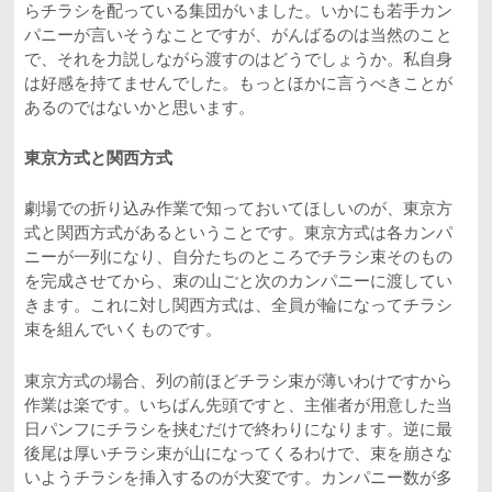
らチラシを配っている集団がいました。いかにも若手カン
パニーが言いそうなことですが、がんばるのは当然のこと
で、それを力説しながら渡すのはどうでしょうか。私自身
は好感を持てませんでした。もっとほかに言うべきことが
あるのではないかと思います。
東京方式と関西方式
劇場での折り込み作業で知っておいてほしいのが、東京方
式と関西方式があるということです。東京方式は各カンパ
ニーが一列になり、自分たちのところでチラシ束そのもの
を完成させてから、束の山ごと次のカンパニーに渡してい
きます。これに対し関西方式は、全員が輪になってチラシ
束を組んでいくものです。
東京方式の場合、列の前ほどチラシ束が薄いわけですから
作業は楽です。いちばん先頭ですと、主催者が用意した当
日パンフにチラシを挟むだけで終わりになります。逆に最
後尾は厚いチラシ束が山になってくるわけで、束を崩さな
いようチラシを挿入するのが大変です。カンパニー数が多