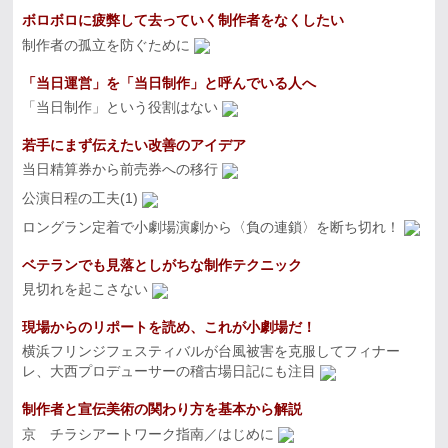
ボロボロに疲弊して去っていく制作者をなくしたい
制作者の孤立を防ぐために
「当日運営」を「当日制作」と呼んでいる人へ
「当日制作」という役割はない
若手にまず伝えたい改善のアイデア
当日精算券から前売券への移行
公演日程の工夫(1)
ロングラン定着で小劇場演劇から〈負の連鎖〉を断ち切れ！
ベテランでも見落としがちな制作テクニック
見切れを起こさない
現場からのリポートを読め、これが小劇場だ！
横浜フリンジフェスティバルが台風被害を克服してフィナー
レ、大西プロデューサーの稽古場日記にも注目
制作者と宣伝美術の関わり方を基本から解説
京 チラシアートワーク指南／はじめに