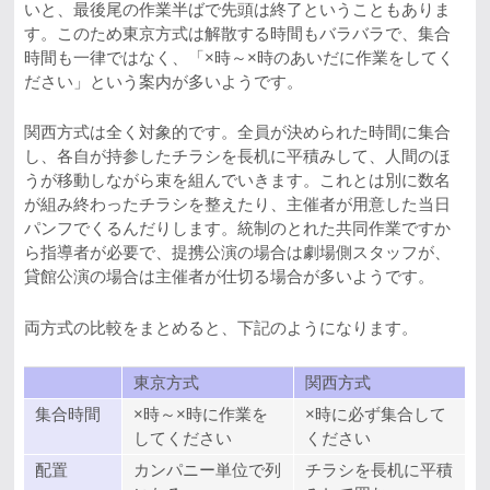
いと、最後尾の作業半ばで先頭は終了ということもありま
す。このため東京方式は解散する時間もバラバラで、集合
時間も一律ではなく、「×時～×時のあいだに作業をしてく
ださい」という案内が多いようです。
関西方式は全く対象的です。全員が決められた時間に集合
し、各自が持参したチラシを長机に平積みして、人間のほ
うが移動しながら束を組んでいきます。これとは別に数名
が組み終わったチラシを整えたり、主催者が用意した当日
パンフでくるんだりします。統制のとれた共同作業ですか
ら指導者が必要で、提携公演の場合は劇場側スタッフが、
貸館公演の場合は主催者が仕切る場合が多いようです。
両方式の比較をまとめると、下記のようになります。
東京方式
関西方式
集合時間
×時～×時に作業を
×時に必ず集合して
してください
ください
配置
カンパニー単位で列
チラシを長机に平積