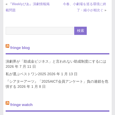
«
『Weeklyぴあ』演劇情報掲
今春、小劇場を巡る環境に終
載問題
了・縮小が相次ぐ
»
fringe blog
演劇界が「助成金ビジネス」と言われない助成制度にするには
2026 年 7 月 11 日
私が選ぶベストワン2025
2026 年 1 月 13 日
『シアターアーツ』「2025AICT会員アンケート」負の連鎖を危
惧する
2026 年 1 月 8 日
fringe watch