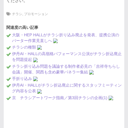
ください。
チラシ
,
プロモーション
関連度の高い記事
大阪・HEP HALLがチラシ折り込み廃止を発表、提携公演の
バーター作業見直しへ
チラシの種類
伊丹AI・HALLの高嶺格パフォーマンス公演がチラシ折込廃止
を問題提起
チラシ折り込み問題を議論する制作者必見の「吉祥寺ちらし
会議」開催、関西も含め豪華パネラー集結
手折り込み
伊丹AI・HALLがチラシ折込廃止に関するスタッフミーティン
グ内容を公表
京 チラシアートワーク指南／第3回チラシの企画(1)