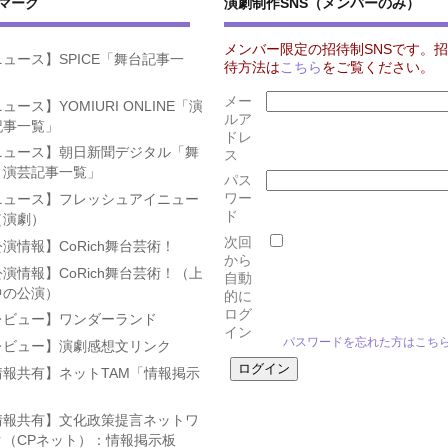
マーク
演劇制作SNS（メンバーのみ）
メンバー限定の招待制SNSです。招
ュース】SPICE「舞台記事一
待方法は
こちら
をご覧ください。
」
メー
ュース】YOMIURI ONLINE「演
ルア
記事一覧」
ドレ
ニュース】朝日新聞デジタル「舞
ス
・演芸記事一覧」
パス
ワー
ニュース】フレッシュアイニュー
ド
（演劇）
次回
演情報】CoRich舞台芸術！
から
演情報】CoRich舞台芸術！（上
自動
中の公演）
的に
ログ
レビュー】ワンダーランド
イン
パスワードを忘れた方はこち
レビュー】演劇感想文リンク
情報共有】ネットTAM「情報掲示
」
情報共有】文化政策提言ネットワ
ク（CPネット）：情報掲示板