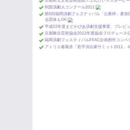
京都府立文化芸術会館／ぶんげいマスターピース
利賀演劇人コンクール2011
第6回福岡演劇フェスティバル「公募枠」参加
る団体もOK
平成22年度まどかぴあ演劇支援事業、プレビ
京都舞台芸術協会2012年度協会プロデュー
福岡演劇フェスティバルFFAC企画創作コンペ
アトリエ春風舎「若手演出家サミット2011」