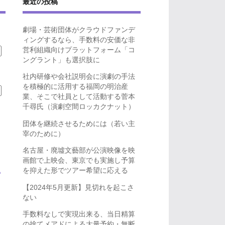
最近の投稿
劇場・芸術団体がクラウドファンデ
ィングするなら、手数料の安価な非
営利組織向けプラットフォーム「コ
ングラント」も選択肢に
社内研修や会社説明会に演劇の手法
を積極的に活用する福岡の明治産
業、そこで社員として活動する菅本
千尋氏（演劇空間ロッカクナット）
団体を継続させるためには（若い主
宰のために）
名古屋・廃墟文藝部が公演映像を映
画館で上映会、東京でも実施し予算
を抑えた形でツアー希望に応える
ら
【2024年5月更新】見切れを起こさ
ない
手数料なしで実現出来る、当日精算
の捨てメアドによる大量予約・無断