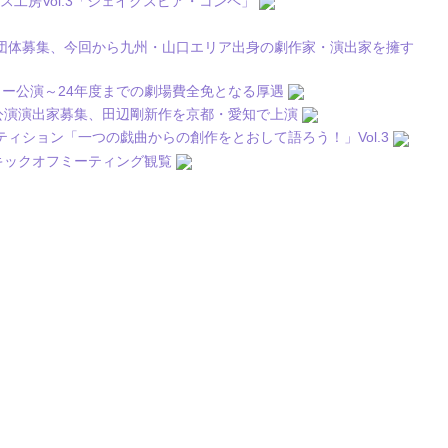
工房Vol.3「シェイクスピア・コンペ」
団体募集、今回から九州・山口エリア出身の劇作家・演出家を擁す
ュー公演～24年度までの劇場費全免となる厚遇
ス公演演出家募集、田辺剛新作を京都・愛知で上演
ティション「一つの戯曲からの創作をとおして語ろう！」Vol.3
キックオフミーティング観覧