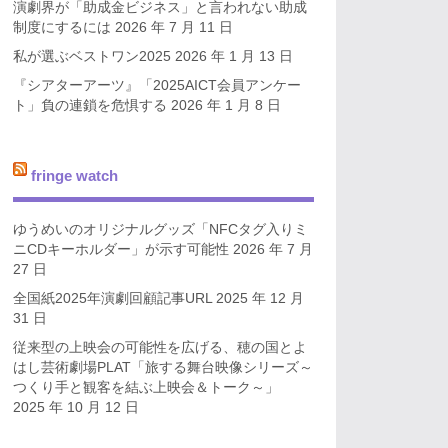
演劇界が「助成金ビジネス」と言われない助成
制度にするには
2026 年 7 月 11 日
私が選ぶベストワン2025
2026 年 1 月 13 日
『シアターアーツ』「2025AICT会員アンケー
ト」負の連鎖を危惧する
2026 年 1 月 8 日
fringe watch
ゆうめいのオリジナルグッズ「NFCタグ入りミ
ニCDキーホルダー」が示す可能性
2026 年 7 月
27 日
全国紙2025年演劇回顧記事URL
2025 年 12 月
31 日
従来型の上映会の可能性を広げる、穂の国とよ
はし芸術劇場PLAT「旅する舞台映像シリーズ～
つくり手と観客を結ぶ上映会＆トーク～」
2025 年 10 月 12 日