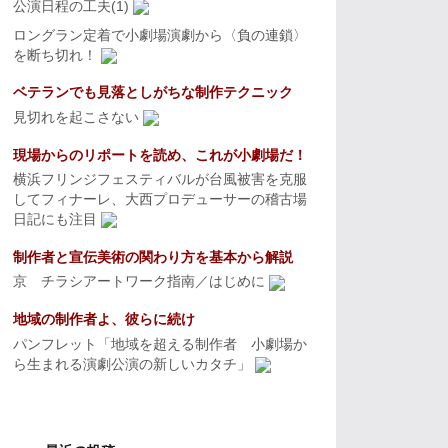
公演日程の工夫(1)
ロングラン定着で小劇場演劇から〈負の連鎖〉
を断ち切れ！
ベテランでも見落としがちな制作テクニック
見切れを起こさない
現場からのリポートを読め、これが小劇場だ！
横浜フリンジフェスティバルが台風被害を克服
してフィナーレ、大西プロデューサーの稽古場
日記にも注目
制作者と宣伝美術の関わり方を基本から解説
京 チラシアートワーク指南／はじめに
地域の制作者よ、彼らに続け
パンフレット「地域を超える制作者 小劇場か
ら生まれる演劇公演の新しいカタチ」