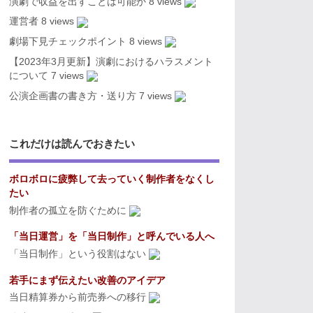
演劇で収益を出すことは可能か
8 views
運営者
8 views
劇場下見チェックポイント
8 views
【2023年3月更新】演劇におけるハラスメント
について
7 views
公演企画書の書き方・送り方
7 views
これだけは読んでおきたい
ボロボロに疲弊して去っていく制作者をなくし
たい
制作者の孤立を防ぐために
「当日運営」を「当日制作」と呼んでいる人へ
「当日制作」という役割はない
若手にまず伝えたい改善のアイデア
当日精算券から前売券への移行