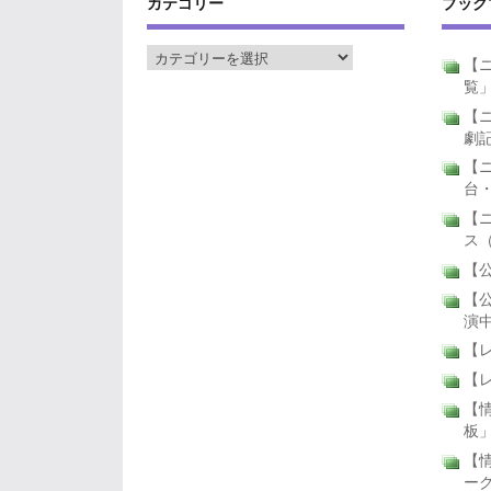
カテゴリー
ブック
【ニ
覧
【ニ
劇
【
台
【
ス
【公
【公
演
【
【
【
板
【
ー