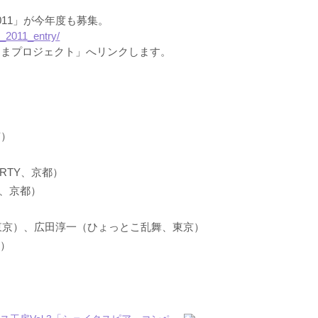
11」が今年度も募集。
u_2011_entry/
うまプロジェクト」へリンクします。
京）
ARTY、京都）
ス、京都）
）
、東京）、広田淳一（ひょっとこ乱舞、東京）
京）