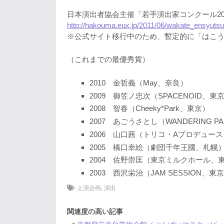
日本演出者協会主催「若手演出家コンクール20
http://hakouma.eux.jp/2011/06/wakate_ensyuts
※公式サイト移行中のため、暫定的に「はこ
（これまでの最優秀賞）
2010 金哲義（May、奈良）
2009 御笠ノ忠次（SPACENOID、東
2008 智春（Cheeky*Park、東京）
2007 あごうさとし（WANDERING P
2006 山口茜（トリコ・Aプロデュー
2005 橋口幸絵（劇団千年王國、札幌
2004 佐野崇匡（東京ミルクホール
2003 西沢栄治（JAM SESSION、東
上演企画
,
演出
関連度の高い記事