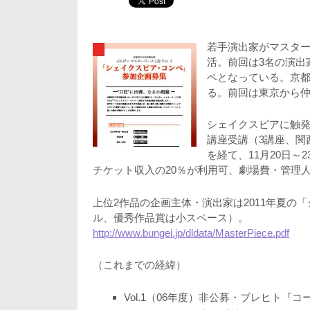
若手演出家がマスタ
活。前回は3名の演出
ペとなっている。京
る。前回は東京から
シェイクスピアに触発
講座受講（3講座、関
を経て、11月20日～
チケット収入の20％が利用可、劇場費・管理
上位2作品の企画主体・演出家は2011年夏
ル、優秀作品賞は小スペース）。
http://www.bungei.jp/dldata/MasterPiece.pdf
（これまでの経緯）
Vol.1（06年度）非公募・ブレヒト