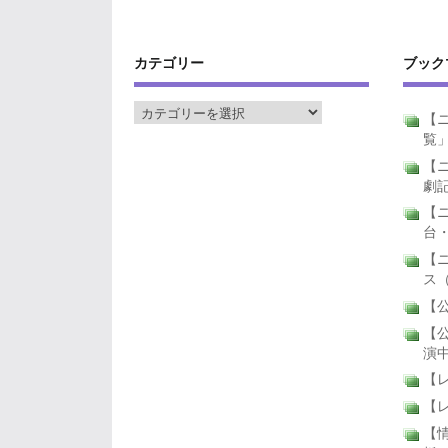
カテゴリー
ブック
【ニ
覧
【ニ
劇
【
台
【
ス
【公
【公
演
【
【
【