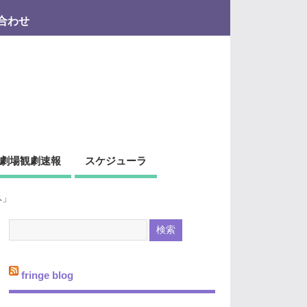
合わせ
劇場観劇速報
スケジューラ
ペ」
fringe blog