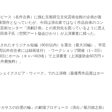
ーピース（名作古典）に挑む京都府立文化芸術会館の企画が復
家競作となっていたが、今回は演出家ではなく作品自体のコン
都芸術センター「演劇計画」との差別化を図っているように思え
仲田恭子氏（空間アート協会ひかり）が上演審査に残った。
されたオリジナル短編（60分以内）を選出（最大10編）。学芸
西以外在住者には録画送付）・ワークショップ開催（1～2日）
23日にホール（キャパ419名）で上演審査（上演援助金60万円＋
人件費無料）。
の「シェイクスピア・ウィーク」での上演権（最優秀作品賞はホー
『コーカサスの白墨の輪』の劇場プロデュース（演出／菊川徳之助）