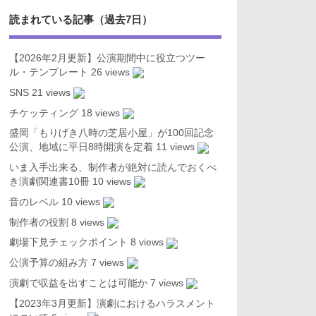
読まれている記事（過去7日）
【2026年2月更新】公演期間中に役立つツー
ル・テンプレート
26 views
SNS
21 views
チケッティング
18 views
盛岡「もりげき八時の芝居小屋」が100回記念
公演、地域に平日8時開演を定着
11 views
いま入手出来る、制作者が絶対に読んでおくべ
き演劇関連書10冊
10 views
音のレベル
10 views
制作者の役割
8 views
劇場下見チェックポイント
8 views
公演予算の組み方
7 views
演劇で収益を出すことは可能か
7 views
【2023年3月更新】演劇におけるハラスメント