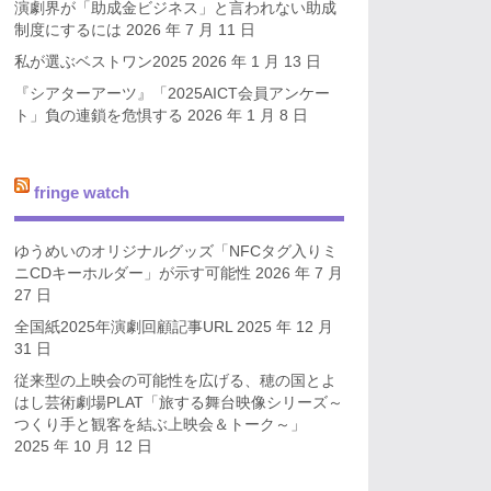
演劇界が「助成金ビジネス」と言われない助成
制度にするには
2026 年 7 月 11 日
私が選ぶベストワン2025
2026 年 1 月 13 日
『シアターアーツ』「2025AICT会員アンケー
ト」負の連鎖を危惧する
2026 年 1 月 8 日
fringe watch
ゆうめいのオリジナルグッズ「NFCタグ入りミ
ニCDキーホルダー」が示す可能性
2026 年 7 月
27 日
全国紙2025年演劇回顧記事URL
2025 年 12 月
31 日
従来型の上映会の可能性を広げる、穂の国とよ
はし芸術劇場PLAT「旅する舞台映像シリーズ～
つくり手と観客を結ぶ上映会＆トーク～」
2025 年 10 月 12 日