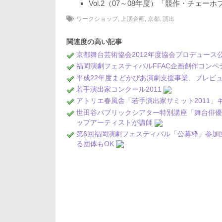
Vol.2（07～08年度）「競作・チ
ワークショップ
,
上演企画
,
京都
,
演出
関連度の高い記事
京都舞台芸術協会2012年度協会プロデュー
福岡演劇フェスティバルFFAC企画創作コンペ
平成22年度まどかぴあ演劇支援事業、プレビ
若手演出家コンクール2011
アトリエ春風舎「若手演出家サミット2011」
世田谷パブリックシアター特別講座「舞台俳優
ップアーティストが講師
第6回福岡演劇フェスティバル「公募枠」参加
る団体もOK