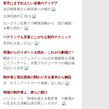
若手にまず伝えたい改善のアイデア
当日精算券から前売券への移行
公演日程の工夫(1)
ロングラン定着で小劇場演劇から〈負の連鎖〉
を断ち切れ！
ベテランでも見落としがちな制作テクニック
見切れを起こさない
現場からのリポートを読め、これが小劇場だ！
横浜フリンジフェスティバルが台風被害を克服
してフィナーレ、大西プロデューサーの稽古場
日記にも注目
制作者と宣伝美術の関わり方を基本から解説
京 チラシアートワーク指南／はじめに
地域の制作者よ、彼らに続け
パンフレット「地域を超える制作者 小劇場か
ら生まれる演劇公演の新しいカタチ」