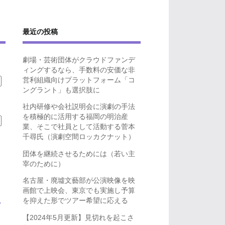
最近の投稿
劇場・芸術団体がクラウドファンデ
ィングするなら、手数料の安価な非
営利組織向けプラットフォーム「コ
ングラント」も選択肢に
社内研修や会社説明会に演劇の手法
を積極的に活用する福岡の明治産
業、そこで社員として活動する菅本
千尋氏（演劇空間ロッカクナット）
団体を継続させるためには（若い主
宰のために）
名古屋・廃墟文藝部が公演映像を映
画館で上映会、東京でも実施し予算
を抑えた形でツアー希望に応える
ら
【2024年5月更新】見切れを起こさ