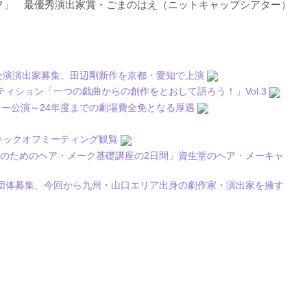
ェーホフ」 最優秀演出家賞・ごまのはえ（ニットキャップシアター）
ス公演演出家募集、田辺剛新作を京都・愛知で上演
ティション「一つの戯曲からの創作をとおして語ろう！」Vol.3
ュー公演～24年度までの劇場費全免となる厚遇
キックオフミーティング観覧
のためのヘア・メーク基礎講座の2日間」資生堂のヘア・メーキャ
団体募集、今回から九州・山口エリア出身の劇作家・演出家を擁す