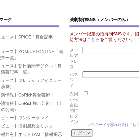
マーク
演劇制作SNS（メンバーのみ）
メンバー限定の招待制SNSです。招
ュース】SPICE「舞台記事一
待方法は
こちら
をご覧ください。
」
メー
ュース】YOMIURI ONLINE「演
ルア
記事一覧」
ドレ
ニュース】朝日新聞デジタル「舞
ス
・演芸記事一覧」
パス
ワー
ニュース】フレッシュアイニュー
ド
（演劇）
次回
演情報】CoRich舞台芸術！
から
演情報】CoRich舞台芸術！（上
自動
中の公演）
的に
ログ
レビュー】ワンダーランド
イン
パスワードを忘れた方はこち
レビュー】演劇感想文リンク
情報共有】ネットTAM「情報掲示