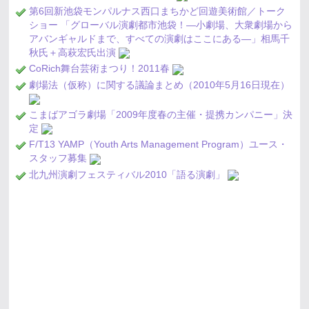
第6回新池袋モンパルナス西口まちかど回遊美術館／トーク
ショー 「グローバル演劇都市池袋！―小劇場、大衆劇場から
アバンギャルドまで、すべての演劇はここにある―」相馬千
秋氏＋高萩宏氏出演
CoRich舞台芸術まつり！2011春
劇場法（仮称）に関する議論まとめ（2010年5月16日現在）
こまばアゴラ劇場「2009年度春の主催・提携カンパニー」決
定
F/T13 YAMP（Youth Arts Management Program）ユース・
スタッフ募集
北九州演劇フェスティバル2010「語る演劇」