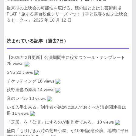
従来型の上映会の可能性を広げる、穂の国とよはし芸術劇場
PLAT「旅する舞台映像シリーズ～つくり手と観客を結ぶ上映会
＆トーク～」
2025 年 10 月 12 日
読まれている記事（過去7日）
【2026年2月更新】公演期間中に役立つツール・テンプレート
25 views
SNS
22 views
チケッティング
18 views
荻野達也の原稿
14 views
音のレベル
13 views
いま入手出来る、制作者が絶対に読んでおくべき演劇関連書10
冊
11 views
「芝居」を「公演」にするのが制作者である。
10 views
盛岡「もりげき八時の芝居小屋」が100回記念公演、地域に平日