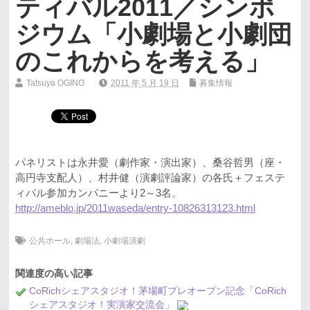
ティバル2011／シンポ
ジウム「小劇場と小劇団
のこれからを考える」
Tatsuya OGINO
2011 年 5 月 19 日
募集情報
パネリストは永井愛（劇作家・演出家）、桑谷哲男（座・
高円寺支配人）、村井健（演劇評論家）の各氏＋フェステ
ィバル参加カンパニーより2～3名。
http://ameblo.jp/2011waseda/entry-10826313123.html
公共ホール
,
劇場法
,
小劇場演劇
関連度の高い記事
CoRichシェアスタジオ！茅場町プレオープン記念「CoRich
シェアスタジオ！実演家交流会」