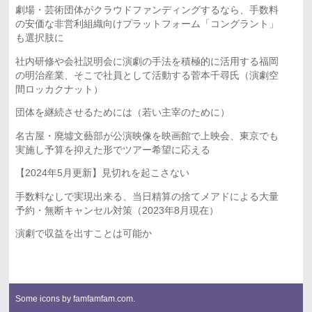
劇場・芸術団体がクラウドファンディングするなら、手数料
の安価な非営利組織向けプラットフォーム「コングラント」
も選択肢に
社内研修や会社説明会に演劇の手法を積極的に活用する福岡
の明治産業、そこで社員として活動する菅本千尋氏（演劇空
間ロッカクナット）
団体を継続させるためには（若い主宰のために）
名古屋・廃墟文藝部が公演映像を映画館で上映会、東京でも
実施し予算を抑えた形でツアー希望に応える
【2024年5月更新】見切れを起こさない
手数料なしで実現出来る、当日精算の捨てメアドによる大量
予約・無断キャンセル対策（2023年8月現在）
演劇で収益を出すことは可能か
Some icons by
famfamfam.com
.