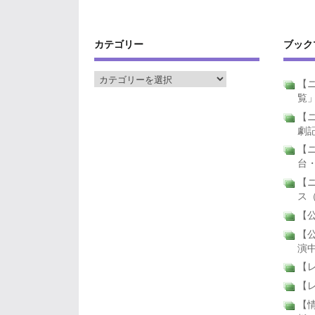
カテゴリー
ブック
【ニ
覧
【ニ
劇
【
台
【
ス
【公
【公
演
【
【
【