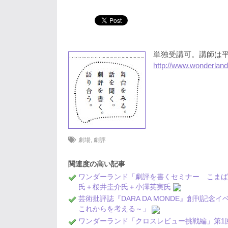
単独受講可。講師は
http://www.wonderland
劇場
,
劇評
関連度の高い記事
ワンダーランド「劇評を書くセミナー こま
氏＋桜井圭介氏＋小澤英実氏
芸術批評誌『DARA DA MONDE』創刊記
これからを考える～」
ワンダーランド「クロスレビュー挑戦編」第1