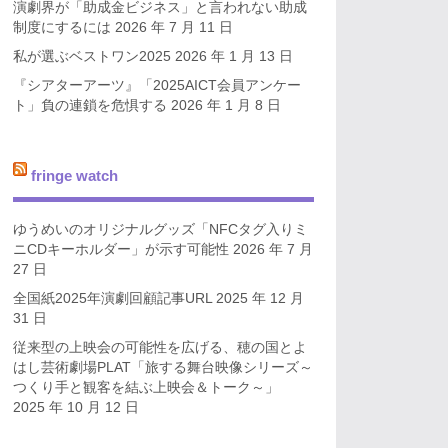
演劇界が「助成金ビジネス」と言われない助成
制度にするには
2026 年 7 月 11 日
私が選ぶベストワン2025
2026 年 1 月 13 日
『シアターアーツ』「2025AICT会員アンケー
ト」負の連鎖を危惧する
2026 年 1 月 8 日
fringe watch
ゆうめいのオリジナルグッズ「NFCタグ入りミ
ニCDキーホルダー」が示す可能性
2026 年 7 月
27 日
全国紙2025年演劇回顧記事URL
2025 年 12 月
31 日
従来型の上映会の可能性を広げる、穂の国とよ
はし芸術劇場PLAT「旅する舞台映像シリーズ～
つくり手と観客を結ぶ上映会＆トーク～」
2025 年 10 月 12 日