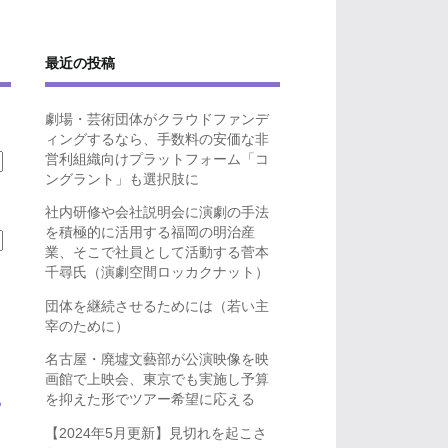
最近の投稿
劇場・芸術団体がクラウドファンデ
ィングするなら、手数料の安価な非
営利組織向けプラットフォーム「コ
ングラント」も選択肢に
社内研修や会社説明会に演劇の手法
を積極的に活用する福岡の明治産
業、そこで社員として活動する菅本
千尋氏（演劇空間ロッカクナット）
団体を継続させるためには（若い主
宰のために）
名古屋・廃墟文藝部が公演映像を映
画館で上映会、東京でも実施し予算
を抑えた形でツアー希望に応える
ら
【2024年5月更新】見切れを起こさ