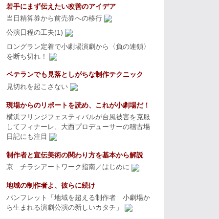
若手にまず伝えたい改善のアイデア
当日精算券から前売券への移行
公演日程の工夫(1)
ロングラン定着で小劇場演劇から〈負の連鎖〉
を断ち切れ！
ベテランでも見落としがちな制作テクニック
見切れを起こさない
現場からのリポートを読め、これが小劇場だ！
横浜フリンジフェスティバルが台風被害を克服
してフィナーレ、大西プロデューサーの稽古場
日記にも注目
制作者と宣伝美術の関わり方を基本から解説
京 チラシアートワーク指南／はじめに
地域の制作者よ、彼らに続け
パンフレット「地域を超える制作者 小劇場か
ら生まれる演劇公演の新しいカタチ」