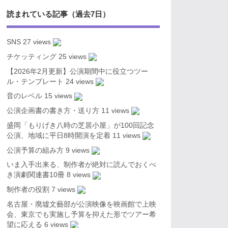
読まれている記事（過去7日）
SNS
27 views
チケッティング
25 views
【2026年2月更新】公演期間中に役立つツー
ル・テンプレート
24 views
音のレベル
15 views
公演企画書の書き方・送り方
11 views
盛岡「もりげき八時の芝居小屋」が100回記念
公演、地域に平日8時開演を定着
11 views
公演予算の組み方
9 views
いま入手出来る、制作者が絶対に読んでおくべ
き演劇関連書10冊
8 views
制作者の役割
7 views
名古屋・廃墟文藝部が公演映像を映画館で上映
会、東京でも実施し予算を抑えた形でツアー希
望に応える
6 views