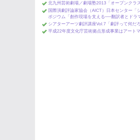
北九州芸術劇場／劇場塾2013「オープンク
国際演劇評論家協会（AICT）日本センター「シ
ポジウム「創作現場を支える──翻訳者とドラ
シアターアーツ劇評講座Vol.7「劇評って何
平成22年度文化庁芸術拠点形成事業はアート