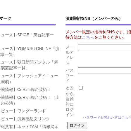
マーク
演劇制作SNS（メンバーのみ）
メンバー限定の招待制SNSです。招
ュース】SPICE「舞台記事一
待方法は
こちら
をご覧ください。
」
メー
ュース】YOMIURI ONLINE「演
ルア
記事一覧」
ドレ
ニュース】朝日新聞デジタル「舞
ス
・演芸記事一覧」
パス
ワー
ニュース】フレッシュアイニュー
ド
（演劇）
次回
演情報】CoRich舞台芸術！
から
演情報】CoRich舞台芸術！（上
自動
中の公演）
的に
ログ
レビュー】ワンダーランド
イン
パスワードを忘れた方はこち
レビュー】演劇感想文リンク
情報共有】ネットTAM「情報掲示