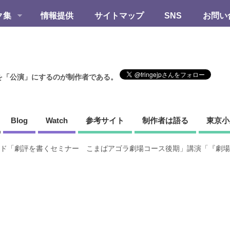
ク集
情報提供
サイトマップ
SNS
お問い
を「公演」にするのが制作者である。
Blog
Watch
参考サイト
制作者は語る
東京小
ド「劇評を書くセミナー こまばアゴラ劇場コース後期」講演「『劇場