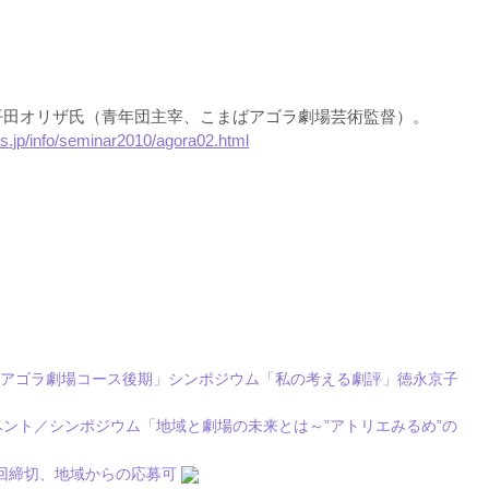
平田オリザ氏（青年団主宰、こまばアゴラ劇場芸術監督）。
s.jp/info/seminar2010/agora02.html
ばアゴラ劇場コース後期」シンポジウム「私の考える劇評」徳永京子
念イベント／シンポジウム「地域と劇場の未来とは～”アトリエみるめ”の
回締切、地域からの応募可