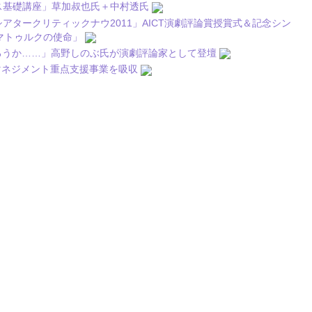
ラス基礎講座」草加叔也氏＋中村透氏
アタークリティックナウ2011」AICT演劇評論賞授賞式＆記念シン
マトゥルクの使命」
だろうか……」高野しのぶ氏が演劇評論家として登壇
マネジメント重点支援事業を吸収