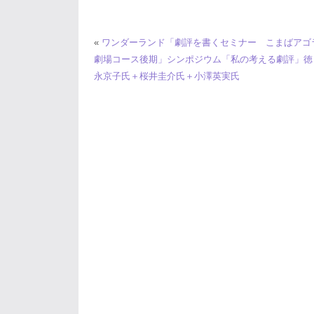
«
ワンダーランド「劇評を書くセミナー こまばアゴ
劇場コース後期」シンポジウム「私の考える劇評」徳
永京子氏＋桜井圭介氏＋小澤英実氏