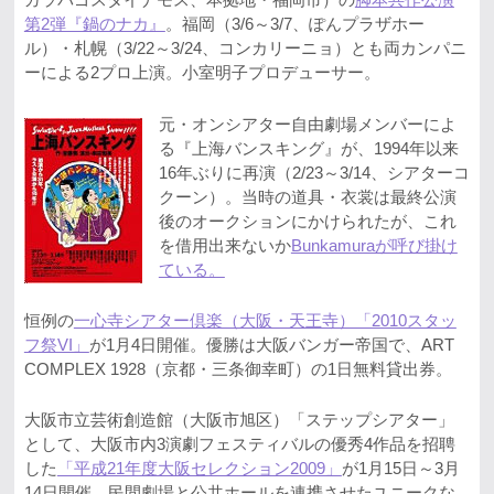
第2弾『鍋のナカ』
。福岡（3/6～3/7、ぽんプラザホー
ル）・札幌（3/22～3/24、コンカリーニョ）とも両カンパニ
ーによる2プロ上演。小室明子プロデューサー。
元・オンシアター自由劇場メンバーによ
る『上海バンスキング』が、1994年以来
16年ぶりに再演（2/23～3/14、シアターコ
クーン）。当時の道具・衣裳は最終公演
後のオークションにかけられたが、これ
を借用出来ないか
Bunkamuraが呼び掛け
ている。
恒例の
一心寺シアター倶楽（大阪・天王寺）「2010スタッ
フ祭VI」
が1月4日開催。優勝は大阪バンガー帝国で、ART
COMPLEX 1928（京都・三条御幸町）の1日無料貸出券。
大阪市立芸術創造館（大阪市旭区）「ステップシアター」
として、大阪市内3演劇フェスティバルの優秀4作品を招聘
した
「平成21年度大阪セレクション2009」
が1月15日～3月
14日開催。民間劇場と公共ホールを連携させたユニークな