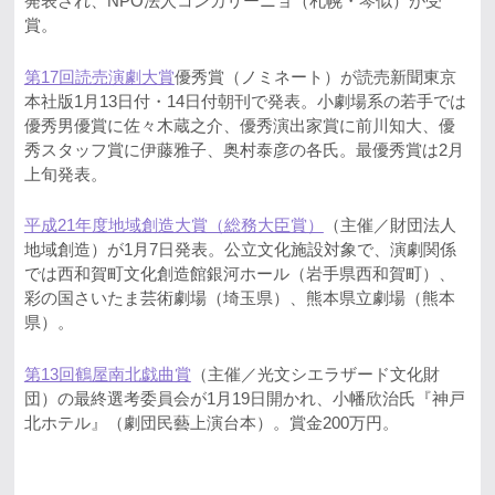
発表され、NPO法人コンカリーニョ（札幌・琴似）が受
賞。
第17回読売演劇大賞
優秀賞（ノミネート）が読売新聞東京
本社版1月13日付・14日付朝刊で発表。小劇場系の若手では
優秀男優賞に佐々木蔵之介、優秀演出家賞に前川知大、優
秀スタッフ賞に伊藤雅子、奥村泰彦の各氏。最優秀賞は2月
上旬発表。
平成21年度地域創造大賞（総務大臣賞）
（主催／財団法人
地域創造）が1月7日発表。公立文化施設対象で、演劇関係
では西和賀町文化創造館銀河ホール（岩手県西和賀町）、
彩の国さいたま芸術劇場（埼玉県）、熊本県立劇場（熊本
県）。
第13回鶴屋南北戯曲賞
（主催／光文シエラザード文化財
団）の最終選考委員会が1月19日開かれ、小幡欣治氏『神戸
北ホテル』（劇団民藝上演台本）。賞金200万円。