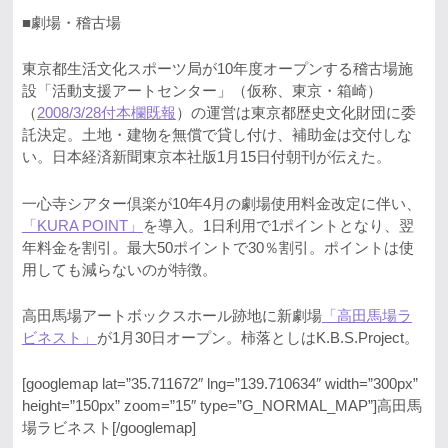
■劇場・稽古場
東京都生活文化スポーツ局が10年度オープンする稽古場施
設「活動支援アートセンター」（仮称、東京・箱崎）
（
2008/3/28付本欄既報
）の運営は東京都歴史文化財団に委
託決定。土地・建物を無償で貸し付け、補助金は交付しな
い。日本経済新聞東京本社版1月15日付朝刊が伝えた。
一心寺シアター倶楽が10年4月の劇場使用料金改定に伴い、
「KURA POINT」
を導入。1日利用で1ポイントとなり、翌
年料金を割引。最大50ポイントで30％割引。ポイントは使
用しても減らないのが特徴。
高田馬場アートボックスホール跡地に新劇場
「高田馬場ラ
ビネスト」
が1月30日オープン。柿落としはK.B.S.Project。
[googlemap lat=”35.711672″ lng=”139.710634″ width=”300px”
height=”150px” zoom=”15″ type=”G_NORMAL_MAP”]高田馬
場ラビネスト[/googlemap]