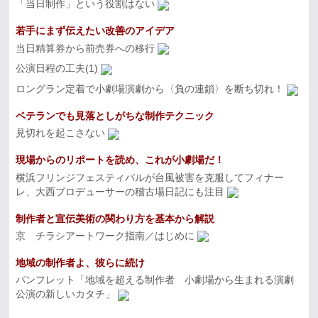
「当日制作」という役割はない
若手にまず伝えたい改善のアイデア
当日精算券から前売券への移行
公演日程の工夫(1)
ロングラン定着で小劇場演劇から〈負の連鎖〉を断ち切れ！
ベテランでも見落としがちな制作テクニック
見切れを起こさない
現場からのリポートを読め、これが小劇場だ！
横浜フリンジフェスティバルが台風被害を克服してフィナー
レ、大西プロデューサーの稽古場日記にも注目
制作者と宣伝美術の関わり方を基本から解説
京 チラシアートワーク指南／はじめに
地域の制作者よ、彼らに続け
パンフレット「地域を超える制作者 小劇場から生まれる演劇
公演の新しいカタチ」