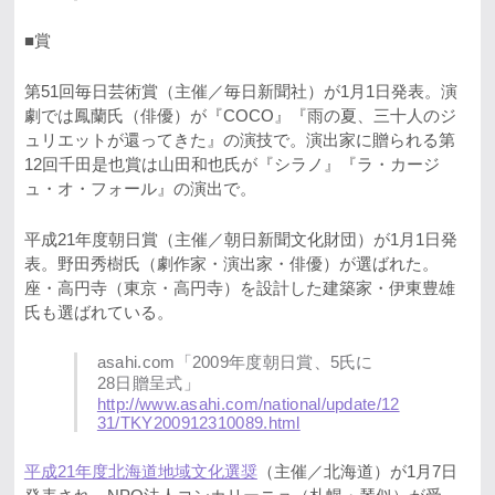
■賞
第51回毎日芸術賞（主催／毎日新聞社）が1月1日発表。演
劇では鳳蘭氏（俳優）が『COCO』『雨の夏、三十人のジ
ュリエットが還ってきた』の演技で。演出家に贈られる第
12回千田是也賞は山田和也氏が『シラノ』『ラ・カージ
ュ・オ・フォール』の演出で。
平成21年度朝日賞（主催／朝日新聞文化財団）が1月1日発
表。野田秀樹氏（劇作家・演出家・俳優）が選ばれた。
座・高円寺（東京・高円寺）を設計した建築家・伊東豊雄
氏も選ばれている。
asahi.com「2009年度朝日賞、5氏に
28日贈呈式」
http://www.asahi.com/national/update/12
31/TKY200912310089.html
平成21年度北海道地域文化選奨
（主催／北海道）が1月7日