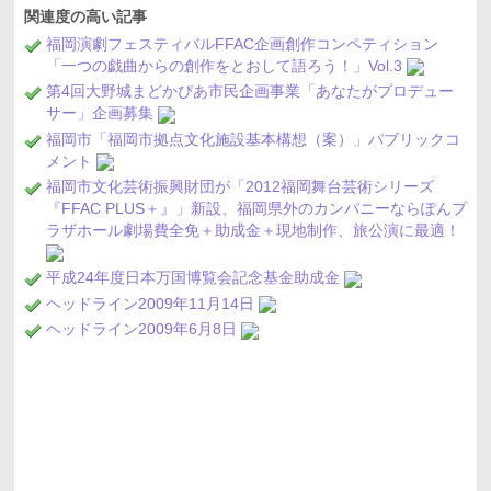
関連度の高い記事
福岡演劇フェスティバルFFAC企画創作コンペティション
「一つの戯曲からの創作をとおして語ろう！」Vol.3
第4回大野城まどかぴあ市民企画事業「あなたがプロデュー
サー」企画募集
福岡市「福岡市拠点文化施設基本構想（案）」パブリックコ
メント
福岡市文化芸術振興財団が「2012福岡舞台芸術シリーズ
『FFAC PLUS＋』」新設、福岡県外のカンパニーならぽんプ
ラザホール劇場費全免＋助成金＋現地制作、旅公演に最適！
平成24年度日本万国博覧会記念基金助成金
ヘッドライン2009年11月14日
ヘッドライン2009年6月8日