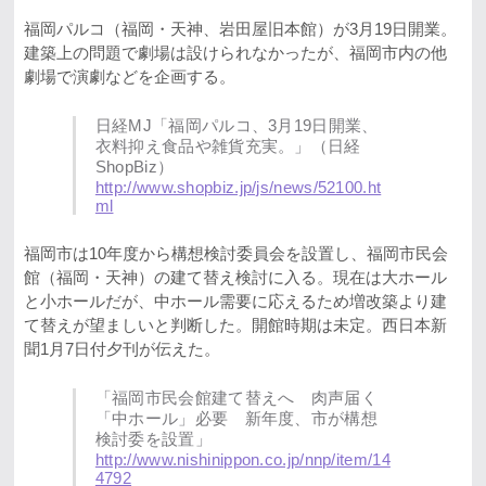
福岡パルコ（福岡・天神、岩田屋旧本館）が3月19日開業。
建築上の問題で劇場は設けられなかったが、福岡市内の他
劇場で演劇などを企画する。
日経MJ「福岡パルコ、3月19日開業、
衣料抑え食品や雑貨充実。」（日経
ShopBiz）
http://www.shopbiz.jp/js/news/52100.ht
ml
福岡市は10年度から構想検討委員会を設置し、福岡市民会
館（福岡・天神）の建て替え検討に入る。現在は大ホール
と小ホールだが、中ホール需要に応えるため増改築より建
て替えが望ましいと判断した。開館時期は未定。西日本新
聞1月7日付夕刊が伝えた。
「福岡市民会館建て替えへ 肉声届く
「中ホール」必要 新年度、市が構想
検討委を設置」
http://www.nishinippon.co.jp/nnp/item/14
4792