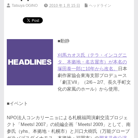
Tatsuya OGINO
2010 年 1 月 15 日
ヘッドライン
■動静
刈馬カオス氏（テラ・インコグニ
タ、本拠地・名古屋市）が本名の
塚田泰一郎に10年から改名。
日本
劇作家協会東海支部プロデュース
「劇王VII」（2/6～2/7、長久手町文
化の家風のホール）から使用。
■イベント
NPO法人コンカリーニョによる札幌福岡演劇交流プロジェ
クト「Meets! 2007」の続編企画「Meets! 2009」として、南
参氏（yhs、本拠地・札幌市）と川口大樹氏（万能グローブ
ガラパゴスダイナモス、本拠地・福岡市）の
脚本共作公演