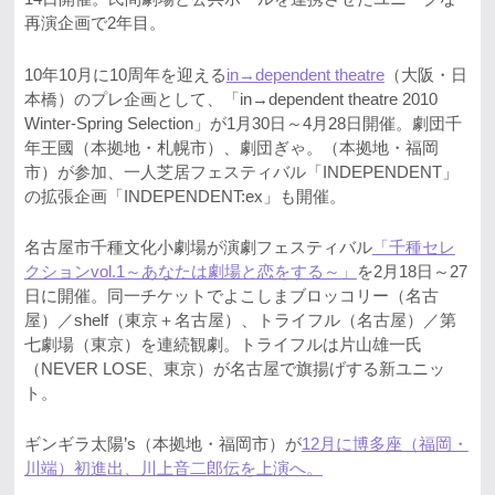
再演企画で2年目。
10年10月に10周年を迎える
in→dependent theatre
（大阪・日
本橋）のプレ企画として、「in→dependent theatre 2010
Winter-Spring Selection」が1月30日～4月28日開催。劇団千
年王國（本拠地・札幌市）、劇団ぎゃ。（本拠地・福岡
市）が参加、一人芝居フェスティバル「INDEPENDENT」
の拡張企画「INDEPENDENT:ex」も開催。
名古屋市千種文化小劇場が演劇フェスティバル
「千種セレ
クションvol.1～あなたは劇場と恋をする～」
を2月18日～27
日に開催。同一チケットでよこしまブロッコリー（名古
屋）／shelf（東京＋名古屋）、トライフル（名古屋）／第
七劇場（東京）を連続観劇。トライフルは片山雄一氏
（NEVER LOSE、東京）が名古屋で旗揚げする新ユニッ
ト。
ギンギラ太陽’s（本拠地・福岡市）が
12月に博多座（福岡・
川端）初進出、川上音二郎伝を上演へ。