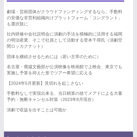
劇場・芸術団体がクラウドファンディングするなら、手数料
の安価な非営利組織向けプラットフォーム「コングラント」
も選択肢に
社内研修や会社説明会に演劇の手法を積極的に活用する福岡
の明治産業、そこで社員として活動する菅本千尋氏（演劇空
間ロッカクナット）
団体を継続させるためには（若い主宰のために）
名古屋・廃墟文藝部が公演映像を映画館で上映会、東京でも
実施し予算を抑えた形でツアー希望に応える
【2024年5月更新】見切れを起こさない
手数料なしで実現出来る、当日精算の捨てメアドによる大量
予約・無断キャンセル対策（2023年8月現在）
演劇で収益を出すことは可能か