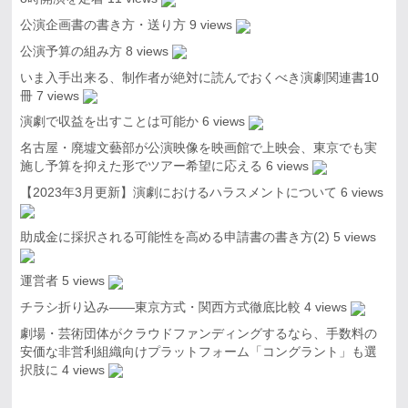
公演企画書の書き方・送り方
9 views
公演予算の組み方
8 views
いま入手出来る、制作者が絶対に読んでおくべき演劇関連書10
冊
7 views
演劇で収益を出すことは可能か
6 views
名古屋・廃墟文藝部が公演映像を映画館で上映会、東京でも実
施し予算を抑えた形でツアー希望に応える
6 views
【2023年3月更新】演劇におけるハラスメントについて
6 views
助成金に採択される可能性を高める申請書の書き方(2)
5 views
運営者
5 views
チラシ折り込み――東京方式・関西方式徹底比較
4 views
劇場・芸術団体がクラウドファンディングするなら、手数料の
安価な非営利組織向けプラットフォーム「コングラント」も選
択肢に
4 views