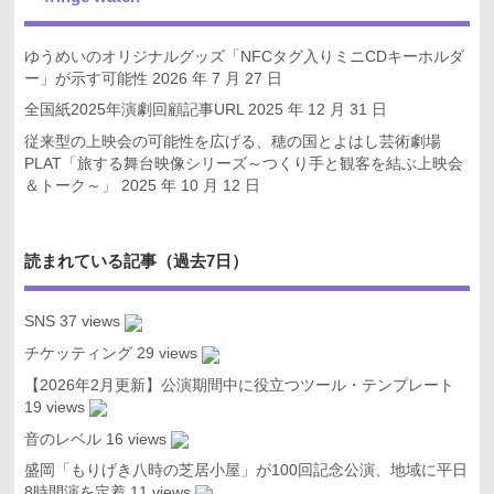
ゆうめいのオリジナルグッズ「NFCタグ入りミニCDキーホルダ
ー」が示す可能性
2026 年 7 月 27 日
全国紙2025年演劇回顧記事URL
2025 年 12 月 31 日
従来型の上映会の可能性を広げる、穂の国とよはし芸術劇場
PLAT「旅する舞台映像シリーズ～つくり手と観客を結ぶ上映会
＆トーク～」
2025 年 10 月 12 日
読まれている記事（過去7日）
SNS
37 views
チケッティング
29 views
【2026年2月更新】公演期間中に役立つツール・テンプレート
19 views
音のレベル
16 views
盛岡「もりげき八時の芝居小屋」が100回記念公演、地域に平日
8時開演を定着
11 views