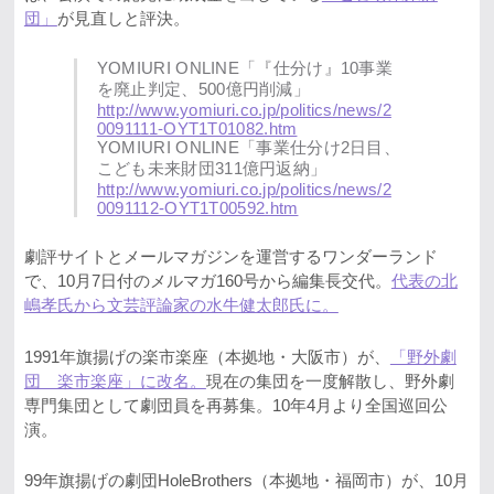
団」
が見直しと評決。
YOMIURI ONLINE「『仕分け』10事業
を廃止判定、500億円削減」
http://www.yomiuri.co.jp/politics/news/2
0091111-OYT1T01082.htm
YOMIURI ONLINE「事業仕分け2日目、
こども未来財団311億円返納」
http://www.yomiuri.co.jp/politics/news/2
0091112-OYT1T00592.htm
劇評サイトとメールマガジンを運営するワンダーランド
で、10月7日付のメルマガ160号から編集長交代。
代表の北
嶋孝氏から文芸評論家の水牛健太郎氏に。
1991年旗揚げの楽市楽座（本拠地・大阪市）が、
「野外劇
団 楽市楽座」に改名。
現在の集団を一度解散し、野外劇
専門集団として劇団員を再募集。10年4月より全国巡回公
演。
99年旗揚げの劇団HoleBrothers（本拠地・福岡市）が、10月