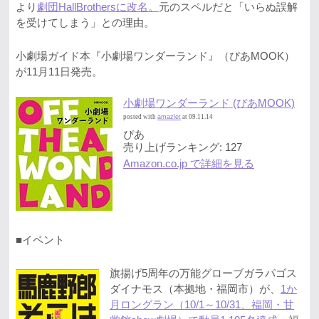
より
劇団HallBrothersに改名。
元のスペルだと「いらぬ誤解
を受けてしまう」との理由。
小劇場ガイド本『小劇場ワンダーランド』（ぴあMOOK）
が11月11日発売。
小劇場ワンダーランド (ぴあMOOK)
posted with
amazlet
at 09.11.14
ぴあ
売り上げランキング: 127
Amazon.co.jp で詳細を見る
■イベント
旗揚げ5周年の万能グローブガラパゴス
ダイナモス（本拠地・福岡市）が、
1か
月ロングラン（10/1～10/31、福岡・甘