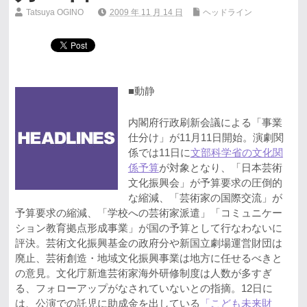
Tatsuya OGINO
2009 年 11 月 14 日
ヘッドライン
■動静
内閣府行政刷新会議による「事業
仕分け」が11月11日開始。演劇関
係では11日に
文部科学省の文化関
係予算
が対象となり、「日本芸術
文化振興会」が予算要求の圧倒的
な縮減、「芸術家の国際交流」が
予算要求の縮減、「学校への芸術家派遣」「コミュニケー
ション教育拠点形成事業」が国の予算として行なわないに
評決。芸術文化振興基金の政府分や新国立劇場運営財団は
廃止、芸術創造・地域文化振興事業は地方に任せるべきと
の意見。文化庁新進芸術家海外研修制度は人数が多すぎ
る、フォローアップがなされていないとの指摘。12日に
は、公演での託児に助成金を出している
「こども未来財