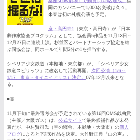
棠館show劇場）で動員1,105名達成。
福
岡のカンパニーで1,000名突破は久々。
来春は初の札幌公演も予定。
座・高円寺1
（東京・高円寺）が「日本
劇作家協会プログラム」として、協会員5作品を11月13日～
12月27日に連続上演。杉並区とパートナーシップ協定を結
ぶ同協会は、同ホールで年間3分の1を担当する。
シベリア少女鉄道（本拠地・東京都）が、「シベリア少女
鉄道スピリッツ」に改名して活動再開。
次回公演（1/6～
1/17、東京・タイニイアリス）決定。
07年12月以来とな
る。
■賞
11月下旬に最終選考会が予定されている第16回OMS戯曲賞
（主催／大阪ガス）は、
公式サイト
で最終候補作品が未発
表だが、中村賢司氏（空の驛舎、本拠地・大阪市）の
個人
ブログ
によると下記8作品を決定。大竹野正典『山の声』、