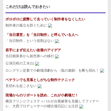
これだけは読んでおきたい
ボロボロに疲弊して去っていく制作者をなくしたい
制作者の孤立を防ぐために
「当日運営」を「当日制作」と呼んでいる人へ
「当日制作」という役割はない
若手にまず伝えたい改善のアイデア
当日精算券から前売券への移行
公演日程の工夫(1)
ロングラン定着で小劇場演劇から〈負の連鎖〉を断ち切れ！
ベテランでも見落としがちな制作テクニック
見切れを起こさない
現場からのリポートを読め、これが小劇場だ！
横浜フリンジフェスティバルが台風被害を克服してフィナー
レ、大西プロデューサーの稽古場日記にも注目