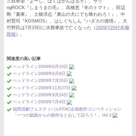
三枝希望『よーし、ぼくはがんばるぞ』、サリ
ngROCK『しまうまの毛』、高橋恵『冬のトマト』、田辺
剛『書庫』、土橋淳志『裏山の犬にでも喰われろ！』、中
村賢司『KOSMOS』、はしぐちしん『ハダカの激情』。大
竹野氏は7月19日に水難事故で亡くなった（
2009/7/25付本欄
既報
）。
関連度の高い記事
ヘッドライン2009年6月10日
ヘッドライン2009年6月8日
ヘッドライン2009年7月25日
ヘッドライン2009年11月27日
ヘッドライン2009年9月24日
ヘッドライン2009年7月4日
福岡演劇フェスティバルFFAC企画創作コンペティション
「一つの戯曲からの創作をとおして語ろう！」Vol.3