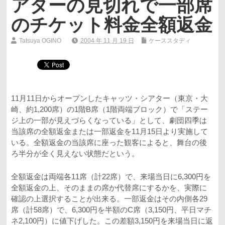
アターの見切れで一部席
のチケット料金全額返金
Tatsuya OGINO
2004 年 11 月 19 日
ケーススタディ
11月11日からオープンしたキャッツ・シアター（東京・大
崎、約1,200席）の1階B席（1階両端ブロック）で「ステー
ジ上の一部が見えづらくなっている」として、劇団四季は
当該席の全額返金または一部返金を11月15日より実施して
いる。全額返金の当該席に座った観客によると、舞台の後
ろ半分が全く見えない状態だという。
全額返金は両端各11席（計22席）で、来場当日に6,300円を
全額返金の上、そのままの席か代替席にするかを、実際に
確認の上選択することが出来る。一部返金はその内側各29
席（計58席）で、6,300円を半額のC席（3,150円、平日マチ
ネ2,100円）に値下げした。この差額3,150円を来場当日に返