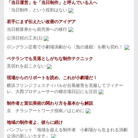
「当日運営」を「当日制作」と呼んでいる人へ
「当日制作」という役割はない
若手にまず伝えたい改善のアイデア
当日精算券から前売券への移行
公演日程の工夫(1)
ロングラン定着で小劇場演劇から〈負の連鎖〉を断ち切れ！
ベテランでも見落としがちな制作テクニック
見切れを起こさない
現場からのリポートを読め、これが小劇場だ！
横浜フリンジフェスティバルが台風被害を克服してフィナー
レ、大西プロデューサーの稽古場日記にも注目
制作者と宣伝美術の関わり方を基本から解説
京 チラシアートワーク指南／はじめに
地域の制作者よ、彼らに続け
パンフレット「地域を超える制作者 小劇場から生まれる演劇
公演の新しいカタチ」