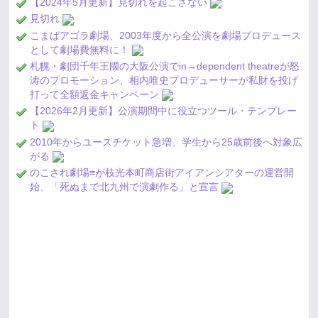
【2024年5月更新】見切れを起こさない
見切れ
こまばアゴラ劇場、2003年度から全公演を劇場プロデュース
として劇場費無料に！
札幌・劇団千年王國の大阪公演でin→dependent theatreが怒
涛のプロモーション、相内唯史プロデューサーが私財を投げ
打って全額返金キャンペーン
【2026年2月更新】公演期間中に役立つツール・テンプレー
ト
2010年からユースチケット急増、学生から25歳前後へ対象広
がる
のこされ劇場≡が枝光本町商店街アイアンシアターの運営開
始、「死ぬまで北九州で演劇作る」と宣言