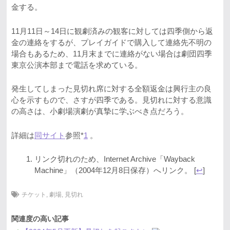
金する。
11月11日～14日に観劇済みの観客に対しては四季側から返
金の連絡をするが、プレイガイドで購入して連絡先不明の
場合もあるため、11月末までに連絡がない場合は劇団四季
東京公演本部まで電話を求めている。
発生してしまった見切れ席に対する全額返金は興行主の良
心を示すもので、さすが四季である。見切れに対する意識
の高さは、小劇場演劇が真摯に学ぶべき点だろう。
詳細は
同サイト
参照*
1
。
リンク切れのため、Internet Archive「Wayback
Machine」（2004年12月8日保存）へリンク。 [
↩
]
チケット
,
劇場
,
見切れ
関連度の高い記事