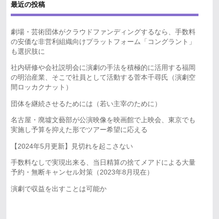
最近の投稿
劇場・芸術団体がクラウドファンディングするなら、手数料
の安価な非営利組織向けプラットフォーム「コングラント」
も選択肢に
社内研修や会社説明会に演劇の手法を積極的に活用する福岡
の明治産業、そこで社員として活動する菅本千尋氏（演劇空
間ロッカクナット）
団体を継続させるためには（若い主宰のために）
名古屋・廃墟文藝部が公演映像を映画館で上映会、東京でも
実施し予算を抑えた形でツアー希望に応える
【2024年5月更新】見切れを起こさない
手数料なしで実現出来る、当日精算の捨てメアドによる大量
予約・無断キャンセル対策（2023年8月現在）
演劇で収益を出すことは可能か