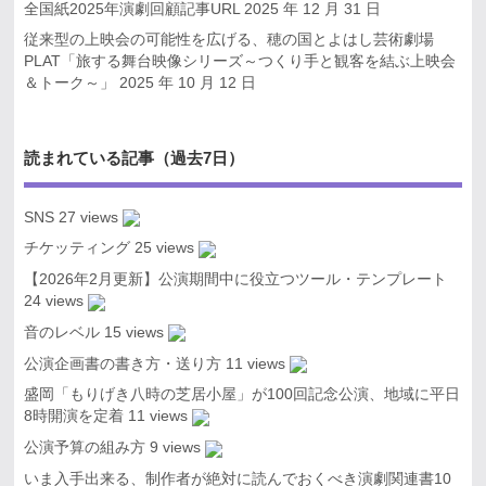
全国紙2025年演劇回顧記事URL
2025 年 12 月 31 日
従来型の上映会の可能性を広げる、穂の国とよはし芸術劇場
PLAT「旅する舞台映像シリーズ～つくり手と観客を結ぶ上映会
＆トーク～」
2025 年 10 月 12 日
読まれている記事（過去7日）
SNS
27 views
チケッティング
25 views
【2026年2月更新】公演期間中に役立つツール・テンプレート
24 views
音のレベル
15 views
公演企画書の書き方・送り方
11 views
盛岡「もりげき八時の芝居小屋」が100回記念公演、地域に平日
8時開演を定着
11 views
公演予算の組み方
9 views
いま入手出来る、制作者が絶対に読んでおくべき演劇関連書10