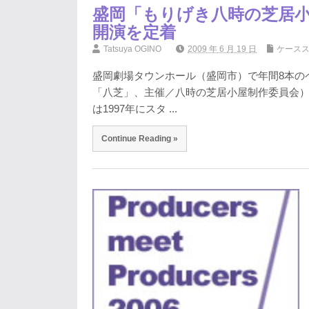
盛岡「もりげき八時の芝居小
開演を定着
Tatsuya OGINO
2009 年 6 月 19 日
ケース
盛岡劇場タウンホール（盛岡市）で年間8本の
「八芝」、主催／八時の芝居小屋制作委員会）が
は1997年にスタ ...
Continue Reading »