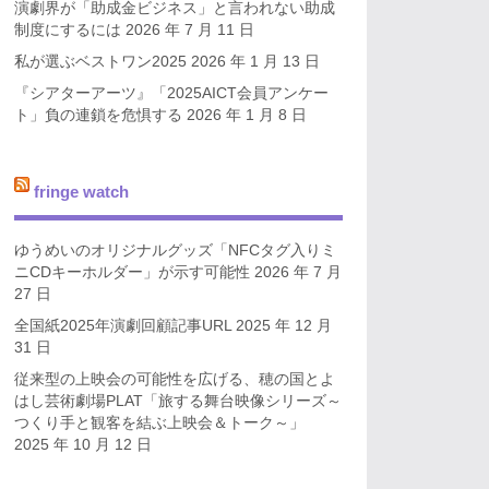
演劇界が「助成金ビジネス」と言われない助成
制度にするには
2026 年 7 月 11 日
私が選ぶベストワン2025
2026 年 1 月 13 日
『シアターアーツ』「2025AICT会員アンケー
ト」負の連鎖を危惧する
2026 年 1 月 8 日
fringe watch
ゆうめいのオリジナルグッズ「NFCタグ入りミ
ニCDキーホルダー」が示す可能性
2026 年 7 月
27 日
全国紙2025年演劇回顧記事URL
2025 年 12 月
31 日
従来型の上映会の可能性を広げる、穂の国とよ
はし芸術劇場PLAT「旅する舞台映像シリーズ～
つくり手と観客を結ぶ上映会＆トーク～」
2025 年 10 月 12 日