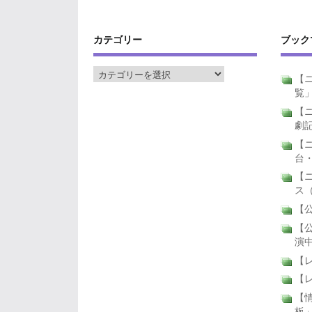
カテゴリー
ブック
【ニ
覧
【ニ
劇
【
台
【
ス
【公
【公
演
【
【
【
板