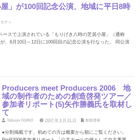
屋」が100回記念公演、地域に平日8時
スタディ
ペースで上演されている「もりげき八時の芝居小屋」（通称
、6月10日～12日に100回目の記念公演を行なった。 同公演
Producers meet Producers 2006 地
域の制作者のための創造啓発ツアー／
参加者リポート(5)矢作勝義氏を取材し
て
Tatsuya OGINO
2007 年 3 月 31 日
創造啓発
●分割掲載です。初めての方は概要から順にご覧ください。
PmP2006参加者リポート 「公共ホールの雄として自主事業、