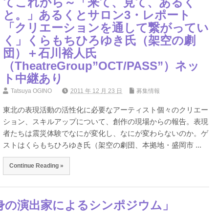
てこれから～「来て、見て、あるく
と。」あるくとサロン3・レポート
「クリエーションを通して繋がってい
く」くらもちひろゆき氏（架空の劇
団）＋石川裕人氏
（TheatreGroup”OCT/PASS”）ネッ
ト中継あり
Tatsuya OGINO
2011 年 12 月 23 日
募集情報
東北の表現活動の活性化に必要なアーティスト個々のクリエー
ション、スキルアップについて、創作の現場からの報告。表現
者たちは震災体験でなにが変化し、なにが変わらないのか。ゲ
ストはくらもちひろゆき氏（架空の劇団、本拠地・盛岡市 ...
Continue Reading »
出身の演出家によるシンポジウム」