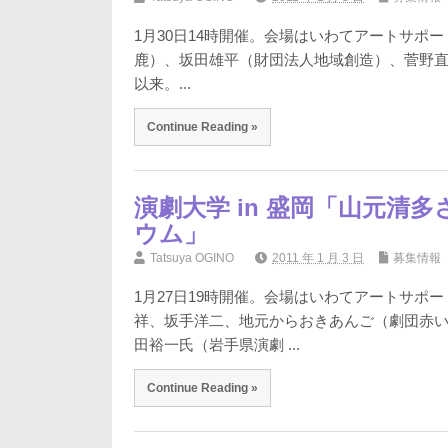
1月30日14時開催。会場はいわてアートサ
鹿）、坂田雄平（財団法人地域創造）、菅野直
以来。...
Continue Reading »
演劇大学 in 盛岡「山元
ウム」
Tatsuya OGINO
2011 年 1 月 3 日
募集情報
1月27日19時開催。会場はいわてアートサ
祥、坂手洋二、地元からおきあんご（劇団赤
田裕一氏（岩手県演劇 ...
Continue Reading »