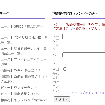
マーク
演劇制作SNS（メンバーのみ）
メンバー限定の招待制SNSです。招
ュース】SPICE「舞台記事一
待方法は
こちら
をご覧ください。
」
メー
ュース】YOMIURI ONLINE「演
ルア
記事一覧」
ドレ
ニュース】朝日新聞デジタル「舞
ス
・演芸記事一覧」
パス
ワー
ニュース】フレッシュアイニュー
ド
（演劇）
次回
演情報】CoRich舞台芸術！
から
演情報】CoRich舞台芸術！（上
自動
中の公演）
的に
ログ
レビュー】ワンダーランド
イン
パスワードを忘れた方はこち
レビュー】演劇感想文リンク
情報共有】ネットTAM「情報掲示
」