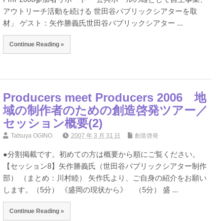
アウトリーチ活動を続ける 世田谷パブリックシアターを取
材」 ゲスト：矢作勝義氏世田谷パブリックシアター ...
Continue Reading »
Producers meet Producers 2006 地
域の制作者のための創造啓発ツアー／
セッション概要(2)
Tatsuya OGINO
2007 年 3 月 31 日
創造啓発
●分割掲載です。初めての方は概要から順にご覧ください。
【セッション8】矢作勝義氏（世田谷パブリックシアター制作
部） （まとめ：川村睦） 矢作氏より、ご自身の紹介をお願い
します。（5分） 《盛岡の現状から》 （5分） 盛 ...
Continue Reading »