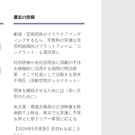
最近の投稿
劇場・芸術団体がクラウドファンデ
ィングするなら、手数料の安価な非
営利組織向けプラットフォーム「コ
ングラント」も選択肢に
社内研修や会社説明会に演劇の手法
を積極的に活用する福岡の明治産
業、そこで社員として活動する菅本
千尋氏（演劇空間ロッカクナット）
団体を継続させるためには（若い主
宰のために）
名古屋・廃墟文藝部が公演映像を映
画館で上映会、東京でも実施し予算
を抑えた形でツアー希望に応える
ら
【2024年5月更新】見切れを起こさ
ない