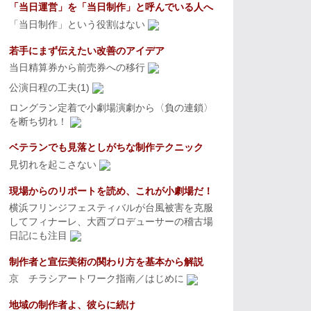
「当日運営」を「当日制作」と呼んでいる人へ
「当日制作」という役割はない
若手にまず伝えたい改善のアイデア
当日精算券から前売券への移行
公演日程の工夫(1)
ロングラン定着で小劇場演劇から〈負の連鎖〉
を断ち切れ！
ベテランでも見落としがちな制作テクニック
見切れを起こさない
現場からのリポートを読め、これが小劇場だ！
横浜フリンジフェスティバルが台風被害を克服
してフィナーレ、大西プロデューサーの稽古場
日記にも注目
制作者と宣伝美術の関わり方を基本から解説
京 チラシアートワーク指南／はじめに
地域の制作者よ、彼らに続け