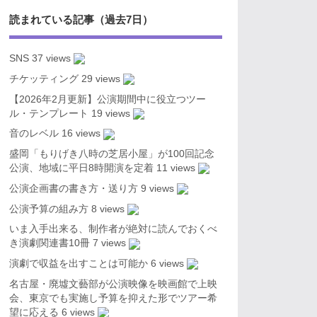
読まれている記事（過去7日）
SNS
37 views
チケッティング
29 views
【2026年2月更新】公演期間中に役立つツー
ル・テンプレート
19 views
音のレベル
16 views
盛岡「もりげき八時の芝居小屋」が100回記念
公演、地域に平日8時開演を定着
11 views
公演企画書の書き方・送り方
9 views
公演予算の組み方
8 views
いま入手出来る、制作者が絶対に読んでおくべ
き演劇関連書10冊
7 views
演劇で収益を出すことは可能か
6 views
名古屋・廃墟文藝部が公演映像を映画館で上映
会、東京でも実施し予算を抑えた形でツアー希
望に応える
6 views