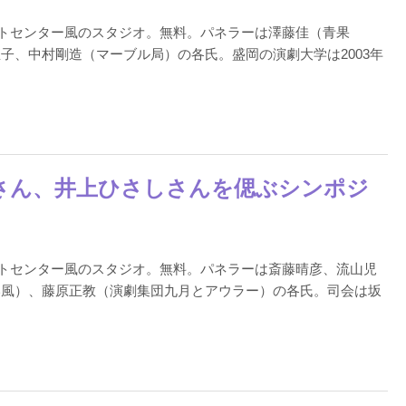
ポートセンター風のスタジオ。無料。パネラーは澤藤佳（青果
子、中村剛造（マーブル局）の各氏。盛岡の演劇大学は2003年
清多さん、井上ひさしさんを偲ぶシンポジ
ポートセンター風のスタジオ。無料。パネラーは斎藤晴彦、流山児
い風）、藤原正教（演劇集団九月とアウラー）の各氏。司会は坂