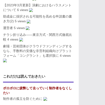
【2023年3月更新】演劇におけるハラスメント
について
6 views
助成金に採択される可能性を高める申請書の書
き方(2)
5 views
運営者
5 views
チラシ折り込み――東京方式・関西方式徹底比
較
4 views
劇場・芸術団体がクラウドファンディングする
なら、手数料の安価な非営利組織向けプラット
フォーム「コングラント」も選択肢に
4 views
これだけは読んでおきたい
ボロボロに疲弊して去っていく制作者をなくし
たい
制作者の孤立を防ぐために