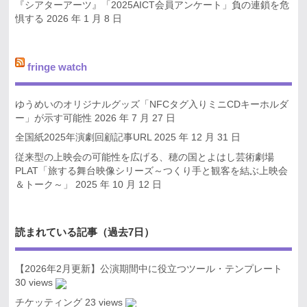
『シアターアーツ』「2025AICT会員アンケート」負の連鎖を危
惧する
2026 年 1 月 8 日
fringe watch
ゆうめいのオリジナルグッズ「NFCタグ入りミニCDキーホルダ
ー」が示す可能性
2026 年 7 月 27 日
全国紙2025年演劇回顧記事URL
2025 年 12 月 31 日
従来型の上映会の可能性を広げる、穂の国とよはし芸術劇場
PLAT「旅する舞台映像シリーズ～つくり手と観客を結ぶ上映会
＆トーク～」
2025 年 10 月 12 日
読まれている記事（過去7日）
【2026年2月更新】公演期間中に役立つツール・テンプレート
30 views
チケッティング
23 views