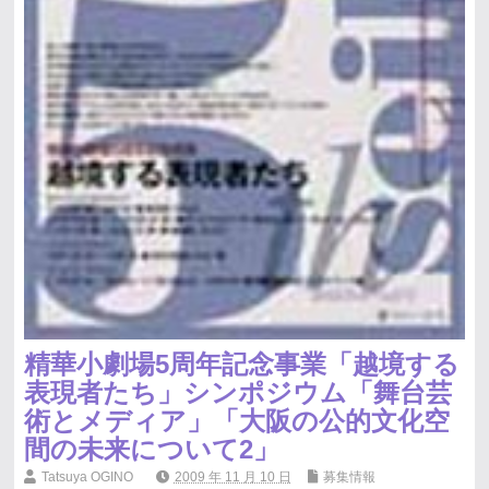
精華小劇場5周年記念事業「越境する
表現者たち」シンポジウム「舞台芸
術とメディア」「大阪の公的文化空
間の未来について2」
Tatsuya OGINO
2009 年 11 月 10 日
募集情報