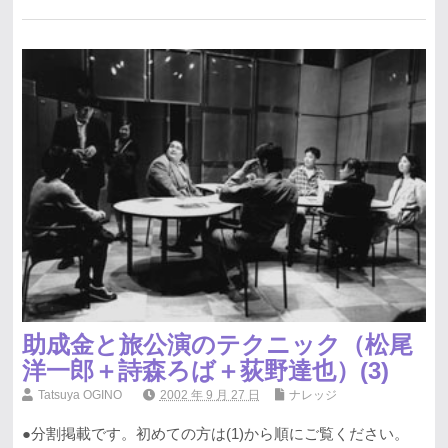
助成金と旅公演のテクニック（松尾
洋一郎＋詩森ろば＋荻野達也）(3)
Tatsuya OGINO
2002 年 9 月 27 日
ナレッジ
●分割掲載です。初めての方は(1)から順にご覧ください。