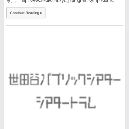
家）。 http://www.festival-tokyo.jp/program/symposium/...
Continue Reading »