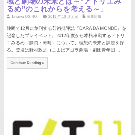
域と劇場の未来とは～”アトリエみ
るめ”のこれからを考える～」
Tatsuya OGINO
2011 年 10 月 2 日
募集情報
静岡で12月に創刊する芸術批評誌『DARA DA MONDE』を
記念したプレイベント。2012年度から本格稼動するアトリ
エみるめ（静岡・寿町）について、理想の未来と課題を探
る。登壇は野村政之（こまばアゴラ劇場・劇団青年団 ...
Continue Reading »