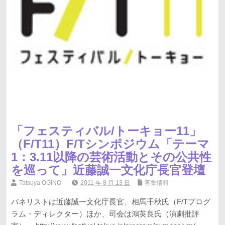
「フェスティバル/トーキョー11」
（F/T11）F/Tシンポジウム「テーマ
1：3.11以降の芸術活動とその公共性
を巡って」近藤誠一文化庁長官登壇
Tatsuya OGINO
2011 年 8 月 13 日
募集情報
パネリストは近藤誠一文化庁長官、相馬千秋氏（F/Tプログ
ラム・ディレクター）ほか、司会は鴻英良氏（演劇批評