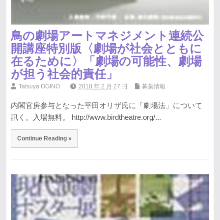
鳥の劇場アートマネジメント連続公
開講座特別版〈劇場が社会とともに
在るために〉「劇場の可能性、劇場
が担う社会的責任」
Tatsuya OGINO
2010 年 2 月 27 日
募集情報
内閣官房参与となった平田オリザ氏に「劇場法」について
訊く。入場無料。 http://www.birdtheatre.org/...
Continue Reading »