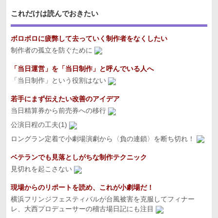
これだけは読んでおきたい
ボロボロに疲弊して去っていく制作者をなくしたい
制作者の孤立を防ぐために
「当日運営」を「当日制作」と呼んでいる人へ
「当日制作」という役割はない
若手にまず伝えたい改善のアイデア
当日精算券から前売券への移行
公演日程の工夫(1)
ロングラン定着で小劇場演劇から〈負の連鎖〉を断ち切れ！
ベテランでも見落としがちな制作テクニック
見切れを起こさない
現場からのリポートを読め、これが小劇場だ！
横浜フリンジフェスティバルが台風被害を克服してフィナー
レ、大西プロデューサーの稽古場日記にも注目