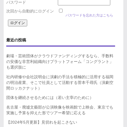
パスワード
次回から自動的にログイン
パスワードを忘れた方はこちら
最近の投稿
劇場・芸術団体がクラウドファンディングするなら、手数料
の安価な非営利組織向けプラットフォーム「コングラント」
も選択肢に
社内研修や会社説明会に演劇の手法を積極的に活用する福岡
の明治産業、そこで社員として活動する菅本千尋氏（演劇空
間ロッカクナット）
団体を継続させるためには（若い主宰のために）
名古屋・廃墟文藝部が公演映像を映画館で上映会、東京でも
実施し予算を抑えた形でツアー希望に応える
【2024年5月更新】見切れを起こさない