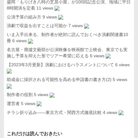
盛岡「もりげき八時の芝居小屋」が100回記念公演、地域に平日
8時開演を定着
11 views
公演予算の組み方
9 views
演劇で収益を出すことは可能か
7 views
いま入手出来る、制作者が絶対に読んでおくべき演劇関連書10
冊
6 views
名古屋・廃墟文藝部が公演映像を映画館で上映会、東京でも実
施し予算を抑えた形でツアー希望に応える
6 views
【2023年3月更新】演劇におけるハラスメントについて
6 views
助成金に採択される可能性を高める申請書の書き方(2)
5 views
制作者の役割
5 views
運営者
5 views
チラシ折り込み――東京方式・関西方式徹底比較
4 views
これだけは読んでおきたい