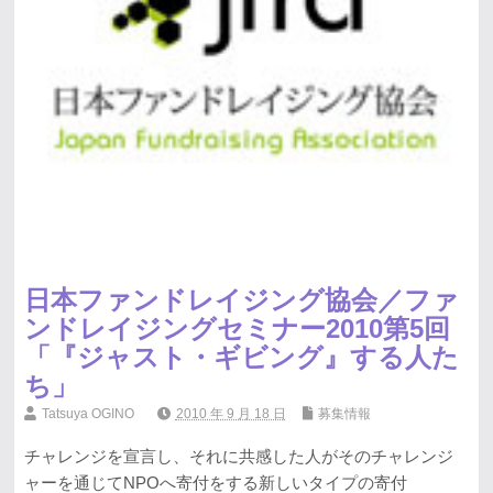
日本ファンドレイジング協会／ファ
ンドレイジングセミナー2010第5回
「『ジャスト・ギビング』する人た
ち」
Tatsuya OGINO
2010 年 9 月 18 日
募集情報
チャレンジを宣言し、それに共感した人がそのチャレンジ
ャーを通じてNPOへ寄付をする新しいタイプの寄付