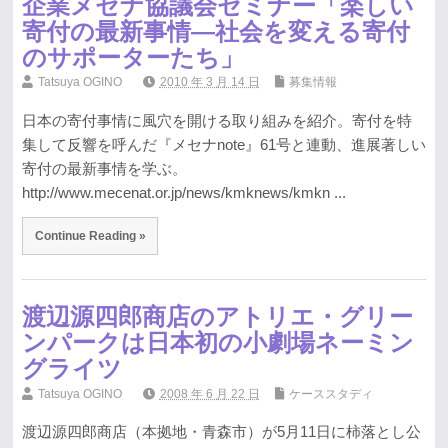
企業メセナ協議会セミナー「楽しい
寄付の最新事情―社会を変える寄付
のサポーターたち」
Tatsuya OGINO
2010 年 3 月 14 日
募集情報
日本の寄付事情に風穴を開ける取り組みを紹介。寄付を特
集して反響を呼んだ『メセナnote』61号と連動、進展著しい
寄付の最新事情を学ぶ。
http://www.mecenat.or.jp/news/kmknews/kmkn ...
Continue Reading »
渡辺源四郎商店のアトリエ・グリー
ンパークは日本初の小劇場ネーミン
グライツ
Tatsuya OGINO
2008 年 6 月 22 日
ケーススタディ
渡辺源四郎商店（本拠地・青森市）が5月11日に柿落とし公