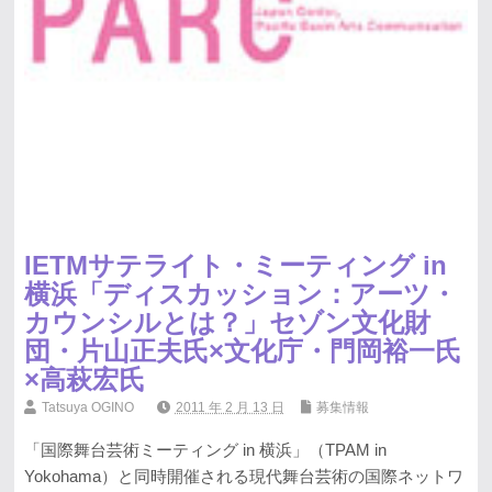
IETMサテライト・ミーティング in
横浜「ディスカッション：アーツ・
カウンシルとは？」セゾン文化財
団・片山正夫氏×文化庁・門岡裕一氏
×高萩宏氏
Tatsuya OGINO
2011 年 2 月 13 日
募集情報
「国際舞台芸術ミーティング in 横浜」（TPAM in
Yokohama）と同時開催される現代舞台芸術の国際ネットワ