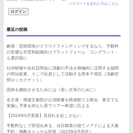
パスワードを忘れた方はこちら
最近の投稿
劇場・芸術団体がクラウドファンディングするなら、手数料
の安価な非営利組織向けプラットフォーム「コングラント」
も選択肢に
社内研修や会社説明会に演劇の手法を積極的に活用する福岡
の明治産業、そこで社員として活動する菅本千尋氏（演劇空
間ロッカクナット）
団体を継続させるためには（若い主宰のために）
名古屋・廃墟文藝部が公演映像を映画館で上映会、東京でも
実施し予算を抑えた形でツアー希望に応える
【2024年5月更新】見切れを起こさない
手数料なしで実現出来る、当日精算の捨てメアドによる大量
予約・無断キャンセル対策（2023年8月現在）