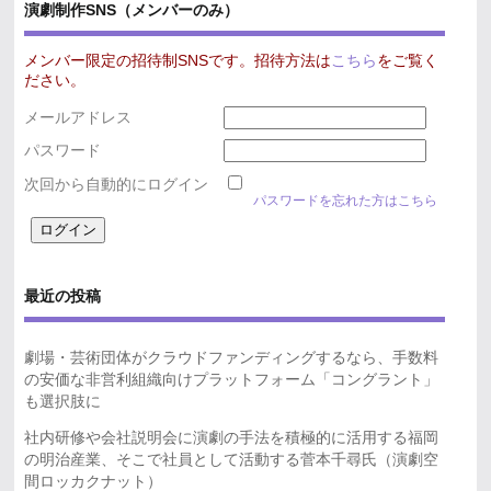
演劇制作SNS（メンバーのみ）
メンバー限定の招待制SNSです。招待方法は
こちら
をご覧く
ださい。
メールアドレス
パスワード
次回から自動的にログイン
パスワードを忘れた方はこちら
最近の投稿
劇場・芸術団体がクラウドファンディングするなら、手数料
の安価な非営利組織向けプラットフォーム「コングラント」
も選択肢に
社内研修や会社説明会に演劇の手法を積極的に活用する福岡
の明治産業、そこで社員として活動する菅本千尋氏（演劇空
間ロッカクナット）