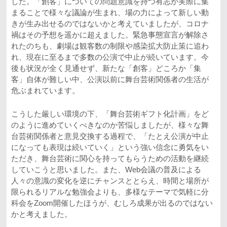
した。「創客」についての問題意識を持つ有志が実際に集
まることで様々な議論が生まれ、場の力によって新しい動
きが生み出せるのではないかと考えていましたが、コロナ
禍はその予想を遥かに超えました。緊急事態宣言が解除さ
れたのちも、劇場は観客数の制限や感染拡大防止策に追わ
れ、現在に至るまで多数の公演で中止が続いています。今
後も状況が全く見通せず、新たな「創客」どころか「集
客」自体が難しい中、公演以前に舞台芸術関係者の生活が
危ぶまれています。
こうした厳しい環境の下、「舞台芸術ギフト化計画」をど
のように進めていくべきなのか苦悩しましたが、様々な舞
台芸術関係者と意見交換する過程で、「たとえ公演が中止
になっても表現は続いていく」という強い信念に勇気をい
ただき、舞台芸術に関心を持ってもらうための活動を継続
していこうと思いました。また、Web会議の普及による
人々の意識の変化を逆にチャンスととらえ、時間と場所が
限られるリアルな勉強会よりも、多様なテーマで気軽に分
科会をZoom開催したほうが、むしろ成果が出るのではない
かと考えました。