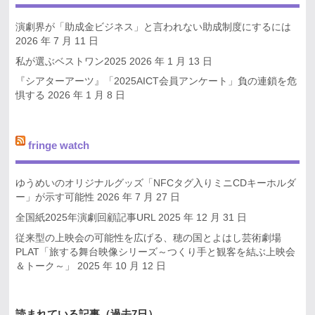
演劇界が「助成金ビジネス」と言われない助成制度にするには
2026 年 7 月 11 日
私が選ぶベストワン2025
2026 年 1 月 13 日
『シアターアーツ』「2025AICT会員アンケート」負の連鎖を危
惧する
2026 年 1 月 8 日
fringe watch
ゆうめいのオリジナルグッズ「NFCタグ入りミニCDキーホルダ
ー」が示す可能性
2026 年 7 月 27 日
全国紙2025年演劇回顧記事URL
2025 年 12 月 31 日
従来型の上映会の可能性を広げる、穂の国とよはし芸術劇場
PLAT「旅する舞台映像シリーズ～つくり手と観客を結ぶ上映会
＆トーク～」
2025 年 10 月 12 日
読まれている記事（過去7日）