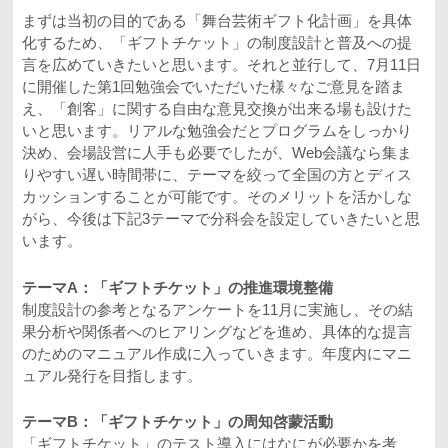
まずは当初の目的である「舞台芸術ギフト化計画」を具体
化するため、「ギフトチケット」の制度設計と普及への提
言を広めていきたいと思います。それと並行して、7月11日
に開催した第1回勉強会でいただいた様々なご意見を踏ま
え、「創客」に関する自由な意見交換が出来る場も設けた
いと思います。リアルな勉強会だとプログラムをしっかり
決め、会場設営に人手も必要でしたが、Web会議なら集ま
りやすい遅い時間帯に、テーマを絞って全国の方とディス
カッションすることが可能です。そのメリットを活かしな
がら、今後は下記3テーマで分科会を設定していきたいと思
います。
テーマA：「ギフトチケット」の推進環境整備
制度設計の参考となるアンケートを11月に実施し、その結
果分析や関係者へのヒアリングなどを進め、具体的な提言
のためのマニュアル作成に入っていきます。年度内にマニ
ュアル発行を目指します。
テーマB：「ギフトチケット」の周知啓蒙活動
「ギフトチケット」のテスト導入にはなにが必要かを考