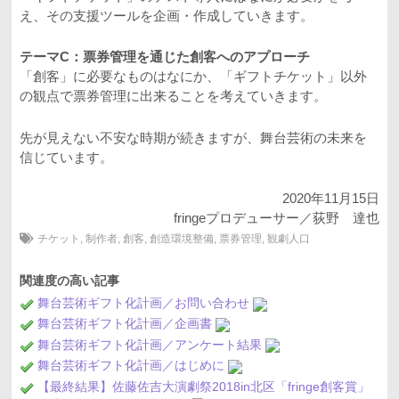
え、その支援ツールを企画・作成していきます。
テーマC：票券管理を通じた創客へのアプローチ
「創客」に必要なものはなにか、「ギフトチケット」以外
の観点で票券管理に出来ることを考えていきます。
先が見えない不安な時期が続きますが、舞台芸術の未来を
信じています。
2020年11月15日
fringeプロデューサー／荻野 達也
チケット
,
制作者
,
創客
,
創造環境整備
,
票券管理
,
観劇人口
関連度の高い記事
舞台芸術ギフト化計画／お問い合わせ
舞台芸術ギフト化計画／企画書
舞台芸術ギフト化計画／アンケート結果
舞台芸術ギフト化計画／はじめに
【最終結果】佐藤佐吉大演劇祭2018in北区「fringe創客賞」