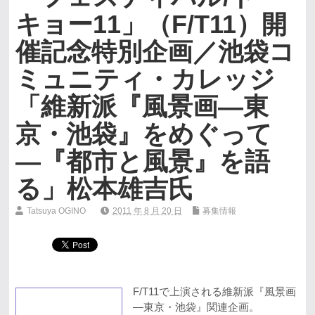
キョー11」（F/T11）開
催記念特別企画／池袋コ
ミュニティ・カレッジ
「維新派『風景画―東
京・池袋』をめぐって
―『都市と風景』を語
る」松本雄吉氏
Tatsuya OGINO
2011 年 8 月 20 日
募集情報
F/T11で上演される維新派『風景画
―東京・池袋』関連企画。