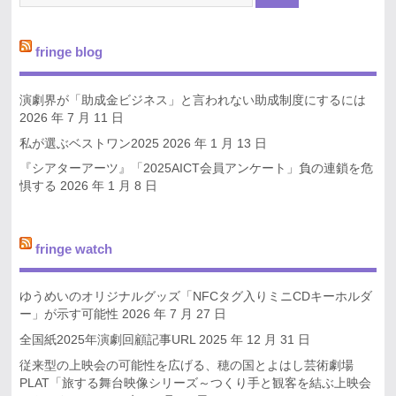
fringe blog
演劇界が「助成金ビジネス」と言われない助成制度にするには
2026 年 7 月 11 日
私が選ぶベストワン2025
2026 年 1 月 13 日
『シアターアーツ』「2025AICT会員アンケート」負の連鎖を危
惧する
2026 年 1 月 8 日
fringe watch
ゆうめいのオリジナルグッズ「NFCタグ入りミニCDキーホルダ
ー」が示す可能性
2026 年 7 月 27 日
全国紙2025年演劇回顧記事URL
2025 年 12 月 31 日
従来型の上映会の可能性を広げる、穂の国とよはし芸術劇場
PLAT「旅する舞台映像シリーズ～つくり手と観客を結ぶ上映会