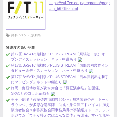
https://cul.7cn.co.jp/programs/progr
am_567150.html
付帯イベント
,
演劇祭
関連度の高い記事
第17回BeSeTo演劇祭／PLUS STREAM「劇場法（仮）オー
プンディスカッション」ネット中継あり
第17回BeSeTo演劇祭／PLUS STREAM「国際共同製作イン
タビュー＆ディスカッション」ネット中継あり
第17回BeSeTo演劇祭／PLUS STREAM「日本演劇界を勝手
にマッピング」ネット中継あり
静岡・伽藍博物堂が街を舞台に「鷹匠演劇祭」初開催、
SPACとのコラボ企画も
王子小劇場「佐藤佐吉演劇祭2014+」無料関連企画「トーク
ラウンジ」が多彩な講師陣、助成・旅公演アドバイスに加え
演出者協会＆劇作家協会両事務局長の事業紹介トーク、シン
ポジウム「ウチが呼ぶのはこんな団体」も開催、すべて無料