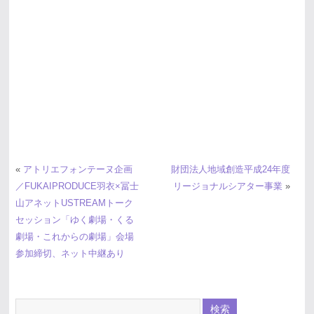
«
アトリエフォンテーヌ企画
財団法人地域創造平成24年度
／FUKAIPRODUCE羽衣×冨士
リージョナルシアター事業
»
山アネットUSTREAMトーク
セッション「ゆく劇場・くる
劇場・これからの劇場」会場
参加締切、ネット中継あり