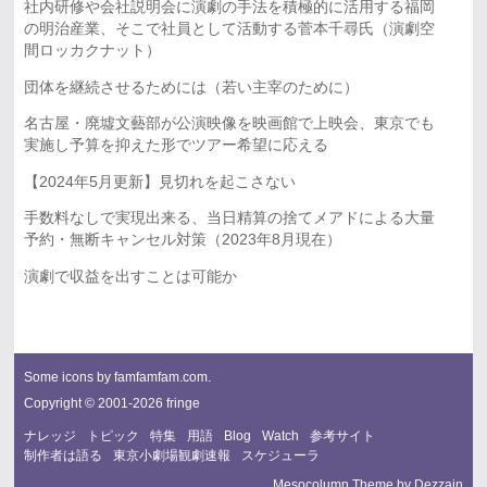
社内研修や会社説明会に演劇の手法を積極的に活用する福岡
の明治産業、そこで社員として活動する菅本千尋氏（演劇空
間ロッカクナット）
団体を継続させるためには（若い主宰のために）
名古屋・廃墟文藝部が公演映像を映画館で上映会、東京でも
実施し予算を抑えた形でツアー希望に応える
【2024年5月更新】見切れを起こさない
手数料なしで実現出来る、当日精算の捨てメアドによる大量
予約・無断キャンセル対策（2023年8月現在）
演劇で収益を出すことは可能か
Some icons by
famfamfam.com
.
Copyright © 2001-2026 fringe
ナレッジ
トピック
特集
用語
Blog
Watch
参考サイト
制作者は語る
東京小劇場観劇速報
スケジューラ
Mesocolumn Theme by Dezzain