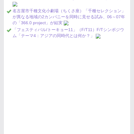
名古屋市千種文化小劇場（ちくさ座）「千種セレクション」
が異なる地域の2カンパニーを同時に見せる試み、06～07年
の「366.0 project」が結実
「フェスティバル/トーキョー11」（F/T11）F/Tシンポジウ
ム「テーマ4：アジアの同時代とは何か？」