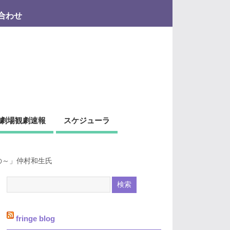
合わせ
劇場観劇速報
スケジューラ
の～」仲村和生氏
fringe blog