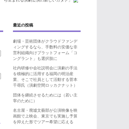
ら生まれる演劇公演の新しいカタチ」
最近の投稿
劇場・芸術団体がクラウドファンデ
ィングするなら、手数料の安価な非
営利組織向けプラットフォーム「コ
ングラント」も選択肢に
社内研修や会社説明会に演劇の手法
を積極的に活用する福岡の明治産
業、そこで社員として活動する菅本
千尋氏（演劇空間ロッカクナット）
団体を継続させるためには（若い主
宰のために）
名古屋・廃墟文藝部が公演映像を映
画館で上映会、東京でも実施し予算
を抑えた形でツアー希望に応える
ら