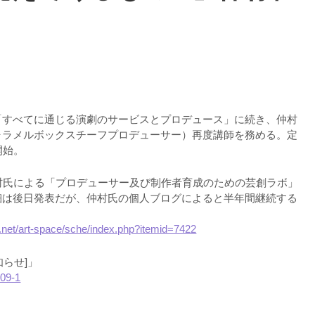
「すべてに通じる演劇のサービスとプロデュース」に続き、仲村
ャラメルボックスチーフプロデューサー）再度講師を務める。定
約開始。
村氏による「プロデューサー及び制作者育成のための芸創ラボ」
細は後日発表だが、仲村氏の個人ブログによると半年間継続する
.net/art-space/sche/index.php?itemid=7422
らせ]」
-09-1