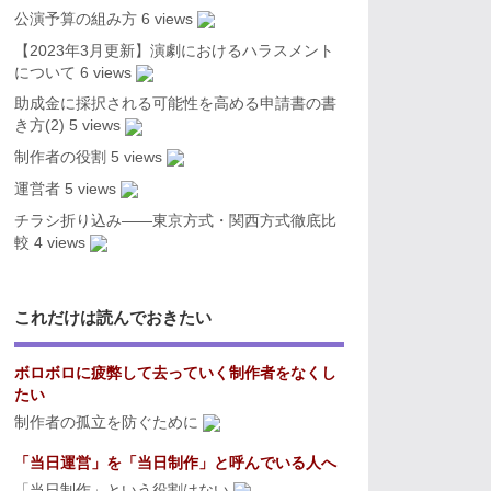
公演予算の組み方
6 views
【2023年3月更新】演劇におけるハラスメント
について
6 views
助成金に採択される可能性を高める申請書の書
き方(2)
5 views
制作者の役割
5 views
運営者
5 views
チラシ折り込み――東京方式・関西方式徹底比
較
4 views
これだけは読んでおきたい
ボロボロに疲弊して去っていく制作者をなくし
たい
制作者の孤立を防ぐために
「当日運営」を「当日制作」と呼んでいる人へ
「当日制作」という役割はない