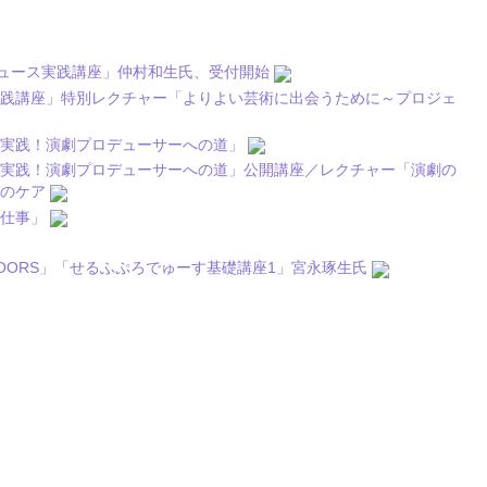
ロデュース実践講座」仲村和生氏、受付開始
実践講座」特別レクチャー「よりよい芸術に出会うために～プロジェ
＞実践！演劇プロデューサーへの道」
＞実践！演劇プロデューサーへの道」公開講座／レクチャー「演劇の
心のケア
の仕事」
IVAL「DOORS」「せるふぷろでゅーす基礎講座1」宮永琢生氏