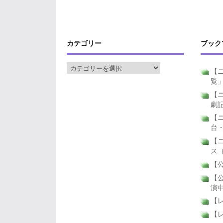
カテゴリー
ブック
【ニ
覧
【ニ
劇
【
台
【
ス
【公
【公
演
【
【