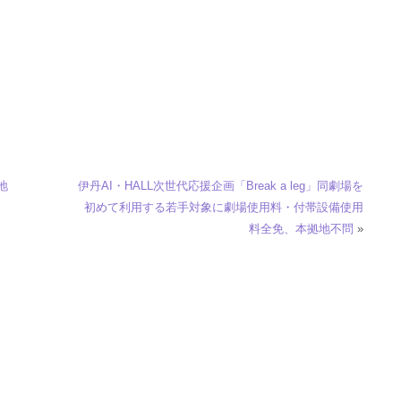
地
伊丹AI・HALL次世代応援企画「Break a leg」同劇場を
初めて利用する若手対象に劇場使用料・付帯設備使用
料全免、本拠地不問
»