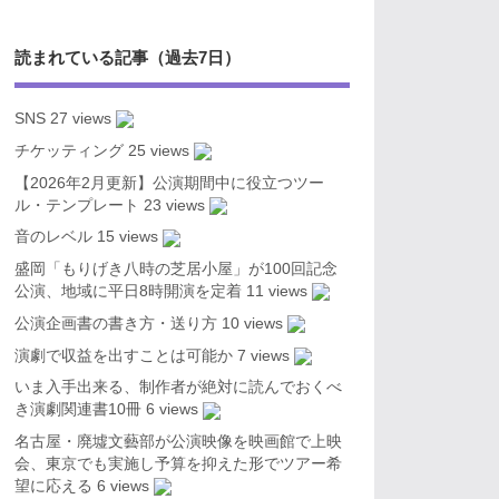
読まれている記事（過去7日）
SNS
27 views
チケッティング
25 views
【2026年2月更新】公演期間中に役立つツー
ル・テンプレート
23 views
音のレベル
15 views
盛岡「もりげき八時の芝居小屋」が100回記念
公演、地域に平日8時開演を定着
11 views
公演企画書の書き方・送り方
10 views
演劇で収益を出すことは可能か
7 views
いま入手出来る、制作者が絶対に読んでおくべ
き演劇関連書10冊
6 views
名古屋・廃墟文藝部が公演映像を映画館で上映
会、東京でも実施し予算を抑えた形でツアー希
望に応える
6 views