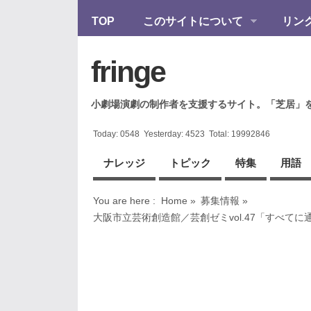
TOP
このサイトについて
リン
fringe
小劇場演劇の制作者を支援するサイト。「芝居」
Today:
0548
Yesterday:
4523
Total:
19992846
ナレッジ
トピック
特集
用語
You are here :
Home
»
募集情報
»
大阪市立芸術創造館／芸創ゼミvol.47「すべ