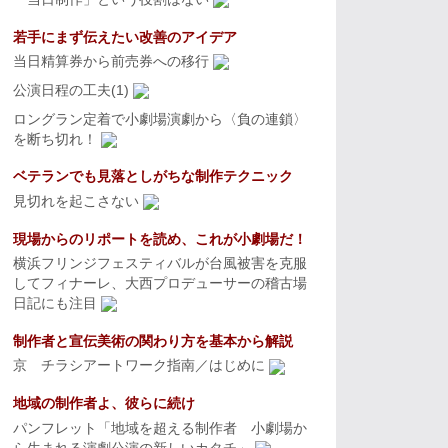
若手にまず伝えたい改善のアイデア
当日精算券から前売券への移行
公演日程の工夫(1)
ロングラン定着で小劇場演劇から〈負の連鎖〉
を断ち切れ！
ベテランでも見落としがちな制作テクニック
見切れを起こさない
現場からのリポートを読め、これが小劇場だ！
横浜フリンジフェスティバルが台風被害を克服
してフィナーレ、大西プロデューサーの稽古場
日記にも注目
制作者と宣伝美術の関わり方を基本から解説
京 チラシアートワーク指南／はじめに
地域の制作者よ、彼らに続け
パンフレット「地域を超える制作者 小劇場か