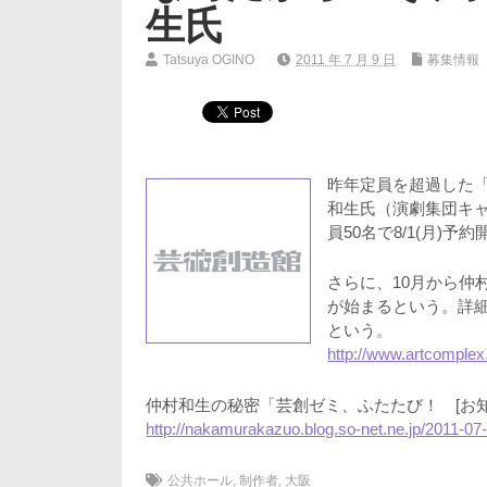
生氏
Tatsuya OGINO
2011 年 7 月 9 日
募集情報
昨年定員を超過した
和生氏（演劇集団キ
員50名で8/1(月)予
さらに、10月から仲
が始まるという。詳
という。
http://www.artcomplex
仲村和生の秘密「芸創ゼミ、ふたたび！ [お知
http://nakamurakazuo.blog.so-net.ne.jp/2011-07
公共ホール
,
制作者
,
大阪