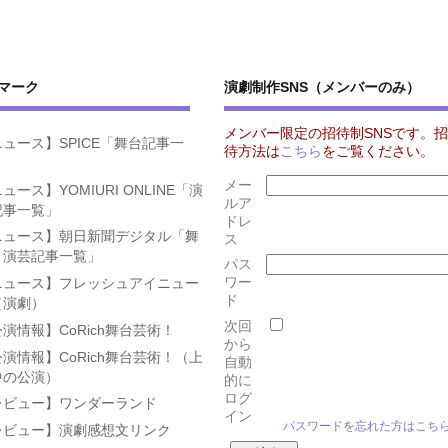
マーク
演劇制作SNS（メンバーのみ）
メンバー限定の招待制SNSです。招
ュース】SPICE「舞台記事一
待方法は
こちら
をご覧ください。
」
メー
ュース】YOMIURI ONLINE「演
ルア
記事一覧」
ドレ
ニュース】朝日新聞デジタル「舞
ス
・演芸記事一覧」
パス
ワー
ニュース】フレッシュアイニュー
ド
（演劇）
次回
演情報】CoRich舞台芸術！
から
演情報】CoRich舞台芸術！（上
自動
中の公演）
的に
ログ
レビュー】ワンダーランド
イン
パスワードを忘れた方はこち
レビュー】演劇感想文リンク