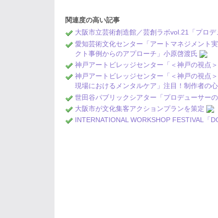
関連度の高い記事
大阪市立芸術創造館／芸創ラボvol.21「プ
愛知芸術文化センター「アートマネジメント
クト事例からのアプローチ」小原啓渡氏
神戸アートビレッジセンター「＜神戸の視点
神戸アートビレッジセンター「＜神戸の視点
現場におけるメンタルケア」注目！制作者の
世田谷パブリックシアター「プロデューサー
大阪市が文化集客アクションプランを策定
INTERNATIONAL WORKSHOP FEST