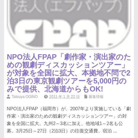
NPO法人FPAP「劇作家・演出家のた
めの観劇ディスカッションツアー」
が対象を全国に拡大、本拠地不問で2
泊3日の東京観劇ツアーを5,000円の
みで提供、北海道からもOK!
Tatsuya OGINO
2011 年 1 月 22 日
募集情報
NPO法人FPAP（福岡市）が、2007年より実施している「劇
作家・演出家のための観劇ディスカッションツアー」の対
象を全国に拡大。九州2～3名に加え、他地域1～2名も公
募。3月25日～27日（2泊3日）の往復交通費、宿泊 ...