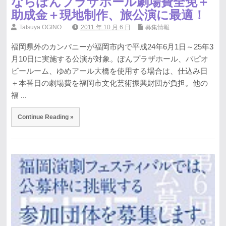
ならぽんプラザホール劇場費全免＋
助成金＋現地制作、旅公演に最適！
Tatsuya OGINO
2011 年 10 月 6 日
募集情報
福岡県外のカンパニーが福岡市内で平成24年6月1日～25年3
月10日に実施する公演が対象。ぽんプラザホール、パピオ
ビールーム、ゆめアール大橋を使用する場合は、仕込み日
＋本番日の劇場費を福岡市文化芸術振興財団が負担。他の
福 ...
Continue Reading »