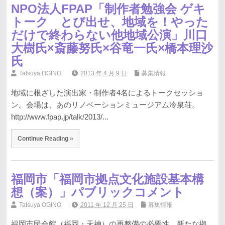
NPO法人FPAP「制作者勉強会 ゲキ
トーク とび出せ、地域を！やった
だけで終わらない他地域公演」川口
大樹氏×斎藤努氏×谷竜一氏×橋本理沙
氏
Tatsuya OGINO
2013 年 4 月 9 日
募集情報
地域に根ざした演出家・制作者4名によるトークセッショ
ン。会場は、あのリノベーションミュージアム冷泉荘。
http://www.fpap.jp/talk/2013/...
Continue Reading »
福岡市「福岡市拠点文化施設基本構
想（案）」パブリックコメント
Tatsuya OGINO
2011 年 12 月 25 日
募集情報
福岡市民会館（福岡・天神）の再整備の必要性、新たな拠