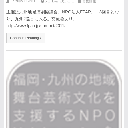
Tatsuya OGINO
2011 年 5 月 31 日
募集情報
主催は九州地域演劇協議会、NPO法人FPAP。 8回目とな
り、九州2巡目に入る。交流会あり。
http://www.fpap.jp/summit/2011/...
Continue Reading »