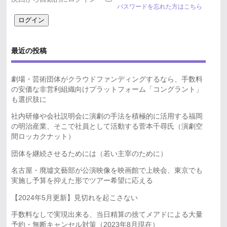
パスワードを忘れた方はこちら
最近の投稿
劇場・芸術団体がクラウドファンディングするなら、手数料
の安価な非営利組織向けプラットフォーム「コングラント」
も選択肢に
社内研修や会社説明会に演劇の手法を積極的に活用する福岡
の明治産業、そこで社員として活動する菅本千尋氏（演劇空
間ロッカクナット）
団体を継続させるためには（若い主宰のために）
名古屋・廃墟文藝部が公演映像を映画館で上映会、東京でも
実施し予算を抑えた形でツアー希望に応える
【2024年5月更新】見切れを起こさない
手数料なしで実現出来る、当日精算の捨てメアドによる大量
予約・無断キャンセル対策（2023年8月現在）