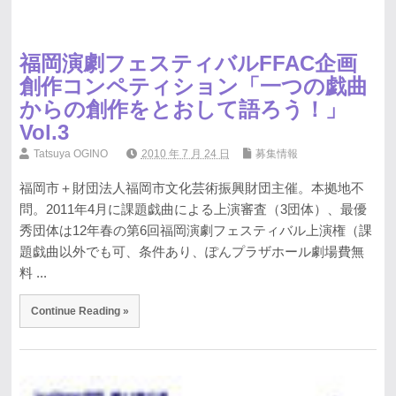
福岡演劇フェスティバルFFAC企画
創作コンペティション「一つの戯曲
からの創作をとおして語ろう！」
Vol.3
Tatsuya OGINO
2010 年 7 月 24 日
募集情報
福岡市＋財団法人福岡市文化芸術振興財団主催。本拠地不
問。2011年4月に課題戯曲による上演審査（3団体）、最優
秀団体は12年春の第6回福岡演劇フェスティバル上演権（課
題戯曲以外でも可、条件あり、ぽんプラザホール劇場費無
料 ...
Continue Reading »