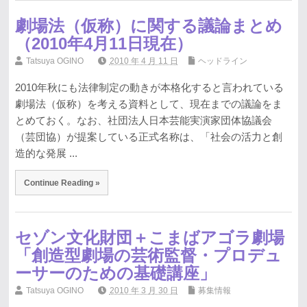
劇場法（仮称）に関する議論まとめ
（2010年4月11日現在）
Tatsuya OGINO
2010 年 4 月 11 日
ヘッドライン
2010年秋にも法律制定の動きが本格化すると言われている
劇場法（仮称）を考える資料として、現在までの議論をま
とめておく。なお、社団法人日本芸能実演家団体協議会
（芸団協）が提案している正式名称は、「社会の活力と創
造的な発展 ...
Continue Reading »
セゾン文化財団＋こまばアゴラ劇場
「創造型劇場の芸術監督・プロデュ
ーサーのための基礎講座」
Tatsuya OGINO
2010 年 3 月 30 日
募集情報