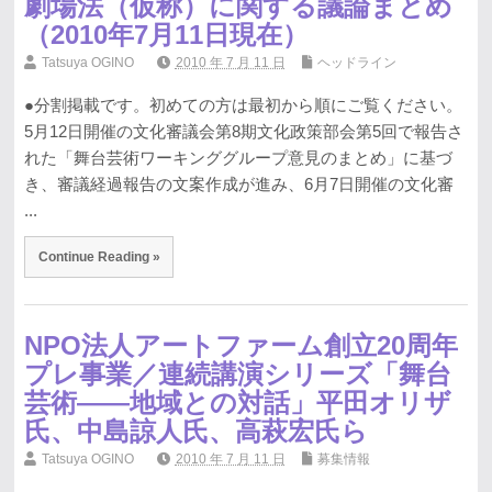
劇場法（仮称）に関する議論まとめ
（2010年7月11日現在）
Tatsuya OGINO
2010 年 7 月 11 日
ヘッドライン
●分割掲載です。初めての方は最初から順にご覧ください。
5月12日開催の文化審議会第8期文化政策部会第5回で報告さ
れた「舞台芸術ワーキンググループ意見のまとめ」に基づ
き、審議経過報告の文案作成が進み、6月7日開催の文化審
...
Continue Reading »
NPO法人アートファーム創立20周年
プレ事業／連続講演シリーズ「舞台
芸術――地域との対話」平田オリザ
氏、中島諒人氏、高萩宏氏ら
Tatsuya OGINO
2010 年 7 月 11 日
募集情報