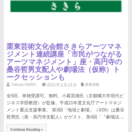
栗東芸術文化会館さきらアーツマネ
ジメント連続講座「市民がつながる
アーツマネジメント」座・高円寺の
桑谷哲男支配人や劇場法（仮称）ト
ークセッションも
Tatsuya OGINO
2010 年 3 月 14 日
募集情報
全5回、単独受講可。無料。小暮宣雄氏（京都橘大学現代ビ
ジネス学部教授）が監修。平成21年度文化庁アートマネジ
メント重点支援事業。 第3回「地域と劇場」（3/26）は桑谷
哲男氏（座・高円寺支配人）がゲスト、第4回「『劇場法 ...
Continue Reading »