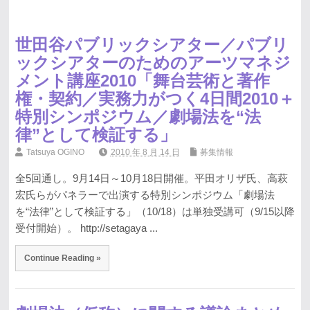
世田谷パブリックシアター／パブリ
ックシアターのためのアーツマネジ
メント講座2010「舞台芸術と著作
権・契約／実務力がつく4日間2010＋
特別シンポジウム／劇場法を“法
律”として検証する」
Tatsuya OGINO
2010 年 8 月 14 日
募集情報
全5回通し。9月14日～10月18日開催。平田オリザ氏、高萩
宏氏らがパネラーで出演する特別シンポジウム「劇場法
を“法律”として検証する」（10/18）は単独受講可（9/15以降
受付開始）。 http://setagaya ...
Continue Reading »