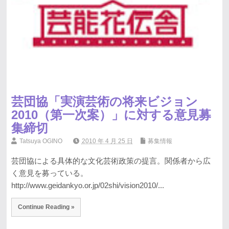
芸団協「実演芸術の将来ビジョン
2010（第一次案）」に対する意見募
集締切
Tatsuya OGINO
2010 年 4 月 25 日
募集情報
芸団協による具体的な文化芸術政策の提言。関係者から広
く意見を募っている。
http://www.geidankyo.or.jp/02shi/vision2010/...
Continue Reading »