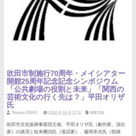
吹田市制施行70周年・メイシアター
開館25周年記念記念シンポジウム
「公共劇場の役割と未来」「関西の
芸術文化の行く先は？」平田オリザ
氏
Tatsuya OGINO
2010 年 10 月 17 日
募集情報
吹田市文化振興事業団主催。平田オリザ氏（劇作家、演出
家）の講演と桂米團治氏（落語家）、藤岡幸夫氏（指揮