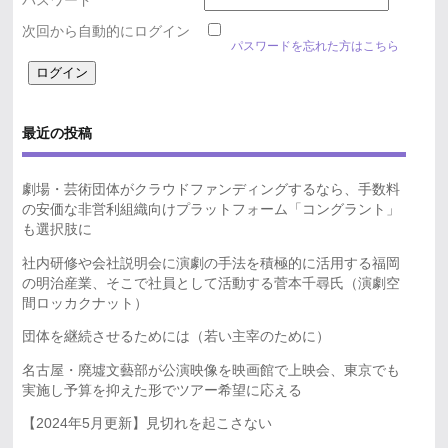
パスワード
次回から自動的にログイン
パスワードを忘れた方はこちら
最近の投稿
劇場・芸術団体がクラウドファンディングするなら、手数料
の安価な非営利組織向けプラットフォーム「コングラント」
も選択肢に
社内研修や会社説明会に演劇の手法を積極的に活用する福岡
の明治産業、そこで社員として活動する菅本千尋氏（演劇空
間ロッカクナット）
団体を継続させるためには（若い主宰のために）
名古屋・廃墟文藝部が公演映像を映画館で上映会、東京でも
実施し予算を抑えた形でツアー希望に応える
【2024年5月更新】見切れを起こさない