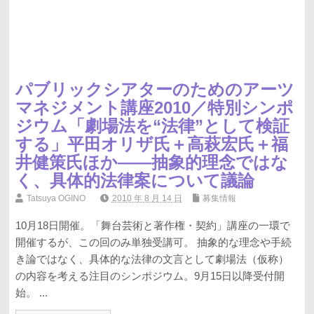
パブリックシアターのためのアーツ
マネジメント講座2010／特別シンポ
ジウム「劇場法を“法律”として検証
する」平田オリザ氏＋高萩宏氏＋福
井健策氏ほか――抽象的理念ではな
く、具体的法律案について議論
Tatsuya OGINO
2010 年 8 月 14 日
募集情報
10月18日開催。「舞台芸術と著作権・契約」講座の一環で
開催するが、この回のみ単独受講可。 抽象的な理念や手続
き論ではなく、具体的な法律の文言として劇場法（仮称）
の内容を考える注目のシンポジウム。9月15日以降受付開
始。 ...