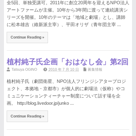
全5回、単独受講可。2011年に創立20周年を迎えるNPO法人
アートファームが主催。10年から3年間に渡って連続講演シ
リーズを開催。10年のテーマは「地域と劇場」とし、講師
に松本雄吉（維新派主宰）、平田オリザ（青年団主宰 ...
Continue Reading »
植村純子氏企画「おはなし会」第2回
Tatsuya OGINO
2010 年 7 月 10 日
募集情報
植村純子氏（劇団衛星、NPO法人フリンジシアタープロジ
ェクト、本拠地・京都市）が個人的に劇場法（仮称）やコ
ミュニケーションティーチャー制度について話す場を企
画。 http://blog.livedoor.jp/junko ...
Continue Reading »