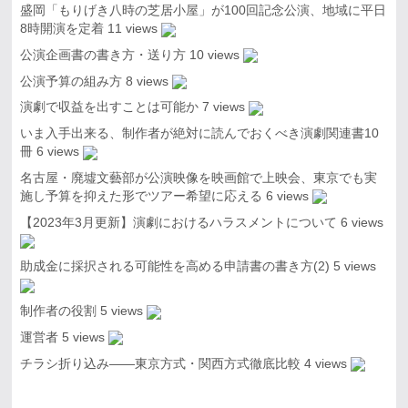
盛岡「もりげき八時の芝居小屋」が100回記念公演、地域に平日
8時開演を定着
11 views
公演企画書の書き方・送り方
10 views
公演予算の組み方
8 views
演劇で収益を出すことは可能か
7 views
いま入手出来る、制作者が絶対に読んでおくべき演劇関連書10
冊
6 views
名古屋・廃墟文藝部が公演映像を映画館で上映会、東京でも実
施し予算を抑えた形でツアー希望に応える
6 views
【2023年3月更新】演劇におけるハラスメントについて
6 views
助成金に採択される可能性を高める申請書の書き方(2)
5 views
制作者の役割
5 views
運営者
5 views
チラシ折り込み――東京方式・関西方式徹底比較
4 views