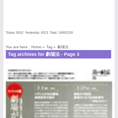
Today:
0932
Yesterday:
4523
Total:
19993230
You are here :
Home
»
Tag »
劇場法
Tag archives for 劇場法 - Page 3