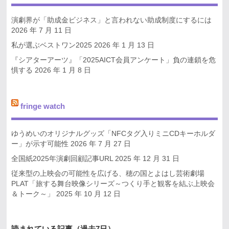
演劇界が「助成金ビジネス」と言われない助成制度にするには
2026 年 7 月 11 日
私が選ぶベストワン2025
2026 年 1 月 13 日
『シアターアーツ』「2025AICT会員アンケート」負の連鎖を危
惧する
2026 年 1 月 8 日
fringe watch
ゆうめいのオリジナルグッズ「NFCタグ入りミニCDキーホルダ
ー」が示す可能性
2026 年 7 月 27 日
全国紙2025年演劇回顧記事URL
2025 年 12 月 31 日
従来型の上映会の可能性を広げる、穂の国とよはし芸術劇場
PLAT「旅する舞台映像シリーズ～つくり手と観客を結ぶ上映会
＆トーク～」
2025 年 10 月 12 日
読まれている記事（過去7日）