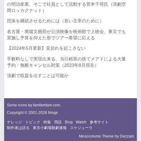
の明治産業、そこで社員として活動する菅本千尋氏（演劇空
間ロッカクナット）
団体を継続させるためには（若い主宰のために）
名古屋・廃墟文藝部が公演映像を映画館で上映会、東京でも
実施し予算を抑えた形でツアー希望に応える
【2024年5月更新】見切れを起こさない
手数料なしで実現出来る、当日精算の捨てメアドによる大量
予約・無断キャンセル対策（2023年8月現在）
演劇で収益を出すことは可能か
Some icons by
famfamfam.com
.
Copyright © 2001-2026 fringe
ナレッジ
トピック
特集
用語
Blog
Watch
参考サイト
制作者は語る
東京小劇場観劇速報
スケジューラ
Mesocolumn Theme by Dezzain