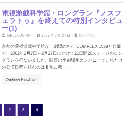
電視游戲科学舘・ロングラン『ノスフ
ェラトゥ』を終えての特別インタビュ
ー(1)
Tatsuya OGINO
2002 年 3 月 24 日
ロングラン
京都の電視游戲科学舘が、劇場のART COMPLEX 1928と共催
で、2002年2月7日～2月27日にかけて21日間26ステージのロン
グランを行ないました。関西の小劇場系カンパニーでこれだけ
の公演日程を組むのは非常に稀 ...
Continue Reading »
2
3
4