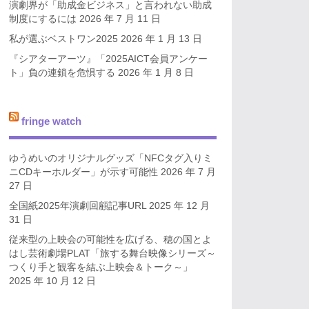
演劇界が「助成金ビジネス」と言われない助成
制度にするには
2026 年 7 月 11 日
私が選ぶベストワン2025
2026 年 1 月 13 日
『シアターアーツ』「2025AICT会員アンケー
ト」負の連鎖を危惧する
2026 年 1 月 8 日
fringe watch
ゆうめいのオリジナルグッズ「NFCタグ入りミ
ニCDキーホルダー」が示す可能性
2026 年 7 月
27 日
全国紙2025年演劇回顧記事URL
2025 年 12 月
31 日
従来型の上映会の可能性を広げる、穂の国とよ
はし芸術劇場PLAT「旅する舞台映像シリーズ～
つくり手と観客を結ぶ上映会＆トーク～」
2025 年 10 月 12 日