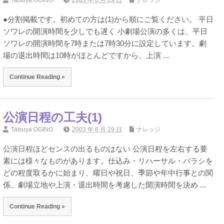
Tatsuya OGINO
2003 年 6 月 29 日
ナレッジ
●分割掲載です。初めての方は(1)から順にご覧ください。 平日
ソワレの開演時間を少しでも遅く 小劇場公演の多くは、平日
ソワレの開演時間を7時または7時30分に設定しています。劇
場の退出時間は10時がほとんどですから、上演 ...
Continue Reading »
公演日程の工夫(1)
Tatsuya OGINO
2003 年 6 月 29 日
ナレッジ
公演日程ほどセンスの出るものはない 公演日程を左右する要
素には様々なものがあります。仕込み・リハーサル・バラシを
どの程度取るかに始まり、曜日や祝日、季節や年中行事との関
係、劇場立地や上演・退出時間を考慮した開演時間を決め ...
Continue Reading »