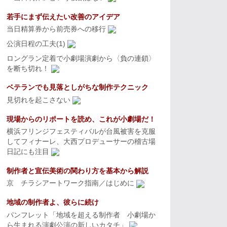
若手にまず伝えたい改善のアイデア
当日精算券から前売券への移行
公演日程の工夫(1)
ロングラン定着で小劇場演劇から〈負の連鎖〉
を断ち切れ！
ベテランでも見落としがちな制作テクニック
見切れを起こさない
現場からのリポートを読め、これが小劇場だ！
横浜フリンジフェスティバルが台風被害を克服
してフィナーレ、大西プロデューサーの稽古場
日記にも注目
制作者と宣伝美術の関わり方を基本から解説
京 チラシアートワーク指南／はじめに
地域の制作者よ、彼らに続け
パンフレット「地域を超える制作者 小劇場か
ら生まれる演劇公演の新しいカタチ」