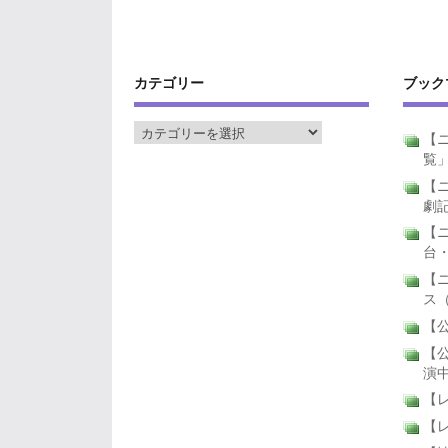
カテゴリー
ブック
【ニ
覧
【ニ
劇
【
台
【
ス
【公
【公
演
【
【