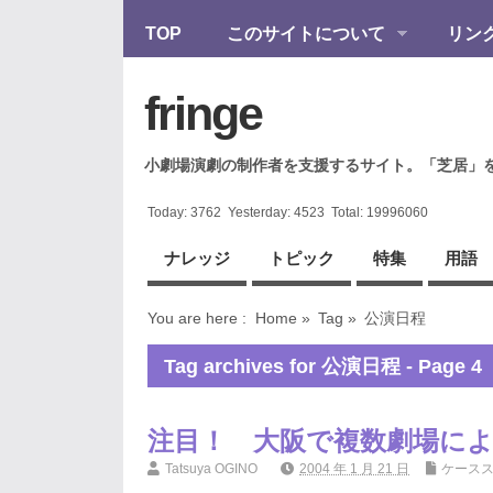
TOP
このサイトについて
リン
fringe
小劇場演劇の制作者を支援するサイト。「芝居」
Today:
3762
Yesterday:
4523
Total:
19996060
ナレッジ
トピック
特集
用語
You are here :
Home
»
Tag »
公演日程
Tag archives for 公演日程 - Page 4
注目！ 大阪で複数劇場に
Tatsuya OGINO
2004 年 1 月 21 日
ケース