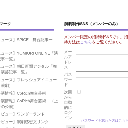
マーク
演劇制作SNS（メンバーのみ）
メンバー限定の招待制SNSです。招
ュース】SPICE「舞台記事一
待方法は
こちら
をご覧ください。
」
メー
ュース】YOMIURI ONLINE「演
ルア
記事一覧」
ドレ
ニュース】朝日新聞デジタル「舞
ス
・演芸記事一覧」
パス
ワー
ニュース】フレッシュアイニュー
ド
（演劇）
次回
演情報】CoRich舞台芸術！
から
演情報】CoRich舞台芸術！（上
自動
中の公演）
的に
ログ
レビュー】ワンダーランド
イン
パスワードを忘れた方はこち
レビュー】演劇感想文リンク