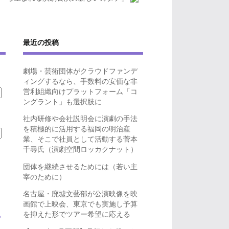
最近の投稿
劇場・芸術団体がクラウドファンデ
ィングするなら、手数料の安価な非
営利組織向けプラットフォーム「コ
ングラント」も選択肢に
社内研修や会社説明会に演劇の手法
を積極的に活用する福岡の明治産
業、そこで社員として活動する菅本
千尋氏（演劇空間ロッカクナット）
団体を継続させるためには（若い主
宰のために）
名古屋・廃墟文藝部が公演映像を映
画館で上映会、東京でも実施し予算
を抑えた形でツアー希望に応える
ら